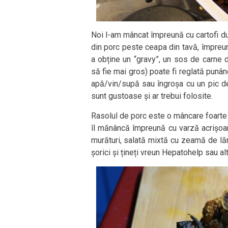
Noi l-am mâncat împreună cu cartofi dul
din porc peste ceapa din tavă, împreu
a obține un “gravy”, un sos de carne 
să fie mai gros) poate fi reglată punând
apă/vin/supă sau îngroșa cu un pic de 
sunt gustoase și ar trebui folosite.
Rasolul de porc este o mâncare foarte 
îl mănâncă împreună cu varză acrișoară
murături, salată mixtă cu zeamă de lă
șorici și țineți vreun Hepatohelp sau al