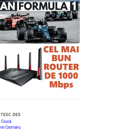
tesc des
 Ciucă
rei Cismaru