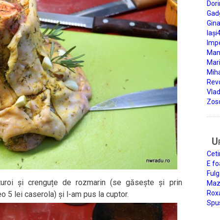
Dori
Gad
Gin
Iași
Impe
Man
Mari
Miha
Rev
Vla
Zos
U
Ceti
E fo
Fulg
roi și crenguțe de rozmarin (se găsește și prin
Mazi
Roxa
 5 lei caserola) și l-am pus la cuptor.
Spu