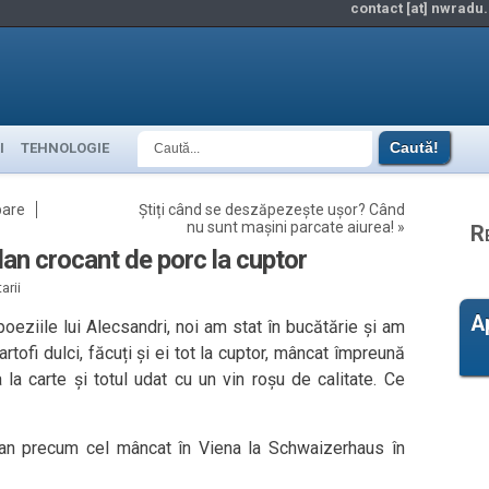
contact [at] nwradu.
I
TEHNOLOGIE
bare
Știți când se deszăpezește ușor? Când
nu sunt mașini parcate aiurea!
»
R
lan crocant de porc la cuptor
arii
A
oeziile lui Alecsandri, noi am stat în bucătărie și am
rtofi dulci, făcuți și ei tot la cuptor, mâncat împreună
la carte și totul udat cu un vin roșu de calitate. Ce
an precum cel mâncat în Viena la Schwaizerhaus în