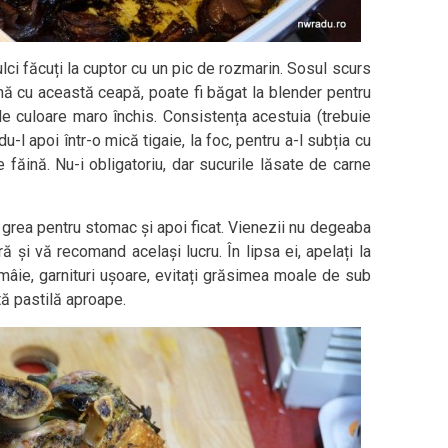
ci făcuți la cuptor cu un pic de rozmarin. Sosul scurs
nă cu această ceapă, poate fi băgat la blender pentru
de culoare maro închis. Consistența acestuia (trebuie
u-l apoi într-o mică tigaie, la foc, pentru a-l subția cu
făină. Nu-i obligatoriu, dar sucurile lăsate de carne
grea pentru stomac și apoi ficat. Vienezii nu degeaba
 și vă recomand același lucru. În lipsa ei, apelați la
mâie, garnituri ușoare, evitați grăsimea moale de sub
tă pastilă aproape.