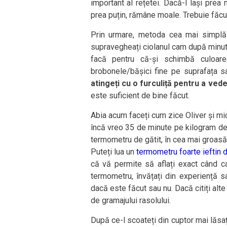
important al rețetei. Dacă-l lași prea 
prea puțin, rămâne moale. Trebuie făcut 
Prin urmare, metoda cea mai simplă 
supravegheați ciolanul cam după minutu
facă pentru că-și schimbă culoar
brobonele/bășici fine pe suprafața s
atingeți cu o furculiță pentru a ved
este suficient de bine făcut.
Abia acum faceți cum zice Oliver și mic
încă vreo 35 de minute pe kilogram de c
termometru de gătit, în cea mai groasă 
Puteți lua un
termometru foarte ieftin 
că vă permite să aflați exact când ca
termometru, învățați din experiență s
dacă este făcut sau nu. Dacă citiți alte
de gramajului rasolului.
După ce-l scoateți din cuptor mai lăsaț