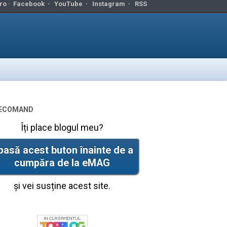
ro ·
Facebook
·
YouTube
·
Instagram
·
RSS
ecomand
Îți place blogul meu?
pasă acest buton înainte de a
cumpăra de la eMAG
și vei susține acest site.