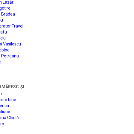
n Lazăr
get.ro
a Bradea
4u
rator Travel
afu
ciu
i Vasilescu
oblog
d Petreanu
o
rmăresc şi
n
arte bine
erica
lique
na Chirilă
se