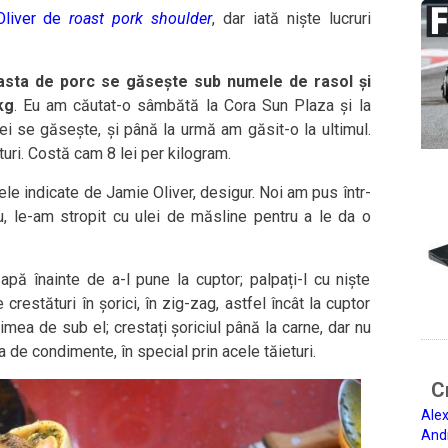
 Oliver de
roast pork shoulder
, dar iată niște lucruri
asta de porc se găsește sub numele de rasol și
kg
. Eu am căutat-o sâmbătă la Cora Sun Plaza și la
ei se găsește, și până la urmă am găsit-o la ultimul.
uri. Costă cam 8 lei per kilogram.
le indicate de Jamie Oliver, desigur. Noi am pus într-
ru, le-am stropit cu ulei de măsline pentru a le da o
apă înainte de a-l pune la cuptor; palpați-l cu niște
restături în șorici, în zig-zag, astfel încât la cuptor
ea de sub el; crestați șoriciul până la carne, dar nu
 de condimente, în special prin acele tăieturi.
Ci
Alex
And