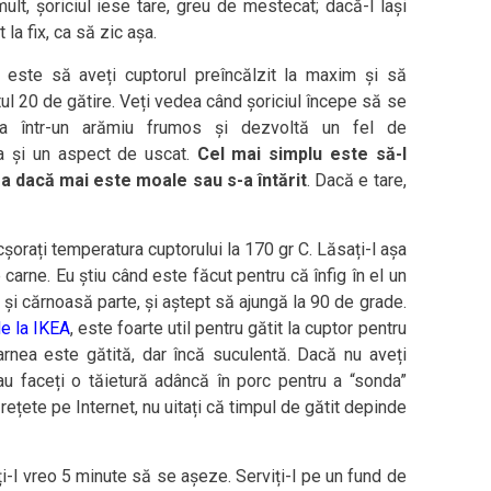
mult, șoriciul iese tare, greu de mestecat; dacă-l lași
la fix, ca să zic așa.
este să aveți cuptorul preîncălzit la maxim și să
l 20 de gătire. Veți vedea când șoriciul începe să se
ea într-un arămiu frumos și dezvoltă un fel de
a și un aspect de uscat.
Cel mai simplu este să-l
ea dacă mai este moale sau s-a întărit
. Dacă e tare,
șorați temperatura cuptorului la 170 gr C. Lăsați-l așa
arne. Eu știu când este făcut pentru că înfig în el un
și cărnoasă parte, și aștept să ajungă la 90 de grade.
de la IKEA
, este foarte util pentru gătit la cuptor pentru
rnea este gătită, dar încă suculentă. Dacă nu aveți
au faceți o tăietură adâncă în porc pentru a “sonda”
 rețete pe Internet, nu uitați că timpul de gătit depinde
i-l vreo 5 minute să se așeze. Serviți-l pe un fund de