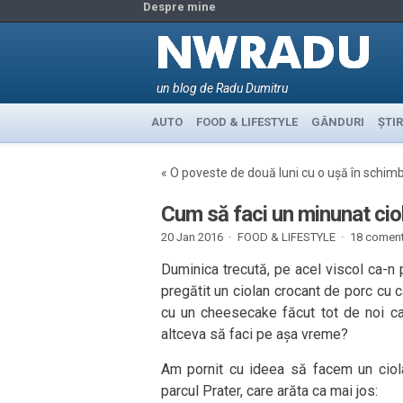
Despre mine
un blog de Radu Dumitru
AUTO
FOOD & LIFESTYLE
GÂNDURI
ȘTIR
«
O poveste de două luni cu o ușă în schim
Cum să faci un minunat cio
20 Jan 2016 ·
FOOD & LIFESTYLE
·
18 coment
Duminica trecută, pe acel viscol ca-n p
pregătit un ciolan crocant de porc cu ca
cu un cheesecake făcut tot de noi ca 
altceva să faci pe așa vreme?
Am pornit cu ideea să facem un ciol
parcul Prater, care arăta ca mai jos: