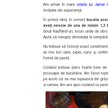
Am urmat în mare
rețeta lui Jamie
învățate din experiență.
În primul rând, în comerț
bucata ace
aveți nevoie de una de minim 1,3 
două Kaufland-uri, locuri unde de obic
Ajută să mergeți dimineața la cumpărăt
Nu trebuie să folosiți exact condimente
un mic bol sare, piper, curry și cimb
formă de pastă.
Ciolanul trebuie șters foarte bine de 
prosoape de bucătărie. Am făcut niște c
pe acolo să se mai topească din grăsim
și carnea. Am uns apoi ciolanul cu pasta