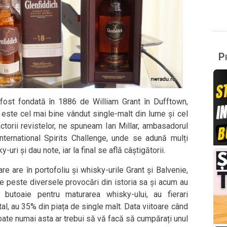
Pr
 fost fondată în 1886 de William Grant în Dufftown,
 este cel mai bine vândut single-malt din lume și cel
ctorii revistelor, ne spuneam Ian Millar, ambasadorul
nternational Spirits Challenge, unde se adună mulți
ri și dau note, iar la final se află câștigătorii.
e are în portofoliu și whisky-urile Grant și Balvenie,
ne peste diversele provocări din istoria sa și acum au
i butoaie pentru maturarea whisky-ului, au fierari
otal, au 35% din piața de single malt. Data viitoare când
poate numai asta ar trebui să vă facă să cumpărați unul