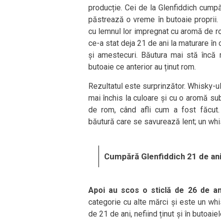
producție. Cei de la Glenfiddich cumpă
păstrează o vreme în butoaie proprii. 
cu lemnul lor impregnat cu aromă de ro
ce-a stat deja 21 de ani la maturare în 
și amestecuri. Băutura mai stă încă 
butoaie ce anterior au ținut rom.
Rezultatul este surprinzător. Whisky-u
mai închis la culoare și cu o aromă su
de rom, când afli cum a fost făcut. 
băutură care se savurează lent; un wh
Cumpără Glenfiddich 21 de an
Apoi au scos o sticlă de 26 de an
categorie cu alte mărci și este un wh
de 21 de ani, nefiind ținut și în butoaie