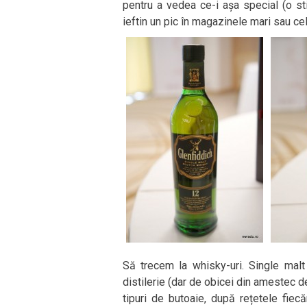
pentru a vedea ce-i așa special (o s
ieftin un pic în magazinele mari sau cel
Să trecem la whisky-uri. Single mal
distilerie (dar de obicei din amestec d
tipuri de butoaie, după rețetele fiec