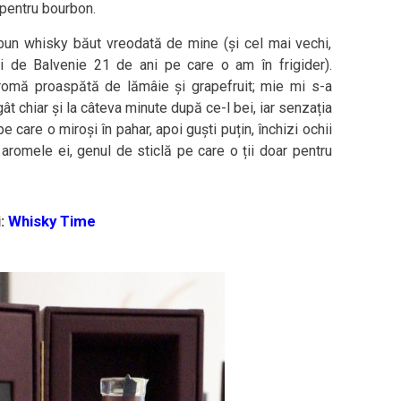
 pentru bourbon.
bun whisky băut vreodată de mine (și cel mai vechi,
i de Balvenie 21 de ani pe care o am în frigider).
romă proaspătă de lămâie și grapefruit; mie mi s-a
gât chiar și la câteva minute după ce-l bei, iar senzația
care o miroși în pahar, apoi guști puțin, închizi ochii
 aromele ei, genul de sticlă pe care o ții doar pentru
i:
Whisky Time