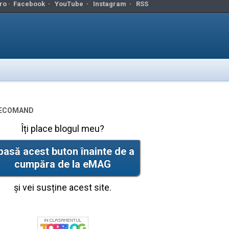
ro ·
Facebook
·
YouTube
·
Instagram
·
RSS
ecomand
Îți place blogul meu?
pasă acest buton înainte de a
cumpăra de la eMAG
și vei susține acest site.