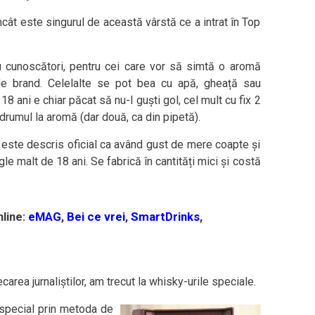
cât este singurul de această vârstă ce a intrat în Top
 cunoscători, pentru cei care vor să simtă o aromă
 brand. Celelalte se pot bea cu apă, gheață sau
18 ani e chiar păcat să nu-l guști gol, cel mult cu fix 2
drumul la aromă (dar două, ca din pipetă).
 este descris oficial ca având gust de mere coapte și
le malt de 18 ani. Se fabrică în cantități mici și costă
line:
eMAG
,
Bei ce vrei
,
SmartDrinks
,
carea jurnaliștilor, am trecut la whisky-urile speciale.
special prin metoda de