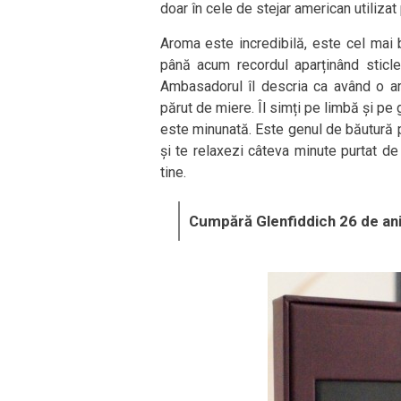
doar în cele de stejar american utilizat
Aroma este incredibilă, este cel mai 
până acum recordul aparținând sticle
Ambasadorul îl descria ca având o a
părut de miere. Îl simți pe limbă și pe 
este minunată. Este genul de băutură pe 
și te relaxezi câteva minute purtat de
tine.
Cumpără Glenfiddich 26 de an