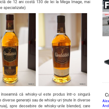
ticlă de 12 ani costă 130 de lei la Mega Image, mai
e specializate).
t înseamnă că whisky-ul este produs într-o singură
Ci
e diverse generații sau de whisky-uri ținute în diverse
Alex
ăruia), spre deosebire de whisky-urile blended, care
And