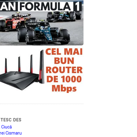
tesc des
 Ciucă
rei Cismaru