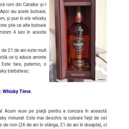
ră rom din Caraibe și-l
Apoi iau acele butoaie,
m, și pun în ele whisky
cine știe ce alte butoaie
minim 4 luni în aceste
l de 21 de ani este mult
btilă ce-ți aduce aminte
Este tare, puternic, o
isky bărbătesc.
i:
Whisky Time
.
i
. Acum iese pe piață pentru a concura în această
isky minunat. Este mai deschis la culoare față de cel
le de rom (26 de ani în stânga, 21 de ani în dreapta), ci