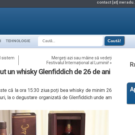
contact [at] nwradu.
I
TEHNOLOGIE
l sistem
Mergeți azi sau mâine să vedeți
Festivalul Internațional al Luminii!
»
R
ut un whisky Glenfiddich de 26 de ani
A
 este că la ora 15:30 ziua poți bea whisky de minim 26
uri, la o degustare organizată de Glenfiddich unde am