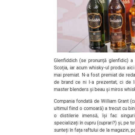
Glenfiddich (se pronunță glenfidic) a
Scoția, iar acum whisky-ul produs aici
mai premiat. N-a fost premiat de reda
de brand ce ni l-a prezentat, ci de I
master blenders și beau și miros whisky-u
Compania fondată de William Grant (car
ultimul fiind o comoară) a trecut cu bi
o distilerie imensă, își fac singur
specializați în cupru (cuprari?) și, pe t
sunteți în fața raftului de la magazin, 