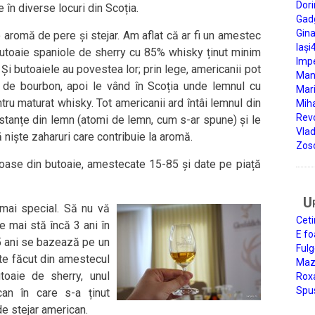
Dori
în diverse locuri din Scoția.
Gad
Gin
aromă de pere și stejar. Am aflat că ar fi un amestec
Iași
utoaie spaniole de sherry cu 85% whisky ținut minim
Impe
Și butoaiele au povestea lor; prin lege, americanii pot
Man
e de bourbon, apoi le vând în Scoția unde lemnul cu
Mari
ru maturat whisky. Tot americanii ard întâi lemnul din
Miha
Rev
stanțe din lemn (atomi de lemn, cum s-ar spune) și le
Vla
 niște zaharuri care contribuie la aromă.
Zos
scoase din butoaie, amestecate 15-85 și date pe piață
U
ai special. Să nu vă
Ceti
e mai stă încă 3 ani în
E fo
 15 ani se bazează pe un
Fulg
te făcut din amestecul
Mazi
utoaie de sherry, unul
Roxa
Spu
can în care s-a ținut
de stejar american.