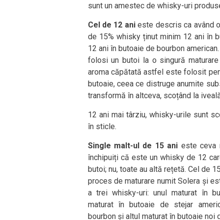
sunt un amestec de whisky-uri produse 
Cel de 12 ani
este descris ca având o 
de 15% whisky ținut minim 12 ani în b
12 ani în butoaie de bourbon american. 
folosi un butoi la o singură maturar
aroma căpătată astfel este folosit pent
butoaie, ceea ce distruge anumite sub
transformă în altceva, scoțând la iveală
12 ani mai târziu, whisky-urile sunt 
în sticle.
Single malt-ul de 15 ani
este ceva m
închipuiți că este un whisky de 12 car
butoi; nu, toate au altă rețetă. Cel de
proces de maturare numit Solera și es
a trei whisky-uri: unul maturat în b
maturat în butoaie de stejar ameri
bourbon și altul maturat în butoaie noi 