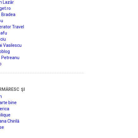
n Lazăr
get.ro
a Bradea
4u
rator Travel
afu
ciu
i Vasilescu
oblog
d Petreanu
o
rmăresc şi
n
arte bine
erica
lique
na Chirilă
se