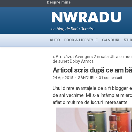
Despre mine
un blog de Radu Dumitru
AUTO
FOOD & LIFESTYLE
GÂNDURI
ȘTIR
«
Am văzut Avengers 2 în sala Ultra cu nou
de sunet Dolby Atmos
Articol scris după ce am bă
24 Apr 2015 ·
GÂNDURI
·
31 comentarii
Unul dintre avantajele de a fi blogger
de ani vechime. Mi s-a întâmplat mierc
aflat o mulțime de lucruri interesante.