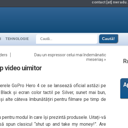
contact [at] nwradu.
I
TEHNOLOGIE
oders
Dau un espressor celui mai îndemânatic
meseriaș
»
R
p video uimitor
A
merele GoPro Hero 4 ce se lansează oficial astăzi pe
Black și ecran color tactil pe Silver, sunet mai bun,
și alte câteva îmbunătățiri pentru filmare pe timp de
pentru modul în care își prezintă produsele. Uitați-vă
ne să spun clasicul “shut up and take my money!”. Are