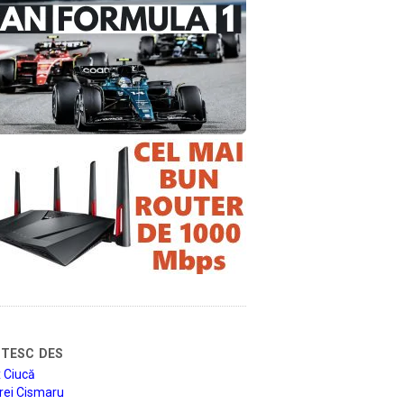
tesc des
 Ciucă
rei Cismaru