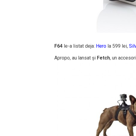
F64
le-a listat deja:
Hero
la 599 lei,
Sil
Apropo, au lansat și
Fetch
, un accesor