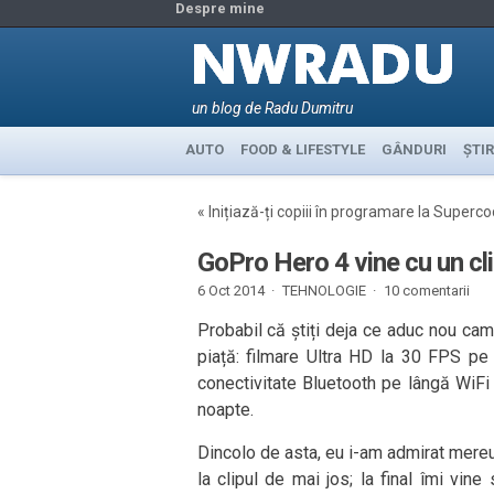
Despre mine
un blog de Radu Dumitru
AUTO
FOOD & LIFESTYLE
GÂNDURI
ȘTIR
«
Inițiază-ți copiii în programare la Superc
GoPro Hero 4 vine cu un cli
6 Oct 2014 ·
TEHNOLOGIE
·
10 comentarii
Probabil că știți deja ce aduc nou ca
piață: filmare Ultra HD la 30 FPS pe 
conectivitate Bluetooth pe lângă WiFi 
noapte.
Dincolo de asta, eu i-am admirat mereu 
la clipul de mai jos; la final îmi vi