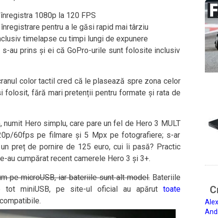
t înregistra 1080p la 120 FPS
registrare pentru a le găsi rapid mai târziu
nclusiv timelapse cu timpi lungi de expunere
s-au prins și ei că GoPro-urile sunt folosite inclusiv
cranul color tactil cred că le plasează spre zona celor
 folosit, fără mari pretenții pentru formate și rata de
in, numit Hero simplu, care pare un fel de Hero 3 MULT
0p/60fps pe filmare și 5 Mpx pe fotografiere; s-ar
 un preț de pornire de 125 euro, cui îi pasă? Practic
e-au cumpărat recent camerele Hero 3 și 3+.
m pe microUSB, iar bateriile sunt alt model.
Bateriile
Ci
e tot miniUSB, pe site-ul oficial au apărut
toate
 compatibile.
Alex
And