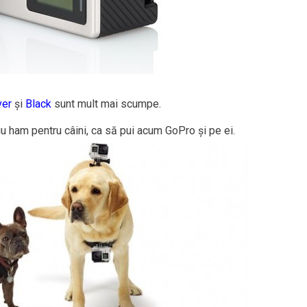
ver
și
Black
sunt mult mai scumpe.
iu ham pentru câini, ca să pui acum GoPro și pe ei.