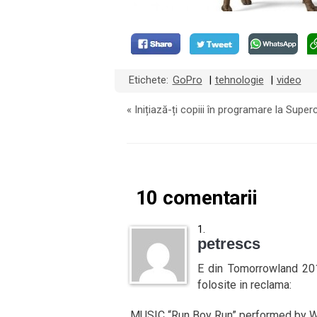
Etichete:
GoPro
tehnologie
video
|
|
«
Inițiază-ți copiii în programare la Supe
10 comentarii
petrescs
E din Tomorrowland 2014
folosite in reclama:
MUSIC “Run Boy Run” performed by 