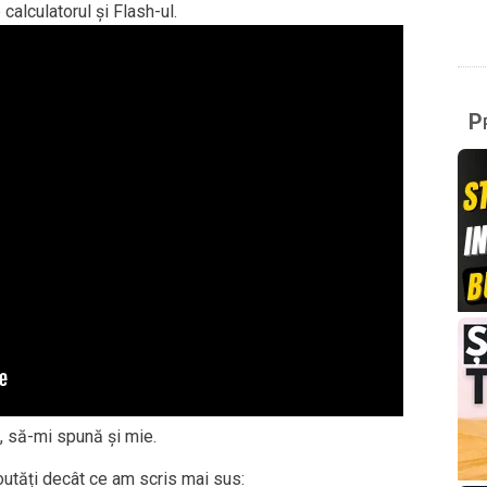
calculatorul și Flash-ul.
Pr
, să-mi spună și mie.
utăți decât ce am scris mai sus: