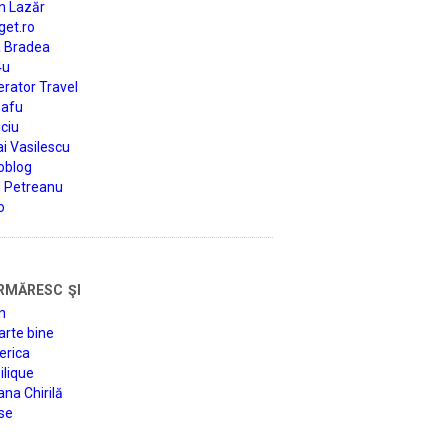
n Lazăr
get.ro
a Bradea
4u
rator Travel
afu
ciu
i Vasilescu
oblog
d Petreanu
o
rmăresc şi
n
arte bine
erica
lique
na Chirilă
se