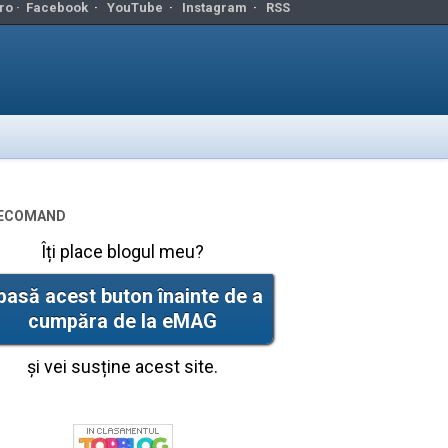
ro ·
Facebook
·
YouTube
·
Instagram
·
RSS
ecomand
Îți place blogul meu?
pasă acest buton înainte de a
cumpăra de la eMAG
și vei susține acest site.