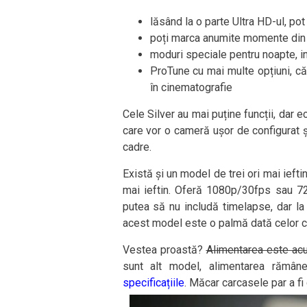
lăsând la o parte Ultra HD-ul, po
poți marca anumite momente din în
moduri speciale pentru noapte, i
ProTune cu mai multe opțiuni, că 
în cinematografie
Cele Silver au mai puține funcții, dar e
care vor o cameră ușor de configurat și
cadre.
Există și un model de trei ori mai ieft
mai ieftin. Oferă 1080p/30fps sau 72
putea să nu includă timelapse, dar la
acest model este o palmă dată celor c
Vestea proastă?
Alimentarea este acu
sunt alt model, alimentarea rămân
specificațiile
. Măcar carcasele par a fi