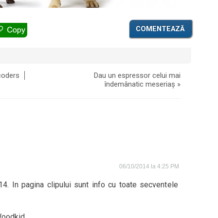
COMENTEAZĂ
rcoders
Dau un espressor celui mai
îndemânatic meseriaș
»
06/10/2014 la 4:25 PM
. In pagina clipului sunt info cu toate secventele
Woodkid