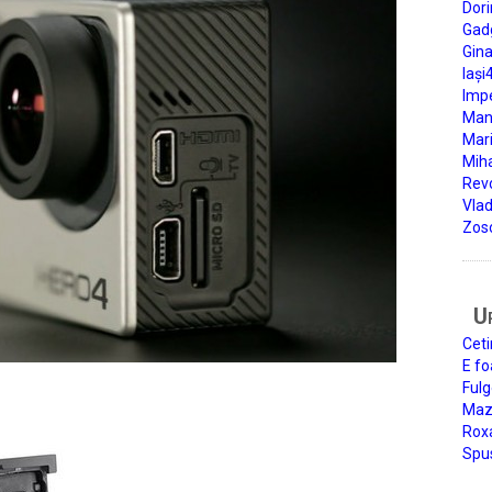
Dori
Gad
Gin
Iași
Impe
Man
Mari
Miha
Rev
Vla
Zos
U
Ceti
E fo
Fulg
Mazi
Roxa
Spu