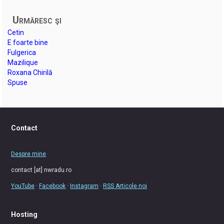
Urmăresc şi
Cetin
E foarte bine
Fulgerica
Mazilique
Roxana Chirilă
Spuse
Contact
Despre mine
contact [at] nwradu.ro
YouTube
·
Facebook
·
Instagram
·
RSS Articole noi
Hosting