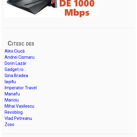
Citesc des
Alex Ciucă
Andrei Cismaru
Dorin Lazăr
Gadget.ro
Gina Bradea
Iași4u
Imperator Travel
Manafu
Mariciu
Mihai Vasilescu
Revoblog
Vlad Petreanu
Zoso