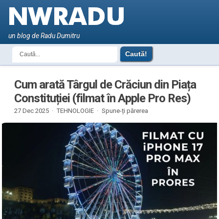
un blog de Radu Dumitru
Cum arată Târgul de Crăciun din Piața
Constituției (filmat în Apple Pro Res)
27 Dec 2025 ·
TEHNOLOGIE
·
Spune-ți părerea