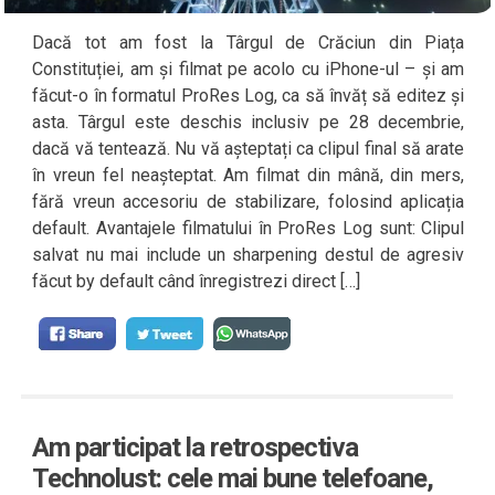
Dacă tot am fost la Târgul de Crăciun din Piața
Constituției, am și filmat pe acolo cu iPhone-ul – și am
făcut-o în formatul ProRes Log, ca să învăț să editez și
asta. Târgul este deschis inclusiv pe 28 decembrie,
dacă vă tentează. Nu vă așteptați ca clipul final să arate
în vreun fel neașteptat. Am filmat din mână, din mers,
fără vreun accesoriu de stabilizare, folosind aplicația
default. Avantajele filmatului în ProRes Log sunt: Clipul
salvat nu mai include un sharpening destul de agresiv
făcut by default când înregistrezi direct […]
Am participat la retrospectiva
Technolust: cele mai bune telefoane,