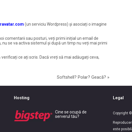
ravatar.com
(un serviciu Wordpress) și asociați o imagine
noi comentarii sau posturi, veți primi inițial un email de
, nu se va activa sistemul și după un timp nu veți mai primi
 verificați ce ați scris. Dacă vreți să mai adăugați ceva,
Softshell? Polar? Geacă?
»
Hosting
Legal
Cine se ocupă de
Copyright ©
serverul tău?
Reproducerea
este posibi