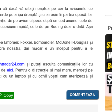
șa că dacă vă uitați noaptea pe cer la avioanele ce
rde pe aripa dreaptă și una roșie în partea opusă. Iar
oziție de pe avion clipesc după un cod anume: cele de
succesiune rapidă, cele de pe Boeing doar o dată. Așa
Pr
e pe Embraer, Fokker, Bombardier, McDonell-Douglas și
pra noastră, dar măcar e un început pentru a le
ghtradar24.com
și puteți asculta comunicațiile lor cu
le de
aici
. Pentru o distracție și mai mare, mergeți pe
ți cu un laptop și cu ochii voștri cum aterizează și
COMENTEAZĂ