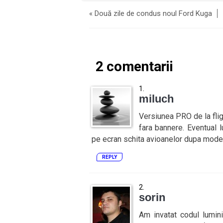
«
Două zile de condus noul Ford Kuga
2 comentarii
miluch
Versiunea PRO de la flight
fara bannere. Eventual l
pe ecran schita avioanelor dupa modelul
REPLY
sorin
Am invatat codul lumin