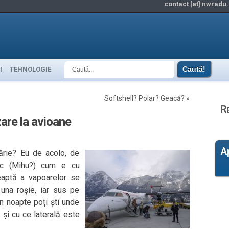
contact [at] nwradu.
I
TEHNOLOGIE
Softshell? Polar? Geacă?
»
R
are la avioane
A
lărie? Eu de acolo, de
ic (Mihu?) cum e cu
reaptă a vapoarelor se
una roșie, iar sus pe
în noapte poți ști unde
și cu ce laterală este