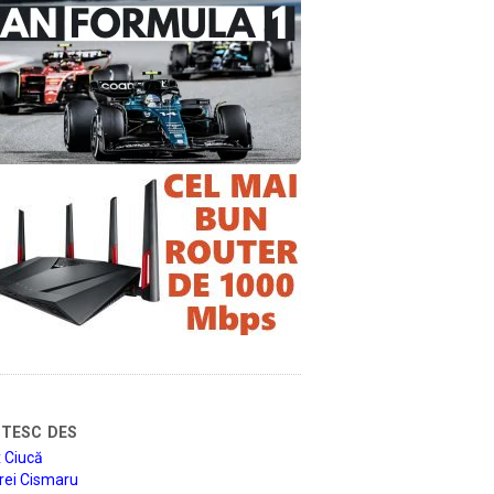
tesc des
 Ciucă
rei Cismaru