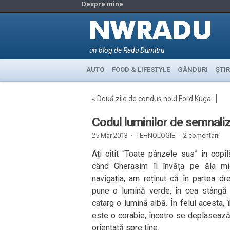
Despre mine
un blog de Radu Dumitru
AUTO
FOOD & LIFESTYLE
GÂNDURI
ȘTIR
«
Două zile de condus noul Ford Kuga
Codul luminilor de semnaliz
25 Mar 2013 ·
TEHNOLOGIE
·
2 comentarii
Ați citit “Toate pânzele sus” în copi
când Gherasim îl învăța pe ăla m
navigația, am reținut că în partea d
pune o lumină verde, în cea stângă 
catarg o lumină albă. În felul acesta, 
este o corabie, încotro se deplasează 
orientată spre tine.