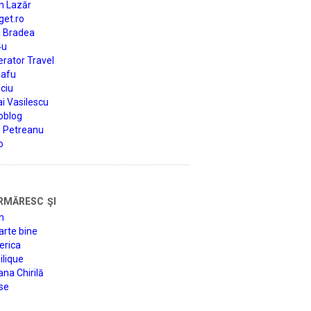
n Lazăr
get.ro
a Bradea
4u
rator Travel
afu
ciu
i Vasilescu
oblog
d Petreanu
o
rmăresc şi
n
arte bine
erica
lique
na Chirilă
se