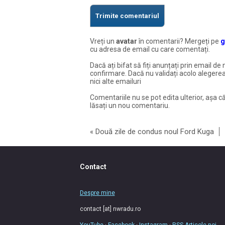
Vreți un
avatar
în comentarii? Mergeți pe
g
cu adresa de email cu care comentați.
Dacă ați bifat să fiți anunțați prin email de 
confirmare. Dacă nu validați acolo alegerea
nici alte emailuri
Comentariile nu se pot edita ulterior, așa că
lăsați un nou comentariu.
«
Două zile de condus noul Ford Kuga
Contact
Despre mine
contact [at] nwradu.ro
YouTube
·
Facebook
·
Instagram
·
RSS Articole noi