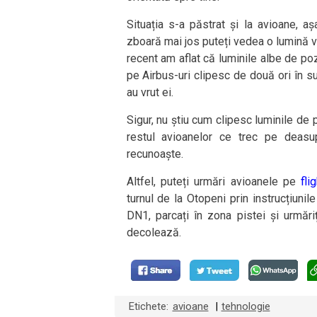
Situația s-a păstrat și la avioane, a
zboară mai jos puteți vedea o lumină ve
recent am aflat că luminile albe de p
pe Airbus-uri clipesc de două ori în 
au vrut ei.
Sigur, nu știu cum clipesc luminile d
restul avioanelor ce trec pe deasu
recunoaște.
Altfel, puteți urmări avioanele pe
fli
turnul de la Otopeni prin instrucțiuni
DN1, parcați în zona pistei și urmări
decolează.
Etichete:
avioane
tehnologie
|