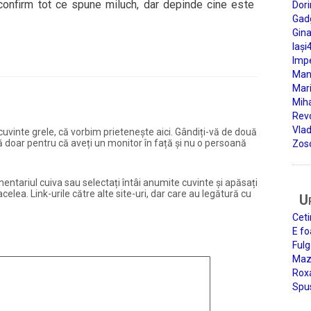
 confirm tot ce spune miluch, dar depinde cine este
Dori
Gad
Gin
Iași
Impe
Man
Mari
Miha
Rev
Vla
și cuvinte grele, că vorbim prietenește aici. Gândiți-vă de două
ură doar pentru că aveți un monitor în față și nu o persoană
Zos
entariul cuiva sau selectați întâi anumite cuvinte și apăsați
elea. Link-urile către alte site-uri, dar care au legătură cu
U
Ceti
E fo
Fulg
Mazi
Roxa
Spu