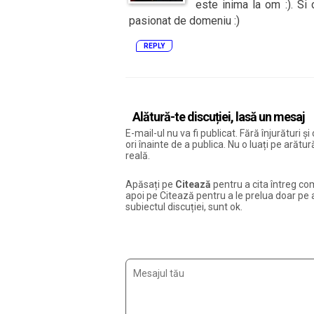
este inima la om :). Si
pasionat de domeniu :)
REPLY
Alătură-te discuției, lasă un mesaj
E-mail-ul nu va fi publicat. Fără înjurături 
ori înainte de a publica. Nu o luați pe arăt
reală.
Apăsați pe
Citează
pentru a cita întreg com
apoi pe Citează pentru a le prelua doar pe ac
subiectul discuției, sunt ok.