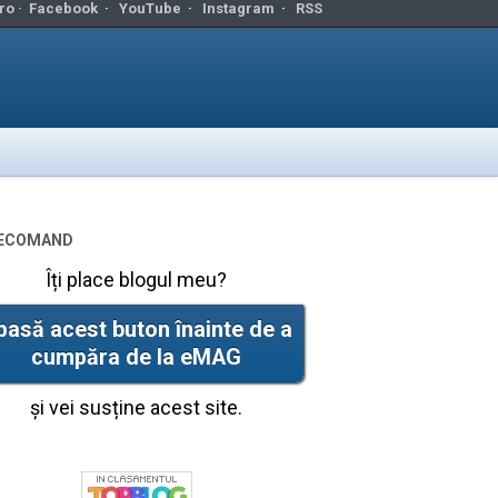
ro ·
Facebook
·
YouTube
·
Instagram
·
RSS
ecomand
Îți place blogul meu?
pasă acest buton înainte de a
cumpăra de la eMAG
și vei susține acest site.