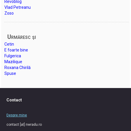
Revoblog
Vlad Petreanu
Zoso
Urmăresc şi
Cetin
E foarte bine
Fulgerica
Mazilique
Roxana Chirilă
Spuse
Contact
Despre mine
contact [at] nwradu.ro