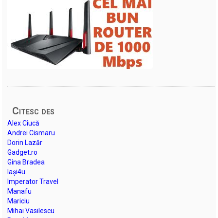
Citesc des
Alex Ciucă
Andrei Cismaru
Dorin Lazăr
Gadget.ro
Gina Bradea
Iași4u
Imperator Travel
Manafu
Mariciu
Mihai Vasilescu