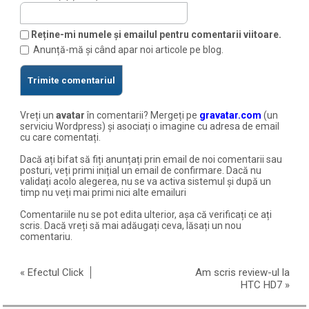
Reține-mi numele și emailul pentru comentarii viitoare.
Anunță-mă și când apar noi articole pe blog.
Vreți un
avatar
în comentarii? Mergeți pe
gravatar.com
(un
serviciu Wordpress) și asociați o imagine cu adresa de email
cu care comentați.
Dacă ați bifat să fiți anunțați prin email de noi comentarii sau
posturi, veți primi inițial un email de confirmare. Dacă nu
validați acolo alegerea, nu se va activa sistemul și după un
timp nu veți mai primi nici alte emailuri
Comentariile nu se pot edita ulterior, așa că verificați ce ați
scris. Dacă vreți să mai adăugați ceva, lăsați un nou
comentariu.
«
Efectul Click
Am scris review-ul la
HTC HD7
»