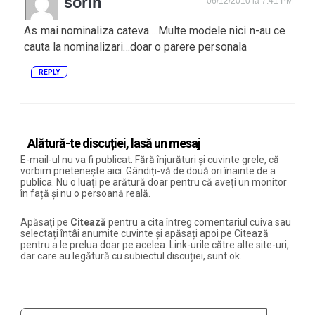
sorin
06/12/2010 la 7:41 PM
As mai nominaliza cateva….Multe modele nici n-au ce
cauta la nominalizari…doar o parere personala
REPLY
Alătură-te discuției, lasă un mesaj
E-mail-ul nu va fi publicat. Fără înjurături și cuvinte grele, că
vorbim prietenește aici. Gândiți-vă de două ori înainte de a
publica. Nu o luați pe arătură doar pentru că aveți un monitor
în față și nu o persoană reală.
Apăsați pe
Citează
pentru a cita întreg comentariul cuiva sau
selectați întâi anumite cuvinte și apăsați apoi pe Citează
pentru a le prelua doar pe acelea. Link-urile către alte site-uri,
dar care au legătură cu subiectul discuției, sunt ok.