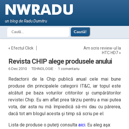
un blog de Radu Dumitru
«
Efectul Click
Am scris review-ul la
HTC HD7
»
Revista CHIP alege produsele anului
6 Dec 2010 ·
TEHNOLOGIE
·
1 comentariu
Redactorii de la Chip publică anual cele mai bune
produse din principalele categorii IT&C, iar topul este
alcătuit pe baza voturilor cititorilor şi cumpărătorilor
revistei Chip. Eu am aflat prea târziu pentru a mai putea
vota, dar asta nu mă împiedică să-mi dau cu părerea,
dacă tot am blogul acesta şi timp să scriu pe el.
Lista de produse o puteţi consulta
aici
. Eu aleg aşa: