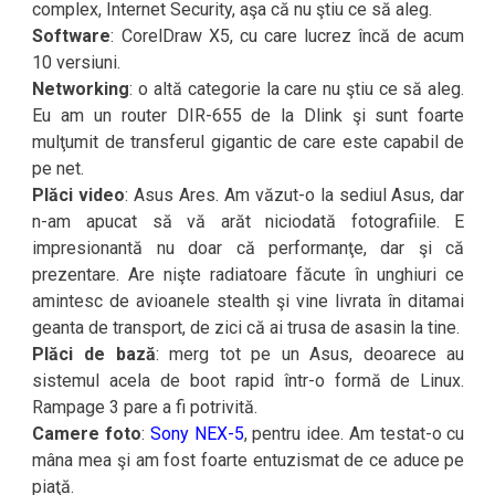
complex, Internet Security, aşa că nu ştiu ce să aleg.
Software
: CorelDraw X5, cu care lucrez încă de acum
10 versiuni.
Networking
: o altă categorie la care nu ştiu ce să aleg.
Eu am un router DIR-655 de la Dlink şi sunt foarte
mulţumit de transferul gigantic de care este capabil de
pe net.
Plăci video
: Asus Ares. Am văzut-o la sediul Asus, dar
n-am apucat să vă arăt niciodată fotografiile. E
impresionantă nu doar că performanţe, dar şi că
prezentare. Are nişte radiatoare făcute în unghiuri ce
amintesc de avioanele stealth şi vine livrata în ditamai
geanta de transport, de zici că ai trusa de asasin la tine.
Plăci de bază
: merg tot pe un Asus, deoarece au
sistemul acela de boot rapid într-o formă de Linux.
Rampage 3 pare a fi potrivită.
Camere foto
:
Sony NEX-5
, pentru idee. Am testat-o cu
mâna mea şi am fost foarte entuzismat de ce aduce pe
piaţă.