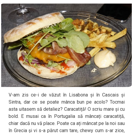
V-am zis ce-i de văzut în Lisabona și în Cascais și
Sintra, dar ce se poate mânca bun pe acolo? Tocmai
asta uitasem să detaliez? Caracatiță! O scriu mare și cu
bold. E musai ca în Portugalia să mâncați caracatiță,
chiar dacă nu vă place. Poate ca ați mâncat pe la noi sau
în Grecia și vi s-a părut cam tare, chewy cum s-ar zice,