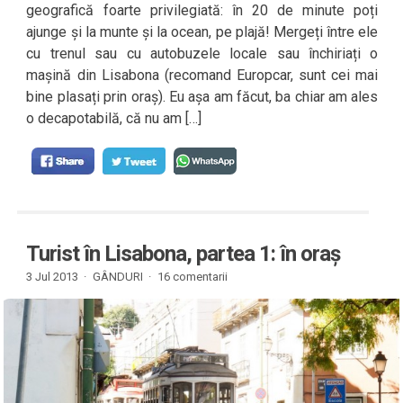
geografică foarte privilegiată: în 20 de minute poți
ajunge și la munte și la ocean, pe plajă! Mergeți între ele
cu trenul sau cu autobuzele locale sau închiriați o
mașină din Lisabona (recomand Europcar, sunt cei mai
bine plasați prin oraș). Eu așa am făcut, ba chiar am ales
o decapotabilă, că nu am […]
Turist în Lisabona, partea 1: în oraș
3 Jul 2013 ·
GÂNDURI
·
16 comentarii