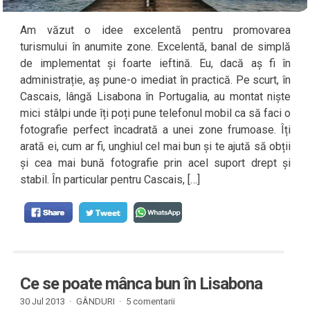
Am văzut o idee excelentă pentru promovarea
turismului în anumite zone. Excelentă, banal de simplă
de implementat și foarte ieftină. Eu, dacă aș fi în
administrație, aș pune-o imediat în practică. Pe scurt, în
Cascais, lângă Lisabona în Portugalia, au montat niște
mici stâlpi unde îți poți pune telefonul mobil ca să faci o
fotografie perfect încadrată a unei zone frumoase. Îți
arată ei, cum ar fi, unghiul cel mai bun și te ajută să obții
și cea mai bună fotografie prin acel suport drept și
stabil. În particular pentru Cascais, […]
Ce se poate mânca bun în Lisabona
30 Jul 2013 ·
GÂNDURI
·
5 comentarii