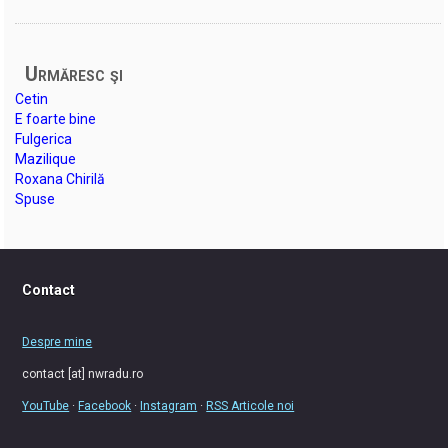
Urmăresc şi
Cetin
E foarte bine
Fulgerica
Mazilique
Roxana Chirilă
Spuse
Contact
Despre mine
contact [at] nwradu.ro
YouTube
·
Facebook
·
Instagram
·
RSS Articole noi