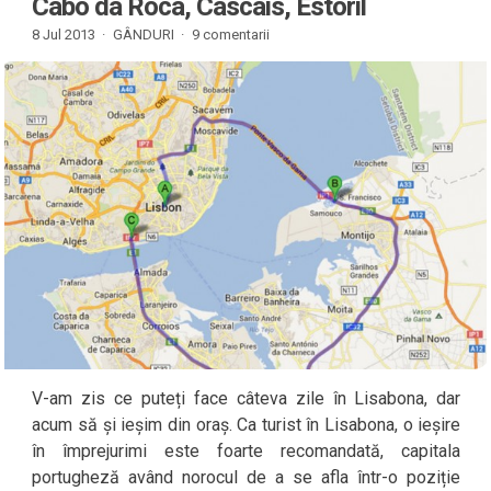
Cabo da Roca, Cascais, Estoril
8 Jul 2013 ·
GÂNDURI
·
9 comentarii
V-am zis ce puteți face câteva zile în Lisabona, dar
acum să și ieșim din oraș. Ca turist în Lisabona, o ieșire
în împrejurimi este foarte recomandată, capitala
portugheză având norocul de a se afla într-o poziție