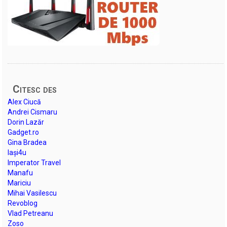
Citesc des
Alex Ciucă
Andrei Cismaru
Dorin Lazăr
Gadget.ro
Gina Bradea
Iași4u
Imperator Travel
Manafu
Mariciu
Mihai Vasilescu
Revoblog
Vlad Petreanu
Zoso