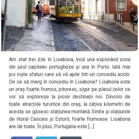
Am stat trei zile în Lisabona, încă una explorând zona
din jurul capitalei portugheze și una în Porto. Iată mai
jos niște sfaturi care să vă ajute într-un concediu acolo:
De ce să merg în concediu în Lisabona? Lisabona este
un oraș foarte frumos, pitoresc, sigur pe placul celor ce
vor să exploreze la picior destinații noi. Dincolo de
toate atracțiile turistice din oraș, la câțiva kilometri de
acesta se găsesc stațiunea montană Sintra și stațiunile
de litoral Cascais și Estoril, foarte frumoase. Lisabona
are de toate. În plus, Portugalia este […]