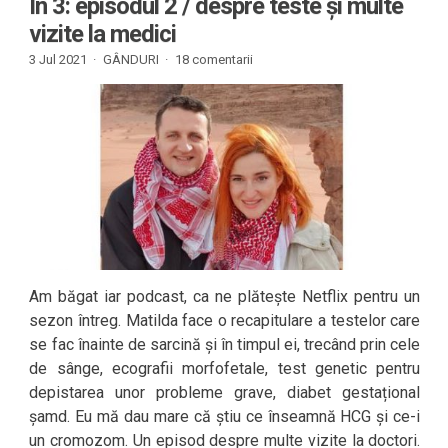
În 3: episodul 2 / despre teste și multe
vizite la medici
3 Jul 2021 ·
GÂNDURI
·
18 comentarii
Am băgat iar podcast, ca ne plătește Netflix pentru un
sezon întreg. Matilda face o recapitulare a testelor care
se fac înainte de sarcină și în timpul ei, trecând prin cele
de sânge, ecografii morfofetale, test genetic pentru
depistarea unor probleme grave, diabet gestațional
șamd. Eu mă dau mare că știu ce înseamnă HCG și ce-i
un cromozom. Un episod despre multe vizite la doctori.