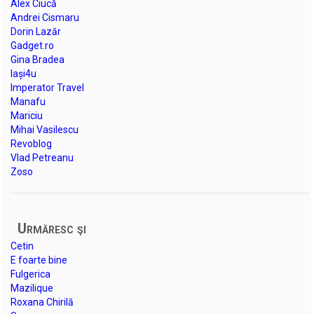
Alex Ciucă
Andrei Cismaru
Dorin Lazăr
Gadget.ro
Gina Bradea
Iași4u
Imperator Travel
Manafu
Mariciu
Mihai Vasilescu
Revoblog
Vlad Petreanu
Zoso
Urmăresc şi
Cetin
E foarte bine
Fulgerica
Mazilique
Roxana Chirilă