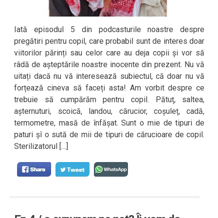
Iată episodul 5 din podcasturile noastre despre
pregătiri pentru copil, care probabil sunt de interes doar
viitorilor părinți sau celor care au deja copii și vor să
râdă de așteptările noastre inocente din prezent. Nu vă
uitați dacă nu vă interesează subiectul, că doar nu vă
forțează cineva să faceți asta! Am vorbit despre ce
trebuie să cumpărăm pentru copil. Pătuț, saltea,
așternuturi, scoică, landou, cărucior, coșuleț, cadă,
termometre, masă de înfășat. Sunt o mie de tipuri de
paturi șî o sută de mii de tipuri de cărucioare de copil.
Sterilizatorul […]