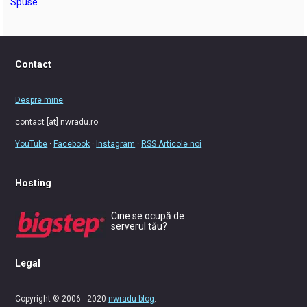
Spuse
Contact
Despre mine
contact [at] nwradu.ro
YouTube
·
Facebook
·
Instagram
·
RSS Articole noi
Hosting
Cine se ocupă de
serverul tău?
Legal
Copyright © 2006 - 2020
nwradu blog
.