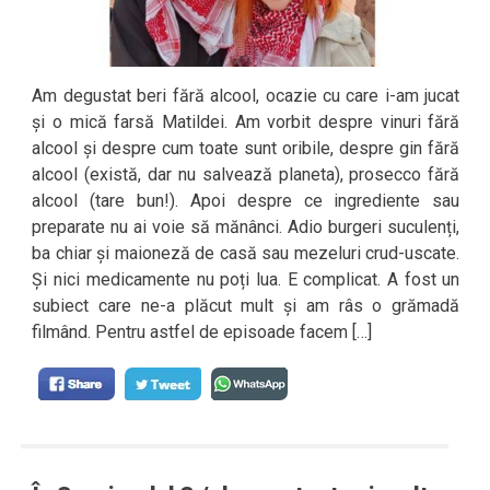
Am degustat beri fără alcool, ocazie cu care i-am jucat
și o mică farsă Matildei. Am vorbit despre vinuri fără
alcool și despre cum toate sunt oribile, despre gin fără
alcool (există, dar nu salvează planeta), prosecco fără
alcool (tare bun!). Apoi despre ce ingrediente sau
preparate nu ai voie să mănânci. Adio burgeri suculenți,
ba chiar și maioneză de casă sau mezeluri crud-uscate.
Și nici medicamente nu poți lua. E complicat. A fost un
subiect care ne-a plăcut mult și am râs o grămadă
filmând. Pentru astfel de episoade facem […]