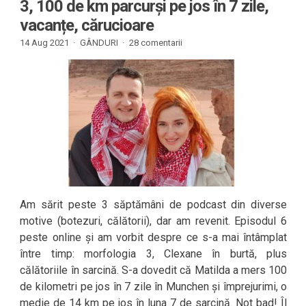
3, 100 de km parcurși pe jos în 7 zile,
vacanțe, cărucioare
14 Aug 2021 ·
GÂNDURI
·
28 comentarii
Am sărit peste 3 săptămâni de podcast din diverse
motive (botezuri, călătorii), dar am revenit. Episodul 6
peste online și am vorbit despre ce s-a mai întâmplat
între timp: morfologia 3, Clexane în burtă, plus
călătoriile în sarcină. S-a dovedit că Matilda a mers 100
de kilometri pe jos în 7 zile în Munchen și împrejurimi, o
medie de 14 km pe jos în luna 7 de sarcină. Not bad! Îl