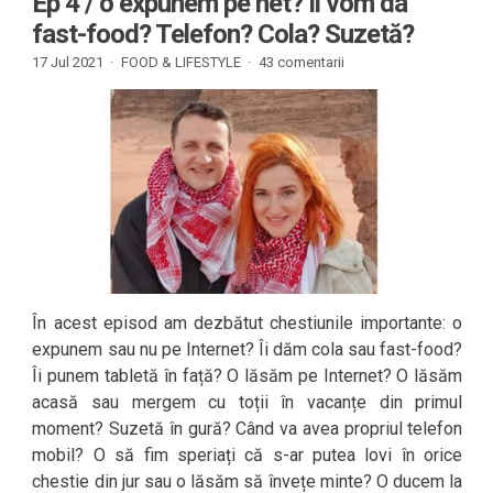
Ep 4 / o expunem pe net? Îi vom da
fast-food? Telefon? Cola? Suzetă?
17 Jul 2021 ·
FOOD & LIFESTYLE
·
43 comentarii
În acest episod am dezbătut chestiunile importante: o
expunem sau nu pe Internet? Îi dăm cola sau fast-food?
Îi punem tabletă în față? O lăsăm pe Internet? O lăsăm
acasă sau mergem cu toții în vacanțe din primul
moment? Suzetă în gură? Când va avea propriul telefon
mobil? O să fim speriați că s-ar putea lovi în orice
chestie din jur sau o lăsăm să învețe minte? O ducem la