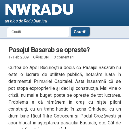
un blog de Radu Dumitru
Pasajul Basarab se opreste?
17 Feb 2009 ·
GÂNDURI
·
3 comentarii
Curtea de Apel Bucureşti a decis că Pasajul Basarab nu
este o lucrare de utilitate publică, hotărâre luată în
detrimentul Primăriei Capitalei. Asta înseamnă că se
pot stopa exproprierile şi deci şi construcţia. Mai vine o
criză, nu mai e buget, poate se opreşte de tot lucrarea.
Problema e că rămânem în oraş cu nişte piloni
construiţi, cu un trafic haotic în zona Orhideea, cu un
drum bine făcut între Cotroceni şi Podul Grozăvești şi
apoi blocat în aşteptarea pasajului Basarab, etc. Cât de