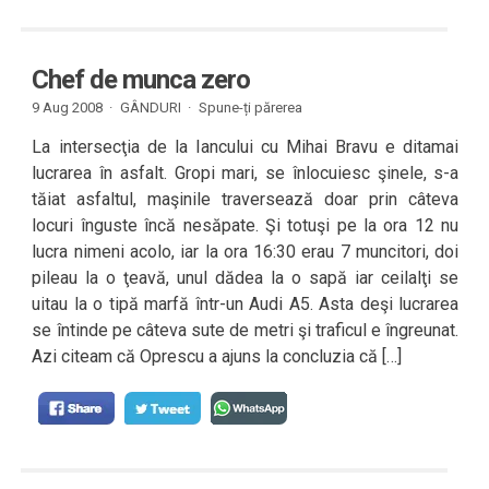
Chef de munca zero
9 Aug 2008 ·
GÂNDURI
·
Spune-ți părerea
La intersecţia de la Iancului cu Mihai Bravu e ditamai
lucrarea în asfalt. Gropi mari, se înlocuiesc şinele, s-a
tăiat asfaltul, maşinile traversează doar prin câteva
locuri înguste încă nesăpate. Şi totuşi pe la ora 12 nu
lucra nimeni acolo, iar la ora 16:30 erau 7 muncitori, doi
pileau la o ţeavă, unul dădea la o sapă iar ceilalţi se
uitau la o tipă marfă într-un Audi A5. Asta deşi lucrarea
se întinde pe câteva sute de metri şi traficul e îngreunat.
Azi citeam că Oprescu a ajuns la concluzia că […]