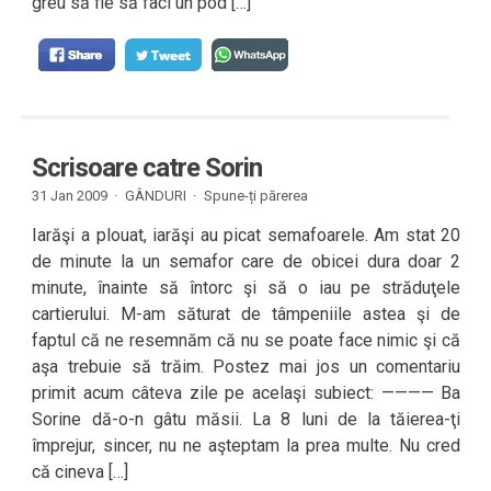
greu să fie să faci un pod […]
Scrisoare catre Sorin
31 Jan 2009 ·
GÂNDURI
·
Spune-ți părerea
Iarăşi a plouat, iarăşi au picat semafoarele. Am stat 20
de minute la un semafor care de obicei dura doar 2
minute, înainte să întorc şi să o iau pe străduţele
cartierului. M-am săturat de tâmpeniile astea şi de
faptul că ne resemnăm că nu se poate face nimic şi că
aşa trebuie să trăim. Postez mai jos un comentariu
primit acum câteva zile pe acelaşi subiect: ———— Ba
Sorine dă-o-n gâtu măsii. La 8 luni de la tăierea-ţi
împrejur, sincer, nu ne aşteptam la prea multe. Nu cred
că cineva […]