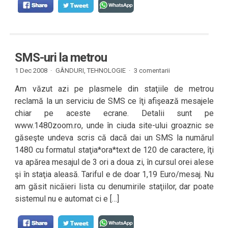
SMS-uri la metrou
1 Dec 2008 ·
GÂNDURI
,
TEHNOLOGIE
·
3 comentarii
Am văzut azi pe plasmele din staţiile de metrou
reclamă la un serviciu de SMS ce îţi afişează mesajele
chiar pe aceste ecrane. Detalii sunt pe
www.1480zoom.ro, unde în ciuda site-ului groaznic se
găseşte undeva scris că dacă dai un SMS la numărul
1480 cu formatul staţia*ora*text de 120 de caractere, îţi
va apărea mesajul de 3 ori a doua zi, în cursul orei alese
şi în staţia aleasă. Tariful e de doar 1,19 Euro/mesaj. Nu
am găsit nicăieri lista cu denumirile staţiilor, dar poate
sistemul nu e automat ci e […]