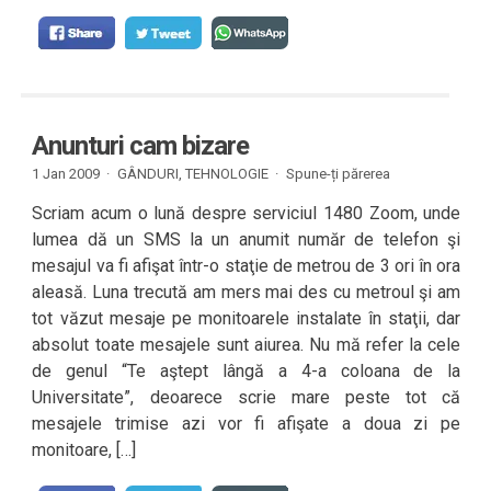
Anunturi cam bizare
1 Jan 2009 ·
GÂNDURI
,
TEHNOLOGIE
·
Spune-ți părerea
Scriam acum o lună despre serviciul 1480 Zoom, unde
lumea dă un SMS la un anumit număr de telefon şi
mesajul va fi afişat într-o staţie de metrou de 3 ori în ora
aleasă. Luna trecută am mers mai des cu metroul şi am
tot văzut mesaje pe monitoarele instalate în staţii, dar
absolut toate mesajele sunt aiurea. Nu mă refer la cele
de genul “Te aştept lângă a 4-a coloana de la
Universitate”, deoarece scrie mare peste tot că
mesajele trimise azi vor fi afişate a doua zi pe
monitoare, […]