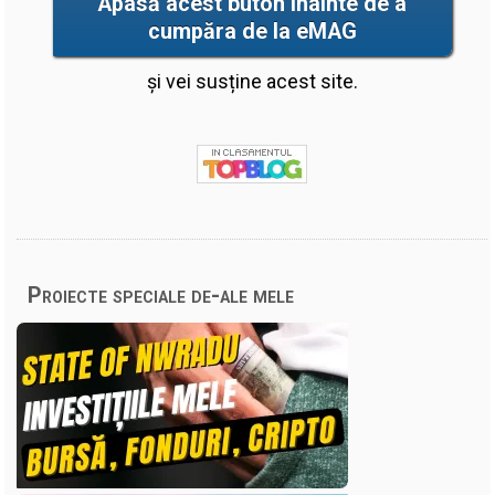
Apasă acest buton înainte de a
cumpăra de la eMAG
și vei susține acest site.
Proiecte speciale de-ale mele