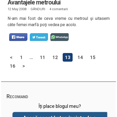
Avantajele metroului
12 May 2008 ·
GÂNDURI
·
4 comentarii
N-am mai fost de ceva vreme cu metroul şi uitasem
câte femei marfă poţi vedea pe acolo.
<
1
…
11
12
13
14
15
16
>
Recomand
Îți place blogul meu?