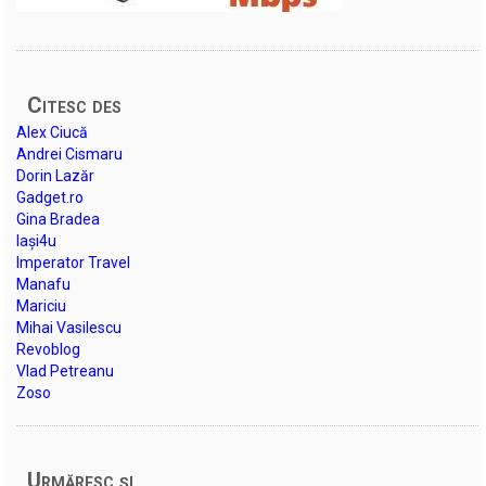
Citesc des
Alex Ciucă
Andrei Cismaru
Dorin Lazăr
Gadget.ro
Gina Bradea
Iași4u
Imperator Travel
Manafu
Mariciu
Mihai Vasilescu
Revoblog
Vlad Petreanu
Zoso
Urmăresc şi