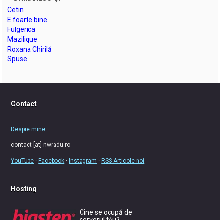
Cetin
E foarte bine
Fulgerica
Mazilique
Roxana Chirilă
Spuse
Contact
Despre mine
contact [at] nwradu.ro
YouTube
·
Facebook
·
Instagram
·
RSS Articole noi
Hosting
Cine se ocupă de
serverul tău?