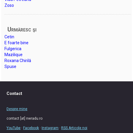
Zoso
Urmăresc şi
Cetin
E foarte bine
Fulgerica
Mazilique
Roxana Chirilă
Spuse
Contact
Despre mine
contact [at] nwradu.ro
YouTube
·
Facebook
·
Instagram
·
RSS Articole noi