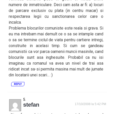
numere de inmatriculare. Deci cam asta ar fi: a) locuri
de parcare exclusiv cu plata (in centru macar) si
respectarea legii cu sanctionarea celor care o
incalca.
Problema blocurilor comuniste este reala si grava. Si
eu ma intrebam mai demult ce o sa se intample cand
o sa se termine ciclul de viata pentru cartiere intregi,
construite in acelasi timp. Si cum se gandeau
comunistii ca vor parca oamenii muncii masinile, cand
blocurile sunt asa inghesuite. Probabil ca nu isi
imaginau ca romanul va avea un nivel de trai asa
ridicat incat sa-si permita masina mai mult de jumate
din locatarii unei scari… :)
REPLY
stefan
17/10/2008 la 5:42 PM