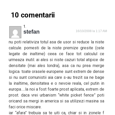
10 comentarii
stefan
16/10/2008 la 1:17 AM
nu poti relativiza totul asa de usor si reduce la niste
calcule. pornesti de la niste premize gresite (cele
legate de inaltime) ceea ce face tot calculul ce
urmeaza inutil. ai ales si niste cazuri total atipice de
densitate (mai ales londra), asa ca nu prea merge
logica. toate orasele europene sunt extrem de dense
si nu sunt comunistii aia care s-au trezit sa ne bage
la inaltime, densitatea e o nevoie reala, cel putin in
europa…..la noi a fost foarte prost aplicata, extrem de
prost. daca vrei urbanism “white picket fence” poti
oricand sa mergi in america si sa utilizezi masina sa
faci orice miscare.
iar “afara” trebuia sa te uiti ca, chiar si in zonele f