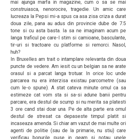
mai ajunga marfa in magazine, cum o sa se mai
construiasca, nenorocire, tragedie. Un amic care
lucreaza la Pepsi mi-a spus ca asa zisa criza a durat
doua zile, pana au adus din provincie dube de 7.5
tone si cu asta basta. Ia sa ne imaginam acum pe
langa traficul pe care-l stim si camioane, basculante,
tir-uri si tractoare cu platforme si remorci. Nasol,
huh?
In Bruxelles am trait o intamplare relevanta din doua
puncte de vedere. Am iesit cu un belgian sa ne arate
orasul si a parcat langa trotuar. In orice loc unde
parcarea nu era interzisa existau parcometre (sau
cum le-o spune). A stat cateva minute omul ca sa
estimeze cat vom sta si sa-si adune banii pentru
parcare, era destul de scump si nu merita sa platesti
3 ore cand stai doar una. Pe de alta parte era omul
destul de stresat ca depaseste timpul platit si
incaseaza amenda. Si chiar am vazut de mai multe ori
agenti de politie (sau de la primarie, nu stiu) care
verificau bonurile puse in geam si notau unele