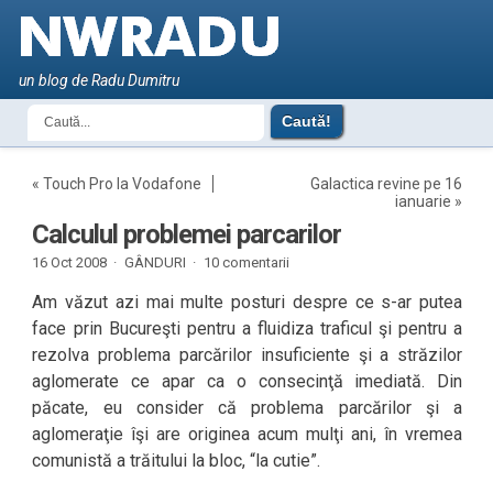
un blog de Radu Dumitru
«
Touch Pro la Vodafone
Galactica revine pe 16
ianuarie
»
Calculul problemei parcarilor
16 Oct 2008 ·
GÂNDURI
·
10 comentarii
Am văzut azi mai multe posturi despre ce s-ar putea
face prin Bucureşti pentru a fluidiza traficul şi pentru a
rezolva problema parcărilor insuficiente şi a străzilor
aglomerate ce apar ca o consecinţă imediată. Din
păcate, eu consider că problema parcărilor şi a
aglomeraţie îşi are originea acum mulţi ani, în vremea
comunistă a trăitului la bloc, “la cutie”.