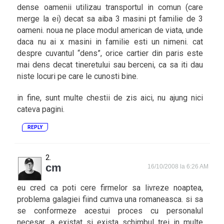
dense oamenii utilizau transportul in comun (care
merge la ei) decat sa aiba 3 masini pt familie de 3
oameni. noua ne place modul american de viata, unde
daca nu ai x masini in familie esti un nimeni. cat
despre cuvantul “dens”, orice cartier din paris este
mai dens decat tineretului sau berceni, ca sa iti dau
niste locuri pe care le cunosti bine.
in fine, sunt multe chestii de zis aici, nu ajung nici
cateva pagini.
REPLY
cm
16/10/2008 la 6:26 AM
eu cred ca poti cere firmelor sa livreze noaptea,
problema galagiei fiind cumva una romaneasca. si sa
se conformeze acestui proces cu personalul
necesar. a existat si exista schimbul trei in multe