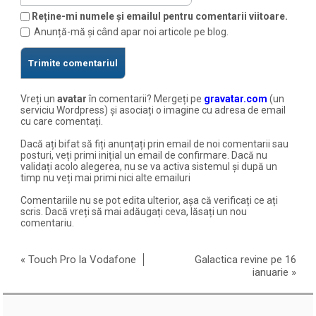
Reține-mi numele și emailul pentru comentarii viitoare.
Anunță-mă și când apar noi articole pe blog.
Vreți un
avatar
în comentarii? Mergeți pe
gravatar.com
(un
serviciu Wordpress) și asociați o imagine cu adresa de email
cu care comentați.
Dacă ați bifat să fiți anunțați prin email de noi comentarii sau
posturi, veți primi inițial un email de confirmare. Dacă nu
validați acolo alegerea, nu se va activa sistemul și după un
timp nu veți mai primi nici alte emailuri
Comentariile nu se pot edita ulterior, așa că verificați ce ați
scris. Dacă vreți să mai adăugați ceva, lăsați un nou
comentariu.
«
Touch Pro la Vodafone
Galactica revine pe 16
ianuarie
»