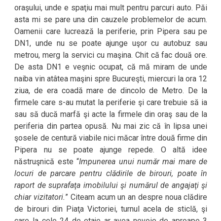
oraşului, unde e spaţiu mai mult pentru parcuri auto. Păi
asta mi se pare una din cauzele problemelor de acum.
Oamenii care lucrează la periferie, prin Pipera sau pe
DN1, unde nu se poate ajunge uşor cu autobuz sau
metrou, merg la servici cu maşina. Chit că fac două ore.
De asta DN1 e veşnic ocupat, că mă miram de unde
naiba vin atâtea maşini spre Bucureşti, miercuri la ora 12
ziua, de era coadă mare de dincolo de Metro. De la
firmele care s-au mutat la periferie şi care trebuie să ia
sau să ducă marfă şi acte la firmele din oraş sau de la
periferia din partea opusă. Nu mai zic că în lipsa unei
şosele de centură viabile nici măcar între două firme din
Pipera nu se poate ajunge repede. O altă idee
năstruşnică este “
Impunerea unui număr mai mare de
locuri de parcare pentru clădirile de birouri, poate în
raport de suprafaţa imobilului şi numărul de angajaţi şi
chiar vizitatori.
” Citeam acum un an despre noua clădire
de birouri din Piaţa Victoriei, turnul acela de sticlă, şi
care la cele 24 de etaje ar avea nevoie de aproape 3