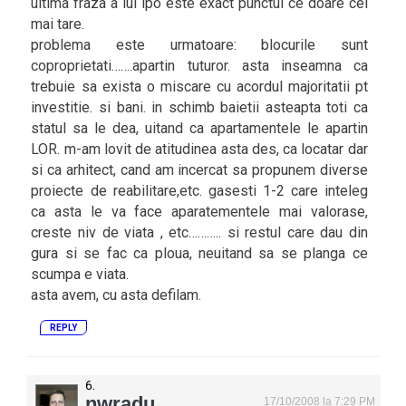
ultima fraza a lui ipo este exact punctul ce doare cel
mai tare.
problema este urmatoare: blocurile sunt
coproprietati…….apartin tuturor. asta inseamna ca
trebuie sa exista o miscare cu acordul majoritatii pt
investitie. si bani. in schimb baietii asteapta toti ca
statul sa le dea, uitand ca apartamentele le apartin
LOR. m-am lovit de atitudinea asta des, ca locatar dar
si ca arhitect, cand am incercat sa propunem diverse
proiecte de reabilitare,etc. gasesti 1-2 care inteleg
ca asta le va face aparatementele mai valorase,
creste niv de viata , etc……….. si restul care dau din
gura si se fac ca ploua, neuitand sa se planga ce
scumpa e viata.
asta avem, cu asta defilam.
REPLY
nwradu
17/10/2008 la 7:29 PM