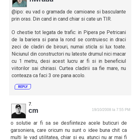
@ipo: eu vad o gramada de camioane si basculante
prin oras. Din cand in cand chiar si cate un TIR.
O chestie tot legata de trafic: in Pipera pe Petricani
de la bariera si pana la rond se contruiesc in draci
zeci de cladiri de birouri, numai sticla si lux toate.
Niciunul din constructori nu lateste drumul nici macar
cu 1 metru, desi acest lucru ar fi si in beneficiul
viitorilor sai chiriasi. Curtea cladirii sa fie mare, nu
conteaza ca faci 3 ore pana acolo.
REPLY
cm
19/10/2008 la 7:55 PM
o solutie ar fi sa se desfiinteze acele buticuri de
garsoniera, care oricum nu sunt o idee buna chit ca
multi le vad utilitatea, chiar si eu. atunci nu ar mai fi