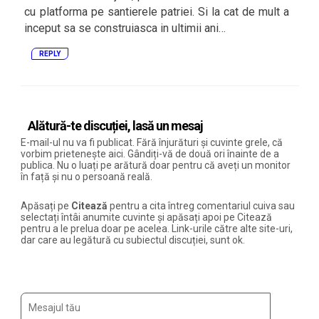
cu platforma pe santierele patriei. Si la cat de mult a
inceput sa se construiasca in ultimii ani…
REPLY
Alătură-te discuției, lasă un mesaj
E-mail-ul nu va fi publicat. Fără înjurături și cuvinte grele, că
vorbim prietenește aici. Gândiți-vă de două ori înainte de a
publica. Nu o luați pe arătură doar pentru că aveți un monitor
în față și nu o persoană reală.
Apăsați pe
Citează
pentru a cita întreg comentariul cuiva sau
selectați întâi anumite cuvinte și apăsați apoi pe Citează
pentru a le prelua doar pe acelea. Link-urile către alte site-uri,
dar care au legătură cu subiectul discuției, sunt ok.