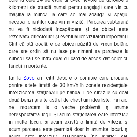
kilometri de stradă numai pentru angajaţii care vin cu
maşina la muncă, la care se mai adaugă şi spaţiul
necesar clienţilor care vin în vizită. Parcarea subterană
nu va fi niciodată încăpătoare şi de obicei este
rezervată directorilor şi eventualilor vizitatori importanţi.
Chit că stă goală, e de obicei păzită de vreun bolând
care are ordin să nu lase pe nimeni să parcheze la
subsol sau se intră doar cu card de acces dat celor cu
funcţii importante.
Iar la
Zoso
am citit despre o comisie care propune
printre altele limită de 30 km/h în zonele rezidenţiale,
interzicerea staţionării pe banda 1 pe străzile cu doar
două benzi şi alte astfel de chestiuni idealiste. Păi aici
ne întoarcem la o veche problemă şi anume
nerespectarea legii. Şi acum staţionarea este interzisă
în multe locuri, şi acum există o limită de viteză, şi
acum parcarea este permisă doar în anumite locuri, şi
acum este interzisă staţionarea “pe avarie” sau