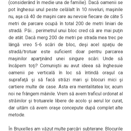
(considerând în medie una de familie). Dacă oamenii se
pot înghesui unul peste celălalt în 10 niveluri, maşinile
nu, aşa că 40 de maşini care au nevoie fiecare de câte 5
metri de parcare ocupă în total 200 de metri liniari de
stradă. Păi… perimetrul unui bloc cred că are mai puţin
de atât. Dacă merg 200 de metri pe strada mea trec pe
lângă vreo 5-6 scări de bloc, deşi acel spaţiu de
stradă/trotuar este suficient doar pentru parcarea
maşinilor aparţinând unei singure scări. Unde să
încăpem toţi? Comuniştii au avut ideea să înghesuie
oamenii pe verticală în loc să întindă oraşul ca
suprafaţă şi să facă străzi mari şi blocuri mici şi
cartiere multe de case. Asta era mentalitatea lor, acum
noi ne frângem mâinile. Vrem să avem traficul ordonat al
străinilor şi trotuarele libere de acolo şi aerul lor curat,
dar uităm că avem oraşe concepute după complet alte
metode.
În Bruxelles am văzut multe parcări subterane. Blocurile