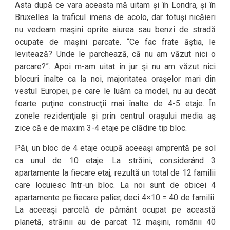
Asta după ce vara aceasta mă uitam şi în Londra, şi în
Bruxelles la traficul imens de acolo, dar totuşi nicăieri
nu vedeam maşini oprite aiurea sau benzi de stradă
ocupate de maşini parcate. “Ce fac frate ăştia, le
levitează? Unde le parchează, că nu am văzut nici o
parcare?”. Apoi m-am uitat în jur şi nu am văzut nici
blocuri înalte ca la noi, majoritatea oraşelor mari din
vestul Europei, pe care le luăm ca model, nu au decât
foarte puţine construcţii mai înalte de 4-5 etaje. În
zonele rezidenţiale şi prin centrul oraşului media aş
zice că e de maxim 3-4 etaje pe clădire tip bloc.
Păi, un bloc de 4 etaje ocupă aceeaşi amprentă pe sol
ca unul de 10 etaje. La străini, considerând 3
apartamente la fiecare etaj, rezultă un total de 12 familii
care locuiesc într-un bloc. La noi sunt de obicei 4
apartamente pe fiecare palier, deci 4×10 = 40 de familii.
La aceeaşi parcelă de pământ ocupat pe această
planetă, străinii au de parcat 12 maşini, românii 40