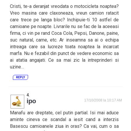
Cristi, te-a deranjat vreodata o motocicleta noaptea?
Vreo masina care claxoneaza, vreun camion ratacit
care trece pe langa bloc? Inchipuie-ti 10 astfel de
camioane pe noapte. Livrarile nu se fac de la aceeasi
firma, ci vin pe rand Coca Cola, Pepsi, Danone, paine,
suc natural, carne, etc. Ar inseamna sa ai o echipa
intreaga care sa lucreze toata noaptea la incarcat
marfa. Nu e fezabil din punct de vedere economic sa
ai atatia angajati. Ce sa mai zic la intreprinderi si
uzine…
REPLY
ipo
17/10/2008 la 10:17 AM
Manafu are dreptate, cel putin partial. Isi mai aduce
aminte cineva ce scandal a iesit cand a interzis
Basescu camioanele ziua in oras? Ca vai, cum o sa