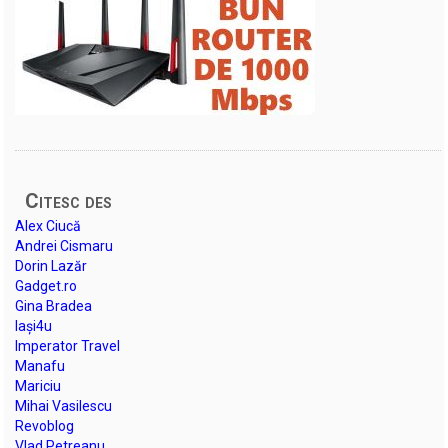
Citesc des
Alex Ciucă
Andrei Cismaru
Dorin Lazăr
Gadget.ro
Gina Bradea
Iași4u
Imperator Travel
Manafu
Mariciu
Mihai Vasilescu
Revoblog
Vlad Petreanu