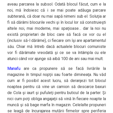
aveau parcarea la subsol. Odată blocul făcut, cum e la
noi, mă îndoiesc că i se mai poate adăuga parcare
subterană, că doar nu mai sapă nimeni sub el. Soluţia ar
fi să dărâmi blocurile vechi şi în locul lor să construieşti
altele noi, mai moderne, mai spaţioase… dar la noi nu
există proprietari de bloc care să facă ce vor cu el
(inclusiv să-l dărâme), ci fiecare om îşi are apartamentul
său. Chiar mă întreb dacă actualele blocuri comuniste
vor fi dărâmate vreodată şi ce se va întâmpla cu ele
atunci când vor ajunge să aibă 100 de ani sau mai mult.
Manafu
are ca propunere să se facă livrările la
magazine în timpul nopţii sau foarte dimineaţa. Nu văd
cum ar fi posibil acest lucru, să deranjezi tot blocul
noaptea pentru că vine un camion să descarce baxuri
de Cola şi iaurt şi pufuleţi pentru buticul de la parter. Şi
nici cum poţi obliga angajaţii să vină în fiecare noapte la
muncă şi să bage marfa în magazin. Celelalte propuneri
se leagă de încurajarea mutării firmelor spre periferia