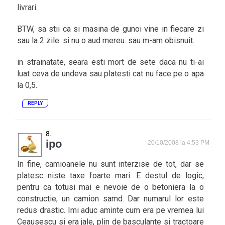
livrari.
BTW, sa stii ca si masina de gunoi vine in fiecare zi
sau la 2 zile. si nu o aud mereu. sau m-am obisnuit.
in strainatate, seara esti mort de sete daca nu ti-ai
luat ceva de undeva sau platesti cat nu face pe o apa
la 0,5.
REPLY
ipo
20/10/2008 la 4:53 PM
In fine, camioanele nu sunt interzise de tot, dar se
platesc niste taxe foarte mari. E destul de logic,
pentru ca totusi mai e nevoie de o betoniera la o
constructie, un camion samd. Dar numarul lor este
redus drastic. Imi aduc aminte cum era pe vremea lui
Ceausescu si era jale, plin de basculante si tractoare