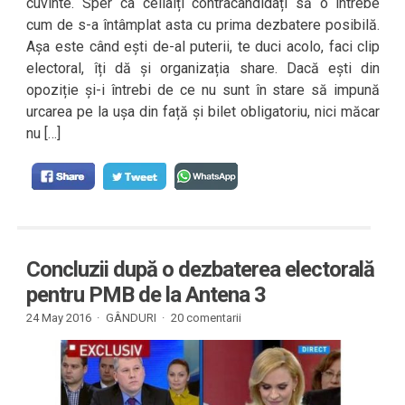
cuvinte. Sper ca ceilalți contracandidați să o întrebe
cum de s-a întâmplat asta cu prima dezbatere posibilă.
Așa este când ești de-al puterii, te duci acolo, faci clip
electoral, îți dă și organizația share. Dacă ești din
opoziție și-i întrebi de ce nu sunt în stare să impună
urcarea pe la ușa din față și bilet obligatoriu, nici măcar
nu […]
Concluzii după o dezbaterea electorală
pentru PMB de la Antena 3
24 May 2016 ·
GÂNDURI
·
20 comentarii