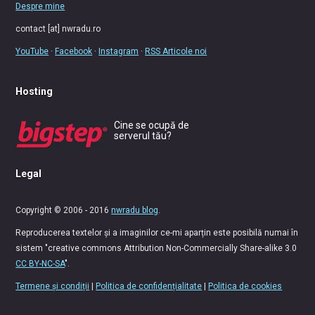
Despre mine
contact [at] nwradu.ro
YouTube
·
Facebook
·
Instagram
·
RSS Articole noi
Hosting
Cine se ocupă de
serverul tău?
Legal
Copyright © 2006 - 2016
nwradu blog
.
Reproducerea textelor și a imaginilor ce-mi aparțin este posibilă numai în
sistem "creative commons Attribution Non-Commercially Share-alike 3.0
CC BY-NC-SA
".
Termene și condiții
|
Politica de confidențialitate
|
Politica de cookies