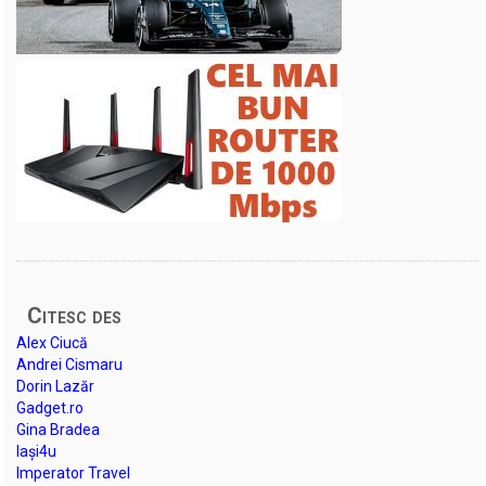
Citesc des
Alex Ciucă
Andrei Cismaru
Dorin Lazăr
Gadget.ro
Gina Bradea
Iași4u
Imperator Travel