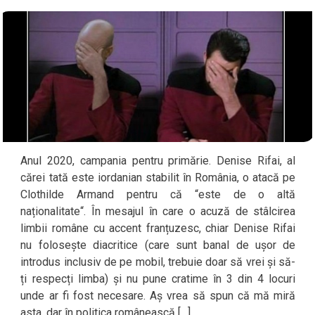
Anul 2020, campania pentru primărie. Denise Rifai, al
cărei tată este iordanian stabilit în România, o atacă pe
Clothilde Armand pentru că “este de o altă
naționalitate“. În mesajul în care o acuză de stâlcirea
limbii române cu accent franțuzesc, chiar Denise Rifai
nu folosește diacritice (care sunt banal de ușor de
introdus inclusiv de pe mobil, trebuie doar să vrei și să-
ți respecți limba) și nu pune cratime în 3 din 4 locuri
unde ar fi fost necesare. Aș vrea să spun că mă miră
asta, dar în politica românească […]