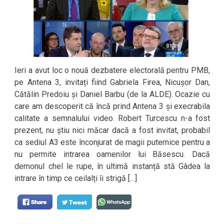
Ieri a avut loc o nouă dezbatere electorală pentru PMB,
pe Antena 3, invitați fiind Gabriela Firea, Nicușor Dan,
Cătălin Predoiu și Daniel Barbu (de la ALDE). Ocazie cu
care am descoperit că încă prind Antena 3 și execrabila
calitate a semnalului video. Robert Turcescu n-a fost
prezent, nu știu nici măcar dacă a fost invitat, probabil
ca sediul A3 este înconjurat de magii puternice pentru a
nu permite intrarea oamenilor lui Băsescu. Dacă
demonul chel le rupe, în ultimă instanță stă Gâdea la
intrare în timp ce ceilalți îi strigă […]