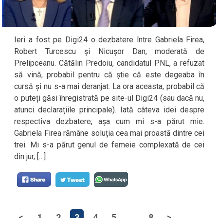
Ieri a fost pe Digi24 o dezbatere între Gabriela Firea,
Robert Turcescu și Nicușor Dan, moderată de
Prelipceanu. Cătălin Predoiu, candidatul PNL, a refuzat
să vină, probabil pentru că știe că este degeaba în
cursă și nu s-a mai deranjat. La ora aceasta, probabil că
o puteți găsi înregistrată pe site-ul Digi24 (sau dacă nu,
atunci declarațiile principale). Iată câteva idei despre
respectiva dezbatere, așa cum mi s-a părut mie.
Gabriela Firea rămâne soluția cea mai proastă dintre cei
trei. Mi s-a părut genul de femeie complexată de cei
din jur, […]
<
1
2
3
4
5
…
8
>