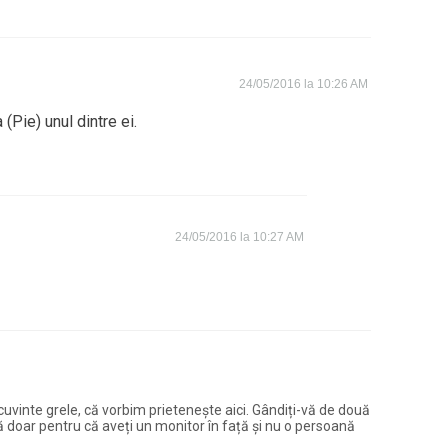
24/05/2016 la 10:26 AM
 (Pie) unul dintre ei.
24/05/2016 la 10:27 AM
și cuvinte grele, că vorbim prietenește aici. Gândiți-vă de două
ură doar pentru că aveți un monitor în față și nu o persoană