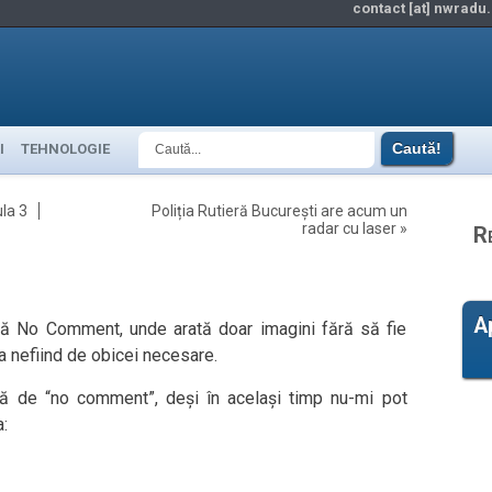
contact [at] nwradu.
I
TEHNOLOGIE
la 3
Poliția Rutieră București are acum un
radar cu laser
»
R
A
tă No Comment, unde arată doar imagini fără să fie
ea nefiind de obicei necesare.
ă de “no comment”, deși în același timp nu-mi pot
: