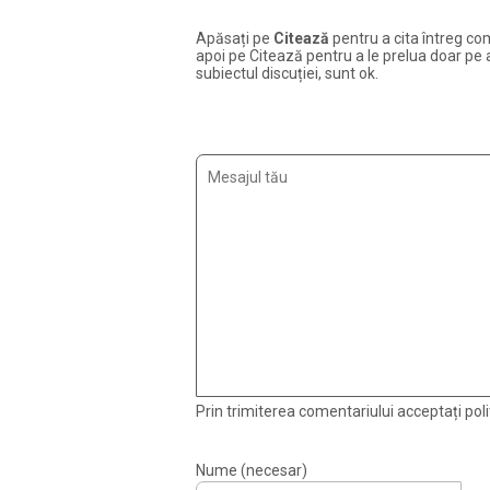
Apăsați pe
Citează
pentru a cita întreg com
apoi pe Citează pentru a le prelua doar pe ac
subiectul discuției, sunt ok.
Prin trimiterea comentariului acceptați polit
Nume (necesar)