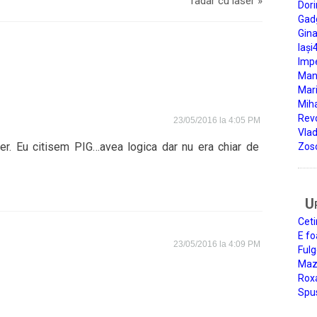
radar cu laser
»
Dori
Gad
Gin
Iași
Impe
Man
Mari
Miha
Rev
23/05/2016 la 4:05 PM
Vla
er. Eu citisem PIG…avea logica dar nu era chiar de
Zos
U
Ceti
E fo
23/05/2016 la 4:09 PM
Fulg
Mazi
Roxa
Spu