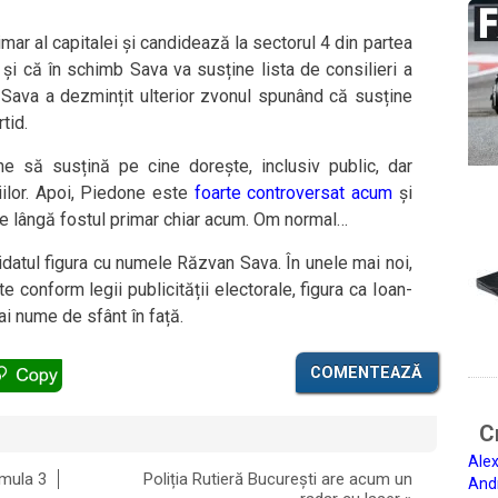
mar al capitalei și candidează la sectorul 4 din partea
și că în schimb Sava va susține lista de consilieri a
. Sava a dezmințit ulterior zvonul spunând că susține
tid.
e să susțină pe cine dorește, inclusiv public, dar
ilor. Apoi, Piedone este
foarte controversat acum
și
ze lângă fostul primar chiar acum. Om normal…
idatul figura cu numele Răzvan Sava. În unele mai noi,
te conform legii publicității electorale, figura ca Ioan-
i nume de sfânt în față.
COMENTEAZĂ
Ci
Alex
rmula 3
Poliția Rutieră București are acum un
And