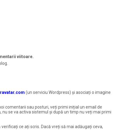
entarii viitoare.
blog.
ravatar.com
(un serviciu Wordpress) și asociați o imagine
noi comentarii sau posturi, veți primi inițial un email de
, nu se va activa sistemul și după un timp nu veți mai primi
 verificați ce ați scris. Dacă vreți să mai adăugați ceva,