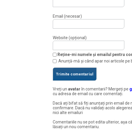
Email (necesar)
Website (opțional)
Reține-mi numele și emailul pentru com
Anunță-mă și când apar noi articole pe 
Vreți un
avatar
în comentarii? Mergeți pe
g
cu adresa de email cu care comentați.
Dacă ați bifat să fiți anunțați prin email de 
confirmare. Dacă nu validați acolo alegerea
nici alte emailuri
Comentariile nu se pot edita ulterior, așa că
lăsați un nou comentariu.