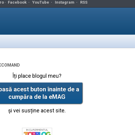
ro ·
Facebook
·
YouTube
·
Instagram
·
RSS
ecomand
Îți place blogul meu?
pasă acest buton înainte de a
cumpăra de la eMAG
și vei susține acest site.