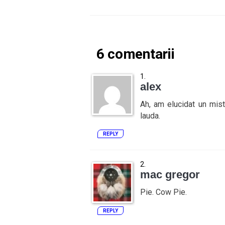
6 comentarii
alex
Ah, am elucidat un mist
lauda.
REPLY
mac gregor
Pie. Cow Pie.
REPLY