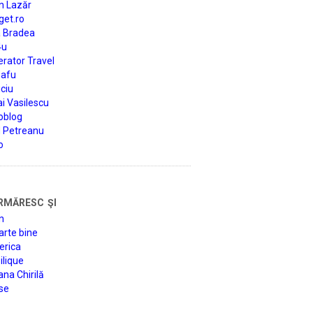
n Lazăr
get.ro
a Bradea
4u
rator Travel
afu
ciu
i Vasilescu
oblog
d Petreanu
o
rmăresc şi
n
arte bine
erica
lique
na Chirilă
se