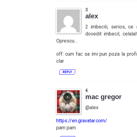
alex
2 imbecili, serios, c
dovedit imbecil, celal
Oprescu…
off: cum fac sa imi pun poza la prof
clar.
REPLY
mac gregor
@alex
https://en.gravatar.com/
pam pam