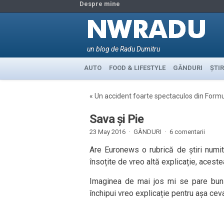
Despre mine
un blog de Radu Dumitru
AUTO
FOOD & LIFESTYLE
GÂNDURI
ȘTIR
«
Un accident foarte spectaculos din Formu
Sava și Pie
23 May 2016 ·
GÂNDURI
·
6 comentarii
Are Euronews o rubrică de știri numi
însoțite de vreo altă explicație, acest
Imaginea de mai jos mi se pare bun
închipui vreo explicație pentru așa ceva