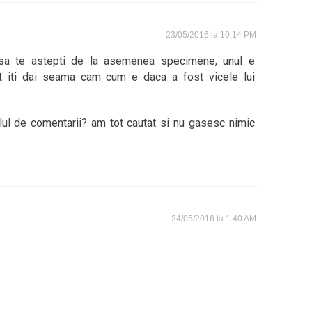
23/05/2016 la 10:14 PM
e sa te astepti de la asemenea specimene, unul e
alt iti dai seama cam cum e daca a fost vicele lui
ilul de comentarii? am tot cautat si nu gasesc nimic
24/05/2016 la 1:40 AM