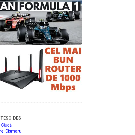
tesc des
 Ciucă
rei Cismaru