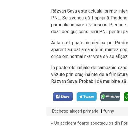
Răzvan Sava este actualul primar interi
PNL. Se zvonea că-l sprijină Piedone 
partidului în care s-a înscris Piedone
doar, desigur, consilierii PNL pentru par
Asta nu-l poate împiedica pe Piedon
aparent au dat amândoi în mintea copi
orice om normal n-ar vrea să se afișe
În posterele inițiale de campanie cand
văzute prin oraș înainte de a fi înlătura
Răzvan Sava. Probabil dă mai bine să a
Etichete:
alegeri primarie
funny
|
«
Un accident foarte spectaculos din Fo