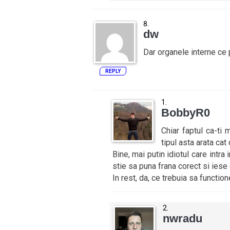
dw
Dar organele interne ce 
REPLY
BobbyR0
Chiar faptul ca-ti
tipul asta arata cat 
Bine, mai putin idiotul care intr
stie sa puna frana corect si iese 
In rest, da, ce trebuia sa functio
nwradu