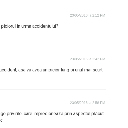
23/05/2016 la 2:12 PM
t piciorul in urma accidentului?
23/05/2016 la 2:42 PM
accident, asa va avea un picior lung si unul mai scurt.
23/05/2016 la 2:58 PM
ge privirile, care impresionează prin aspectul plăcut,
ic