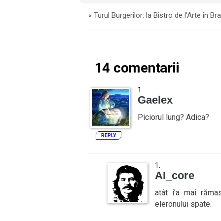
«
Turul Burgerilor: la Bistro de l’Arte în Br
14 comentarii
Gaelex
Piciorul lung? Adica?
REPLY
AI_core
atât i’a mai răma
eleronului spate.