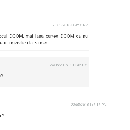
23/05/2016 la 4:50 PM
 jocul DOOM, mai lasa cartea DOOM ca nu
ni lingvistica ta, sincer…
24/05/2016 la 11:46 PM
a?
23/05/2016 la 3:13 PM
a ?