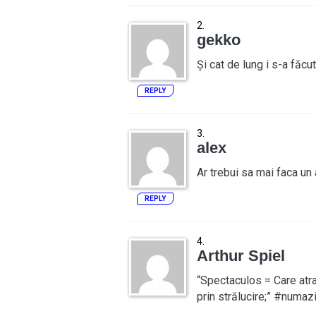
gekko
Și cat de lung i s-a făcu
REPLY
alex
Ar trebui sa mai faca un 
REPLY
Arthur Spiel
“Spectaculos = Care atra
prin strălucire;” #numaz