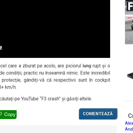
 cel care a zburat pe acolo, are piciorul
lung
rupt și o
 de condiții, practic nu înseamnă nimic. Este incredibil
rotecție, gândiți-vă că respectivii sunt în cockpit
00+ km/h.
căutați pe YouTube “F3 crash” și găsiți altele.
COMENTEAZĂ
Ci
Alex
And