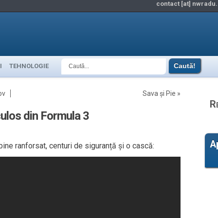
contact [at] nwradu.
I
TEHNOLOGIE
ov
Sava și Pie
»
R
ulos din Formula 3
A
ine ranforsat, centuri de siguranță și o cască: