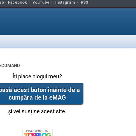
ro ·
Facebook
·
YouTube
·
Instagram
·
RSS
ecomand
Îți place blogul meu?
pasă acest buton înainte de a
cumpăra de la eMAG
și vei susține acest site.