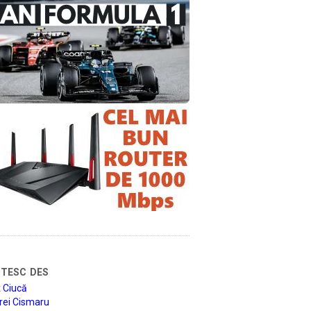
tesc des
 Ciucă
rei Cismaru