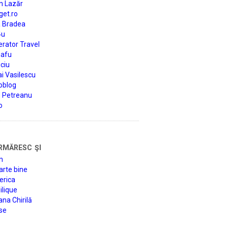
n Lazăr
get.ro
a Bradea
4u
rator Travel
afu
ciu
i Vasilescu
oblog
d Petreanu
o
rmăresc şi
n
arte bine
erica
lique
na Chirilă
se