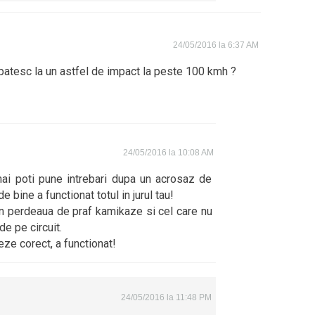
24/05/2016 la 6:37 AM
patesc la un astfel de impact la peste 100 kmh ?
24/05/2016 la 10:08 AM
 mai poti pune intrebari dupa un acrosaz de
de bine a functionat totul in jurul tau!
a in perdeaua de praf kamikaze si cel care nu
de pe circuit.
neze corect, a functionat!
24/05/2016 la 11:48 PM