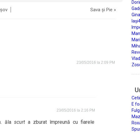
Dori
Gad
așov
Sava și Pie
»
Gin
Iași
Impe
Man
Mari
Miha
Rev
Vla
23/05/2016 la 2:09 PM
Zos
U
Ceti
E fo
Fulg
23/05/2016 la 2:16 PM
Mazi
s. ăla
scurt
a zburat împreună cu fiarele
Roxa
Spu