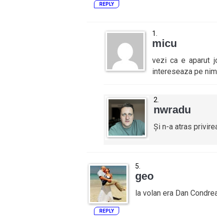
REPLY
micu
vezi ca e aparut
intereseaza pe nime
nwradu
Și n-a atras privire
geo
la volan era Dan Condre
REPLY