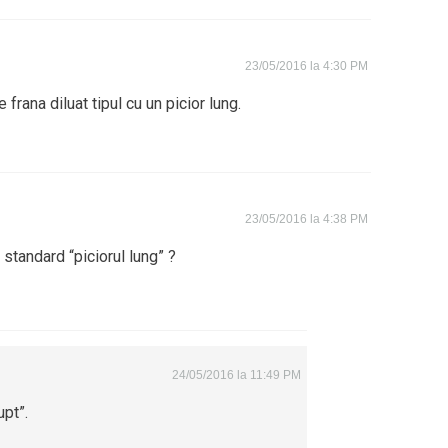
23/05/2016 la 4:30 PM
 frana diluat tipul cu un picior lung.
23/05/2016 la 4:38 PM
tandard “piciorul lung” ?
24/05/2016 la 11:49 PM
upt”.