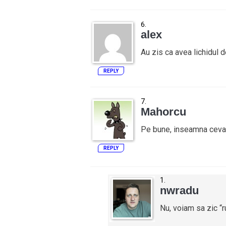
alex
Au zis ca avea lichidul de
REPLY
Mahorcu
Pe bune, inseamna ceva s
REPLY
nwradu
Nu, voiam sa zic “r