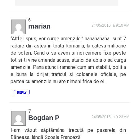
marian
24/05/2016 la 9:10 AM
“Altfel spus, vor curge amenzile.” hahahahaha. sunt 7
radare din astea in toata Romania, la cateva milioane
de soferi. Cand o sa avem si noi camere fixe peste
tot si-ti vine amenda acasa, atunci de-abia o sa curga
amenzile. Pana atunci, ramane cum am stabilit, politia
e buna la dirijat traficul si coloanele oficiale, pe
partea cu amenzile nu are nimeni frica de ei.
REPLY
Bogdan P
24/05/2016 la 9:23 AM
I-am văzut săptămâna trecută pe pasarela din
Băneasa, lângă Școala Franceză.