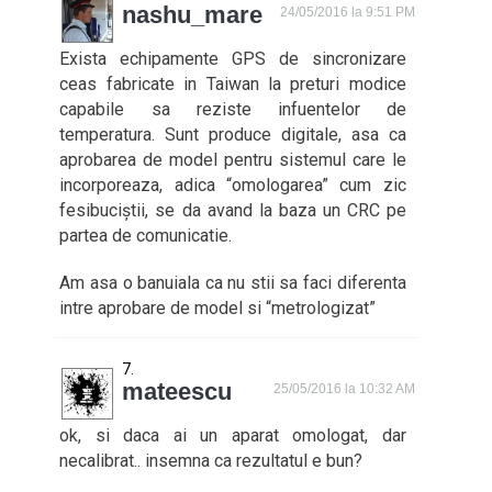
nashu_mare
24/05/2016 la 9:51 PM
Exista echipamente GPS de sincronizare
ceas fabricate in Taiwan la preturi modice
capabile sa reziste infuentelor de
temperatura. Sunt produce digitale, asa ca
aprobarea de model pentru sistemul care le
incorporeaza, adica “omologarea” cum zic
fesibuciștii, se da avand la baza un CRC pe
partea de comunicatie.
Am asa o banuiala ca nu stii sa faci diferenta
intre aprobare de model si “metrologizat”
mateescu
25/05/2016 la 10:32 AM
ok, si daca ai un aparat omologat, dar
necalibrat.. insemna ca rezultatul e bun?