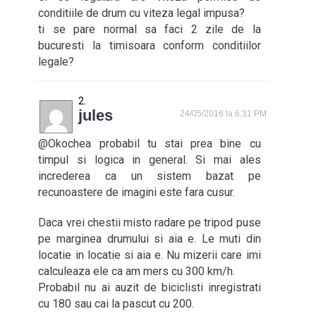
conditiile de drum cu viteza legal impusa?
ti se pare normal sa faci 2 zile de la
bucuresti la timisoara conform conditiilor
legale?
jules
24/05/2016 la 6:31 PM
@Okochea probabil tu stai prea bine cu
timpul si logica in general. Si mai ales
increderea ca un sistem bazat pe
recunoastere de imagini este fara cusur.
Daca vrei chestii misto radare pe tripod puse
pe marginea drumului si aia e. Le muti din
locatie in locatie si aia e. Nu mizerii care imi
calculeaza ele ca am mers cu 300 km/h.
Probabil nu ai auzit de biciclisti inregistrati
cu 180 sau cai la pascut cu 200.