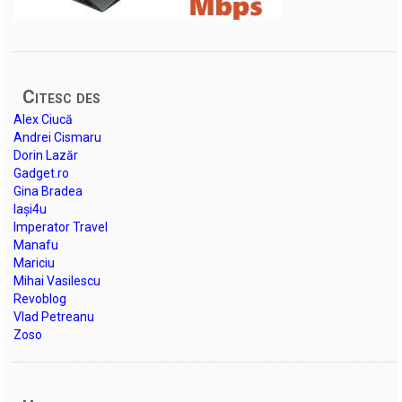
Citesc des
Alex Ciucă
Andrei Cismaru
Dorin Lazăr
Gadget.ro
Gina Bradea
Iași4u
Imperator Travel
Manafu
Mariciu
Mihai Vasilescu
Revoblog
Vlad Petreanu
Zoso