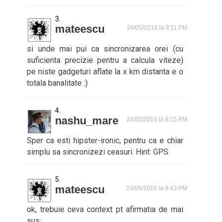
mateescu
24/05/2016 la 9:11 PM
si unde mai pui ca sincronizarea orei (cu
suficienta precizie pentru a calcula viteze)
pe niste gadgeturi aflate la x km distanta e o
totala banalitate :)
nashu_mare
24/05/2016 la 9:15 PM
Sper ca esti hipster-ironic, pentru ca e chiar
simplu sa sincronizezi ceasuri. Hint: GPS
mateescu
24/05/2016 la 9:43 PM
ok, trebuie ceva context pt afirmatia de mai
sus: