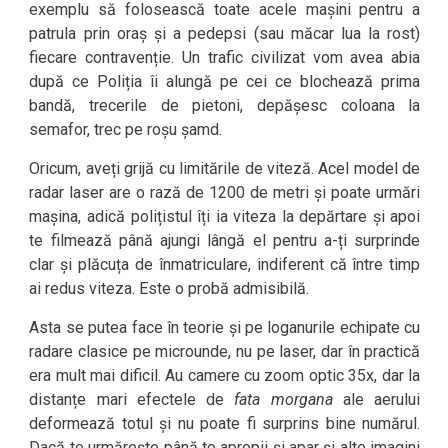
exemplu să folosească toate acele mașini pentru a
patrula prin oraș și a pedepsi (sau măcar lua la rost)
fiecare contravenție. Un trafic civilizat vom avea abia
după ce Poliția îi alungă pe cei ce blochează prima
bandă, trecerile de pietoni, depășesc coloana la
semafor, trec pe roșu șamd.
Oricum, aveți grijă cu limitările de viteză. Acel model de
radar laser are o rază de 1200 de metri și poate urmări
mașina, adică polițistul îți ia viteza la depărtare și apoi
te filmează până ajungi lângă el pentru a-ți surprinde
clar și plăcuța de înmatriculare, indiferent că între timp
ai redus viteza. Este o probă admisibilă.
Asta se putea face în teorie și pe loganurile echipate cu
radare clasice pe microunde, nu pe laser, dar în practică
era mult mai dificil. Au camere cu zoom optic 35x, dar la
distanțe mari efectele de
fata morgana
ale aerului
deformează totul și nu poate fi surprins bine numărul.
Dacă te urmărește până te apropii și apar și alte imagini