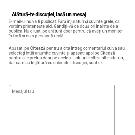
Alătură-te discuției, lasă un mesaj
E-mail-ul nu va fi publicat. Fără înjurături și cuvinte grele, că
vorbim prietenește aici. Gândiți-vă de două ori înainte de a
publica. Nu o luați pe arătură doar pentru că aveți un monitor
în față și nu o persoană reală.
Apăsați pe
Citează
pentru a cita întreg comentariul cuiva sau
selectați întâi anumite cuvinte și apăsați apoi pe Citează
pentru a le prelua doar pe acelea. Link-urile către alte site-uri,
dar care au legătură cu subiectul discuției, sunt ok.