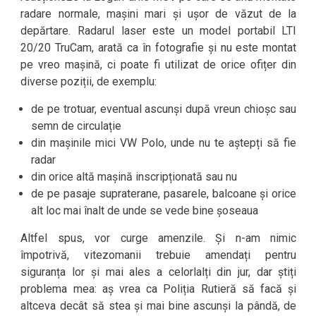
radare normale, mașini mari și ușor de văzut de la
depărtare. Radarul laser este un model portabil LTI
20/20 TruCam, arată ca în fotografie și nu este montat
pe vreo mașină, ci poate fi utilizat de orice ofițer din
diverse poziții, de exemplu:
de pe trotuar, eventual ascunși după vreun chioșc sau
semn de circulație
din mașinile mici VW Polo, unde nu te aștepți să fie
radar
din orice altă mașină inscripționată sau nu
de pe pasaje supraterane, pasarele, balcoane și orice
alt loc mai înalt de unde se vede bine șoseaua
Altfel spus, vor curge amenzile. Și n-am nimic
împotrivă, vitezomanii trebuie amendați pentru
siguranța lor și mai ales a celorlalți din jur, dar știți
problema mea: aș vrea ca Poliția Rutieră să facă și
altceva decât să stea și mai bine ascunși la pândă, de