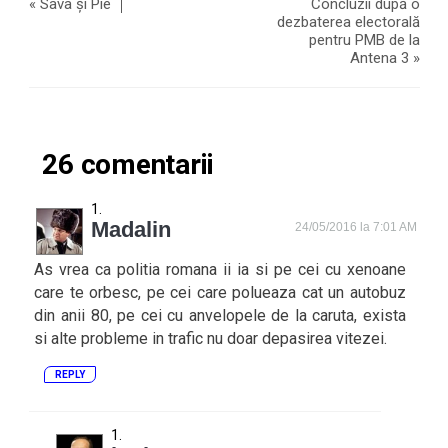
«
Sava și Pie
Concluzii după o
dezbaterea electorală
pentru PMB de la
Antena 3
»
26 comentarii
Madalin
24/05/2016 la 7:01 AM
As vrea ca politia romana ii ia si pe cei cu xenoane
care te orbesc, pe cei care polueaza cat un autobuz
din anii 80, pe cei cu anvelopele de la caruta, exista
si alte probleme in trafic nu doar depasirea vitezei.
REPLY