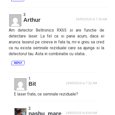
Arthur
24/05/2016 la 7:18 AM
Am detector Beltronics RX65 si are functie de
detectare laser. La fel ca si pana acum, daca ei
arunca laserul pe cineva in fata ta, mi-e greu sa cred
ca nu exista semnale reziduale care sa ajunga si la
detectorul tau. Asta in combinatie cu statia…
REPLY
Bit
24/05/2016 la 7:32 AM
E laser frate, ce semnale reziduale?
nashu_mare
24/05/2016 la 8:04 AM