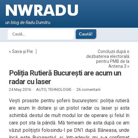
un blog de Radu Dumitru
«
Sava și Pie
Concluzii după o
dezbaterea electorală
pentru PMB de la
Antena 3
»
Poliția Rutieră București are acum un
radar cu laser
24 May 2016 ·
AUTO
,
TEHNOLOGIE
·
26 comentarii
Vești proaste pentru șoferii bucureșteni: poliția rutieră
are acum în dotare și un pistol radar cu laser și asta
schimbă destul de mult modul lor de operare și felul în
care pot sta la pândă. Mă temeam de asta după ce am
văzut polițiștii folosindu-l pe DN1 după Băneasa, unde
încă este Bucureștiul, și, într-adevăr, mi s-a confirmat