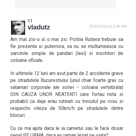
vladutz
25/05/2016 la 3:46 PM
Am mai zis-o si o mai zic: Politia Rutiera trebuie sa
fie prezenta si puternica, sa nu se multumeasca cu
sarcinile simple de pandari (lasi) si insotitori de
coloane oficale.
In ultimele 12 luni am avut parte de 2 accidente grave
pe stradutele Bucurestiului (unul chiar foarte grav cu
vatamari corporale ale sotiei – coloana vertebrala)
DIN CAUZA UNOR NEATENTI care fortau nota si
probabil ca deja erau rutinati cu trecutul pe rosu si
respectiv viteza de 50km/h pe stradutele dintre
blocuri.
Cu ce ma ajuta daca le ia carnetul sau le face dosar
penal PE URMA, daca eu raman lezat pe viata?