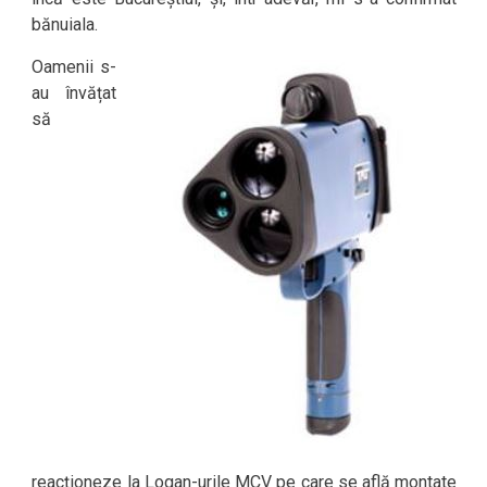
bănuiala.
Oamenii s-
au învățat
să
reacționeze la Logan-urile MCV pe care se află montate