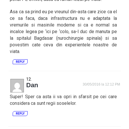
Asa ca sa prind eu pe vreunul din-asta care zice ca el
ce sa faca, daca infrastructura nu e adaptata la
vremurile si masinile moderne si ca e normal sa
incalce legea pe ‘ici pe ‘colo, sa-l duc de manuta pe
la spitalul Bagdasar (nurochirurgie spinala) si sa
povestim cate ceva din experientele noastre de
viata.
REPLY
Dan
30/05/2016 la 12:12 PM
Super! Sper ca asta ii va opri in sfarsit pe cei care
considera ca sunt regii soselelor.
REPLY