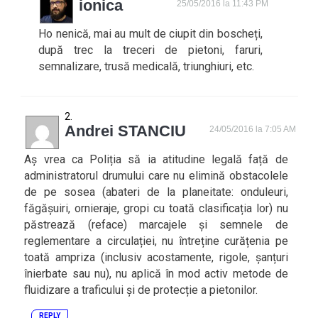
ionica
25/05/2016 la 11:43 PM
Ho nenică, mai au mult de ciupit din boscheți,
după trec la treceri de pietoni, faruri,
semnalizare, trusă medicală, triunghiuri, etc.
Andrei STANCIU
24/05/2016 la 7:05 AM
Aș vrea ca Poliția să ia atitudine legală față de
administratorul drumului care nu elimină obstacolele
de pe sosea (abateri de la planeitate: onduleuri,
făgășuiri, ornieraje, gropi cu toată clasificația lor) nu
păstrează (reface) marcajele și semnele de
reglementare a circulației, nu întreține curățenia pe
toată ampriza (inclusiv acostamente, rigole, șanțuri
înierbate sau nu), nu aplică în mod activ metode de
fluidizare a traficului și de protecție a pietonilor.
REPLY