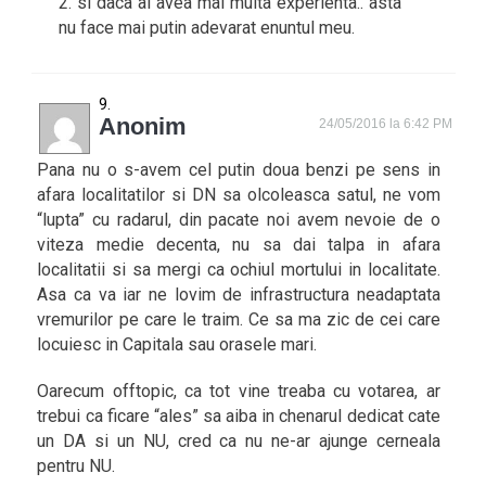
2. si daca ai avea mai multa experienta.. asta
nu face mai putin adevarat enuntul meu.
Anonim
24/05/2016 la 6:42 PM
Pana nu o s-avem cel putin doua benzi pe sens in
afara localitatilor si DN sa olcoleasca satul, ne vom
“lupta” cu radarul, din pacate noi avem nevoie de o
viteza medie decenta, nu sa dai talpa in afara
localitatii si sa mergi ca ochiul mortului in localitate.
Asa ca va iar ne lovim de infrastructura neadaptata
vremurilor pe care le traim. Ce sa ma zic de cei care
locuiesc in Capitala sau orasele mari.
Oarecum offtopic, ca tot vine treaba cu votarea, ar
trebui ca ficare “ales” sa aiba in chenarul dedicat cate
un DA si un NU, cred ca nu ne-ar ajunge cerneala
pentru NU.