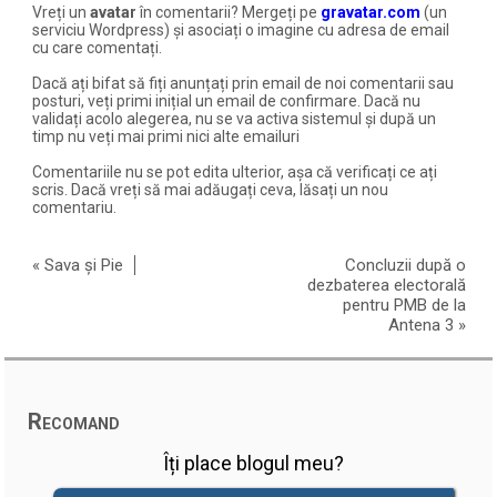
Vreți un
avatar
în comentarii? Mergeți pe
gravatar.com
(un
serviciu Wordpress) și asociați o imagine cu adresa de email
cu care comentați.
Dacă ați bifat să fiți anunțați prin email de noi comentarii sau
posturi, veți primi inițial un email de confirmare. Dacă nu
validați acolo alegerea, nu se va activa sistemul și după un
timp nu veți mai primi nici alte emailuri
Comentariile nu se pot edita ulterior, așa că verificați ce ați
scris. Dacă vreți să mai adăugați ceva, lăsați un nou
comentariu.
«
Sava și Pie
Concluzii după o
dezbaterea electorală
pentru PMB de la
Antena 3
»
Recomand
Îți place blogul meu?