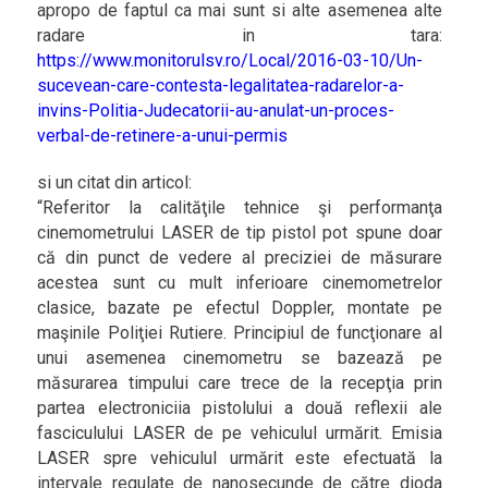
apropo de faptul ca mai sunt si alte asemenea alte
radare in tara:
https://www.monitorulsv.ro/Local/2016-03-10/Un-
sucevean-care-contesta-legalitatea-radarelor-a-
invins-Politia-Judecatorii-au-anulat-un-proces-
verbal-de-retinere-a-unui-permis
si un citat din articol:
“Referitor la calităţile tehnice şi performanţa
cinemometrului LASER de tip pistol pot spune doar
că din punct de vedere al preciziei de măsurare
acestea sunt cu mult inferioare cinemometrelor
clasice, bazate pe efectul Doppler, montate pe
maşinile Poliţiei Rutiere. Principiul de funcţionare al
unui asemenea cinemometru se bazează pe
măsurarea timpului care trece de la recepţia prin
partea electroniciia pistolului a două reflexii ale
fasciculului LASER de pe vehiculul urmărit. Emisia
LASER spre vehiculul urmărit este efectuată la
intervale regulate de nanosecunde de către dioda