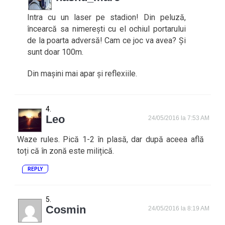
Intra cu un laser pe stadion! Din peluză,
încearcă sa nimerești cu el ochiul portarului
de la poarta adversă! Cam ce joc va avea? Și
sunt doar 100m.
Din mașini mai apar și reflexiile.
Leo
24/05/2016 la 7:53 AM
Waze rules. Pică 1-2 în plasă, dar după aceea află
toți că în zonă este milițică.
REPLY
Cosmin
24/05/2016 la 8:19 AM