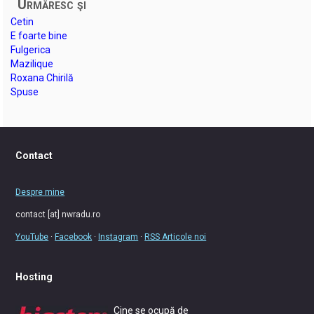
Urmăresc şi
Cetin
E foarte bine
Fulgerica
Mazilique
Roxana Chirilă
Spuse
Contact
Despre mine
contact [at] nwradu.ro
YouTube
·
Facebook
·
Instagram
·
RSS Articole noi
Hosting
Cine se ocupă de