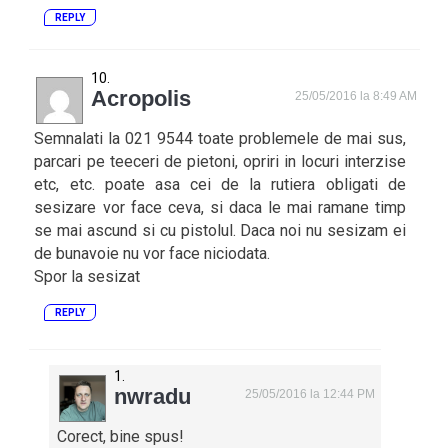
REPLY
Acropolis
25/05/2016 la 8:49 AM
Semnalati la 021 9544 toate problemele de mai sus,
parcari pe teeceri de pietoni, opriri in locuri interzise
etc, etc. poate asa cei de la rutiera obligati de
sesizare vor face ceva, si daca le mai ramane timp
se mai ascund si cu pistolul. Daca noi nu sesizam ei
de bunavoie nu vor face niciodata.
Spor la sesizat
REPLY
nwradu
25/05/2016 la 12:44 PM
Corect, bine spus!