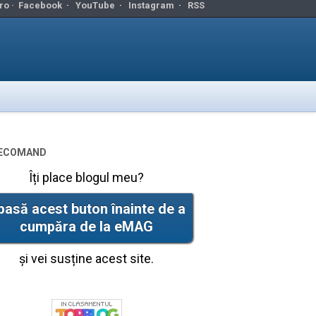
ro ·
Facebook
·
YouTube
·
Instagram
·
RSS
ecomand
Îți place blogul meu?
pasă acest buton înainte de a
cumpăra de la eMAG
și vei susține acest site.