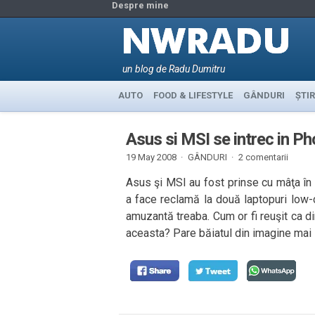
Despre mine
un blog de Radu Dumitru
AUTO
FOOD & LIFESTYLE
GÂNDURI
ȘTIR
Asus si MSI se intrec in P
19 May 2008 ·
GÂNDURI
·
2 comentarii
Asus şi MSI au fost prinse cu mâţa în
a face reclamă la două laptopuri low-c
amuzantă treaba. Cum or fi reuşit ca d
aceasta? Pare băiatul din imagine mai 