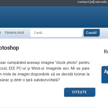
contact [at] nwradu.
I
TEHNOLOGIE
hotoshop
R
 sac cumpărând aceeaşi imagine “stock photo” pentru
ost, EEE PC-ul şi Wind-ul. Imaginile aici. Mi se pare
A
in miile de imagini disponibile să se decidă tocmai la
sărac şi dintr-o ţară subdezvoltată?
CITEȘTE