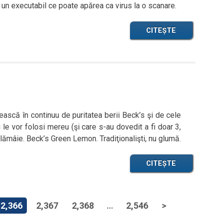
 un executabil ce poate apărea ca virus la o scanare.
CITEȘTE
ască în continuu de puritatea berii Beck’s şi de cele
 le vor folosi mereu (şi care s-au dovedit a fi doar 3,
lămâie. Beck’s Green Lemon. Tradiţionalişti, nu glumă.
CITEȘTE
2,366
2,367
2,368
…
2,546
>