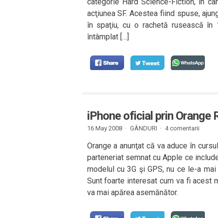
categorie Hard Science-Fiction, în care
acţiunea SF. Acestea fiind spuse, ajun
în spaţiu, cu o rachetă rusească în 1
întâmplat […]
iPhone oficial prin Orange
16 May 2008 ·
GÂNDURI
·
4 comentarii
Orange a anunţat că va aduce în cursul
parteneriat semnat cu Apple ce include ş
modelul cu 3G şi GPS, nu ce le-a mai 
Sunt foarte interesat cum va fi acest
va mai apărea asemănător.