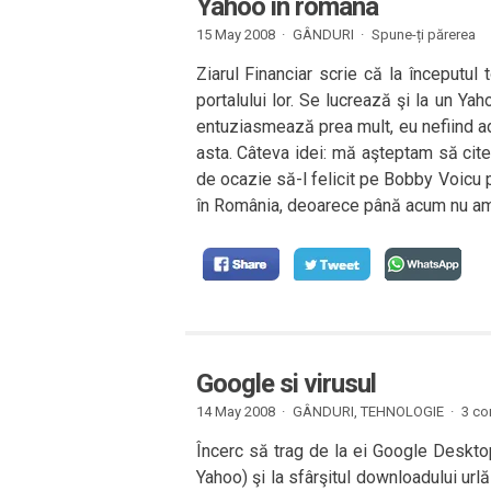
Yahoo in romana
15 May 2008 ·
GÂNDURI
·
Spune-ți părerea
Ziarul Financiar scrie că la începutu
portalului lor. Se lucrează şi la un 
entuziasmează prea mult, eu nefiind ad
asta. Câteva idei: mă aşteptam să cites
de ocazie să-l felicit pe Bobby Voicu
în România, deoarece până acum nu am 
Google si virusul
14 May 2008 ·
GÂNDURI
,
TEHNOLOGIE
·
3 co
Încerc să trag de la ei Google Deskto
Yahoo) şi la sfârşitul downloadului url