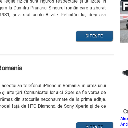
 legile fizicii sunt riguros respectate şi utilizate în
gem la Dumitru Prunariu. Singurul român care a zburat
981, şi a stat acolo 8 zile. Felicitări lui, deşi s-a
CITEȘTE
 Romania
 acestui an telefonul iPhone în România, în urma unui
i alte ţări. Comunicatul lor aici. Sper să fie vorba de
rămas din stocurile neconsumate de la prima ediţie.
 model faţă de HTC Diamond, de Sony Xperia şi de ce
Ci
Alex
And
CITEȘTE