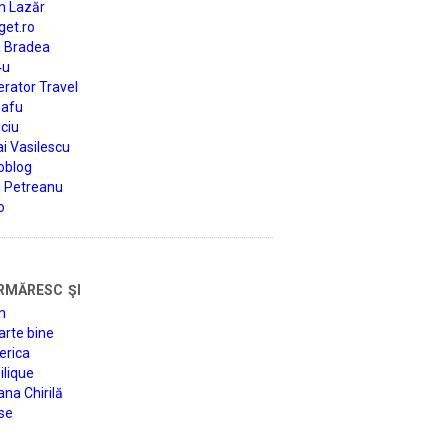
n Lazăr
get.ro
a Bradea
4u
rator Travel
afu
ciu
i Vasilescu
oblog
d Petreanu
o
rmăresc şi
n
arte bine
erica
lique
na Chirilă
se