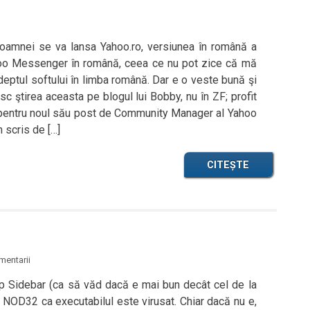
l toamnei se va lansa Yahoo.ro, versiunea în română a
Yahoo Messenger în română, ceea ce nu pot zice că mă
eptul softului în limba română. Dar e o veste bună şi
c ştirea aceasta pe blogul lui Bobby, nu în ZF; profit
 pentru noul său post de Community Manager al Yahoo
scris de […]
CITEȘTE
mentarii
p Sidebar (ca să văd dacă e mai bun decât cel de la
ă NOD32 ca executabilul este virusat. Chiar dacă nu e,