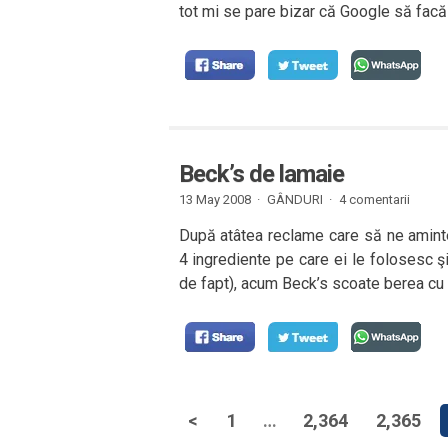
tot mi se pare bizar că Google să facă
Beck’s de lamaie
13 May 2008 ·
GÂNDURI
·
4 comentarii
După atâtea reclame care să ne aminte
4 ingrediente pe care ei le folosesc şi
de fapt), acum Beck’s scoate berea cu 
<
1
…
2,364
2,365