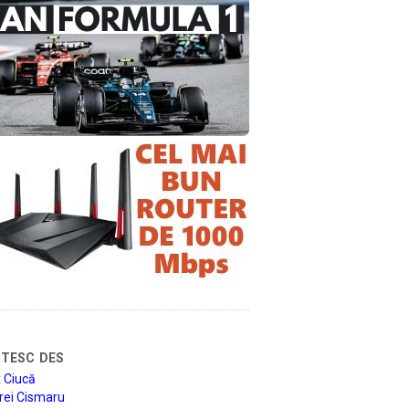
tesc des
 Ciucă
rei Cismaru