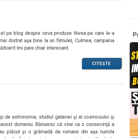
a el pe blog despre ceva produse Nivea pe care le-a
Pr
ai distrat aşa bine la un filmuleţ. Culmea, campania
rbierit îmi pare chiar interesant.
CITEȘTE
i de astronomie, studiul galaxiei şi al cosmosului şi
 acest domeniu. Bănuiesc că vine ca o consecinţă a
mi-au plăcut şi o grămadă de romane din aşa numita