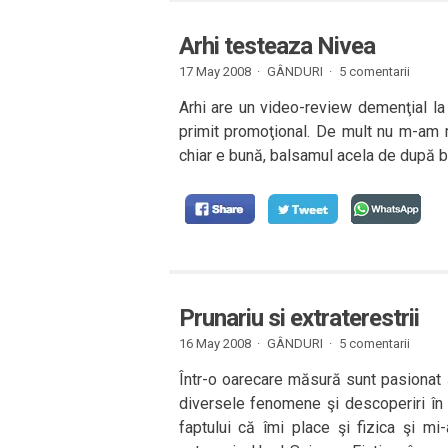
Arhi testeaza Nivea
17 May 2008 ·
GÂNDURI
·
5 comentarii
Arhi are un video-review demenţial l
primit promoţional. De mult nu m-am m
chiar e bună, balsamul acela de după bă
Prunariu si extraterestrii
16 May 2008 ·
GÂNDURI
·
5 comentarii
Într-o oarecare măsură sunt pasionat ş
diversele fenomene şi descoperiri în
faptului că îmi place şi fizica şi 