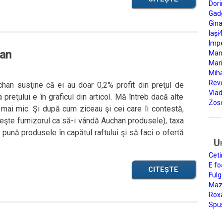
Dori
Gad
Gin
Iași
Impe
han
Man
Mari
Miha
Rev
chan susţine că ei au doar 0,2% profit din preţul de
Vla
preţului e în graficul din articol. Mă întreb dacă alte
Zos
 mai mic. Şi după cum ziceau şi cei care îi contestă,
ăteşte furnizorul ca să-i vândă Auchan produsele), taxa
 pună produsele în capătul raftului şi să faci o ofertă
U
Ceti
E fo
CITEȘTE
Fulg
Mazi
Roxa
Spu