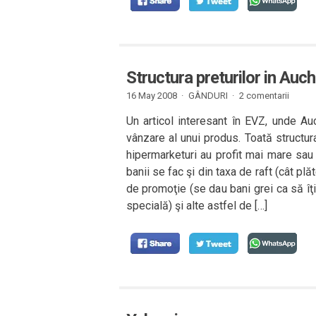
Structura preturilor in Auc
16 May 2008 ·
GÂNDURI
·
2 comentarii
Un articol interesant în EVZ, unde Au
vânzare al unui produs. Toată structura 
hipermarketuri au profit mai mare sau
banii se fac şi din taxa de raft (cât pl
de promoţie (se dau bani grei ca să îţi
specială) şi alte astfel de […]