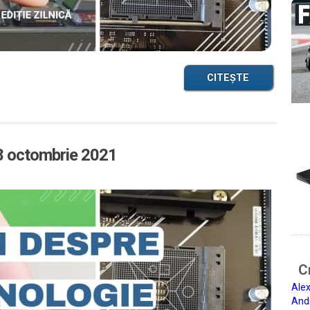
CITEȘTE
28 octombrie 2021
Ci
Alex
And