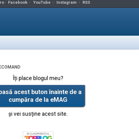
ro ·
Facebook
·
YouTube
·
Instagram
·
RSS
ecomand
Îți place blogul meu?
pasă acest buton înainte de a
cumpăra de la eMAG
și vei susține acest site.