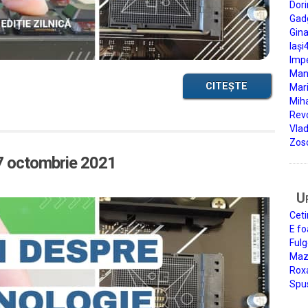
Dori
Gad
Gin
Iași
Impe
Man
CITEȘTE
Mari
Miha
Rev
Vla
Zos
27 octombrie 2021
U
Ceti
E fo
Fulg
Mazi
Roxa
Spu