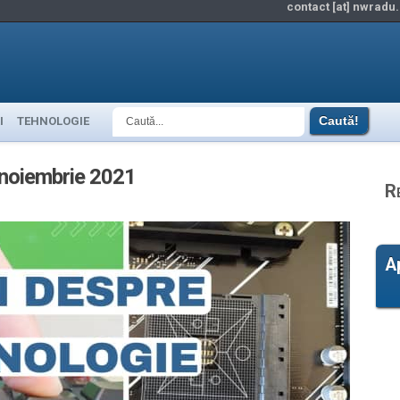
contact [at] nwradu.
I
TEHNOLOGIE
1 noiembrie 2021
R
A