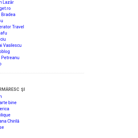
n Lazăr
get.ro
a Bradea
4u
rator Travel
afu
ciu
i Vasilescu
oblog
d Petreanu
o
rmăresc şi
n
arte bine
erica
lique
na Chirilă
se