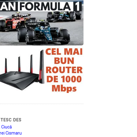
tesc des
 Ciucă
rei Cismaru