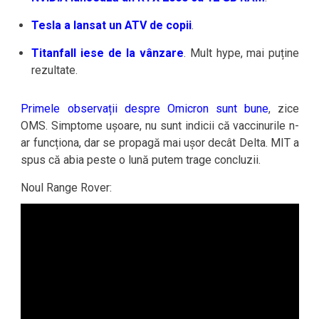
Tesla a lansat un ATV de copii
.
Titanfall iese de la vânzare
. Mult hype, mai puține
rezultate.
Primele observații despre Omicron sunt bune
, zice
OMS. Simptome ușoare, nu sunt indicii că vaccinurile n-
ar funcționa, dar se propagă mai ușor decât Delta. MIT a
spus că abia peste o lună putem trage concluzii.
Noul Range Rover: