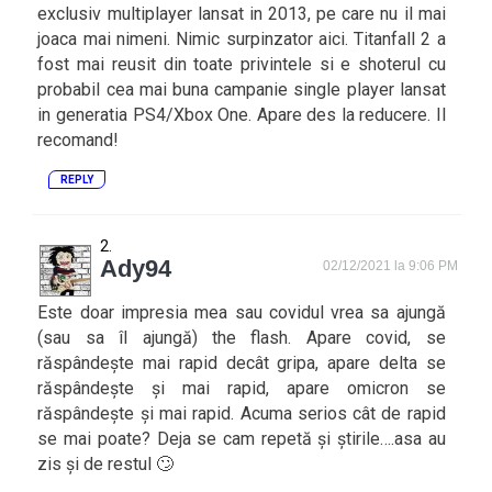
exclusiv multiplayer lansat in 2013, pe care nu il mai
joaca mai nimeni. Nimic surpinzator aici. Titanfall 2 a
fost mai reusit din toate privintele si e shoterul cu
probabil cea mai buna campanie single player lansat
in generatia PS4/Xbox One. Apare des la reducere. Il
recomand!
REPLY
Ady94
02/12/2021 la 9:06 PM
Este doar impresia mea sau covidul vrea sa ajungă
(sau sa îl ajungă) the flash. Apare covid, se
răspândește mai rapid decât gripa, apare delta se
răspândește și mai rapid, apare omicron se
răspândește și mai rapid. Acuma serios cât de rapid
se mai poate? Deja se cam repetă și știrile….asa au
zis și de restul 🙄