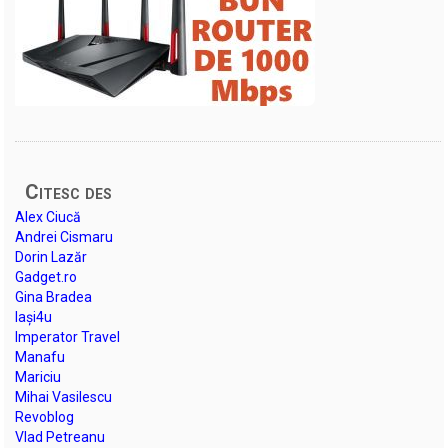
Citesc des
Alex Ciucă
Andrei Cismaru
Dorin Lazăr
Gadget.ro
Gina Bradea
Iași4u
Imperator Travel
Manafu
Mariciu
Mihai Vasilescu
Revoblog
Vlad Petreanu