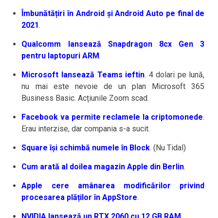
Îmbunătățiri în Android și Android Auto pe final de
2021
.
Qualcomm lansează Snapdragon 8cx Gen 3
pentru laptopuri ARM
.
Microsoft lansează Teams ieftin
. 4 dolari pe lună,
nu mai este nevoie de un plan Microsoft 365
Business Basic. Acțiunile Zoom scad.
Facebook va permite reclamele la criptomonede
.
Erau interzise, dar compania s-a sucit.
Square își schimbă numele în Block
. (Nu Tidal)
Cum arată al doilea magazin Apple din Berlin
.
Apple cere amânarea modificărilor privind
procesarea plăților în AppStore
.
NVIDIA lansează un RTX 2060 cu 12 GB RAM
.