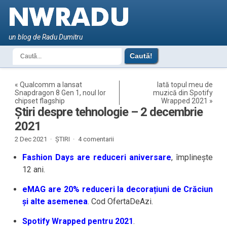
un blog de Radu Dumitru
«
Qualcomm a lansat
Iată topul meu de
Snapdragon 8 Gen 1, noul lor
muzică din Spotify
chipset flagship
Wrapped 2021
»
Știri despre tehnologie – 2 decembrie
2021
2 Dec 2021 ·
ȘTIRI
·
4 comentarii
Fashion Days are reduceri aniversare
, împlinește
12 ani.
eMAG are 20% reduceri la decorațiuni de Crăciun
și alte asemenea
. Cod OfertaDeAzi.
Spotify Wrapped pentru 2021
.