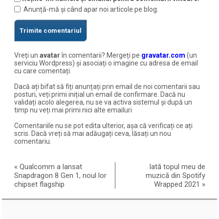
Anunță-mă și când apar noi articole pe blog.
Vreți un
avatar
în comentarii? Mergeți pe
gravatar.com
(un
serviciu Wordpress) și asociați o imagine cu adresa de email
cu care comentați.
Dacă ați bifat să fiți anunțați prin email de noi comentarii sau
posturi, veți primi inițial un email de confirmare. Dacă nu
validați acolo alegerea, nu se va activa sistemul și după un
timp nu veți mai primi nici alte emailuri
Comentariile nu se pot edita ulterior, așa că verificați ce ați
scris. Dacă vreți să mai adăugați ceva, lăsați un nou
comentariu.
«
Qualcomm a lansat
Iată topul meu de
Snapdragon 8 Gen 1, noul lor
muzică din Spotify
chipset flagship
Wrapped 2021
»