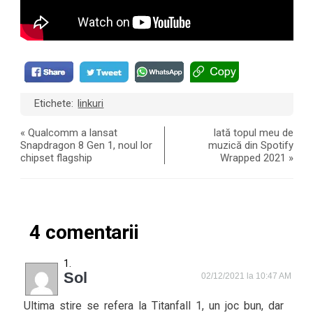
Etichete:
linkuri
«
Qualcomm a lansat
Iată topul meu de
Snapdragon 8 Gen 1, noul lor
muzică din Spotify
chipset flagship
Wrapped 2021
»
4 comentarii
Sol
02/12/2021 la 10:47 AM
Ultima stire se refera la Titanfall 1, un joc bun, dar