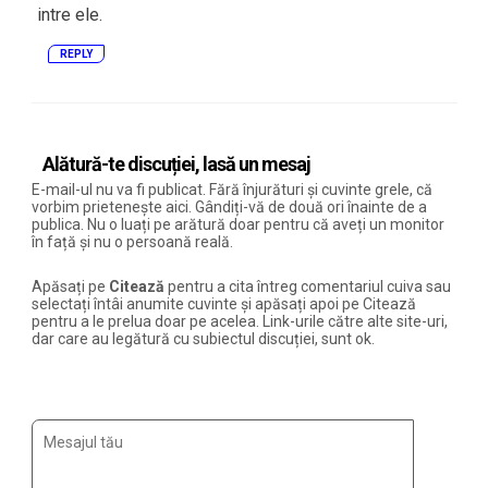
intre ele.
REPLY
Alătură-te discuției, lasă un mesaj
E-mail-ul nu va fi publicat. Fără înjurături și cuvinte grele, că
vorbim prietenește aici. Gândiți-vă de două ori înainte de a
publica. Nu o luați pe arătură doar pentru că aveți un monitor
în față și nu o persoană reală.
Apăsați pe
Citează
pentru a cita întreg comentariul cuiva sau
selectați întâi anumite cuvinte și apăsați apoi pe Citează
pentru a le prelua doar pe acelea. Link-urile către alte site-uri,
dar care au legătură cu subiectul discuției, sunt ok.