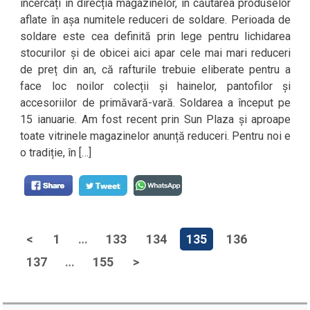
încercați în direcția magazinelor, în căutarea produselor
aflate în așa numitele reduceri de soldare. Perioada de
soldare este cea definită prin lege pentru lichidarea
stocurilor și de obicei aici apar cele mai mari reduceri
de preț din an, că rafturile trebuie eliberate pentru a
face loc noilor colecții și hainelor, pantofilor și
accesoriilor de primăvară-vară. Soldarea a început pe
15 ianuarie. Am fost recent prin Sun Plaza și aproape
toate vitrinele magazinelor anunță reduceri. Pentru noi e
o tradiție, în […]
<
1
…
133
134
135
136
137
…
155
>