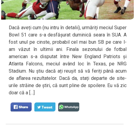
Dacă aveți cum (nu intru în detalii), urmăriți meciul Super
Bowl 51 care s-a desfășurat duminică seara în SUA. A
fost unul pe cinste, probabil cel mai bun SB pe care l-
am văzut în ultimii ani. Finala sezonului de fotbal
american s-a disputat între New England Patriots și
Atlanta Falcons, meciul având loc în Texas, pe NRG
Stadium. Nu știu dacă ați reușit să vă feriți până acum
de aflarea rezultatelor. Dacă da, stați departe de site-
urile străine de știri, că sunt pline de spoilere. Eu vă zic
doar că a […]