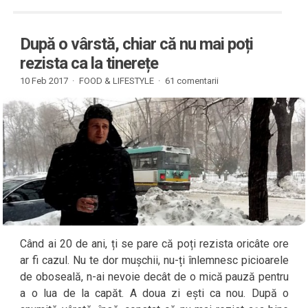
După o vârstă, chiar că nu mai poți
rezista ca la tinerețe
10 Feb 2017 ·
FOOD & LIFESTYLE
·
61 comentarii
Când ai 20 de ani, ți se pare că poți rezista oricâte ore
ar fi cazul. Nu te dor mușchii, nu-ți înlemnesc picioarele
de oboseală, n-ai nevoie decât de o mică pauză pentru
a o lua de la capăt. A doua zi ești ca nou. După o