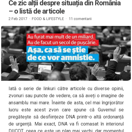
Ce zic alții despre situația din România
– o listă de articole
2 Feb 2017 ·
FOOD & LIFESTYLE
·
11 comentarii
Iată o serie de linkuri către articole cu diverse opinii,
zvonuri sau puncte de vedere, ca să aveți o imagine de
ansamblu mai mare. Înainte de asta, cel mai îngrijorător
lucru este acest zvon care spune că Guvernul se
pregătește să desființeze DNA printr-o altă ordonanță
de urgență. Mai exact, DNA va fi comasat în interiorul
DIICOT, ceea ce este un plan mai vechi, dar momentul