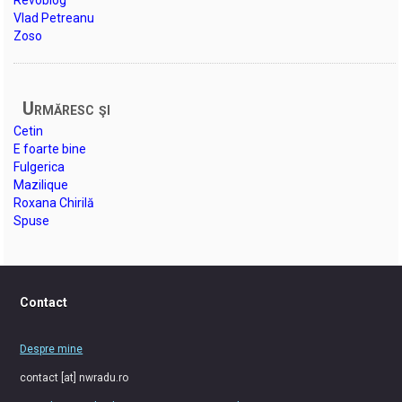
Revoblog
Vlad Petreanu
Zoso
Urmăresc şi
Cetin
E foarte bine
Fulgerica
Mazilique
Roxana Chirilă
Spuse
Contact
Despre mine
contact [at] nwradu.ro