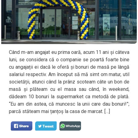
Când m-am angajat eu prima oară, acum 11 ani și câteva
luni, se considera că o companie se poartă foarte bine
cu angajații ei dacă le oferă și bonuri de masă pe lângă
salariul respectiv. Am început să mă simt om matur, util
societății, atunci când la prânz scoteam câte un bon de
masă și plăteam cu el masa sau când, în weekend,
dădeam 10 bonuri la supermarket ca metodă de plată.
“Eu am din astea, că muncesc la unii care dau bonuri!”;
parcă stăteam mai țanțoș la casa de marcat. […]