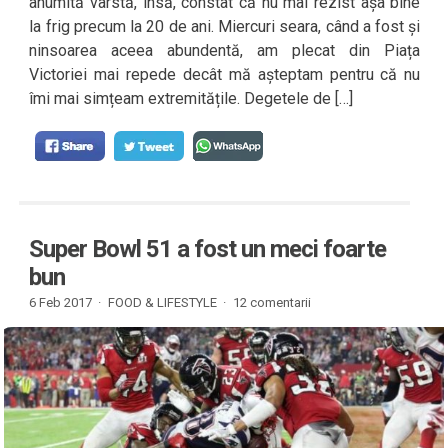
anumită vârstă, însă, constat că nu mai rezist așa bine
la frig precum la 20 de ani. Miercuri seara, când a fost și
ninsoarea aceea abundentă, am plecat din Piața
Victoriei mai repede decât mă așteptam pentru că nu
îmi mai simțeam extremitățile. Degetele de […]
Super Bowl 51 a fost un meci foarte
bun
6 Feb 2017 ·
FOOD & LIFESTYLE
·
12 comentarii