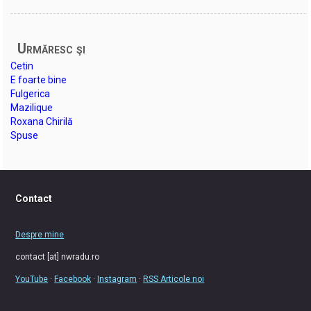
Urmăresc şi
Cetin
E foarte bine
Fulgerica
Mazilique
Roxana Chirilă
Spuse
Contact
Despre mine
contact [at] nwradu.ro
YouTube
·
Facebook
·
Instagram
·
RSS Articole noi