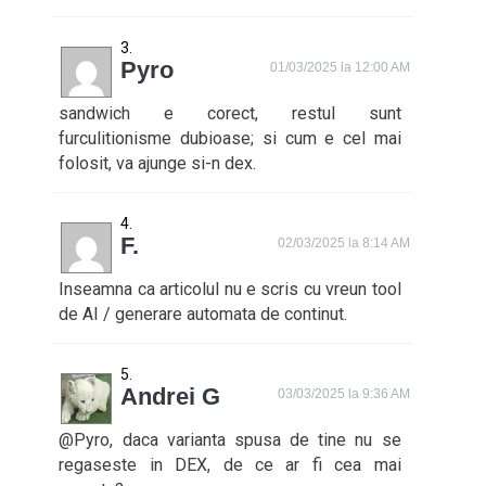
Pyro
01/03/2025 la 12:00 AM
sandwich e corect, restul sunt
furculitionisme dubioase; si cum e cel mai
folosit, va ajunge si-n dex.
F.
02/03/2025 la 8:14 AM
Inseamna ca articolul nu e scris cu vreun tool
de AI / generare automata de continut.
Andrei G
03/03/2025 la 9:36 AM
@Pyro, daca varianta spusa de tine nu se
regaseste in DEX, de ce ar fi cea mai