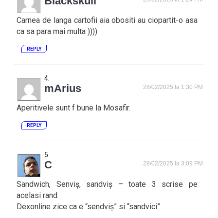
Blackskull
Carnea de langa cartofii aia obositi au ciopartit-o asa
ca sa para mai multa ))))
REPLY
mArius
28/02/2025 la 1:30 PM
Aperitivele sunt f bune la Mosafir.
REPLY
C
28/02/2025 la 3:09 PM
Sandwich, Senviș, sandviș – toate 3 scrise pe
acelasi rand.
Dexonline zice ca e “sendviș” si “sandvici”