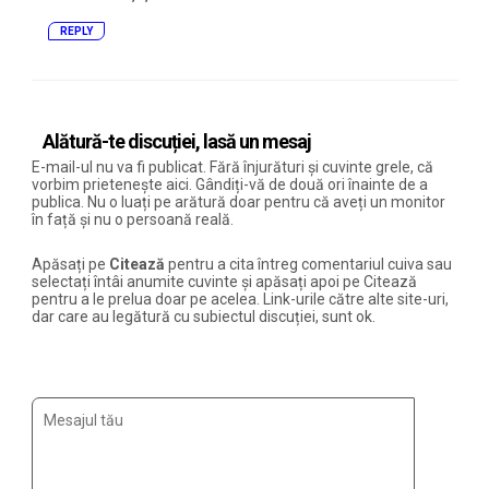
REPLY
Alătură-te discuției, lasă un mesaj
E-mail-ul nu va fi publicat. Fără înjurături și cuvinte grele, că
vorbim prietenește aici. Gândiți-vă de două ori înainte de a
publica. Nu o luați pe arătură doar pentru că aveți un monitor
în față și nu o persoană reală.
Apăsați pe
Citează
pentru a cita întreg comentariul cuiva sau
selectați întâi anumite cuvinte și apăsați apoi pe Citează
pentru a le prelua doar pe acelea. Link-urile către alte site-uri,
dar care au legătură cu subiectul discuției, sunt ok.