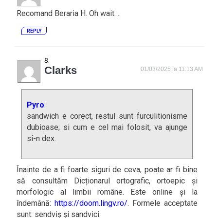
Recomand Beraria H. Oh wait….
REPLY
Clarks
01/03/2025 la 11:13 AM
Pyro
:
sandwich e corect, restul sunt furculitionisme
dubioase; si cum e cel mai folosit, va ajunge
si-n dex.
Înainte de a fi foarte siguri de ceva, poate ar fi bine
să consultăm Dicționarul ortografic, ortoepic și
morfologic al limbii române. Este online și la
îndemână:
https://doom.lingv.ro/
. Formele acceptate
sunt: sendviș și sandvici.