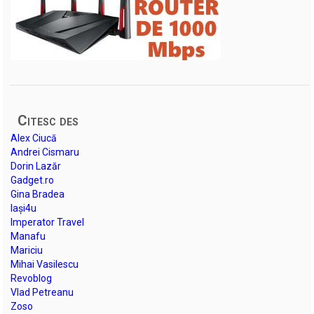
Citesc des
Alex Ciucă
Andrei Cismaru
Dorin Lazăr
Gadget.ro
Gina Bradea
Iași4u
Imperator Travel
Manafu
Mariciu
Mihai Vasilescu
Revoblog
Vlad Petreanu
Zoso