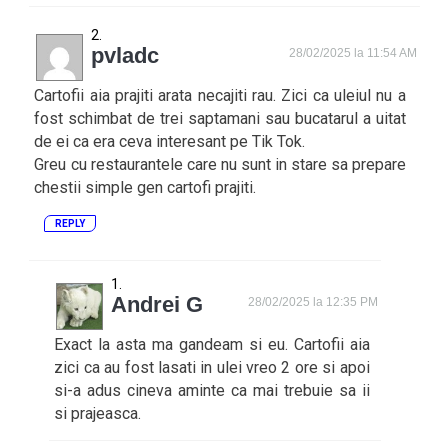
pvladc
28/02/2025 la 11:54 AM
Cartofii aia prajiti arata necajiti rau. Zici ca uleiul nu a
fost schimbat de trei saptamani sau bucatarul a uitat
de ei ca era ceva interesant pe Tik Tok.
Greu cu restaurantele care nu sunt in stare sa prepare
chestii simple gen cartofi prajiti.
REPLY
Andrei G
28/02/2025 la 12:35 PM
Exact la asta ma gandeam si eu. Cartofii aia
zici ca au fost lasati in ulei vreo 2 ore si apoi
si-a adus cineva aminte ca mai trebuie sa ii
si prajeasca.