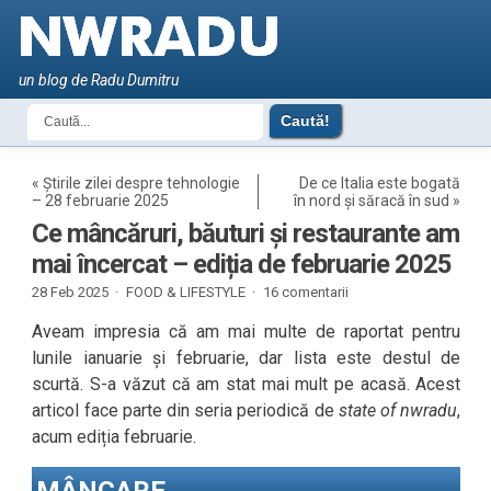
un blog de Radu Dumitru
«
Știrile zilei despre tehnologie
De ce Italia este bogată
– 28 februarie 2025
în nord și săracă în sud
»
Ce mâncăruri, băuturi și restaurante am
mai încercat – ediția de februarie 2025
28 Feb 2025 ·
FOOD & LIFESTYLE
·
16 comentarii
Aveam impresia că am mai multe de raportat pentru
lunile ianuarie și februarie, dar lista este destul de
scurtă. S-a văzut că am stat mai mult pe acasă. Acest
articol face parte din seria periodică de
state of nwradu
,
acum ediția februarie.