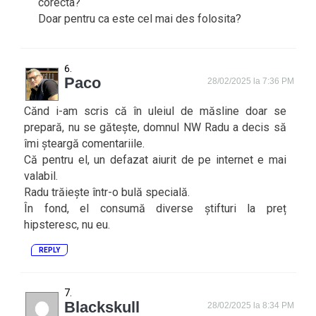
corecta?
Doar pentru ca este cel mai des folosita?
Paco
28/02/2025 la 7:36 PM
Cănd i-am scris că în uleiul de măsline doar se
prepară, nu se gătește, domnul NW Radu a decis să
îmi șteargă comentariile.
Că pentru el, un defazat aiurit de pe internet e mai
valabil.
Radu trăiește într-o bulă specială.
În fond, el consumă diverse știfturi la preț
hipsteresc, nu eu.
REPLY
Blackskull
28/02/2025 la 8:34 PM