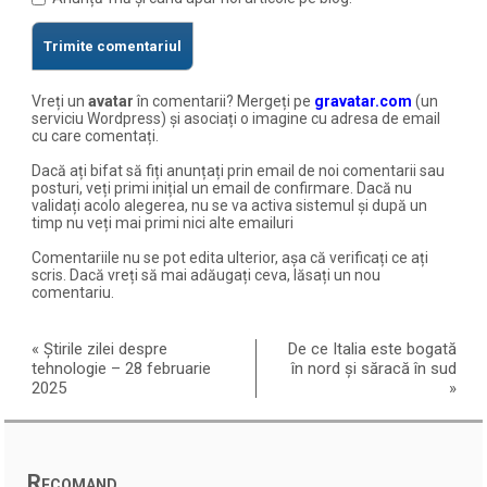
Vreți un
avatar
în comentarii? Mergeți pe
gravatar.com
(un
serviciu Wordpress) și asociați o imagine cu adresa de email
cu care comentați.
Dacă ați bifat să fiți anunțați prin email de noi comentarii sau
posturi, veți primi inițial un email de confirmare. Dacă nu
validați acolo alegerea, nu se va activa sistemul și după un
timp nu veți mai primi nici alte emailuri
Comentariile nu se pot edita ulterior, așa că verificați ce ați
scris. Dacă vreți să mai adăugați ceva, lăsați un nou
comentariu.
«
Știrile zilei despre
De ce Italia este bogată
tehnologie – 28 februarie
în nord și săracă în sud
2025
»
Recomand