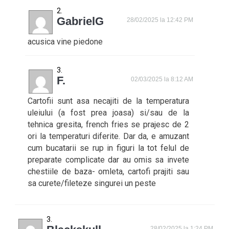
GabrielG
28/02/2025 la 12:42 PM
acusica vine piedone
F.
02/03/2025 la 8:12 AM
Cartofii sunt asa necajiti de la temperatura
uleiului (a fost prea joasa) si/sau de la
tehnica gresita, french fries se prajesc de 2
ori la temperaturi diferite. Dar da, e amuzant
cum bucatarii se rup in figuri la tot felul de
preparate complicate dar au omis sa invete
chestiile de baza- omleta, cartofi prajiti sau
sa curete/fileteze singurei un peste
28/02/2025 la 1:24 PM