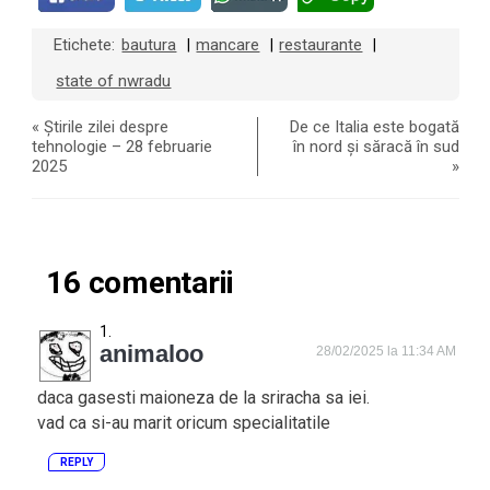
Etichete:
bautura
mancare
restaurante
|
|
|
state of nwradu
«
Știrile zilei despre
De ce Italia este bogată
tehnologie – 28 februarie
în nord și săracă în sud
2025
»
16 comentarii
animaloo
28/02/2025 la 11:34 AM
daca gasesti maioneza de la sriracha sa iei.
vad ca si-au marit oricum specialitatile
REPLY