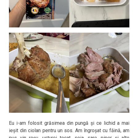
Eu i-am folosit grăsimea din pungă și ce lichid a mai
ieșit din ciolan pentru un sos. Am îngroșat cu făină, am
pus vin roșu, usturoi tocat, soia, sare, piper și alte