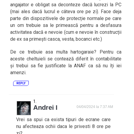
angajator e obligat sa deconteze dacă lucrezi la PC
(mai ales dacă lucrul e câteva ore pe zi). Face deja
parte din dispozitivele de protecție normale pe care
un om trebuie sa le primească pentru a desfasura
activitatea dacă e nevoie (cum e nevoie în construcții
de ex sa primești casca, vesta, bocanci etc.)
De ce trebuie asa multa hartogaraie? Pentru ca
aceste cheltuieli se contează diferit în contabilitate
și trebui sa fie justificate la ANAF ca să nu îți iei
amenzi.
REPLY
Andrei I
04/04/2024 la 7:37 AM
Vrei sa spui ca exista tipuri de ecrane care
nu afecteaza ochii daca le privesti 8 ore pe
zi?