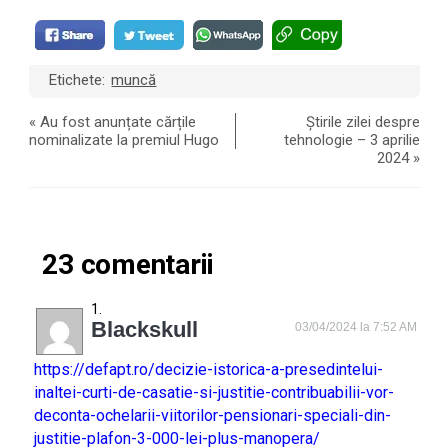
Etichete:
muncă
«
Au fost anunțate cărțile
Știrile zilei despre
nominalizate la premiul Hugo
tehnologie – 3 aprilie
2024
»
23 comentarii
Blackskull
03/04/2024 la 7:52 AM
https://defapt.ro/decizie-istorica-a-presedintelui-
inaltei-curti-de-casatie-si-justitie-contribuabilii-vor-
deconta-ochelarii-viitorilor-pensionari-speciali-din-
justitie-plafon-3-000-lei-plus-manopera/