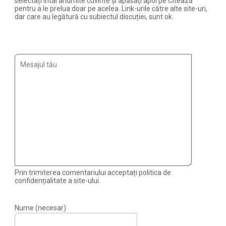
selectați întâi anumite cuvinte și apăsați apoi pe Citează
pentru a le prelua doar pe acelea. Link-urile către alte site-uri,
dar care au legătură cu subiectul discuției, sunt ok.
Prin trimiterea comentariului acceptați politica de
confidențialitate a site-ului.
Nume (necesar)