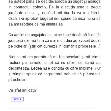
să aștept până se decide/aprobă un buget și adaugă
în contractul colectiv. De la discuția asta a trecut
jumătate de an și oricând mă duc la ea s-o întreb
dacă s-a aprobat bugetul îmi spune că încă nu și că
să am răbdare că mă anunță ea.
Cu astfel de angajatori nu ai ce face decât să îi dai în
judecată dar mă tem că mai mult dau pe avocat decât
pe ochelari (știți cât durează în România procesele….)
Nici nu mi-am permis să-mi fac ochelarii și să trimit
factura pe numele lor pt că nu știam ce sumă se
decontează. Legea nu e gândită cu cifre maxime. Pur
și simplu spune că angajatorul trebuie să plătească
pt ochelari.
Ce sfat îmi dați?
REPLY