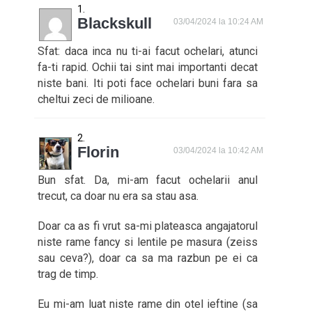
Blackskull
03/04/2024 la 10:24 AM
Sfat: daca inca nu ti-ai facut ochelari, atunci
fa-ti rapid. Ochii tai sint mai importanti decat
niste bani. Iti poti face ochelari buni fara sa
cheltui zeci de milioane.
Florin
03/04/2024 la 10:42 AM
Bun sfat. Da, mi-am facut ochelarii anul
trecut, ca doar nu era sa stau asa.
Doar ca as fi vrut sa-mi plateasca angajatorul
niste rame fancy si lentile pe masura (zeiss
sau ceva?), doar ca sa ma razbun pe ei ca
trag de timp.
Eu mi-am luat niste rame din otel ieftine (sa