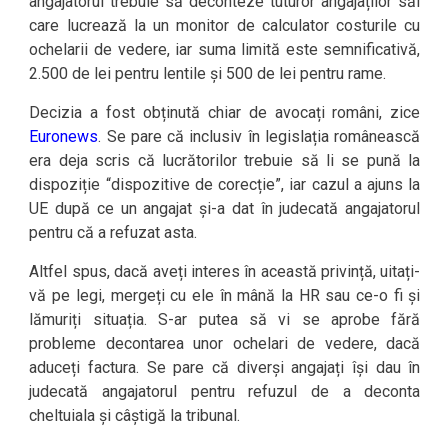
angajatorul trebuie să deconteze tuturor angajaților săi
care lucrează la un monitor de calculator costurile cu
ochelarii de vedere, iar suma limită este semnificativă,
2.500 de lei pentru lentile și 500 de lei pentru rame.
Decizia a fost obținută chiar de avocați români, zice
Euronews
. Se pare că inclusiv în legislația românească
era deja scris că lucrătorilor trebuie să li se pună la
dispoziție “dispozitive de corecție”, iar cazul a ajuns la
UE după ce un angajat și-a dat în judecată angajatorul
pentru că a refuzat asta.
Altfel spus, dacă aveți interes în această privință, uitați-
vă pe legi, mergeți cu ele în mână la HR sau ce-o fi și
lămuriți situația. S-ar putea să vi se aprobe fără
probleme decontarea unor ochelari de vedere, dacă
aduceți factura. Se pare că diverși angajați își dau în
judecată angajatorul pentru refuzul de a deconta
cheltuiala și câștigă la tribunal.