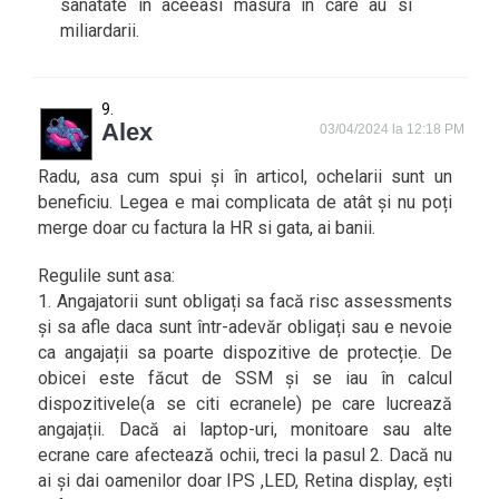
sanatate in aceeasi masura in care au si
miliardarii.
Alex
03/04/2024 la 12:18 PM
Radu, asa cum spui și în articol, ochelarii sunt un
beneficiu. Legea e mai complicata de atât și nu poți
merge doar cu factura la HR si gata, ai banii.
Regulile sunt asa:
1. Angajatorii sunt obligați sa facă risc assessments
și sa afle daca sunt într-adevăr obligați sau e nevoie
ca angajații sa poarte dispozitive de protecție. De
obicei este făcut de SSM și se iau în calcul
dispozitivele(a se citi ecranele) pe care lucrează
angajații. Dacă ai laptop-uri, monitoare sau alte
ecrane care afectează ochii, treci la pasul 2. Dacă nu
ai și dai oamenilor doar IPS ,LED, Retina display, ești