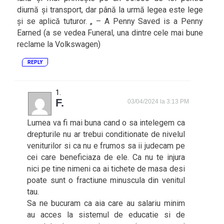
diurnă și transport, dar până la urmă legea este lege
și se aplică tuturor. „ – A Penny Saved is a Penny
Earned (a se vedea Funeral, una dintre cele mai bune
reclame la Volkswagen)
REPLY
F.
03/04/2024 la 3:13 PM
Lumea va fi mai buna cand o sa intelegem ca
drepturile nu ar trebui conditionate de nivelul
veniturilor si ca nu e frumos sa ii judecam pe
cei care beneficiaza de ele. Ca nu te injura
nici pe tine nimeni ca ai tichete de masa desi
poate sunt o fractiune minuscula din venitul
tau.
Sa ne bucuram ca aia care au salariu minim
au acces la sistemul de educatie si de