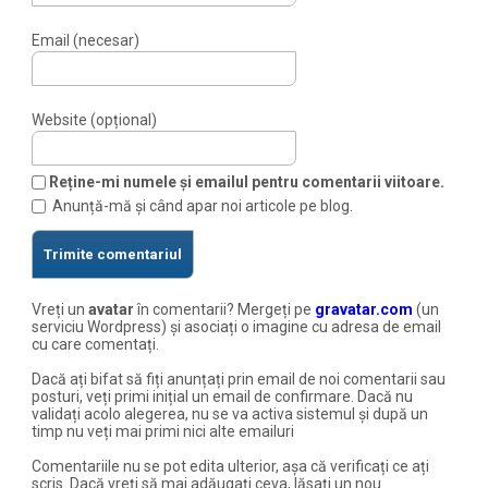
Email (necesar)
Website (opțional)
Reține-mi numele și emailul pentru comentarii viitoare.
Anunță-mă și când apar noi articole pe blog.
Vreți un
avatar
în comentarii? Mergeți pe
gravatar.com
(un
serviciu Wordpress) și asociați o imagine cu adresa de email
cu care comentați.
Dacă ați bifat să fiți anunțați prin email de noi comentarii sau
posturi, veți primi inițial un email de confirmare. Dacă nu
validați acolo alegerea, nu se va activa sistemul și după un
timp nu veți mai primi nici alte emailuri
Comentariile nu se pot edita ulterior, așa că verificați ce ați
scris. Dacă vreți să mai adăugați ceva, lăsați un nou