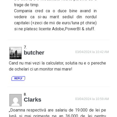
trage de timp.
Compania cred ca o duce bine avand in
vedere ca si-au marit sediul din nordul
capitalei (+zeci de mii de euro/luna pt chirie)
si ne platesc licente Adobe,PowerBI & stuff.
butcher
03/04/2024 la 10:42 AM
Cand nu mai vezi la calculator, solutia nu e o pereche
de ochelari ci un monitor mai mare!
REPLY
Clarks
03/04/2024 la 10:59 AM
„Doamna respectivă are salariu de 19.000 de lei pe
lună și mai primește pe an 36.000 de lei pentru