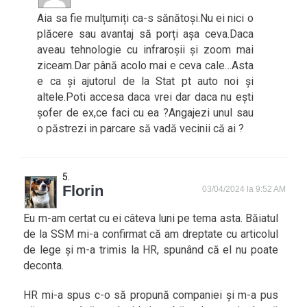
Aia sa fie mulțumiți ca-s sănătoși.Nu ei nici o
plăcere sau avantaj să porți așa ceva.Daca
aveau tehnologie cu infraroșii și zoom mai
ziceam.Dar până acolo mai e ceva cale…Asta
e ca și ajutorul de la Stat pt auto noi și
altele.Poti accesa daca vrei dar daca nu ești
șofer de ex,ce faci cu ea ?Angajezi unul sau
o păstrezi in parcare să vadă vecinii că ai ?
Florin
03/04/2024 la 9:52 AM
Eu m-am certat cu ei câteva luni pe tema asta. Băiatul
de la SSM mi-a confirmat că am dreptate cu articolul
de lege și m-a trimis la HR, spunând că el nu poate
deconta.
HR mi-a spus c-o să propună companiei și m-a pus