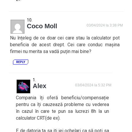
Coco Moll
03/04/2024 la 3:38 PM
Nu înțeleg de ce doar cei care stau la calculator pot
beneficia de acest drept. Cei care conduc mașina
firmei nu merita sa vadă puțin mai bine?
REPLY
Alex
03/04/2024 la 5:32 PM
Compania îți oferă beneficiu/compensație
pentru ca îți cauzează probleme cu vederea
în cazul în care te pun sa lucrezi 8h la un
calculator CRT(de ex).
E de datoria ta sa iti iei ochelari ca să poți sa