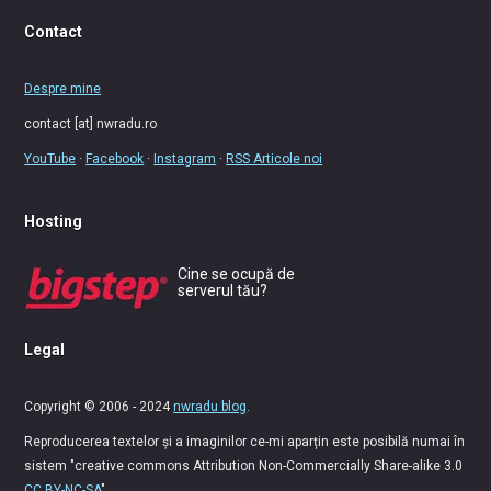
Contact
Despre mine
contact [at] nwradu.ro
YouTube
·
Facebook
·
Instagram
·
RSS Articole noi
Hosting
Cine se ocupă de
serverul tău?
Legal
Copyright © 2006 - 2024
nwradu blog
.
Reproducerea textelor și a imaginilor ce-mi aparțin este posibilă numai în
sistem "creative commons Attribution Non-Commercially Share-alike 3.0
CC BY-NC-SA
".