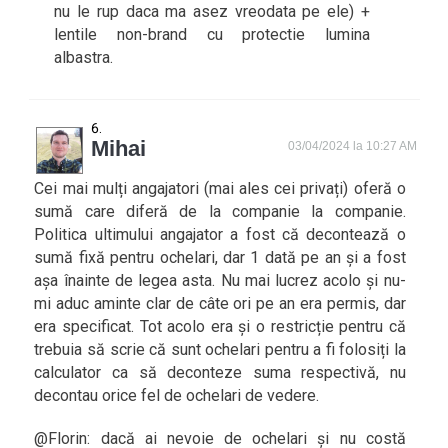
nu le rup daca ma asez vreodata pe ele) +
lentile non-brand cu protectie lumina
albastra.
Mihai
03/04/2024 la 10:27 AM
Cei mai mulți angajatori (mai ales cei privați) oferă o
sumă care diferă de la companie la companie.
Politica ultimului angajator a fost că decontează o
sumă fixă pentru ochelari, dar 1 dată pe an și a fost
așa înainte de legea asta. Nu mai lucrez acolo și nu-
mi aduc aminte clar de câte ori pe an era permis, dar
era specificat. Tot acolo era și o restricție pentru că
trebuia să scrie că sunt ochelari pentru a fi folosiți la
calculator ca să deconteze suma respectivă, nu
decontau orice fel de ochelari de vedere.
@Florin: dacă ai nevoie de ochelari și nu costă