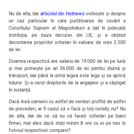
Nu de alta, dar
articolul din Hotnews
vorbește și despre
un caz particular în care purtătoarea de cuvânt a
Consiliului Suprem al Magistraturii a dat în judecată
instituția, pe baza deciziei din UE, și a obținut
decontarea propriilor ochelari în valoare de vreo 2.300
de lei.
Doamna respectivă are salariu de 19.000 de lei pe lună
și mai primește pe an 36.000 de lei pentru diurnă și
transport, dar până la urmă legea este lege și se aplică
tuturor. Și-a cerut drepturile de la angajator și a câștigat
în instanță.
Dacă însă oamenii cu astfel de venituri profită de astfel
de prevederi, ar fi cazul să o facă și toți ceilalți, nu? Nu
de alta, dar de ce să nu vă faceți ochelari pe banii
firmei, mai ales dacă stați minim 8 ore cu ei pe nas în
folosul respectivei companii?