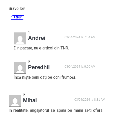
Bravo lor!
REPLY
Andrei
03/04/2024 la 7:54 AM
Din pacate, nu e articol din TNR.
Peredhil
03/04/2024 la 9:50 AM
Încă niște bani dați pe ochi frumoși.
Mihai
03/04/2024 la 8:31 AM
In realitate, angajatorul se spala pe maini si-ti ofera