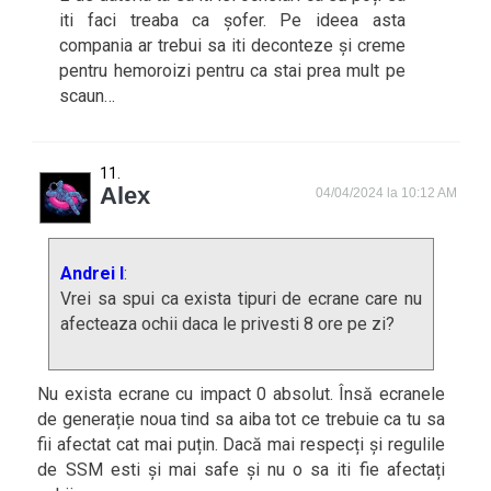
iti faci treaba ca șofer. Pe ideea asta
compania ar trebui sa iti deconteze și creme
pentru hemoroizi pentru ca stai prea mult pe
scaun…
Alex
04/04/2024 la 10:12 AM
Andrei I
:
Vrei sa spui ca exista tipuri de ecrane care nu
afecteaza ochii daca le privesti 8 ore pe zi?
Nu exista ecrane cu impact 0 absolut. Însă ecranele
de generație noua tind sa aiba tot ce trebuie ca tu sa
fii afectat cat mai puțin. Dacă mai respecți și regulile
de SSM esti și mai safe și nu o sa iti fie afectați