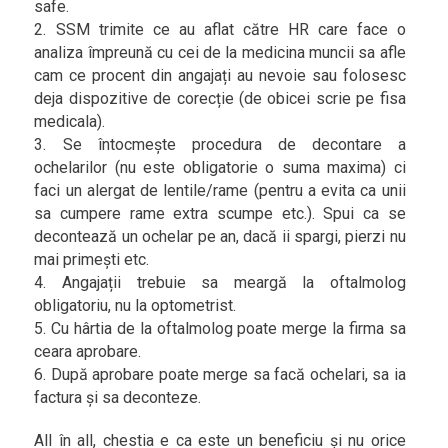
safe.
2. SSM trimite ce au aflat către HR care face o
analiza împreună cu cei de la medicina muncii sa afle
cam ce procent din angajați au nevoie sau folosesc
deja dispozitive de corecție (de obicei scrie pe fisa
medicala).
3. Se întocmește procedura de decontare a
ochelarilor (nu este obligatorie o suma maxima) ci
faci un alergat de lentile/rame (pentru a evita ca unii
sa cumpere rame extra scumpe etc.). Spui ca se
decontează un ochelar pe an, dacă ii spargi, pierzi nu
mai primești etc.
4. Angajații trebuie sa meargă la oftalmolog
obligatoriu, nu la optometrist.
5. Cu hârtia de la oftalmolog poate merge la firma sa
ceara aprobare.
6. După aprobare poate merge sa facă ochelari, sa ia
factura și sa deconteze.
All în all, chestia e ca este un beneficiu și nu orice