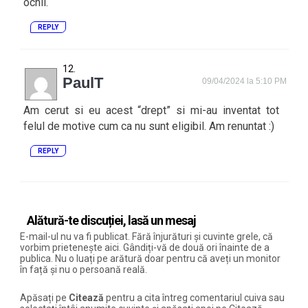
ochii.
REPLY
PaulT
09/04/2024 la 5:10 PM
Am cerut si eu acest “drept” si mi-au inventat tot
felul de motive cum ca nu sunt eligibil. Am renuntat :)
REPLY
Alătură-te discuției, lasă un mesaj
E-mail-ul nu va fi publicat. Fără înjurături și cuvinte grele, că
vorbim prietenește aici. Gândiți-vă de două ori înainte de a
publica. Nu o luați pe arătură doar pentru că aveți un monitor
în față și nu o persoană reală.
Apăsați pe
Citează
pentru a cita întreg comentariul cuiva sau