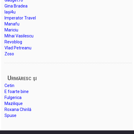
Gina Bradea
Iași4u
Imperator Travel
Manafu
Mariciu
Mihai Vasilescu
Revoblog
Vlad Petreanu
Zoso
Urmăresc şi
Cetin
E foarte bine
Fulgerica
Mazilique
Roxana Chirilă
Spuse