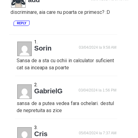
discriminare, aia care nu poarta ce primesc? :D
REPLY
Sorin
03/04/2024 la 9:58 AM
Sansa de a sta cu ochii in calculator suficient
cat sa inceapa sa poarte
GabrielG
03/04/2024 la 1:56 PM
sansa de a putea vedea fara ochelari. destul
de nepretuita as zice
Cris
05/04/2024 la 7:37 AM