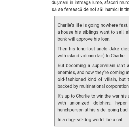
dușmani în întreaga lume, afaceri murd
să se ferească de noi săi inamici în tim
Charlie’s life is going nowhere fast.
a house his siblings want to sell, 
bank will approve his loan.
Then his long-lost uncle Jake die
with island volcano lair) to Charlie.
But becoming a supervillain isn’t 
enemies, and now they’re coming af
old-fashioned kind of villain, but 
backed by multinational corporation
It’s up to Charlie to win the war his
with unionized dolphins, hyper-
henchperson at his side, going bad i
In a dog-eat-dog world…be a cat.