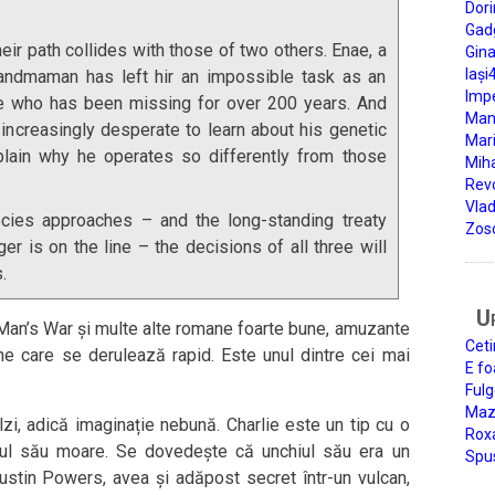
Dori
Gad
eir path collides with those of two others. Enae, a
Gin
Iași
andmaman has left hir an impossible task as an
Impe
ive who has been missing for over 200 years. And
Man
ncreasingly desperate to learn about his genetic
Mari
plain why he operates so differently from those
Miha
Rev
Vla
cies approaches – and the long-standing treaty
Zos
 is on the line – the decisions of all three will
.
U
Man’s War și multe alte romane foarte bune, amuzante
Ceti
une care se derulează rapid. Este unul dintre cei mai
E fo
Fulg
Mazi
zi, adică imaginație nebună. Charlie este un tip cu o
Roxa
iul său moare. Se dovedește că unchiul său era un
Spu
stin Powers, avea și adăpost secret într-un vulcan,