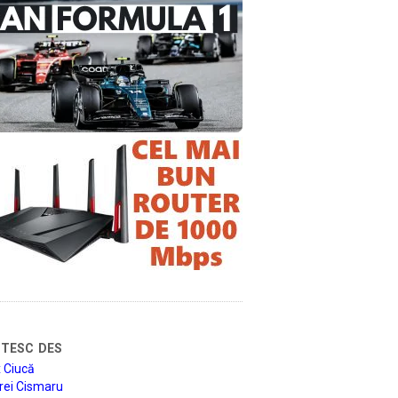
tesc des
 Ciucă
rei Cismaru