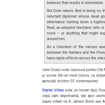
behavior that results in elimination.
But Qven rebels. And in doing so, th
reluctant diplomat whose dead gr
inheritance: hunting down a fugit
Reet, an adopted mechanic who is i
roots – or anything that might ex
around him.
As a Conclave of the various spe
between the humans and the Presger
have ripple effects across the stars
John Scalzi este cunoscut pentru Old 
și scrise într-un mod concis, cu acți
apreciați scriitori SF contemporani.
Starter Villain
este un roman tipic Scal
viață cam deprimantă, dar apoi unch
super-villain ca în James Bond sau Au