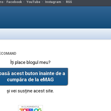
ro ·
Facebook
·
YouTube
·
Instagram
·
RSS
ecomand
Îți place blogul meu?
pasă acest buton înainte de a
cumpăra de la eMAG
și vei susține acest site.