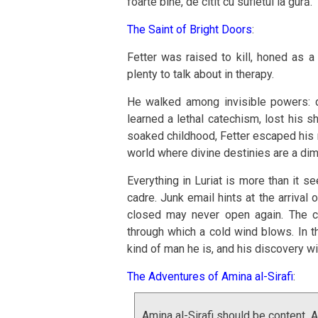
foarte bine, de citit cu sufletul la gură.
The Saint of Bright Doors
:
Fetter was raised to kill, honed as a
plenty to talk about in therapy.
He walked among invisible powers: d
learned a lethal catechism, lost his s
soaked childhood, Fetter escaped his ru
world where divine destinies are a di
Everything in Luriat is more than it s
cadre. Junk email hints at the arrival 
closed may never open again. The ci
through which a cold wind blows. In t
kind of man he is, and his discovery wil
The Adventures of Amina al-Sirafi
:
Amina al-Sirafi should be content. 