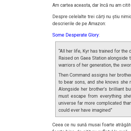
Am cartea aceasta, dar încă nu am citit
Despre celelalte trei cărți nu știu nimi
descrierile de pe Amazon:
Some Desperate Glory
:
“All her life, Kyr has trained for th
Raised on Gaea Station alongside t
warriors of her generation, the swor
Then Command assigns her brother t
to bear sons, and she knows she m
Alongside her brother’s brilliant bu
must escape from everything she’
universe far more complicated tha
could ever have imagined”
Ceea ce nu sună musai foarte atrăgăto