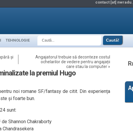
contact [at] nwradu.
I
TEHNOLOGIE
mpără și
Angajatorul trebuie să deconteze costul
ochelarilor de vedere pentru angajații
R
care stau la computer
»
minalizate la premiul Hugo
A
pentru noi romane SF/fantasy de citit. Din experiența
ste și foarte bun.
24 sunt:
i
de Shannon Chakraborty
a Chandrasekera