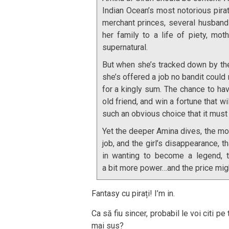
Indian Ocean’s most notorious pira
merchant princes, several husbands
her family to a life of piety, mot
supernatural.
But when she’s tracked down by th
she’s offered a job no bandit could
for a kingly sum. The chance to hav
old friend, and win a fortune that w
such an obvious choice that it must 
Yet the deeper Amina dives, the mor
job, and the girl’s disappearance, t
in wanting to become a legend, t
a
bit
more power…and the price migh
Fantasy cu pirați! I’m in.
Ca să fiu sincer, probabil le voi citi p
mai sus?