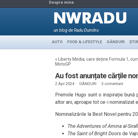
Despre mine
un blog de Radu Dumitru
AUTO
FOOD & LIFESTYLE
GÂNDURI
ȘTIR
«
Liberty Media, care deține Formula 1, cu
MotoGP
Au fost anunțate cărțile no
2 Apr 2024 ·
GÂNDURI
·
3 comentarii
Premiile Hugo sunt o inspirație bună 
altor ani, aproape tot ce-i nominalizat e
Nominalizările la Best Novel pentru 20
The Adventures of Amina al-Siraf
The Saint of Bright Doors
de Vajr