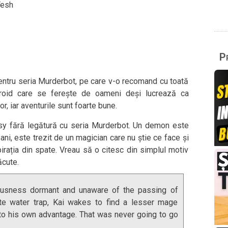
Tesh
Pr
ntru seria Murderbot, pe care v-o recomand cu toată
droid care se ferește de oameni deși lucrează ca
r, iar aventurile sunt foarte bune.
asy fără legătură cu seria Murderbot. Un demon este
ni, este trezit de un magician care nu știe ce face și
rația din spate. Vreau să o citesc din simplul motiv
ăcute.
iousness dormant and unaware of the passing of
ate water trap, Kai wakes to find a lesser mage
to his own advantage. That was never going to go