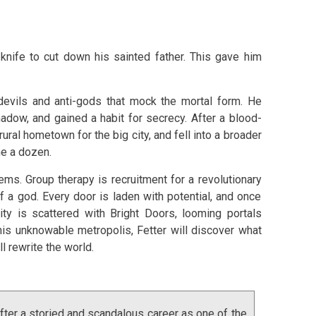
 knife to cut down his sainted father. This gave him
evils and anti-gods that mock the mortal form. He
hadow, and gained a habit for secrecy. After a blood-
ral hometown for the big city, and fell into a broader
me a dozen.
eems. Group therapy is recruitment for a revolutionary
of a god. Every door is laden with potential, and once
ty is scattered with Bright Doors, looming portals
his unknowable metropolis, Fetter will discover what
l rewrite the world.
After a storied and scandalous career as one of the