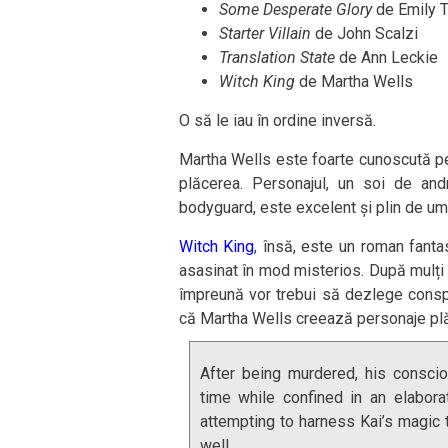
Some Desperate Glory
de Emily 
Starter Villain
de John Scalzi
Translation State
de Ann Leckie
Witch King
de Martha Wells
O să le iau în ordine inversă.
Martha Wells este foarte cunoscută pe
plăcerea. Personajul, un soi de an
bodyguard, este excelent și plin de umo
Witch King
, însă, este un roman fant
asasinat în mod misterios. După mulți a
împreună vor trebui să dezlege conspi
că Martha Wells creează personaje pl
After being murdered, his consc
time while confined in an elabor
attempting to harness Kai’s magic 
well.