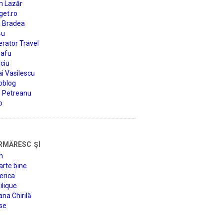
n Lazăr
get.ro
a Bradea
4u
rator Travel
afu
ciu
i Vasilescu
oblog
d Petreanu
o
rmăresc şi
n
arte bine
erica
lique
na Chirilă
se