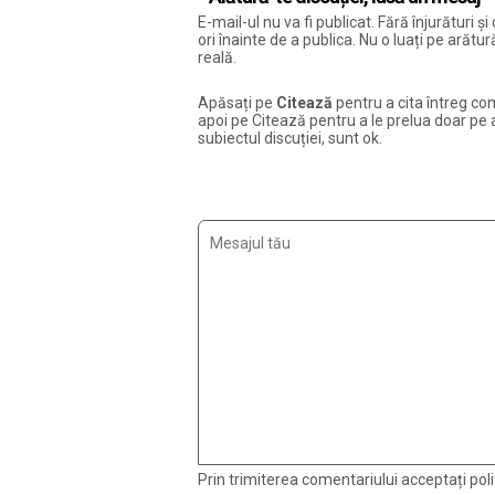
E-mail-ul nu va fi publicat. Fără înjurături 
ori înainte de a publica. Nu o luați pe arăt
reală.
Apăsați pe
Citează
pentru a cita întreg com
apoi pe Citează pentru a le prelua doar pe ac
subiectul discuției, sunt ok.
Prin trimiterea comentariului acceptați polit