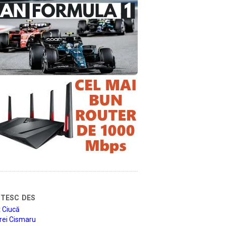
tesc des
 Ciucă
rei Cismaru