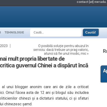
contact [at] nwradu.
I
TEHNOLOGIE
e 2023
O posibilă soluție pentru abuzul în
serviciu: dacă trebuie un prag valoric,
R
atunci să fie unul modic, mic
»
ai mult propria libertate de
critica guvernul Chinei a dispărut încă
A
l unui blogger anonim care ani de zile a criticat
tici. Omul făcea asta de 12 ani și blogul său includea
ticienilor chinezi și a dictaturii statului, ci și sfaturi
lui chinezesc șamd.