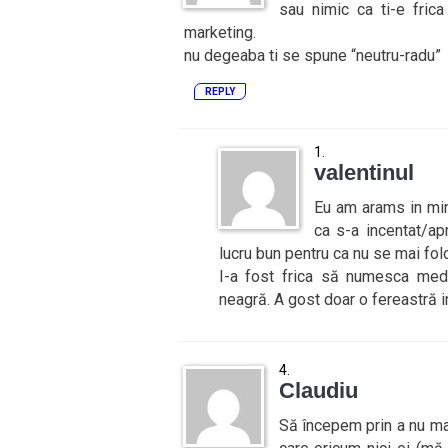
sau nimic ca ti-e fric
marketing.
nu degeaba ti se spune “neutru-radu”
REPLY
valentinul
Eu am arams in mint
ca s-a incentat/ap
lucru bun pentru ca nu se mai fo
I-a fost frica să numesca medi
neagră. A gost doar o fereastră 
Claudiu
Să începem prin a nu ma