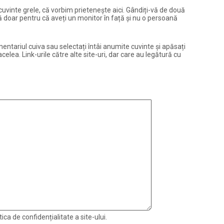
și cuvinte grele, că vorbim prietenește aici. Gândiți-vă de două
ură doar pentru că aveți un monitor în față și nu o persoană
entariul cuiva sau selectați întâi anumite cuvinte și apăsați
elea. Link-urile către alte site-uri, dar care au legătură cu
ica de confidențialitate a site-ului.