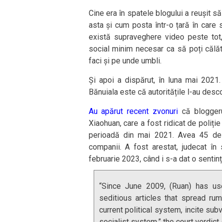
Cine era în spatele blogului a reușit s
asta și cum posta într-o țară în care s
există supraveghere video peste tot, 
social minim necesar ca să poți călăto
faci și pe unde umbli.
Și apoi a dispărut, în luna mai 2021
Bănuiala este că autoritățile l-au desc
Au apărut recent zvonuri
că bloggeru
Xiaohuan, care a fost ridicat de poliți
perioadă din mai 2021. Avea 45 de a
companii. A fost arestat, judecat în
februarie 2023, când i s-a dat o sentință
“Since June 2009, (Ruan) has us
seditious articles that spread ru
current political system, incite sub
socialist system,” the court verdict 