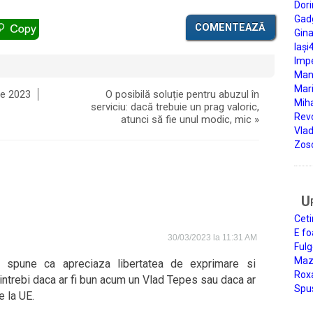
Dori
Gad
COMENTEAZĂ
Gin
Iași
Impe
Man
Mari
ie 2023
O posibilă soluție pentru abuzul în
Miha
serviciu: dacă trebuie un prag valoric,
Rev
atunci să fie unul modic, mic
»
Vla
Zos
U
Ceti
E fo
30/03/2023 la 11:31 AM
Fulg
Mazi
r spune ca apreciaza libertatea de exprimare si
Roxa
intrebi daca ar fi bun acum un Vlad Tepes sau daca ar
Spu
e la UE.