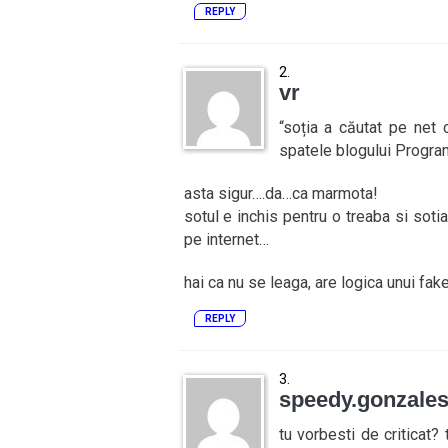
REPLY
vr
“soția a căutat pe net 
spatele blogului Progra
asta sigur….da…ca marmota!
sotul e inchis pentru o treaba si sotia
pe internet…
hai ca nu se leaga, are logica unui fake
REPLY
speedy.gonzale
tu vorbesti de criticat?