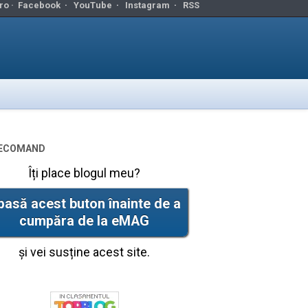
ro ·
Facebook
·
YouTube
·
Instagram
·
RSS
ecomand
Îți place blogul meu?
pasă acest buton înainte de a
cumpăra de la eMAG
și vei susține acest site.