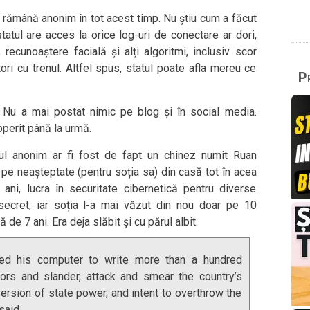
ă rămână anonim în tot acest timp. Nu știu cum a făcut
tatul are acces la orice log-uri de conectare ar dori,
recunoaștere facială și alți algoritmi, inclusiv scor
ri cu trenul. Altfel spus, statul poate afla mereu ce
Pr
. Nu a mai postat nimic pe blog și în social media.
operit până la urmă.
l anonim ar fi fost de fapt un chinez numit Ruan
e pe neașteptate (pentru soția sa) din casă tot în acea
ni, lucra în securitate cibernetică pentru diverse
 secret, iar soția l-a mai văzut din nou doar pe 10
 de 7 ani. Era deja slăbit și cu părul albit.
ed his computer to write more than a hundred
mors and slander, attack and smear the country’s
version of state power, and intent to overthrow the
said.