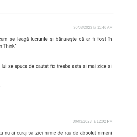
30/03/2023 la 11:46 AM
cum se leagă lucrurile și bănuiește că ar fi fost în
m Think”
 lui se apuca de cautat fix treaba asta si mai zice si
.
s
30/03/2023 la 12:02 PM
 tu nu ai curaj sa zici nimic de rau de absolut nimeni