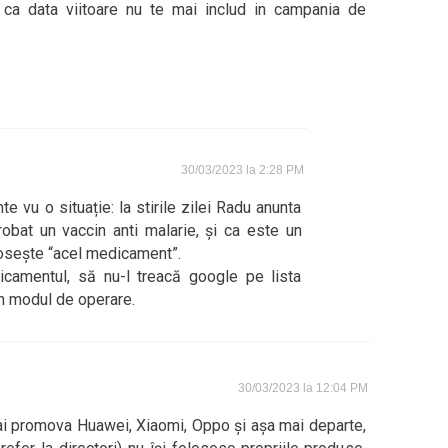
a ca data viitoare nu te mai includ in campania de
30/03/2023 la 2:28 PM
e vu o situație: la stirile zilei Radu anunta
robat un vaccin anti malarie, și ca este un
losește “acel medicament”.
camentul, să nu-l treacă google pe lista
in modul de operare.
30/03/2023 la 12:04 PM
i promova Huawei, Xiaomi, Oppo și așa mai departe,