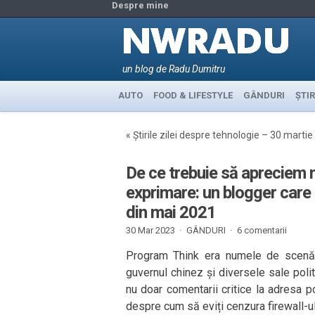
Despre mine
un blog de Radu Dumitru
AUTO
FOOD & LIFESTYLE
GÂNDURI
ȘTIR
«
Știrile zilei despre tehnologie – 30 marti
De ce trebuie să apreciem m
exprimare: un blogger care 
din mai 2021
30 Mar 2023 ·
GÂNDURI
·
6 comentarii
Program Think era numele de scenă a
guvernul chinez și diversele sale poli
nu doar comentarii critice la adresa poli
despre cum să eviți cenzura firewall-u