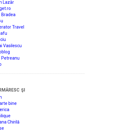
n Lazăr
get.ro
a Bradea
4u
rator Travel
afu
ciu
i Vasilescu
oblog
d Petreanu
o
rmăresc şi
n
arte bine
erica
lique
na Chirilă
se