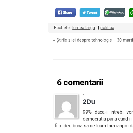
Etichete:
lumea larga
politica
|
«
Știrile zilei despre tehnologie – 30 mart
6 comentarii
2Du
99% daca-i intrebi vo
democratia pana cand ii 
fi o idee buna sa ne luam tara ianpoi d