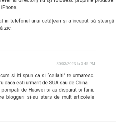
refer la directori) nu își folosesc propriile produse.
n iPhone.
at în telefonul unui cetățean și a început să șteargă
ă zic.
30/03/2023 la 3:45 PM
acum si iti spun ca si “ceilalti” te urmaresc.
ru daca esti urmarit de SUA sau de China.
 pompati de Huawei si au disparut si fanii.
e bloggeri si-au sters de mult articolele