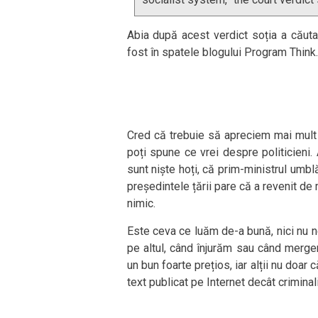
Abia după acest verdict soția a căuta
fost în spatele blogului Program Think.
Cred că trebuie să apreciem mai mult 
poți spune ce vrei despre politicieni.
sunt niște hoți, că prim-ministrul umbl
președintele țării pare că a revenit de 
nimic.
Este ceva ce luăm de-a bună, nici nu n
pe altul, când înjurăm sau când mergem
un bun foarte prețios, iar alții nu doar
text publicat pe Internet decât criminali