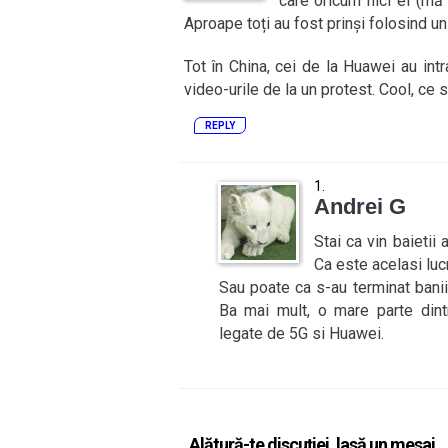
care oricum nici ei (mă 
Aproape toți au fost prinși folosind u
Tot în China, cei de la Huawei au intr
video-urile de la un protest. Cool, ce s
REPLY
Andrei G
Stai ca vin baietii 
Ca este acelasi luc
Sau poate ca s-au terminat banii
Ba mai mult, o mare parte dintr
legate de 5G si Huawei.
Alătură-te discuției, lasă un mesaj