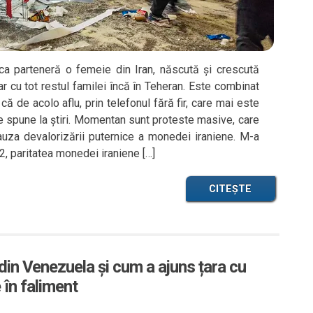
ca parteneră o femeie din Iran, născută și crescută
ar cu tot restul familei încă în Teheran. Este combinat
 că de acolo aflu, prin telefonul fără fir, care mai este
 se spune la știri. Momentan sunt proteste masive, care
uza devalorizării puternice a monedei iraniene. M-a
2, paritatea monedei iraniene […]
CITEȘTE
e din Venezuela și cum a ajuns țara cu
 în faliment