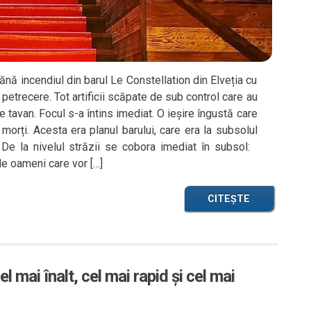
ănă incendiul din barul Le Constellation din Elveția cu
 petrecere. Tot artificii scăpate de sub control care au
 tavan. Focul s-a întins imediat. O ieșire îngustă care
morți. Acesta era planul barului, care era la subsolul
. De la nivelul străzii se cobora imediat în subsol:
de oameni care vor […]
CITEȘTE
l mai înalt, cel mai rapid și cel mai