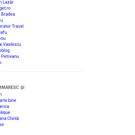
n Lazăr
get.ro
a Bradea
4u
rator Travel
afu
ciu
i Vasilescu
oblog
d Petreanu
o
rmăresc şi
n
arte bine
erica
lique
na Chirilă
se