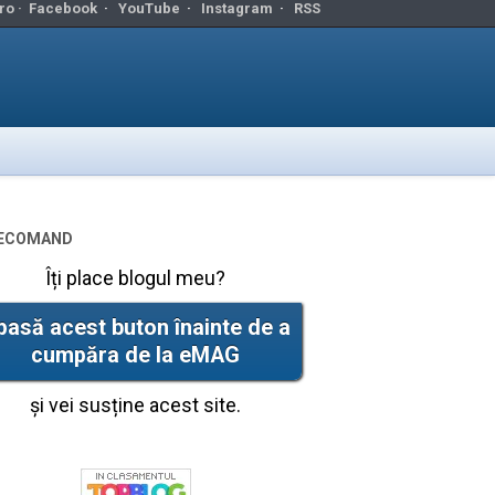
ro ·
Facebook
·
YouTube
·
Instagram
·
RSS
ecomand
Îți place blogul meu?
pasă acest buton înainte de a
cumpăra de la eMAG
și vei susține acest site.