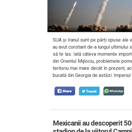
SUA și Iranul sunt pe părți opuse ale 
au avut constant de-a lungul ultimului 
să te las. Iată câteva momente importan
din Orientul Mijlociu, problemele porne
teritoriu mai mare decât în prezent, a
bucată din Georgia de astăzi. Imperiul 
Mexicanii au descoperit 500
stadion de la viitorul Camp