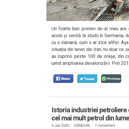
Un foarte bun prieten de-al meu are 
acolo și venită la studii în Germania, d
cu o iraniană, cum s-ar zice altfel. Așa
situația din teren din Iran, nu doar ce
au cuprins peste 100 de orașe, din ca
uimit amploarea devalorizării. Prin 201
Istoria industriei petrolier
cel mai mult petrol din lume
6 Jan 2026 ·
GÂNDURI
·
7 comentarii