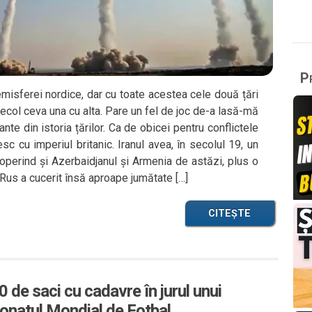
Pr
emisferei nordice, dar cu toate acestea cele două țări
secol ceva una cu alta. Pare un fel de joc de-a lasă-mă
te din istoria țărilor. Ca de obicei pentru conflictele
sc cu imperiul britanic. Iranul avea, în secolul 19, un
coperind și Azerbaidjanul și Armenia de astăzi, plus o
Rus a cucerit însă aproape jumătate […]
CITEȘTE
 de saci cu cadavre în jurul unui
ionatul Mondial de Fotbal