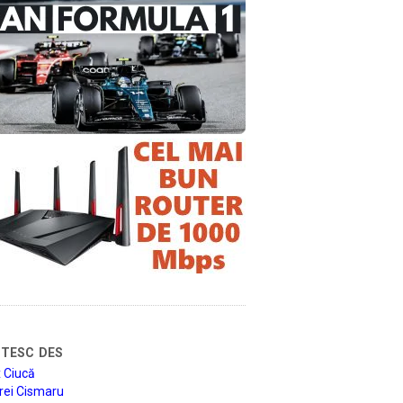
tesc des
 Ciucă
rei Cismaru