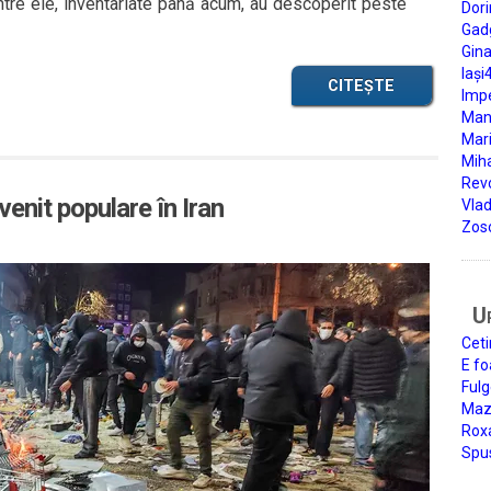
ntre ele, inventariate până acum, au descoperit peste
Dori
Gad
Gin
Iași
CITEȘTE
Impe
Man
Mari
Miha
Rev
nit populare în Iran
Vla
Zos
U
Ceti
E fo
Fulg
Mazi
Roxa
Spu