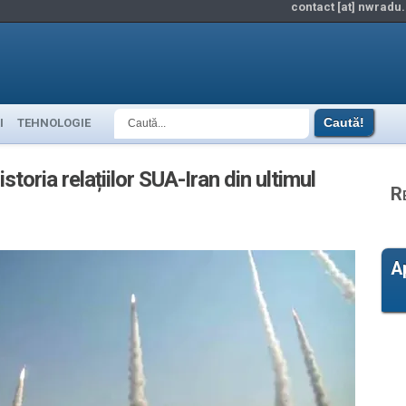
contact [at] nwradu.
I
TEHNOLOGIE
toria relațiilor SUA-Iran din ultimul
R
A