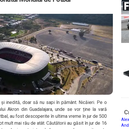
și inedită, doar să nu sapi în pământ. Nicăieri. Pe o
ului Akron din Guadalajara, unde se vor ține la vară
Ci
bal, au fost descoperite în ultima vreme în jur de 500
Alex
 mult mai rău de atât. Căutătorii au găsit în jur de 16
And