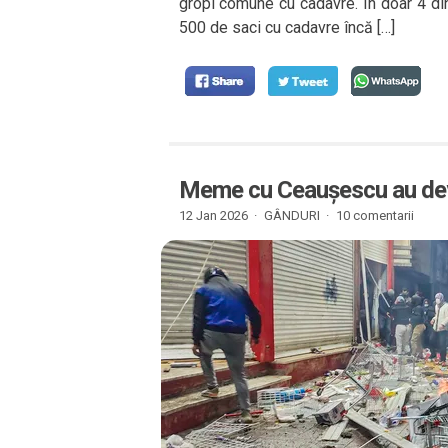
gropi comune cu cadavre. În doar 4 di
500 de saci cu cadavre încă […]
Meme cu Ceaușescu au deve
12 Jan 2026 ·
GÂNDURI
·
10 comentarii