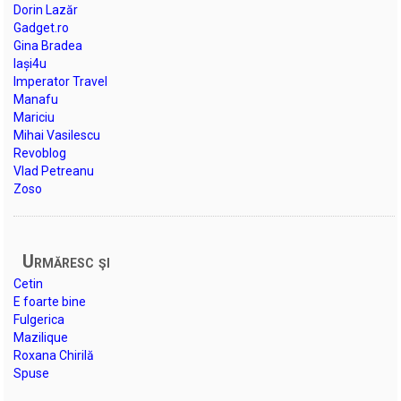
Dorin Lazăr
Gadget.ro
Gina Bradea
Iași4u
Imperator Travel
Manafu
Mariciu
Mihai Vasilescu
Revoblog
Vlad Petreanu
Zoso
Urmăresc şi
Cetin
E foarte bine
Fulgerica
Mazilique
Roxana Chirilă
Spuse