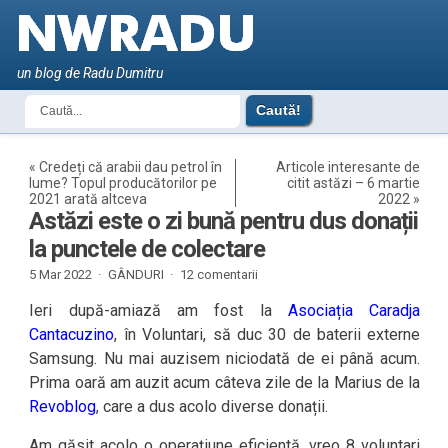
un blog de Radu Dumitru
«
Credeți că arabii dau petrol în
Articole interesante de
lume? Topul producătorilor pe
citit astăzi – 6 martie
2021 arată altceva
2022
»
Astăzi este o zi bună pentru dus donații
la punctele de colectare
5 Mar 2022 ·
GÂNDURI
·
12 comentarii
Ieri după-amiază am fost la
Asociația Caradja
Cantacuzino
, în Voluntari, să duc 30 de baterii externe
Samsung. Nu mai auzisem niciodată de ei până acum.
Prima oară am auzit acum câteva zile de la Marius de la
Revoblog
, care a dus acolo diverse donații.
Am găsit acolo o operațiune eficientă, vreo 8 voluntari