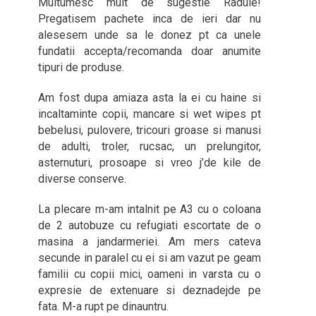
Multumesc mult de sugestie Radule!
Pregatisem pachete inca de ieri dar nu
alesesem unde sa le donez pt ca unele
fundatii accepta/recomanda doar anumite
tipuri de produse.
Am fost dupa amiaza asta la ei cu haine si
incaltaminte copii, mancare si wet wipes pt
bebelusi, pulovere, tricouri groase si manusi
de adulti, troler, rucsac, un prelungitor,
asternuturi, prosoape si vreo j’de kile de
diverse conserve.
La plecare m-am intalnit pe A3 cu o coloana
de 2 autobuze cu refugiati escortate de o
masina a jandarmeriei. Am mers cateva
secunde in paralel cu ei si am vazut pe geam
familii cu copii mici, oameni in varsta cu o
expresie de extenuare si deznadejde pe
fata. M-a rupt pe dinauntru.