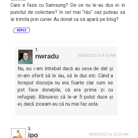
Care e faza cu Samsung? De ce nu le-au dus ei in
punctul de colectare? In cel mai “rău” caz puteau sa
le trimita prin curier. Au donat ca să apară pe blog?
REPLY
nwradu
06/03/2022 la 9:32 AM
Nu, eu i-am întrebat dacă au ceva de dat și
m-am oferit să le iau, să le duc etc. Când a
început discuția nu era foarte clar cum se
pot face donațiile, că era prima zi cu
refugiați. Bănuiesc că le-ar fi putut duce și
ei, dacă ziceam eu că nu mai fac asta.
ipo
06/03/2022 la 11:25 AM