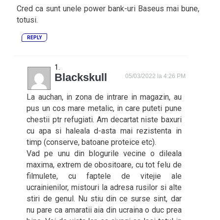
Cred ca sunt unele power bank-uri Baseus mai bune,
totusi.
REPLY
Blackskull
05/03/2022 la 4:26 PM
La auchan, in zona de intrare in magazin, au
pus un cos mare metalic, in care puteti pune
chestii ptr refugiati. Am decartat niste baxuri
cu apa si haleala d-asta mai rezistenta in
timp (conserve, batoane proteice etc).
Vad pe unu din blogurile vecine o dileala
maxima, extrem de obositoare, cu tot felu de
filmulete, cu faptele de vitejie ale
ucrainienilor, mistouri la adresa rusilor si alte
stiri de genul. Nu stiu din ce surse sint, dar
nu pare ca amaratii aia din ucraina o duc prea