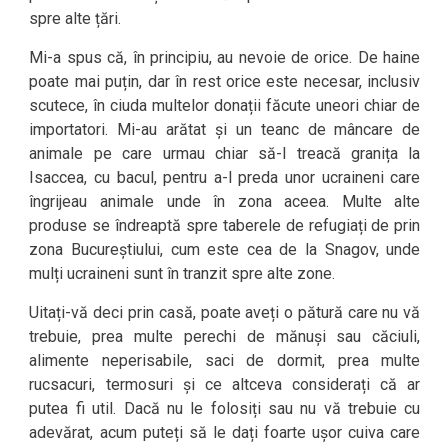
spre alte țări.
Mi-a spus că, în principiu, au nevoie de orice. De haine
poate mai puțin, dar în rest orice este necesar, inclusiv
scutece, în ciuda multelor donații făcute uneori chiar de
importatori. Mi-au arătat și un teanc de mâncare de
animale pe care urmau chiar să-l treacă granița la
Isaccea, cu bacul, pentru a-l preda unor ucraineni care
îngrijeau animale unde în zona aceea. Multe alte
produse se îndreaptă spre taberele de refugiați de prin
zona Bucureștiului, cum este cea de la Snagov, unde
mulți ucraineni sunt în tranzit spre alte zone.
Uitați-vă deci prin casă, poate aveți o pătură care nu vă
trebuie, prea multe perechi de mănuși sau căciuli,
alimente neperisabile, saci de dormit, prea multe
rucsacuri, termosuri și ce altceva considerați că ar
putea fi util. Dacă nu le folosiți sau nu vă trebuie cu
adevărat, acum puteți să le dați foarte ușor cuiva care