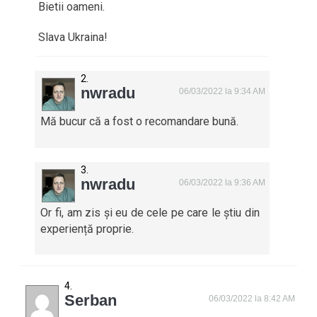
Bietii oameni.
Slava Ukraina!
nwradu
06/03/2022 la 9:34 AM
Mă bucur că a fost o recomandare bună.
nwradu
06/03/2022 la 9:36 AM
Or fi, am zis și eu de cele pe care le știu din
experiență proprie.
Serban
06/03/2022 la 8:42 AM