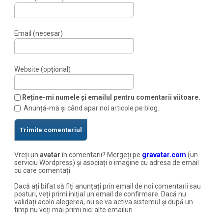
Email (necesar)
Website (opțional)
Reține-mi numele și emailul pentru comentarii viitoare.
Anunță-mă și când apar noi articole pe blog.
Vreți un
avatar
în comentarii? Mergeți pe
gravatar.com
(un
serviciu Wordpress) și asociați o imagine cu adresa de email
cu care comentați.
Dacă ați bifat să fiți anunțați prin email de noi comentarii sau
posturi, veți primi inițial un email de confirmare. Dacă nu
validați acolo alegerea, nu se va activa sistemul și după un
timp nu veți mai primi nici alte emailuri