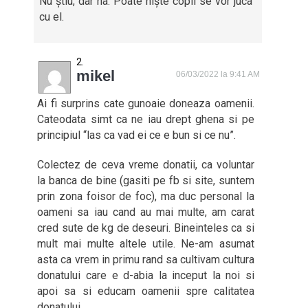
Nu știu, dar na. Poate niște copii se vor juca
cu el.
mikel
06/03/2022 la 9:41 AM
Ai fi surprins cate gunoaie doneaza oamenii.
Cateodata simt ca ne iau drept ghena si pe
principiul “las ca vad ei ce e bun si ce nu”.
Colectez de ceva vreme donatii, ca voluntar
la banca de bine (gasiti pe fb si site, suntem
prin zona foisor de foc), ma duc personal la
oameni sa iau cand au mai multe, am carat
cred sute de kg de deseuri. Bineinteles ca si
mult mai multe altele utile. Ne-am asumat
asta ca vrem in primu rand sa cultivam cultura
donatului care e d-abia la inceput la noi si
apoi sa si educam oamenii spre calitatea
donatului.