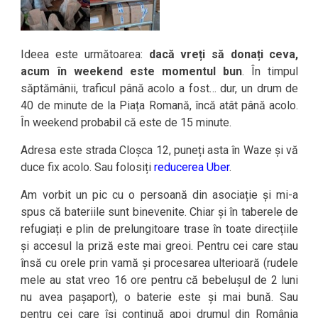
Ideea este următoarea:
dacă vreți să donați ceva,
acum în weekend este momentul bun
. În timpul
săptămânii, traficul până acolo a fost… dur, un drum de
40 de minute de la Piața Romană, încă atât până acolo.
În weekend probabil că este de 15 minute.
Adresa este strada Cloșca 12, puneți asta în Waze și vă
duce fix acolo. Sau folosiți
reducerea Uber
.
Am vorbit un pic cu o persoană din asociație și mi-a
spus că bateriile sunt binevenite. Chiar și în taberele de
refugiați e plin de prelungitoare trase în toate direcțiile
și accesul la priză este mai greoi. Pentru cei care stau
însă cu orele prin vamă și procesarea ulterioară (rudele
mele au stat vreo 16 ore pentru că bebelușul de 2 luni
nu avea pașaport), o baterie este și mai bună. Sau
pentru cei care își continuă apoi drumul din România