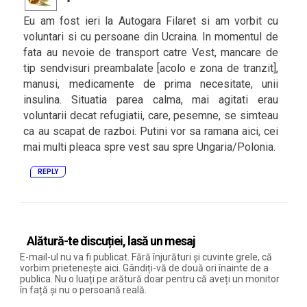
Eu am fost ieri la Autogara Filaret si am vorbit cu
voluntari si cu persoane din Ucraina. In momentul de
fata au nevoie de transport catre Vest, mancare de
tip sendvisuri preambalate [acolo e zona de tranzit],
manusi, medicamente de prima necesitate, unii
insulina. Situatia parea calma, mai agitati erau
voluntarii decat refugiatii, care, pesemne, se simteau
ca au scapat de razboi. Putini vor sa ramana aici, cei
mai multi pleaca spre vest sau spre Ungaria/Polonia.
REPLY
Alătură-te discuției, lasă un mesaj
E-mail-ul nu va fi publicat. Fără înjurături și cuvinte grele, că
vorbim prietenește aici. Gândiți-vă de două ori înainte de a
publica. Nu o luați pe arătură doar pentru că aveți un monitor
în față și nu o persoană reală.