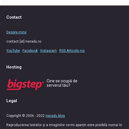
Contact
Despre mine
contact [at] nwradu.ro
YouTube
·
Facebook
·
Instagram
·
RSS Articole noi
Hosting
Cine se ocupă de
serverul tău?
Legal
Copyright © 2006 - 2022
nwradu blog
.
Reproducerea textelor și a imaginilor ce-mi aparțin este posibilă numai în