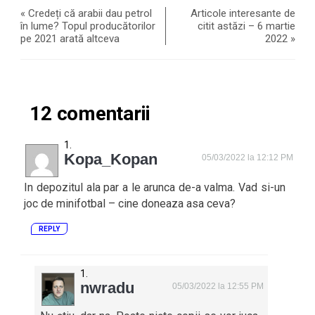
«
Credeți că arabii dau petrol
Articole interesante de
în lume? Topul producătorilor
citit astăzi – 6 martie
pe 2021 arată altceva
2022
»
12 comentarii
Kopa_Kopan
05/03/2022 la 12:12 PM
In depozitul ala par a le arunca de-a valma. Vad si-un
joc de minifotbal – cine doneaza asa ceva?
REPLY
nwradu
05/03/2022 la 12:55 PM