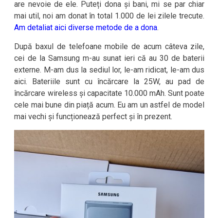
are nevoie de ele. Puteți dona și bani, mi se par chiar
mai util, noi am donat în total 1.000 de lei zilele trecute.
Am detaliat aici diverse metode de a dona
.
După baxul de telefoane mobile de acum câteva zile,
cei de la Samsung m-au sunat ieri că au 30 de baterii
externe. M-am dus la sediul lor, le-am ridicat, le-am dus
aici. Bateriile sunt cu încărcare la 25W, au pad de
încărcare wireless și capacitate 10.000 mAh. Sunt poate
cele mai bune din piață acum. Eu am un astfel de model
mai vechi și funcționează perfect și în prezent.