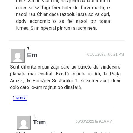
bine. Vai de viata lor, sa ajungi sa lasi totul in
urma si sa fugi fara tinta de frica mortii, e
nasol rau. Chiar daca razboiul asta se va opri,
dpdv economic o sa fie nasol ptr toata
lumea. Si in special ptr rusi si ucraineni.
Em
05/03/2022 la 8:21 PM
Sunt diferite organizații care au puncte de vindecare
plasate mai central. Există puncte în Afi, la Piața
Amzei, la Primăria Sectorului 1, și astea sunt doar
cele care le-am reținut pe dinafară.
REPLY
Tom
05/03/2022 la 9:16 PM