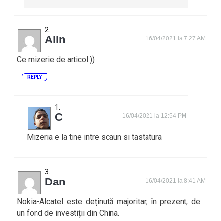
Alin
16/04/2021 la 7:27 AM
Ce mizerie de articol:))
REPLY
C
16/04/2021 la 12:54 PM
Mizeria e la tine intre scaun si tastatura
Dan
16/04/2021 la 8:41 AM
Nokia-Alcatel este deținută majoritar, în prezent, de
un fond de investiții din China.