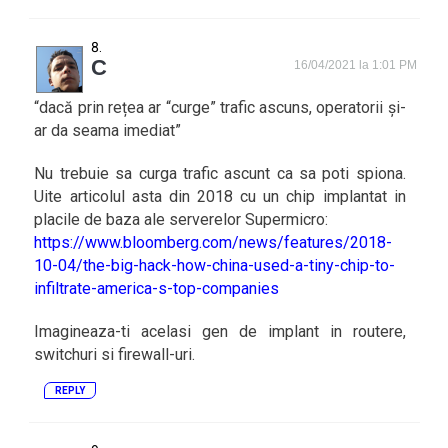
C
16/04/2021 la 1:01 PM
“dacă prin rețea ar “curge” trafic ascuns, operatorii și-
ar da seama imediat”
Nu trebuie sa curga trafic ascunt ca sa poti spiona.
Uite articolul asta din 2018 cu un chip implantat in
placile de baza ale serverelor Supermicro:
https://www.bloomberg.com/news/features/2018-
10-04/the-big-hack-how-china-used-a-tiny-chip-to-
infiltrate-america-s-top-companies
Imagineaza-ti acelasi gen de implant in routere,
switchuri si firewall-uri.
REPLY