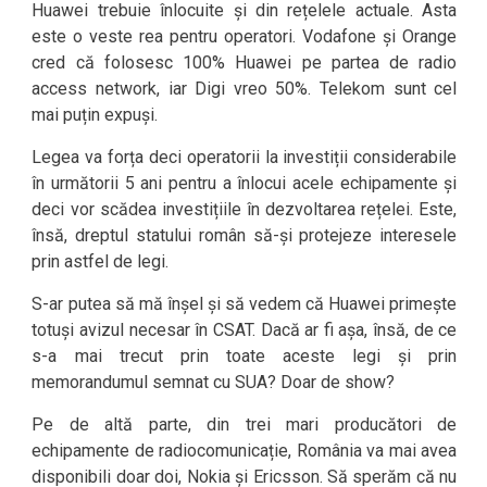
Huawei trebuie înlocuite și din rețelele actuale. Asta
este o veste rea pentru operatori. Vodafone și Orange
cred că folosesc 100% Huawei pe partea de radio
access network, iar Digi vreo 50%. Telekom sunt cel
mai puțin expuși.
Legea va forța deci operatorii la investiții considerabile
în următorii 5 ani pentru a înlocui acele echipamente și
deci vor scădea investițiile în dezvoltarea rețelei. Este,
însă, dreptul statului român să-și protejeze interesele
prin astfel de legi.
S-ar putea să mă înșel și să vedem că Huawei primește
totuși avizul necesar în CSAT. Dacă ar fi așa, însă, de ce
s-a mai trecut prin toate aceste legi și prin
memorandumul semnat cu SUA? Doar de show?
Pe de altă parte, din trei mari producători de
echipamente de radiocomunicație, România va mai avea
disponibili doar doi, Nokia și Ericsson. Să sperăm că nu