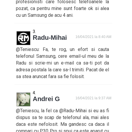
profesionisti care folosesc telefoanele la
pozat, ca pentru mine sunt foarte ok si alea
cu un Samsung de acu 4 ani.
Radu-Mihai
16/04/2021 la 8:40 AM
@Teniescu: Fa, te rog, un efort si cauta
telefonul Samsung, cere email-ul meu de la
Radu si scrie-mi un e-mail ca sa-ti pot da
adresa postala la care sa-l trimiti. Pacat de el
sa stea aruncat fara sa fie folosit.
Andrei G
16/04/2021 la 9:37 AM
@Teniescu, la fel ca @Radu-Mihai si eu as fi
dispus sa te scap de telefonul ala, mai ales
daca este nefolosit. Ma gandesc ca daca il
compari cu P30 Pro si spui ca este aparut cu