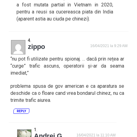
a fost mutata partial in Vietnam in 2020,
pentru a reusi sa cucereasca piata din India
(aparent astia au ciuda pe chinezi).
zippo
16/04/2021 la 9:29 AM
“nu pot fi utilizate pentru spionaj. … dacă prin rețea ar
“curge” trafic ascuns, operatorii și-ar da seama
imediat,”
problema spusa de gov american e ca aparatura se
deschide ca o floare cand vrea bondarul chinez, nu ca
trimite trafic aiurea.
REPLY
Andrei G
16/04/2021 la 11:10 AM