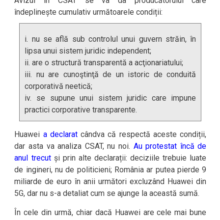
Avizul în CSAT se va da producătorului care
îndeplinește cumulativ următoarele condiții:
i. nu se află sub controlul unui guvern străin, în
lipsa unui sistem juridic independent;
ii. are o structură transparentă a acţionariatului;
iii. nu are cunoştinţă de un istoric de conduită
corporativă neetică;
iv. se supune unui sistem juridic care impune
practici corporative transparente.
Huawei
a declarat
cândva că respectă aceste condiții,
dar asta va analiza CSAT, nu noi.
Au protestat încă de
anul trecut
și prin alte declarații: deciziile trebuie luate
de ingineri, nu de politicieni; România ar putea pierde 9
miliarde de euro în anii următori excluzând Huawei din
5G, dar nu s-a detaliat cum se ajunge la această sumă.
În cele din urmă, chiar dacă Huawei are cele mai bune