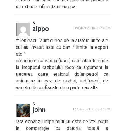
isi extinde influenta in Europa.
zippo
16/04/2021 la 11:54 AM
#Teniescu “sunt curios de la statele unite ale
cui au invatat asta cu ban / limite la export
etc ”
propunere ruseasca (ussr) cate statele unite
la inceputul razboiului rece ca argument la
trecerea catre etalonul dolar-petrol ca
asigurare in caz de razboi, indiferent de
asseturile confiscate de o parte sau alta.
john
16/04/2021 la 12:33 PM
rata dobânzii împrumutului este de 2%, puțin
în comparație cu datoria totală a