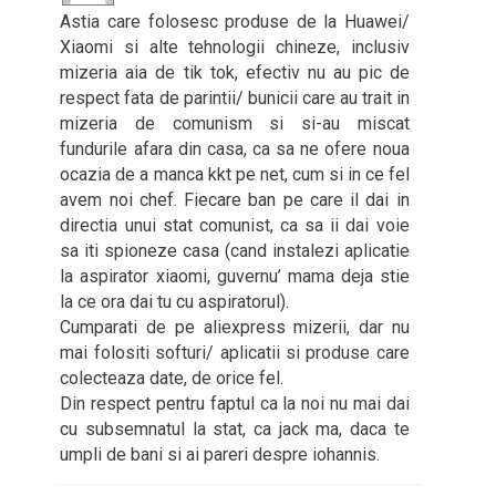
Astia care folosesc produse de la Huawei/
Xiaomi si alte tehnologii chineze, inclusiv
mizeria aia de tik tok, efectiv nu au pic de
respect fata de parintii/ bunicii care au trait in
mizeria de comunism si si-au miscat
fundurile afara din casa, ca sa ne ofere noua
ocazia de a manca kkt pe net, cum si in ce fel
avem noi chef. Fiecare ban pe care il dai in
directia unui stat comunist, ca sa ii dai voie
sa iti spioneze casa (cand instalezi aplicatie
la aspirator xiaomi, guvernu’ mama deja stie
la ce ora dai tu cu aspiratorul).
Cumparati de pe aliexpress mizerii, dar nu
mai folositi softuri/ aplicatii si produse care
colecteaza date, de orice fel.
Din respect pentru faptul ca la noi nu mai dai
cu subsemnatul la stat, ca jack ma, daca te
umpli de bani si ai pareri despre iohannis.