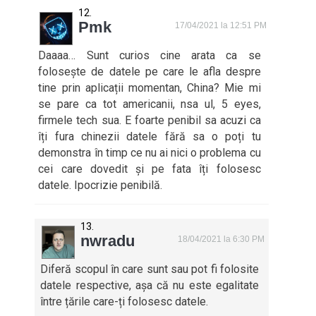
Pmk
17/04/2021 la 12:51 PM
Daaaa… Sunt curios cine arata ca se
folosește de datele pe care le afla despre
tine prin aplicații momentan, China? Mie mi
se pare ca tot americanii, nsa ul, 5 eyes,
firmele tech sua. E foarte penibil sa acuzi ca
îți fura chinezii datele fără sa o poți tu
demonstra în timp ce nu ai nici o problema cu
cei care dovedit și pe fata îți folosesc
datele. Ipocrizie penibilă.
nwradu
18/04/2021 la 6:30 PM
Diferă scopul în care sunt sau pot fi folosite
datele respective, așa că nu este egalitate
între țările care-ți folosesc datele.