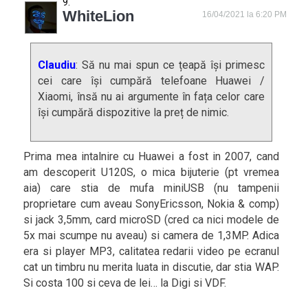
WhiteLion
16/04/2021 la 6:20 PM
Claudiu
: Să nu mai spun ce țeapă își primesc
cei care își cumpără telefoane Huawei /
Xiaomi, însă nu ai argumente în fața celor care
își cumpără dispozitive la preț de nimic.
Prima mea intalnire cu Huawei a fost in 2007, cand
am descoperit U120S, o mica bijuterie (pt vremea
aia) care stia de mufa miniUSB (nu tampenii
proprietare cum aveau SonyEricsson, Nokia & comp)
si jack 3,5mm, card microSD (cred ca nici modele de
5x mai scumpe nu aveau) si camera de 1,3MP. Adica
era si player MP3, calitatea redarii video pe ecranul
cat un timbru nu merita luata in discutie, dar stia WAP.
Si costa 100 si ceva de lei… la Digi si VDF.