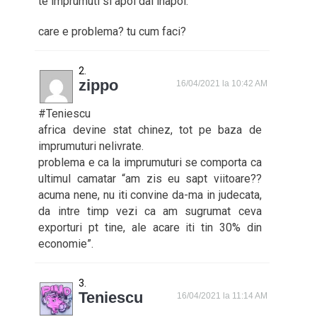
te imprumuti si apoi dai inapoi.
care e problema? tu cum faci?
zippo
16/04/2021 la 10:42 AM
#Teniescu
africa devine stat chinez, tot pe baza de
imprumuturi nelivrate.
problema e ca la imprumuturi se comporta ca
ultimul camatar “am zis eu sapt viitoare??
acuma nene, nu iti convine da-ma in judecata,
da intre timp vezi ca am sugrumat ceva
exporturi pt tine, ale acare iti tin 30% din
economie”.
Teniescu
16/04/2021 la 11:14 AM