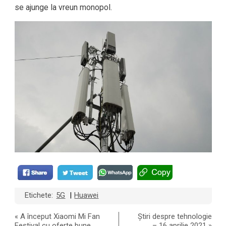
se ajunge la vreun monopol.
Etichete:
5G
Huawei
|
«
A început Xiaomi Mi Fan
Știri despre tehnologie
Festival cu oferte bune
– 16 aprilie 2021
»