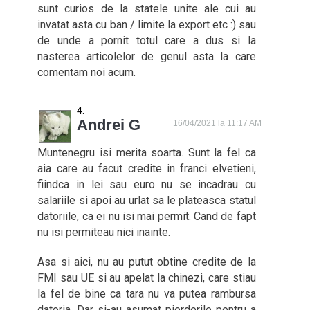
sunt curios de la statele unite ale cui au
invatat asta cu ban / limite la export etc :) sau
de unde a pornit totul care a dus si la
nasterea articolelor de genul asta la care
comentam noi acum.
Andrei G
16/04/2021 la 11:17 AM
Muntenegru isi merita soarta. Sunt la fel ca
aia care au facut credite in franci elvetieni,
fiindca in lei sau euro nu se incadrau cu
salariile si apoi au urlat sa le plateasca statul
datoriile, ca ei nu isi mai permit. Cand de fapt
nu isi permiteau nici inainte.
Asa si aici, nu au putut obtine credite de la
FMI sau UE si au apelat la chinezi, care stiau
la fel de bine ca tara nu va putea rambursa
datoria. Dar si-au asumat pierderile pentru a