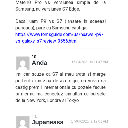
Mate10 Pro vs versiunea simpla de la
Samsung, nu versiunea S7 Edge.
Daca luam P9 vs S7 (lansate in aceeasi
perioada), pare ca Samsung castiga:
https://www.tomsguide.com/us/huawei-p9-
vs-galaxy-s7,review-3556.html
Anda
16/04/2021 la 11:47 AM
imi cer scuze ca S7 al meu arata si merge
perfect si in ziua de azi. sigur, eu vreau sa
castig premii internationale cu pozele facute
si nici nu ma conectez simultan cu bursele
de la New York, Londra si Tokyo.
Jupaneasa
17/04/2021 la 12:01 AM