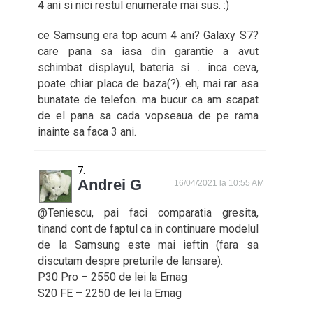
4 ani si nici restul enumerate mai sus. :)
ce Samsung era top acum 4 ani? Galaxy S7?
care pana sa iasa din garantie a avut
schimbat displayul, bateria si … inca ceva,
poate chiar placa de baza(?). eh, mai rar asa
bunatate de telefon. ma bucur ca am scapat
de el pana sa cada vopseaua de pe rama
inainte sa faca 3 ani.
Andrei G
16/04/2021 la 10:55 AM
@Teniescu, pai faci comparatia gresita,
tinand cont de faptul ca in continuare modelul
de la Samsung este mai ieftin (fara sa
discutam despre preturile de lansare).
P30 Pro – 2550 de lei la Emag
S20 FE – 2250 de lei la Emag