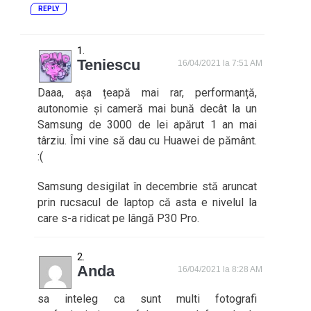
REPLY
Teniescu
16/04/2021 la 7:51 AM
Daaa, așa țeapă mai rar, performanță,
autonomie și cameră mai bună decât la un
Samsung de 3000 de lei apărut 1 an mai
târziu. Îmi vine să dau cu Huawei de pământ.
:(
Samsung desigilat în decembrie stă aruncat
prin rucsacul de laptop că asta e nivelul la
care s-a ridicat pe lângă P30 Pro.
Anda
16/04/2021 la 8:28 AM
sa inteleg ca sunt multi fotografi