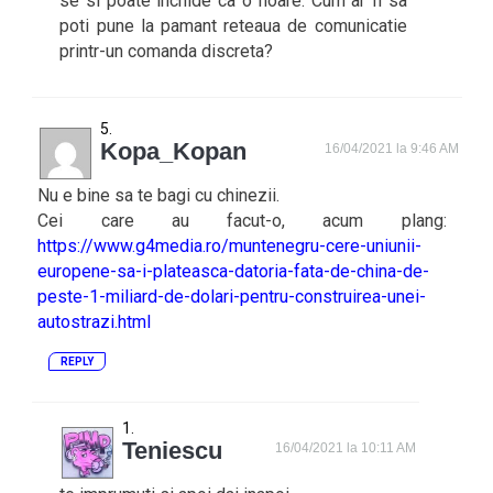
se si poate inchide ca o floare. Cum ar fi sa
poti pune la pamant reteaua de comunicatie
printr-un comanda discreta?
Kopa_Kopan
16/04/2021 la 9:46 AM
Nu e bine sa te bagi cu chinezii.
Cei care au facut-o, acum plang:
https://www.g4media.ro/muntenegru-cere-uniunii-
europene-sa-i-plateasca-datoria-fata-de-china-de-
peste-1-miliard-de-dolari-pentru-construirea-unei-
autostrazi.html
REPLY
Teniescu
16/04/2021 la 10:11 AM