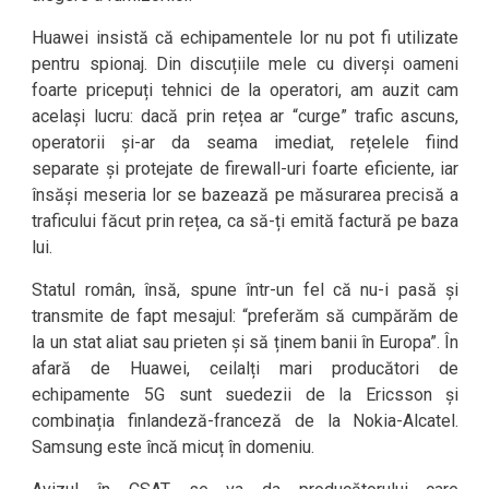
Huawei insistă că echipamentele lor nu pot fi utilizate
pentru spionaj. Din discuțiile mele cu diverși oameni
foarte pricepuți tehnici de la operatori, am auzit cam
același lucru: dacă prin rețea ar “curge” trafic ascuns,
operatorii și-ar da seama imediat, rețelele fiind
separate și protejate de firewall-uri foarte eficiente, iar
însăși meseria lor se bazează pe măsurarea precisă a
traficului făcut prin rețea, ca să-ți emită factură pe baza
lui.
Statul român, însă, spune într-un fel că nu-i pasă și
transmite de fapt mesajul: “preferăm să cumpărăm de
la un stat aliat sau prieten și să ținem banii în Europa”. În
afară de Huawei, ceilalți mari producători de
echipamente 5G sunt suedezii de la Ericsson și
combinația finlandeză-franceză de la Nokia-Alcatel.
Samsung este încă micuț în domeniu.