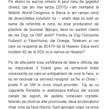
Pe atunci nu auzise nimeni in jurul meu de gigantul
chinez, dar ani mai tarziu (2015) i-am reintalnit la
Mobile World Congress in Barca si am ramas uimit
de diversitatea solutiilor lor – stiam deja ca sunt un
nume de referinta in core, nu doar producatori de
plastice de buzunar. Apropo, daca nu sunteti clienti
de net Digi, ce ONT aveti? Pentru ca Digi foloseste
Fullwell si FiberHome, dar Orange, Telekom si cei
care se respecta au 8247H de la Huawei. Daca aveti
modem 4G de la VDF, nu e cumva un Huawei?
Pe de alta parte insa, exfiltrarea de date e dificila, dar
nu imposibila. E foarte greu sa urmaresti toate
conexiunile pe care un echipament de core le face, si
nu en necesar ca serverul receptor sa fie in China –
poate fi un VM ls orice cloud provider… Da, au cu
siguranta firewalls si analizeaza traficul, dar exista
canale de suport, de update, conexiuni criptate,
tunelari pe diverse alte protocoale, daca producatorul
chiar vrea sa faca chestii. Sunt aproape sigur ca orice