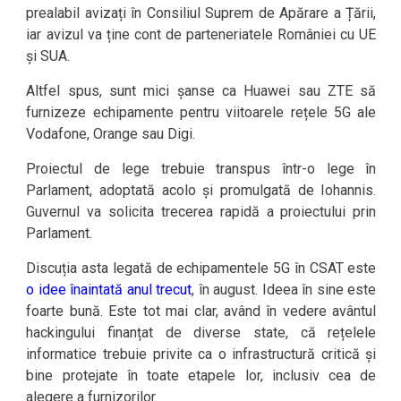
prealabil avizați în Consiliul Suprem de Apărare a Țării,
iar avizul va ține cont de parteneriatele României cu UE
și SUA.
Altfel spus, sunt mici șanse ca Huawei sau ZTE să
furnizeze echipamente pentru viitoarele rețele 5G ale
Vodafone, Orange sau Digi.
Proiectul de lege trebuie transpus într-o lege în
Parlament, adoptată acolo și promulgată de Iohannis.
Guvernul va solicita trecerea rapidă a proiectului prin
Parlament.
Discuția asta legată de echipamentele 5G în CSAT este
o idee înaintată anul trecut
, în august. Ideea în sine este
foarte bună. Este tot mai clar, având în vedere avântul
hackingului finanțat de diverse state, că rețelele
informatice trebuie privite ca o infrastructură critică și
bine protejate în toate etapele lor, inclusiv cea de
alegere a furnizorilor.