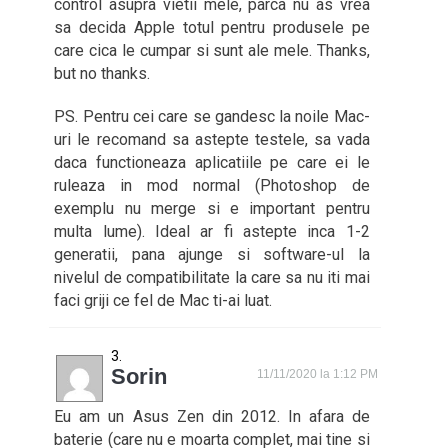
control asupra vietii mele, parca nu as vrea
sa decida Apple totul pentru produsele pe
care cica le cumpar si sunt ale mele. Thanks,
but no thanks.
PS. Pentru cei care se gandesc la noile Mac-
uri le recomand sa astepte testele, sa vada
daca functioneaza aplicatiile pe care ei le
ruleaza in mod normal (Photoshop de
exemplu nu merge si e important pentru
multa lume). Ideal ar fi astepte inca 1-2
generatii, pana ajunge si software-ul la
nivelul de compatibilitate la care sa nu iti mai
faci griji ce fel de Mac ti-ai luat.
Sorin
11/11/2020 la 1:12 PM
Eu am un Asus Zen din 2012. In afara de
baterie (care nu e moarta complet, mai tine si