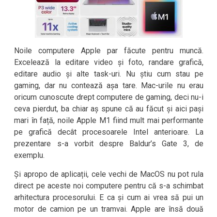
Noile computere Apple par făcute pentru muncă.
Excelează la editare video și foto, randare grafică,
editare audio și alte task-uri. Nu știu cum stau pe
gaming, dar nu contează așa tare. Mac-urile nu erau
oricum cunoscute drept computere de gaming, deci nu-i
ceva pierdut, ba chiar aș spune că au făcut și aici pași
mari în față, noile Apple M1 fiind mult mai performante
pe grafică decât procesoarele Intel anterioare. La
prezentare s-a vorbit despre Baldur’s Gate 3, de
exemplu.
Și apropo de aplicații, cele vechi de MacOS nu pot rula
direct pe aceste noi computere pentru că s-a schimbat
arhitectura procesorului. E ca și cum ai vrea să pui un
motor de camion pe un tramvai. Apple are însă două