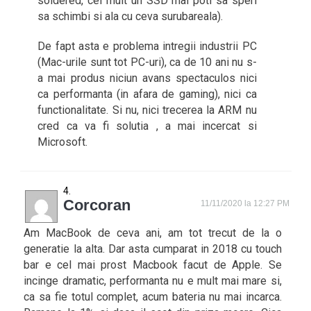
soldered, cel mult un SSD mai poti sa speri
sa schimbi si ala cu ceva surubareala).
De fapt asta e problema intregii industrii PC
(Mac-urile sunt tot PC-uri), ca de 10 ani nu s-
a mai produs niciun avans spectaculos nici
ca performanta (in afara de gaming), nici ca
functionalitate. Si nu, nici trecerea la ARM nu
cred ca va fi solutia , a mai incercat si
Microsoft.
Corcoran
11/11/2020 la 12:27 PM
Am MacBook de ceva ani, am tot trecut de la o
generatie la alta. Dar asta cumparat in 2018 cu touch
bar e cel mai prost Macbook facut de Apple. Se
incinge dramatic, performanta nu e mult mai mare si,
ca sa fie totul complet, acum bateria nu mai incarca.