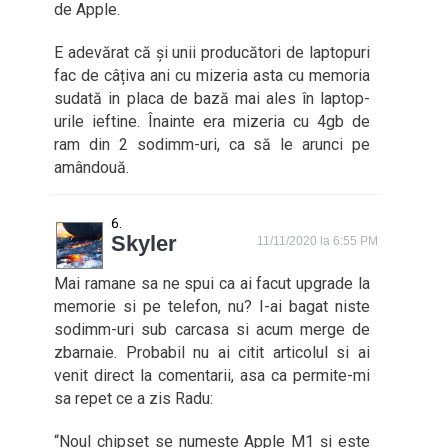
de Apple.
E adevărat că și unii producători de laptopuri
fac de câțiva ani cu mizeria asta cu memoria
sudată in placa de bază mai ales în laptop-
urile ieftine. Înainte era mizeria cu 4gb de
ram din 2 sodimm-uri, ca să le arunci pe
amândouă.
Skyler
11/11/2020 la 6:55 PM
Mai ramane sa ne spui ca ai facut upgrade la
memorie si pe telefon, nu? I-ai bagat niste
sodimm-uri sub carcasa si acum merge de
zbarnaie. Probabil nu ai citit articolul si ai
venit direct la comentarii, asa ca permite-mi
sa repet ce a zis Radu:
“Noul chipset se numește Apple M1 și este