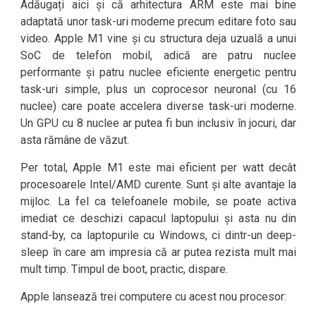
Adăugați aici și că arhitectura ARM este mai bine
adaptată unor task-uri moderne precum editare foto sau
video. Apple M1 vine și cu structura deja uzuală a unui
SoC de telefon mobil, adică are patru nuclee
performante și patru nuclee eficiente energetic pentru
task-uri simple, plus un coprocesor neuronal (cu 16
nuclee) care poate accelera diverse task-uri moderne.
Un GPU cu 8 nuclee ar putea fi bun inclusiv în jocuri, dar
asta rămâne de văzut.
Per total, Apple M1 este mai eficient per watt decât
procesoarele Intel/AMD curente. Sunt și alte avantaje la
mijloc. La fel ca telefoanele mobile, se poate activa
imediat ce deschizi capacul laptopului și asta nu din
stand-by, ca laptopurile cu Windows, ci dintr-un deep-
sleep în care am impresia că ar putea rezista mult mai
mult timp. Timpul de boot, practic, dispare.
Apple lansează trei computere cu acest nou procesor: