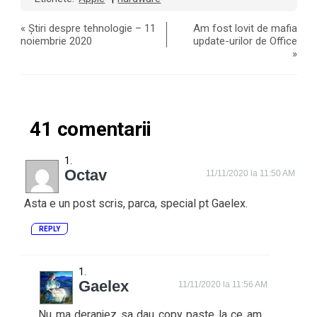
«
Știri despre tehnologie – 11
Am fost lovit de mafia
noiembrie 2020
update-urilor de Office
»
41 comentarii
Octav
11/11/2020 la 11:50 AM
Asta e un post scris, parca, special pt Gaelex.
REPLY
Gaelex
11/11/2020 la 11:56 AM
Nu ma deranjez sa dau copy paste la ce am