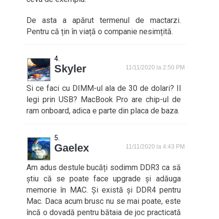
De asta a apărut termenul de mactarzi.
Pentru că țin în viață o companie nesimțită.
Skyler
11/11/2020 la 2:50 PM
Si ce faci cu DIMM-ul ala de 30 de dolari? Il
legi prin USB? MacBook Pro are chip-ul de
ram onboard, adica e parte din placa de baza.
Gaelex
11/11/2020 la 4:43 PM
Am adus destule bucăți sodimm DDR3 ca să
știu că se poate face upgrade și adăuga
memorie în MAC. Și există și DDR4 pentru
Mac. Daca acum brusc nu se mai poate, este
încă o dovadă pentru bătaia de joc practicată