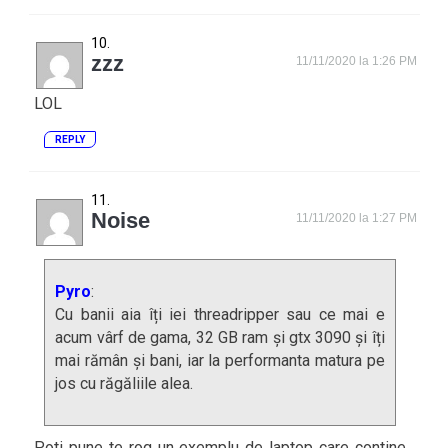
zzz
11/11/2020 la 1:26 PM
LOL
REPLY
Noise
11/11/2020 la 1:27 PM
Pyro
:
Cu banii aia îți iei threadripper sau ce mai e
acum vârf de gama, 32 GB ram și gtx 3090 și îți
mai rămân și bani, iar la performanta matura pe
jos cu răgăliile alea.
Poti pune te rog un exemplu de laptop care contine