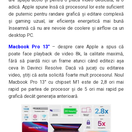
adică. Apple spune însă că procesorul lor este suficient
de puternic pentru randare grafică și editare complexă
și gaming uzual, iar eficiența energetică mai bună
înseamnă că nu are nevoie de coolere și airflow ca un
desktop PC.
Macbook Pro 13″
– despre care Apple a spus că
poate face playback de video 8k, la calitate maximă,
fără să piardă nici un frame atunci când editezi așa
ceva în Davinci Resolve. Dacă vă jucați cu editarea
video, știți că asta solicită foarte mult procesorul. Noul
Macbook Pro 13″ cu chipset M1 este de 2,8 ori mai
rapid pe partea de procesor și de 5 ori mai rapid pe
grafică decât generația anterioară.