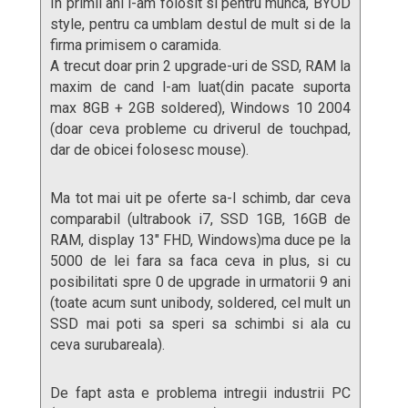
In primii ani l-am folosit si pentru munca, BYOD
style, pentru ca umblam destul de mult si de la
firma primisem o caramida.
A trecut doar prin 2 upgrade-uri de SSD, RAM la
maxim de cand l-am luat(din pacate suporta
max 8GB + 2GB soldered), Windows 10 2004
(doar ceva probleme cu driverul de touchpad,
dar de obicei folosesc mouse).
Ma tot mai uit pe oferte sa-l schimb, dar ceva
comparabil (ultrabook i7, SSD 1GB, 16GB de
RAM, display 13″ FHD, Windows)ma duce pe la
5000 de lei fara sa faca ceva in plus, si cu
posibilitati spre 0 de upgrade in urmatorii 9 ani
(toate acum sunt unibody, soldered, cel mult un
SSD mai poti sa speri sa schimbi si ala cu
ceva surubareala).
De fapt asta e problema intregii industrii PC