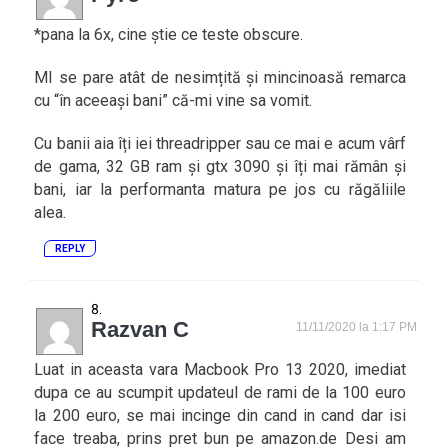
*pana la 6x, cine știe ce teste obscure.
MI se pare atât de nesimțită și mincinoasă remarca
cu “în aceeași bani” că-mi vine sa vomit.
Cu banii aia îți iei threadripper sau ce mai e acum vârf
de gama, 32 GB ram și gtx 3090 și îți mai rămân și
bani, iar la performanta matura pe jos cu răgăliile
alea.
REPLY
Razvan C
11/11/2020 la 1:17 PM
Luat in aceasta vara Macbook Pro 13 2020, imediat
dupa ce au scumpit updateul de rami de la 100 euro
la 200 euro, se mai incinge din cand in cand dar isi
face treaba, prins pret bun pe amazon.de Desi am