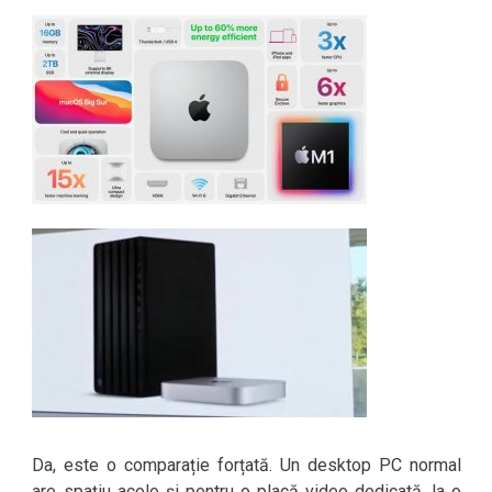
Da, este o comparație forțată. Un desktop PC normal
are spațiu acolo și pentru o placă video dedicată, la o