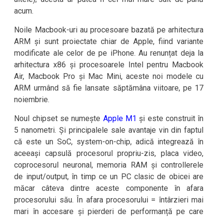
acum.
Noile Macbook-uri au procesoare bazată pe arhitectura
ARM și sunt proiectate chiar de Apple, fiind variante
modificate ale celor de pe iPhone. Au renunțat deja la
arhitectura x86 și procesoarele Intel pentru Macbook
Air, Macbook Pro și Mac Mini, aceste noi modele cu
ARM urmând să fie lansate săptămâna viitoare, pe 17
noiembrie.
Noul chipset se numește
Apple M1
și este construit în
5 nanometri. Și principalele sale avantaje vin din faptul
că este un SoC, system-on-chip, adică integrează în
aceeași capsulă procesorul propriu-zis, placa video,
coprocesorul neuronal, memoria RAM și controllerele
de input/output, în timp ce un PC clasic de obicei are
măcar câteva dintre aceste componente în afara
procesorului său. În afara procesorului = întârzieri mai
mari în accesare și pierderi de performanță pe care