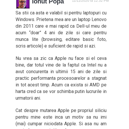
Ionut Popa
11/11/2020 la 12:32 PM
Sa stii ca asta e valabil si pentru laptopuri cu
Windows. Prietena mea are un laptop Lenovo
din 2011 care e mai rapid ca Dell-ul meu de
acum “doar” 4 ani de zile si care pentru
munca lite (browsing, editare basic foto,
scris articole) e suficient de rapid si azi.
Nu vrea sa zic ca Apple nu face si el ceva
bine, dar totul vine de la faptul ca Intel nu a
avut concurenta in ultimii 15 ani de zile si
practic performanta procesoarelor a stagnat
in tot acest timp. Acum ca exista si AMD pe
harta cred ca se vor schimba putin lucrurile in
urmatorii ani.
Cat despre mutarea Apple pe propriul siliciu
pentru mine este inca un motiv sa nu imi
(mai) cumpar niciodata Apple. Si asa nu am