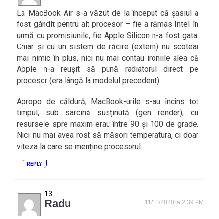
La MacBook Air s-a văzut de la început că șasiul a
fost gândit pentru alt procesor – fie a rămas Intel în
urmă cu promisiunile, fie Apple Silicon n-a fost gata.
Chiar și cu un sistem de răcire (extern) nu scoteai
mai nimic în plus, nici nu mai contau ironiile alea că
Apple n-a reușit să pună radiatorul direct pe
procesor (era lângă la modelul precedent).
Apropo de căldură, MacBook-urile s-au încins tot
timpul, sub sarcină susținută (gen render), cu
resursele spre maxim erau între 90 și 100 de grade.
Nici nu mai avea rost să măsori temperatura, ci doar
viteza la care se menține procesorul.
REPLY
Radu
11/11/2020 la 2:39 PM