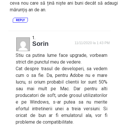
ceva nou care să țină niște ani buni decât să adaugi
mărunțiș an de an.
REPLY
Sorin
11/11/2020 la 1:43 PM
Stiu ca putina lume face upgrade, vorbeam
strict din punctul meu de vedere.
Cat despre trasul de developeri, sa vedem
cum o sa fie. Da, pentru Adobe nu e mare
lucru, si orium probabil clientii lor sunt 50%
sau mai mult pe Mac. Dar pentru alti
producatori de soft, unde grosul utilizatorilor
e pe Windows, s-ar putea sa nu merite
efortul intretinerii unei a treia versiuni. Si
oricat de bun ar fi emulatorul ala, vor fi
probleme de compatibilitate.