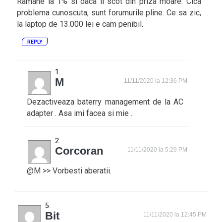
Ramane la 1% si daca il scot din priza moare. Cica
problema cunoscuta, sunt forumurile pline. Ce sa zic,
la laptop de 13.000 lei e cam penibil.
REPLY
M
11/11/2020 la 12:36 PM
Dezactiveaza baterry management de la AC
adapter . Asa imi facea si mie .
Corcoran
11/11/2020 la 5:29 PM
@M >> Vorbesti aberatii.
Bit
11/11/2020 la 12:45 PM