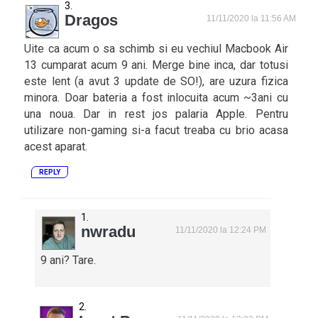
Dragos
11/11/2020 la 11:56 AM
Uite ca acum o sa schimb si eu vechiul Macbook Air
13 cumparat acum 9 ani. Merge bine inca, dar totusi
este lent (a avut 3 update de SO!), are uzura fizica
minora. Doar bateria a fost inlocuita acum ~3ani cu
una noua. Dar in rest jos palaria Apple. Pentru
utilizare non-gaming si-a facut treaba cu brio acasa
acest aparat.
REPLY
nwradu
11/11/2020 la 12:24 PM
9 ani? Tare.