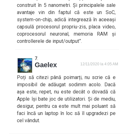
construit în 5 nanometri. Și principalele sale
avantaje vin din faptul că este un SoC,
system-on-chip, adică integrează în aceeași
capsulă procesorul propriu-zis, placa video,
coprocesorul neuronal, memoria RAM și
controllerele de input/output”.
Gaelex
12/11/2020 la 4:05 AM
Poți să citezi până poimarți, nu scrie că e
imposibil de adăugat sodimm acolo. Dacă
așa este, repet, nu este decât o dovadă că
Apple își bate joc de utilizatori. Și de mediu,
desigur, pentru ca este mult mai poluant să
faci încă un laptop în loc să îl upgradezi pe
cel vândut.