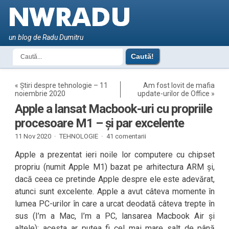
un blog de Radu Dumitru
«
Știri despre tehnologie – 11
Am fost lovit de mafia
noiembrie 2020
update-urilor de Office
»
Apple a lansat Macbook-uri cu propriile
procesoare M1 – și par excelente
11 Nov 2020 ·
TEHNOLOGIE
·
41 comentarii
Apple a prezentat ieri noile lor computere cu chipset
propriu (numit Apple M1) bazat pe arhitectura ARM și,
dacă ceea ce pretinde Apple despre ele este adevărat,
atunci sunt excelente. Apple a avut câteva momente în
lumea PC-urilor în care a urcat deodată câteva trepte în
sus (I’m a Mac, I’m a PC, lansarea Macbook Air și
altele); acesta ar putea fi cel mai mare salt de până