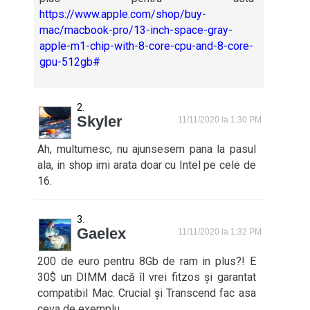
https://www.apple.com/shop/buy-
mac/macbook-pro/13-inch-space-gray-
apple-m1-chip-with-8-core-cpu-and-8-core-
gpu-512gb#
Skyler
11/11/2020 la 1:30 PM
Ah, multumesc, nu ajunsesem pana la pasul
ala, in shop imi arata doar cu Intel pe cele de
16.
Gaelex
11/11/2020 la 1:32 PM
200 de euro pentru 8Gb de ram in plus?! E
30$ un DIMM dacă îl vrei fitzos și garantat
compatibil Mac. Crucial și Transcend fac asa
ceva de exemplu.