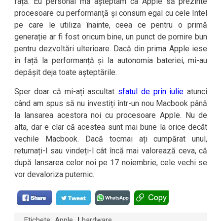
față. Eu personal mă așteptam ca Apple să prezinte
procesoare cu performanță și consum egal cu cele Intel
pe care le utiliza înainte, ceea ce pentru o primă
generație ar fi fost oricum bine, un punct de pornire bun
pentru dezvoltări ulterioare. Dacă din prima Apple iese
în față la performanță și la autonomia bateriei, mi-au
depășit deja toate așteptările.
Sper doar că mi-ați ascultat
sfatul de prin iulie
atunci
când am spus să nu investiți într-un nou Macbook până
la lansarea acestora noi cu procesoare Apple. Nu de
alta, dar e clar că acestea sunt mai bune la orice decât
vechile Macbook. Dacă tocmai ați cumpărat unul,
returnați-l sau vindeți-l cât încă mai valorează ceva, că
după lansarea celor noi pe 17 noiembrie, cele vechi se
vor devaloriza puternic.
Etichete:
Apple
hardware
|