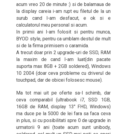
acum vreo 20 de minute :) si de balamaua de
la display careia i-am rupt eu filetul de la un
surub cand l-am desfacut, e ok si e
calculatorul meu personal si acum.
In primii ani l-am folosit si pentru munca,
BYOD style, pentru ca umblam destul de mult
si de la firma primisem o caramida.
A trecut doar prin 2 upgrade-uri de SSD, RAM
la maxim de cand l-am luat(din pacate
suporta max 8GB + 2GB soldered), Windows
10 2004 (doar ceva probleme cu driverul de
touchpad, dar de obicei folosesc mouse).
Ma tot mai uit pe oferte sa-l schimb, dar
ceva comparabil (ultrabook i7, SSD 1GB,
16GB de RAM, display 13″ FHD, Windows)
ma duce pe la 5000 de lei fara sa faca ceva
in plus, si cu posibilitati spre 0 de upgrade in
urmatorii 9 ani (toate acum sunt unibody,