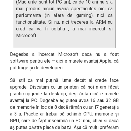
(Mac-urile sunt tot PC-uri), ca de 10 ani nu s-a
mai produs niciun avans spectaculos nici ca
performanta (in afara de gaming), nici ca
functionalitate. Si nu, nici trecerea la ARM nu
cred ca va fi solutia , a mai incercat si
Microsoft.
Degeaba a încercat Microsoft dacă nu a fost
software pentru ele – aici e marele avantaj Apple, că
pot trage și de developeri.
Să știi că mai puțină lume decât ai crede face
upgrade. Discutam cu un prieten că noi n-am făcut
practic upgrade la desktop, deși ăsta cică e marele
avantaj la PC. Degeaba aș putea avea 16 sau 32 GB
de memorie în loc de 8 dacă rămân cu un i7 generația
a 3-a. Practic ar trebui să schimb CPU, memorie și
GPU, care de fapt înseamnă un PC nou, chiar și dacă
aș putea păstra placa de bază. Așa că mulți preferăm