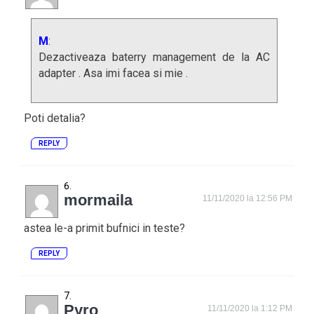
M
:
Dezactiveaza baterry management de la AC
adapter . Asa imi facea si mie .
Poti detalia?
REPLY
mormaila
11/11/2020 la 12:56 PM
astea le-a primit bufnici in teste?
REPLY
Pyro
11/11/2020 la 1:12 PM