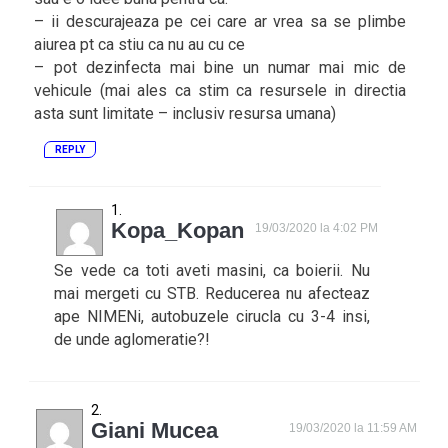
– ii descurajeaza pe cei care ar vrea sa se plimbe
aiurea pt ca stiu ca nu au cu ce
– pot dezinfecta mai bine un numar mai mic de
vehicule (mai ales ca stim ca resursele in directia
asta sunt limitate – inclusiv resursa umana)
REPLY
Kopa_Kopan
19/03/2020 la 4:02 PM
Se vede ca toti aveti masini, ca boierii. Nu
mai mergeti cu STB. Reducerea nu afecteaz
ape NIMENi, autobuzele cirucla cu 3-4 insi,
de unde aglomeratie?!
Giani Mucea
19/03/2020 la 11:59 AM