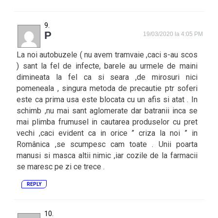
P
19/03/2020 la 4:05 PM
La noi autobuzele ( nu avem tramvaie ,caci s-au scos
) sant la fel de infecte, barele au urmele de maini
dimineata la fel ca si seara ,de mirosuri nici
pomeneala , singura metoda de precautie ptr soferi
este ca prima usa este blocata cu un afis si atat . In
schimb ,nu mai sant aglomerate dar batranii inca se
mai plimba frumusel in cautarea produselor cu pret
vechi ,caci evident ca in orice ” criza la noi ” in
Românica ,se scumpesc cam toate . Unii poarta
manusi si masca altii nimic ,iar cozile de la farmacii
se maresc pe zi ce trece .
REPLY