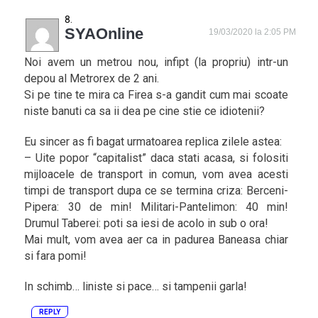
SYAOnline
19/03/2020 la 2:05 PM
Noi avem un metrou nou, infipt (la propriu) intr-un
depou al Metrorex de 2 ani.
Si pe tine te mira ca Firea s-a gandit cum mai scoate
niste banuti ca sa ii dea pe cine stie ce idiotenii?
Eu sincer as fi bagat urmatoarea replica zilele astea:
– Uite popor “capitalist” daca stati acasa, si folositi
mijloacele de transport in comun, vom avea acesti
timpi de transport dupa ce se termina criza: Berceni-
Pipera: 30 de min! Militari-Pantelimon: 40 min!
Drumul Taberei: poti sa iesi de acolo in sub o ora!
Mai mult, vom avea aer ca in padurea Baneasa chiar
si fara pomi!
In schimb… liniste si pace… si tampenii garla!
REPLY