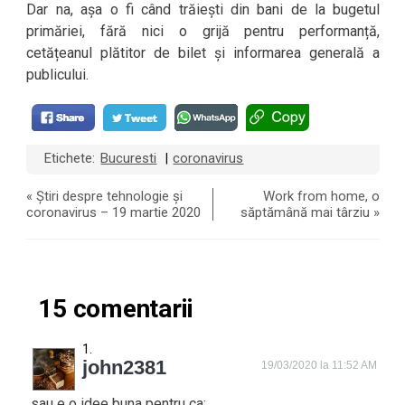
Dar na, așa o fi când trăiești din bani de la bugetul
primăriei, fără nici o grijă pentru performanță,
cetățeanul plătitor de bilet și informarea generală a
publicului.
Etichete:
Bucuresti
coronavirus
|
«
Știri despre tehnologie și
Work from home, o
coronavirus – 19 martie 2020
săptămână mai târziu
»
15 comentarii
john2381
19/03/2020 la 11:52 AM
sau e o idee buna pentru ca: