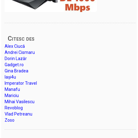
Citesc des
Alex Ciucă
Andrei Cismaru
Dorin Lazăr
Gadget.ro
Gina Bradea
Iași4u
Imperator Travel
Manafu
Mariciu
Mihai Vasilescu
Revoblog
Vlad Petreanu
Zoso