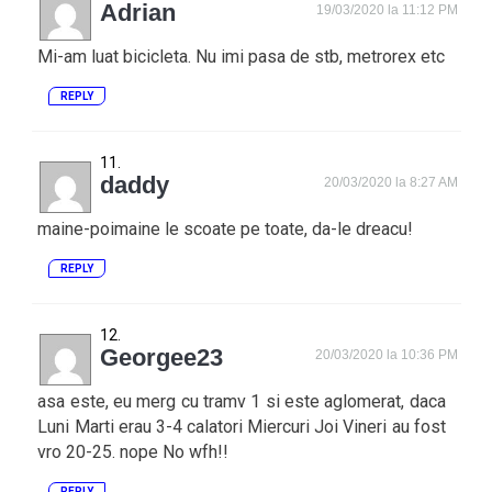
Adrian
19/03/2020 la 11:12 PM
Mi-am luat bicicleta. Nu imi pasa de stb, metrorex etc
REPLY
daddy
20/03/2020 la 8:27 AM
maine-poimaine le scoate pe toate, da-le dreacu!
REPLY
Georgee23
20/03/2020 la 10:36 PM
asa este, eu merg cu tramv 1 si este aglomerat, daca
Luni Marti erau 3-4 calatori Miercuri Joi Vineri au fost
vro 20-25. nope No wfh!!
REPLY