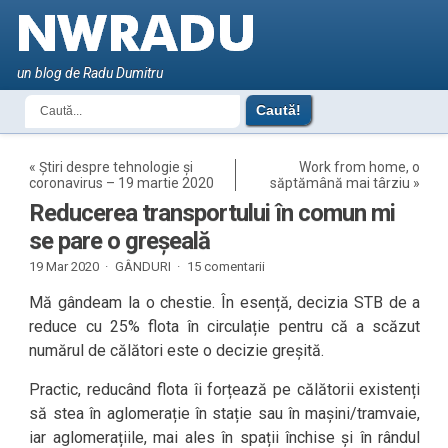
un blog de Radu Dumitru
«
Știri despre tehnologie și
Work from home, o
coronavirus – 19 martie 2020
săptămână mai târziu
»
Reducerea transportului în comun mi
se pare o greșeală
19 Mar 2020 ·
GÂNDURI
·
15 comentarii
Mă gândeam la o chestie. În esență, decizia STB de a
reduce cu 25% flota în circulație pentru că a scăzut
numărul de călători este o decizie greșită.
Practic, reducând flota îi forțează pe călătorii existenți
să stea în aglomerație în stație sau în mașini/tramvaie,
iar aglomerațiile, mai ales în spații închise și în rândul