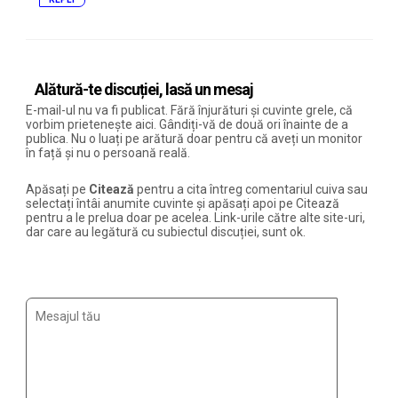
Alătură-te discuției, lasă un mesaj
E-mail-ul nu va fi publicat. Fără înjurături și cuvinte grele, că
vorbim prietenește aici. Gândiți-vă de două ori înainte de a
publica. Nu o luați pe arătură doar pentru că aveți un monitor
în față și nu o persoană reală.
Apăsați pe
Citează
pentru a cita întreg comentariul cuiva sau
selectați întâi anumite cuvinte și apăsați apoi pe Citează
pentru a le prelua doar pe acelea. Link-urile către alte site-uri,
dar care au legătură cu subiectul discuției, sunt ok.