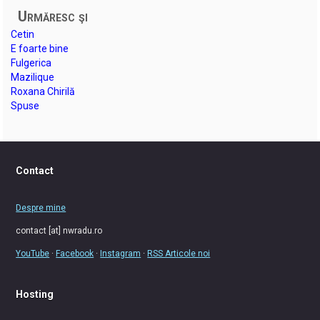
Urmăresc şi
Cetin
E foarte bine
Fulgerica
Mazilique
Roxana Chirilă
Spuse
Contact
Despre mine
contact [at] nwradu.ro
YouTube
·
Facebook
·
Instagram
·
RSS Articole noi
Hosting