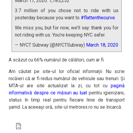
March 17, 2020: 1,785,252
3.7 million of you chose not to ride with us
yesterday because you want to
#flattenthecurve
.
We miss you, but for now, we’ll say: thank you for
not riding with us. You’re keeping NYC safer.
— NYCT Subway (@NYCTSubway)
March 18, 2020
A scăzut cu 66% numărul de călători, cum ar fi.
Am căutat pe site-ul lor oficial informații. Nu scrie
nicăieri că ar fi redus numărul de vehicule sau trenuri. Și
MTA-ul are site actualizat la zi, cu tot cu
pagină
informativă despre ce măsuri au luat
pentru igienizare,
status în timp real pentru fiecare linie de transport
șamd. La aceeași oră, site-ul metrorex.ro nu se încarcă.