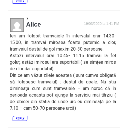
REPLY
Alice
19/03/2020 la 1:41 PM
Ieri am folosit tramvaiele în intervalul orar 14.30-
15.00, in tramvai mirosea foarte puternic a clor,
tramvaiul destul de gol maxim 20-30 persoane.
Astăzi intervalul orar 10.45- 11.15 tramvai la fel
goluț, astăzi mirosul era suportabil ( se simțea miros
de clor dar suportabil).
Din ce am văzut zilele acestea ( sunt cumva obligată
să folosesc tramvaiul) : destul de goale. Nu stiu
dimineața cum sunt tramvaiele – am noroc că în
perioada aceasta pot ajunge la serviciu mai târziu (
de obicei din statia de unde urc eu dimineață pe la
7.10 – cam 50-70 persoane urcă)
REPLY