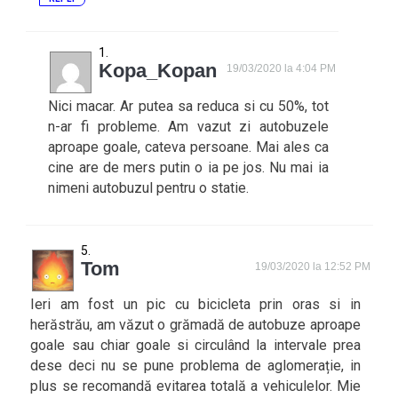
Kopa_Kopan
19/03/2020 la 4:04 PM
Nici macar. Ar putea sa reduca si cu 50%, tot
n-ar fi probleme. Am vazut zi autobuzele
aproape goale, cateva persoane. Mai ales ca
cine are de mers putin o ia pe jos. Nu mai ia
nimeni autobuzul pentru o statie.
Tom
19/03/2020 la 12:52 PM
Ieri am fost un pic cu bicicleta prin oras si in
herăstrău, am văzut o grămadă de autobuze aproape
goale sau chiar goale si circulând la intervale prea
dese deci nu se pune problema de aglomerație, in
plus se recomandă evitarea totală a vehiculelor. Mie