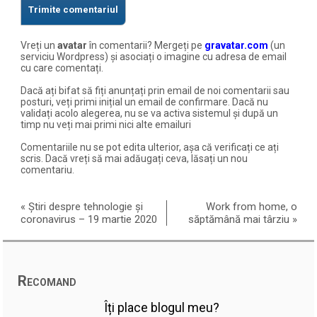
Vreți un
avatar
în comentarii? Mergeți pe
gravatar.com
(un
serviciu Wordpress) și asociați o imagine cu adresa de email
cu care comentați.
Dacă ați bifat să fiți anunțați prin email de noi comentarii sau
posturi, veți primi inițial un email de confirmare. Dacă nu
validați acolo alegerea, nu se va activa sistemul și după un
timp nu veți mai primi nici alte emailuri
Comentariile nu se pot edita ulterior, așa că verificați ce ați
scris. Dacă vreți să mai adăugați ceva, lăsați un nou
comentariu.
«
Știri despre tehnologie și
Work from home, o
coronavirus – 19 martie 2020
săptămână mai târziu
»
Recomand
Îți place blogul meu?