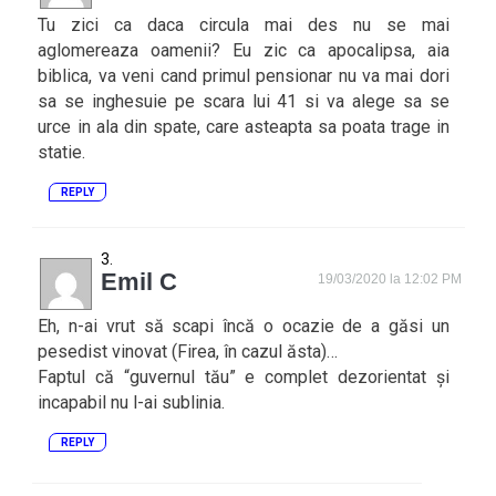
Tu zici ca daca circula mai des nu se mai
aglomereaza oamenii? Eu zic ca apocalipsa, aia
biblica, va veni cand primul pensionar nu va mai dori
sa se inghesuie pe scara lui 41 si va alege sa se
urce in ala din spate, care asteapta sa poata trage in
statie.
REPLY
Emil C
19/03/2020 la 12:02 PM
Eh, n-ai vrut să scapi încă o ocazie de a găsi un
pesedist vinovat (Firea, în cazul ăsta)…
Faptul că “guvernul tău” e complet dezorientat și
incapabil nu l-ai sublinia.
REPLY