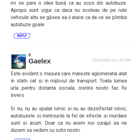
mi se pare o idee bună ca au scos din autobuze.
Apropo sunt sigur ca daca nu scoteau de pe rute
vehicule altu se găsea sa ii atace ca de ce se plimba
autobuze goale
REPLY
Gaelex
19/03/2020 la 1:26 PM
Este evident o masura care mareste aglomeratia atat
in statii cat si in mijlocul de transport. Toata lumea
urla pentru distanta sociala, cretinii nostri fac fix
invers.
Si nu, nu au spalat nimic si nu au dezinfectat nimic,
autobuzele si metrourile la fel de infecte si murdare
sunt si acum. Doar ca nu avem noi curajul sa ne
ducem sa vedem cu ochii nostri.