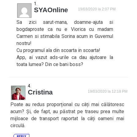
SYAOnline
19/03/2020 la 2:07 PM
Sa zici sarut-mana, doamne-ajuta si
bogdaproste ca nu e Viorica cu madam
Carmen si stimabila Sorina acum in Guvernul
nostru!
Cu programul ala din scoarta in scoarta!
App, ai vazut ads-urile ca dau ajutoare la
toata lumea? Din ce bani boss?
Cristina
19/03/2020 la 12:18 PM
Poate au redus proporțional cu câți mai călătoresc
acum? Și, de fapt, au păstrat pe traseu prea multe
mijloace de transport raportat la câți oameni mai
circulă.
REPLY