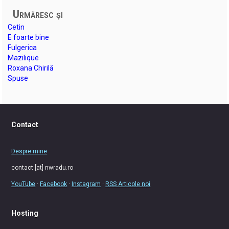
Urmăresc şi
Cetin
E foarte bine
Fulgerica
Mazilique
Roxana Chirilă
Spuse
Contact
Despre mine
contact [at] nwradu.ro
YouTube
·
Facebook
·
Instagram
·
RSS Articole noi
Hosting