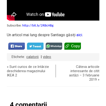
Subscribe:
http://bit.ly/2RBcHBg
Un articol mai lung despre Santiago găsiți
aici
.
Etichete:
calatorii
video
|
«
Sunt curios de ce întârzie
Câteva articole
deschiderea magazinului
interesante de citit
IKEA 2
astăzi – 3 februarie
2019
»
4 comentarii