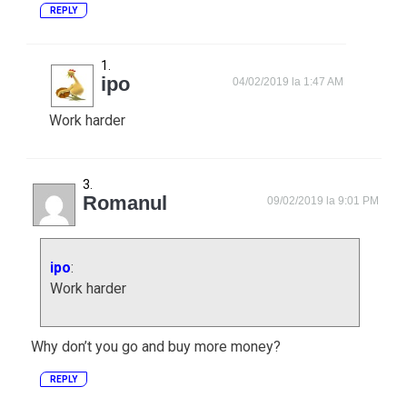
REPLY
ipo
04/02/2019 la 1:47 AM
Work harder
Romanul
09/02/2019 la 9:01 PM
ipo
:
Work harder
Why don’t you go and buy more money?
REPLY