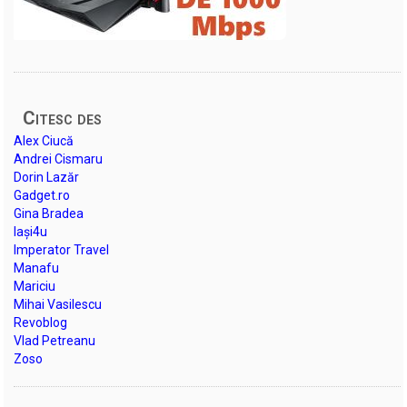
Citesc des
Alex Ciucă
Andrei Cismaru
Dorin Lazăr
Gadget.ro
Gina Bradea
Iași4u
Imperator Travel
Manafu
Mariciu
Mihai Vasilescu
Revoblog
Vlad Petreanu
Zoso