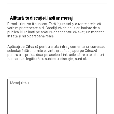
Alătură-te discuției, lasă un mesaj
E-mail-ul nu va fi publicat. Fără înjurături și cuvinte grele, că
vorbim prietenește aici. Gândiți-vă de două ori înainte de a
publica. Nu o luați pe arătură doar pentru că aveți un monitor
în față și nu o persoană reală.
Apăsați pe
Citează
pentru a cita întreg comentariul cuiva sau
selectați întâi anumite cuvinte și apăsați apoi pe Citează
pentru a le prelua doar pe acelea. Link-urile către alte site-uri,
dar care au legătură cu subiectul discuției, sunt ok.