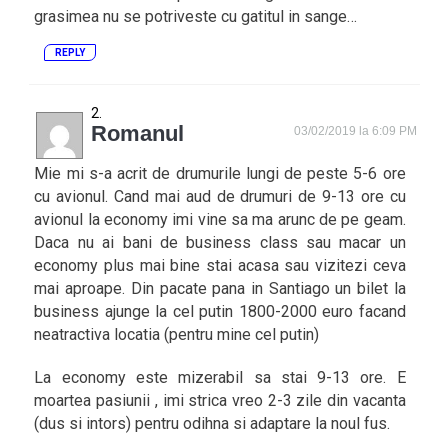
grasimea nu se potriveste cu gatitul in sange…
REPLY
Romanul
03/02/2019 la 6:09 PM
Mie mi s-a acrit de drumurile lungi de peste 5-6 ore
cu avionul. Cand mai aud de drumuri de 9-13 ore cu
avionul la economy imi vine sa ma arunc de pe geam.
Daca nu ai bani de business class sau macar un
economy plus mai bine stai acasa sau vizitezi ceva
mai aproape. Din pacate pana in Santiago un bilet la
business ajunge la cel putin 1800-2000 euro facand
neatractiva locatia (pentru mine cel putin)
La economy este mizerabil sa stai 9-13 ore. E
moartea pasiunii , imi strica vreo 2-3 zile din vacanta
(dus si intors) pentru odihna si adaptare la noul fus.