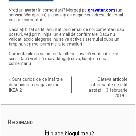
Vreți un
avatar
în comentarii? Mergeți pe
gravatar.com
(un
serviciu Wordpress) și asociați o imagine cu adresa de email
cu care comentați.
Dacă ați bifat să fiți anunțați prin email de noi comentarii sau
posturi, veți primi inițial un email de confirmare. Dacă nu
validați acolo alegerea, nu se va activa sistemul și după un
timp nu veți mai primi nici alte emailuri
Comentariile nu se pot edita ulterior, așa că verificați ce ați
scris. Dacă vreți să mai adăugați ceva, lăsați un nou
comentariu.
«
Sunt curios de ce întârzie
Câteva articole
deschiderea magazinului
interesante de citit
IKEA 2
astăzi – 3 februarie
2019
»
Recomand
Îți place blogul meu?