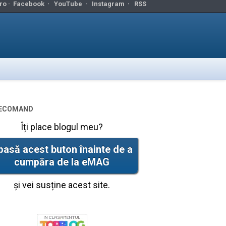
ro ·
Facebook
·
YouTube
·
Instagram
·
RSS
ecomand
Îți place blogul meu?
pasă acest buton înainte de a
cumpăra de la eMAG
și vei susține acest site.