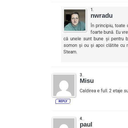
nwradu
În principiu, toate
foarte bună. Eu vr
că unele sunt bune și pentru b
somon și ou și apoi clătite cu r
Steam.
Misu
Caldirea e full. 2 etaje 
REPLY
paul