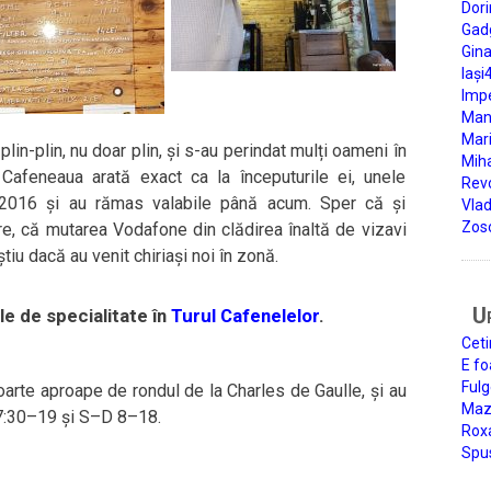
Dori
Gad
Gin
Iași
Impe
Man
Mari
plin-plin, nu doar plin, și s-au perindat mulți oameni în
Miha
Cafeneaua arată exact ca la începuturile ei, unele
Rev
in 2016 și au rămas valabile până acum. Sper că și
Vla
Zos
re, că mutarea Vodafone din clădirea înaltă de vizavi
tiu dacă au venit chiriași noi în zonă.
U
le de specialitate în
Turul Cafenelelor
.
Ceti
E fo
Fulg
arte aproape de rondul de la Charles de Gaulle, și au
Mazi
 7:30–19 și S–D 8–18.
Roxa
Spu