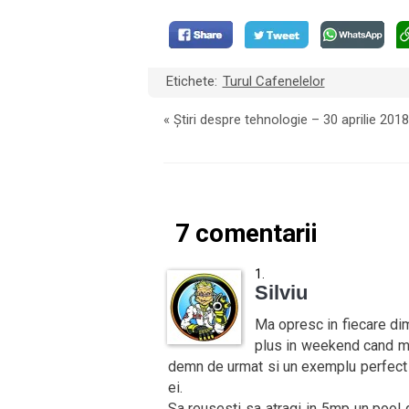
Etichete:
Turul Cafenelelor
«
Știri despre tehnologie – 30 aprilie 2018
7 comentarii
Silviu
Ma opresc in fiecare dim
plus in weekend cand ma
demn de urmat si un exemplu perfect d
ei.
Sa reusesti sa atragi in 5mp un pool d