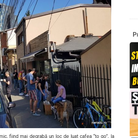
Pr
ic, fiind mai degrabă un loc de luat cafea “to go”, la