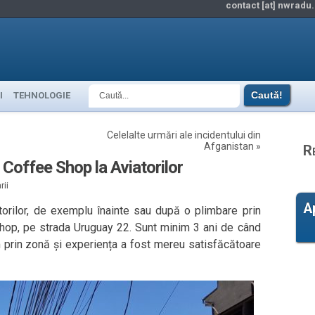
contact [at] nwradu.
I
TEHNOLOGIE
Celelalte urmări ale incidentului din
Afganistan
»
R
 Coffee Shop la Aviatorilor
ii
A
orilor, de exemplu înainte sau după o plimbare prin
hop, pe strada Uruguay 22. Sunt minim 3 ani de când
prin zonă și experiența a fost mereu satisfăcătoare