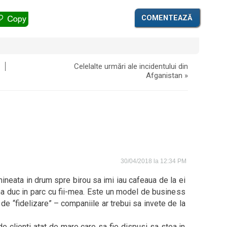
COMENTEAZĂ
Celelalte urmări ale incidentului din
Afganistan
»
30/04/2018 la 12:34 PM
ineata in drum spre birou sa imi iau cafeaua de la ei
 duc in parc cu fii-mea. Este un model de business
e “fidelizare” – companiile ar trebui sa invete de la
e clienti atat de mare care sa fie dispusi sa stea in