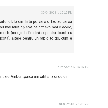
30/04/2018 la 10:15 PM
 cafenelele din lista pe care o fac au cafea
eau mai mult să arăt ce altceva mai e acolo,
runch (mergi la Frudisiac pentru toast cu
icota), altele pentru un rapid to go, cum e
01/05/2018 la 10:19 AM
sunt ale Amber…parca am citit si aici de ei
01/05/2018 la 3:44 PM