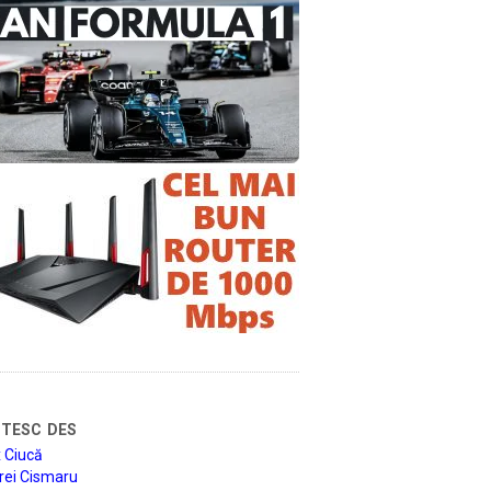
tesc des
 Ciucă
rei Cismaru