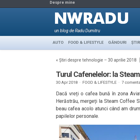
Despre mine
un blog de Radu Dumitru
AUTO
FOOD & LIFESTYLE
GÂNDURI
ȘTIR
«
Știri despre tehnologie – 30 aprilie 2018
Turul Cafenelelor: la Steam
30 Apr 2018 ·
FOOD & LIFESTYLE
·
7 comentar
Dacă vreți o cafea bună în zona Aviat
Herăstrău, mergeți la Steam Coffee S
beau cafea acolo atunci când am drum 
papilelor personale.