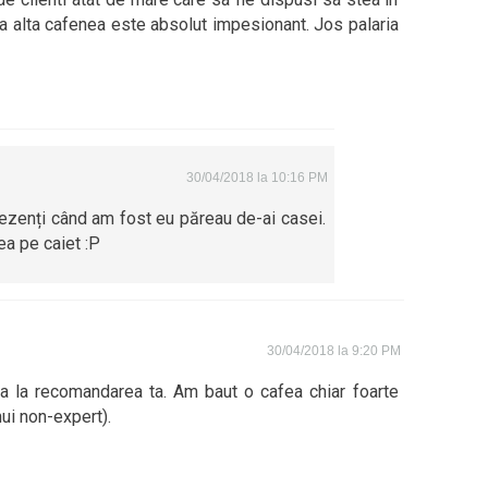
ga alta cafenea este absolut impesionant. Jos palaria
30/04/2018 la 10:16 PM
prezenți când am fost eu păreau de-ai casei.
ea pe caiet :P
30/04/2018 la 9:20 PM
la recomandarea ta. Am baut o cafea chiar foarte
ui non-expert).