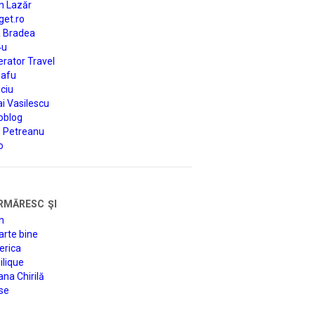
n Lazăr
get.ro
a Bradea
4u
rator Travel
afu
ciu
i Vasilescu
oblog
d Petreanu
o
rmăresc şi
n
arte bine
erica
lique
na Chirilă
se