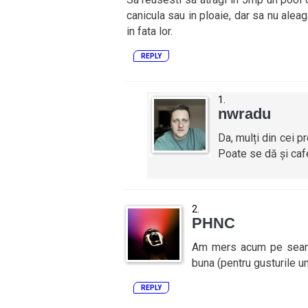
canicula sau in ploaie, dar sa nu alea
in fata lor.
REPLY
nwradu
Da, mulți din cei 
Poate se dă și caf
PHNC
Am mers acum pe seara 
buna (pentru gusturile un
REPLY