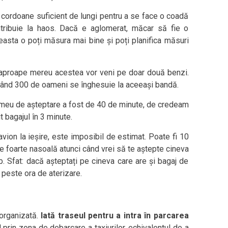
un cordoane suficient de lungi pentru a se face o coadă
tribuie la haos. Dacă e aglomerat, măcar să fie o
asta o poți măsura mai bine și poți planifica măsuri
 aproape mereu acestea vor veni pe doar două benzi.
când 300 de oameni se înghesuie la aceeași bandă.
 meu de așteptare a fost de 40 de minute, de credeam
t bagajul în 3 minute.
avion la ieșire, este imposibil de estimat. Poate fi 10
te foarte nasoală atunci când vrei să te aștepte cineva
 Sfat: dacă așteptați pe cineva care are și bagaj de
 peste ora de aterizare.
 organizată.
Iată traseul pentru a intra în parcarea
l prin zona de debarcare a taxiurilor, echivalentul de a