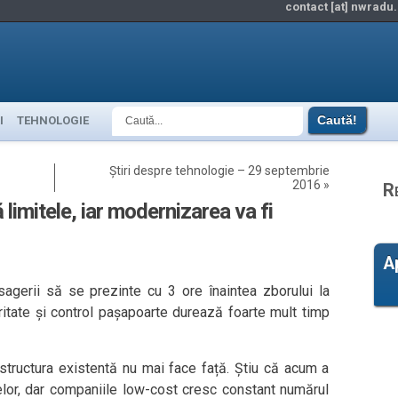
contact [at] nwradu.
I
TEHNOLOGIE
Știri despre tehnologie – 29 septembrie
2016
»
R
 limitele, iar modernizarea va fi
A
agerii să se prezinte cu 3 ore înaintea zborului la
ritate și control pașapoarte durează foarte mult timp
astructura existentă nu mai face față. Știu că acum a
relor, dar companiile low-cost cresc constant numărul