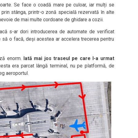
oarte. Se face o coadă mare pe culoar, iar mulți se
 prin stânga, printr-o zonă specială rezervată în alte
 fi nevoie de mai multe cordoane de ghidare a cozii.
acă s-ar dori introducerea de automate de verificat
 să o facă, deși acestea ar accelera trecerea pentru
ază enorm.
Iată mai jos traseul pe care l-a urmat
cesta era parcat lângă terminal, nu pe platformă, de
reg aeroportul.