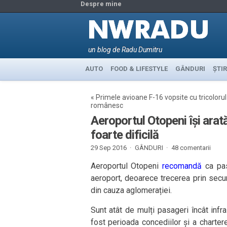
Despre mine
un blog de Radu Dumitru
AUTO
FOOD & LIFESTYLE
GÂNDURI
ȘTIR
«
Primele avioane F-16 vopsite cu tricolorul
românesc
Aeroportul Otopeni își arată
foarte dificilă
29 Sep 2016 ·
GÂNDURI
·
48 comentarii
Aeroportul Otopeni
recomandă
ca pas
aeroport, deoarece trecerea prin secu
din cauza aglomerației.
Sunt atât de mulți pasageri încât infr
fost perioada concediilor și a charte