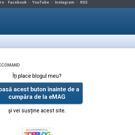
ro ·
Facebook
·
YouTube
·
Instagram
·
RSS
ecomand
Îți place blogul meu?
pasă acest buton înainte de a
cumpăra de la eMAG
și vei susține acest site.