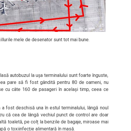
llurile mele de desenator sunt tot mai bune.
lasă autobuzul la ușa terminalului sunt foarte înguste,
eea pare să fi fost gândită pentru 80 de oameni, nu
se cu câte 160 de pasageri în același timp, ceea ce
 a fost deschisă una în estul terminalului, lângă noul
tru că cea de lângă vechiul punct de control are doar
altă toaletă, pe colț la benzile de bagaje, miroase mai
pă o toxiinfecție alimentară în masă.