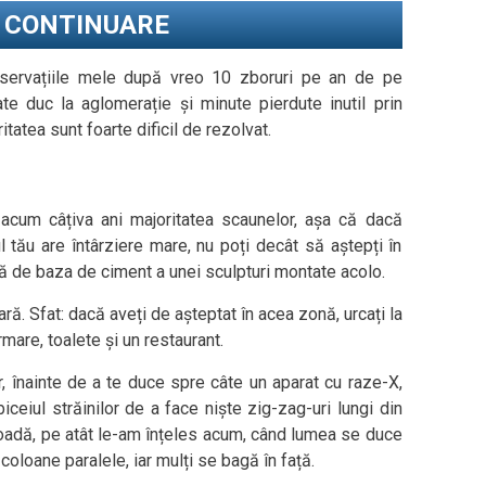
N CONTINUARE
servațiile mele după vreo 10 zboruri pe an de pe
ate duc la aglomerație și minute pierdute inutil prin
tatea sunt foarte dificil de rezolvat.
acum câțiva ani majoritatea scaunelor, așa că dacă
 tău are întârziere mare, nu poți decât să aștepți în
mă de baza de ciment a unei sculpturi montate acolo.
ă. Sfat: dacă aveți de așteptat în acea zonă, urcați la
mare, toalete și un restaurant.
r, înainte de a te duce spre câte un aparat cu raze-X,
eiul străinilor de a face niște zig-zag-uri lungi din
coadă, pe atât le-am înțeles acum, când lumea se duce
 coloane paralele, iar mulți se bagă în față.