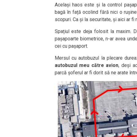
Același haos este și la control pașap
bagă în față ocolind fără nici o rușine
scopuri. Ca și la securitate, și aici ar
Spațiul este deja folosit la maxim. D
pașapoarte biometrice, n-ar avea unde
cei cu pașaport.
Mersul cu autobuzul la plecare dure
autobuzul meu către avion
, deși a
parcă șoferul ar fi dorit să ne arate înt