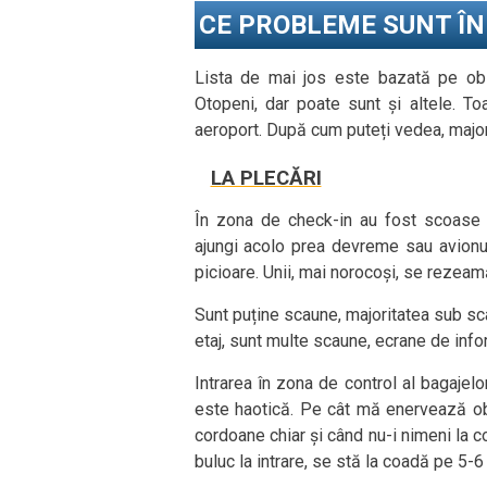
CE PROBLEME SUNT Î
Lista de mai jos este bazată pe ob
Otopeni, dar poate sunt și altele. To
aeroport. După cum puteți vedea, majori
LA PLECĂRI
În zona de check-in au fost scoase 
ajungi acolo prea devreme sau avionul
picioare. Unii, mai norocoși, se rezea
Sunt puține scaune, majoritatea sub scar
etaj, sunt multe scaune, ecrane de infor
Intrarea în zona de control al bagajelo
este haotică. Pe cât mă enervează obic
cordoane chiar și când nu-i nimeni la 
buluc la intrare, se stă la coadă pe 5-6