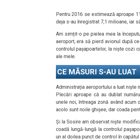
Pentru 2016 se estimează aproape 11 
deja s-au înregistrat 7,1 milioane, iar s
Am simțit-o pe pielea mea la începutul l
aeroport, era să pierd avionul după ce-
controlul pașapoartelor, la niște coz
ale mele.
CE MĂSURI S-AU LUAT
Administrația aeroportului a luat niște 
Plecări aproape că au dublat numărul
unele noi, întreaga zonă având acum o
acolo sunt noile ghișee, dar coada pent
Și la Sosire am observat niște modifică
coadă lungă-lungă la controlul pașapo
un al doilea punct de control în capătul 