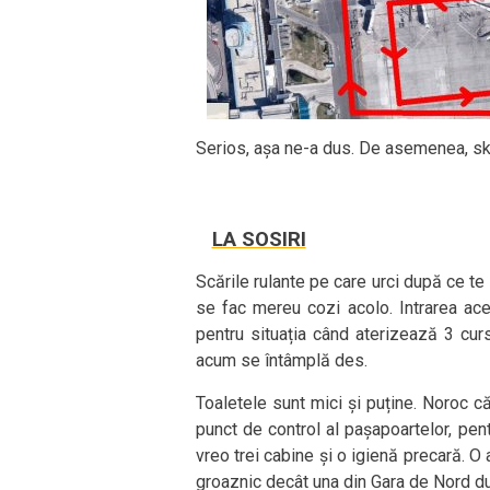
Serios, așa ne-a dus. De asemenea, ski
LA SOSIRI
Scările rulante pe care urci după ce te 
se fac mereu cozi acolo. Intrarea ac
pentru situația când aterizează 3 cur
acum se întâmplă des.
Toaletele sunt mici și puține. Noroc că
punct de control al pașapoartelor, pen
vreo trei cabine și o igienă precară. O 
groaznic decât una din Gara de Nord du