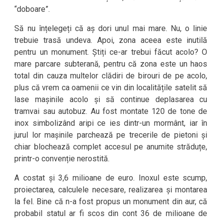
“doboare”.
Să nu înțelegeți că aș dori unul mai mare. Nu, o linie
trebuie trasă undeva. Apoi, zona aceea este inutilă
pentru un monument. Știți ce-ar trebui făcut acolo? O
mare parcare subterană, pentru că zona este un haos
total din cauza multelor clădiri de birouri de pe acolo,
plus că vrem ca oamenii ce vin din localitățile satelit să
lase mașinile acolo și să continue deplasarea cu
tramvai sau autobuz. Au fost montate 120 de tone de
inox simbolizând aripi ce ies dintr-un mormânt, iar în
jurul lor mașinile parchează pe trecerile de pietoni și
chiar blochează complet accesul pe anumite străduțe,
printr-o convenție nerostită.
A costat și 3,6 milioane de euro. Inoxul este scump,
proiectarea, calculele necesare, realizarea și montarea
la fel. Bine că n-a fost propus un monument din aur, că
probabil statul ar fi scos din cont 36 de milioane de