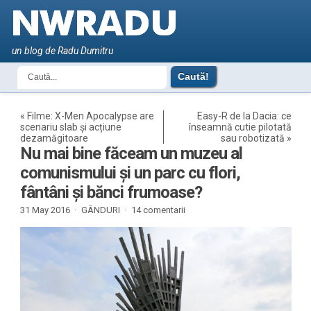
un blog de Radu Dumitru
«
Filme: X-Men Apocalypse are
Easy-R de la Dacia: ce
scenariu slab și acțiune
înseamnă cutie pilotată
dezamăgitoare
sau robotizată
»
Nu mai bine făceam un muzeu al
comunismului și un parc cu flori,
fântâni și bănci frumoase?
31 May 2016 ·
GÂNDURI
·
14 comentarii