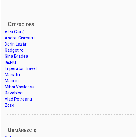
Citesc des
Alex Ciucă
Andrei Cismaru
Dorin Lazăr
Gadget.ro
Gina Bradea
Iași4u
Imperator Travel
Manafu
Mariciu
Mihai Vasilescu
Revoblog
Vlad Petreanu
Zoso
Urmăresc şi