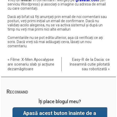
serviciu Wordpress) și asociați o imagine cu adresa de email
cu care comentați.
Dacă ați bifat să fiți anunțați prin email de noi comentarii sau
posturi, veți primi inițial un email de confirmare. Dacă nu
validați acolo alegerea, nu se va activa sistemul și după un
timp nu veți mai primi nici alte emailuri
Comentariile nu se pot edita ulterior, așa că verificați ce ați
scris. Dacă vreți să mai adăugați ceva, lăsați un nou
comentariu.
«
Filme: X-Men Apocalypse
Easy-R de la Dacia: ce
are scenariu slab și acțiune
înseamnă cutie pilotată
dezamăgitoare
sau robotizată
»
Recomand
Îți place blogul meu?
Apasă acest buton înainte de a