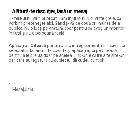
Alătură-te discuției, lasă un mesaj
E-mail-ul nu va fi publicat. Fără înjurături și cuvinte grele, că
vorbim prietenește aici. Gândiți-vă de două ori înainte de a
publica. Nu o luați pe arătură doar pentru că aveți un monitor
în față și nu o persoană reală.
Apăsați pe
Citează
pentru a cita întreg comentariul cuiva sau
selectați întâi anumite cuvinte și apăsați apoi pe Citează
pentru a le prelua doar pe acelea. Link-urile către alte site-uri,
dar care au legătură cu subiectul discuției, sunt ok.