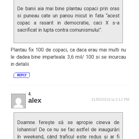
De banii aia mai bine plantau copaci prin oras
si puneau cate un panou micut in fata “acest
copac a rasarit in democratie, caci X s-a
sacrificat in lupta contra comunismului”.
Plantau fix 100 de copaci, ca daca erau mai multi nu
le dadea bine imparteala: 3,6 mil/ 100 si se incurcau
in detalii.
REPLY
alex
31/05/2016 la 3:12 PM
Doamne ferește să se apropie cineva de
Iohannis! De ce nu se fac astfel de inaugurări
în weekend, când traficul este redus și ar fi