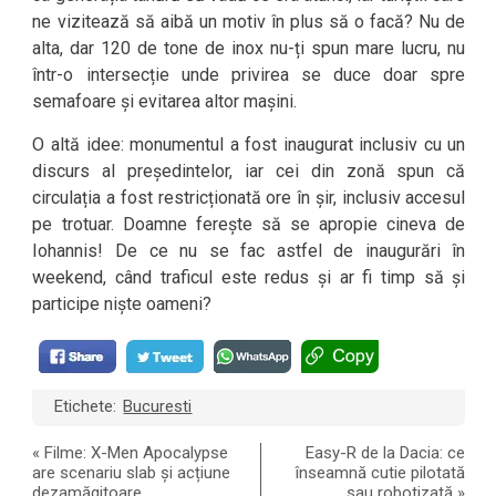
ne vizitează să aibă un motiv în plus să o facă? Nu de
alta, dar 120 de tone de inox nu-ți spun mare lucru, nu
într-o intersecție unde privirea se duce doar spre
semafoare și evitarea altor mașini.
O altă idee: monumentul a fost inaugurat inclusiv cu un
discurs al președintelor, iar cei din zonă spun că
circulația a fost restricționată ore în șir, inclusiv accesul
pe trotuar. Doamne ferește să se apropie cineva de
Iohannis! De ce nu se fac astfel de inaugurări în
weekend, când traficul este redus și ar fi timp să și
participe niște oameni?
Etichete:
Bucuresti
«
Filme: X-Men Apocalypse
Easy-R de la Dacia: ce
are scenariu slab și acțiune
înseamnă cutie pilotată
dezamăgitoare
sau robotizată
»