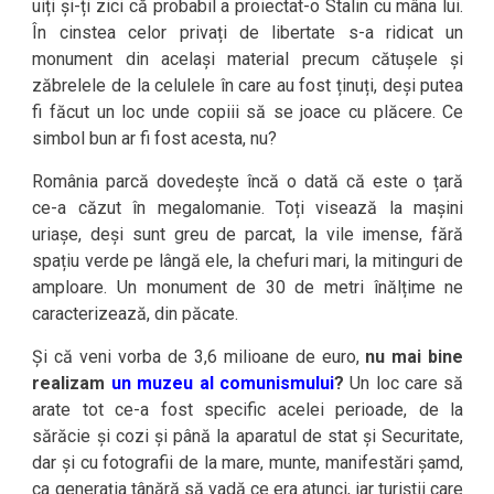
uiți și-ți zici că probabil a proiectat-o Stalin cu mâna lui.
În cinstea celor privați de libertate s-a ridicat un
monument din același material precum cătușele și
zăbrelele de la celulele în care au fost ținuți, deși putea
fi făcut un loc unde copiii să se joace cu plăcere. Ce
simbol bun ar fi fost acesta, nu?
România parcă dovedește încă o dată că este o țară
ce-a căzut în megalomanie. Toți visează la mașini
uriașe, deși sunt greu de parcat, la vile imense, fără
spațiu verde pe lângă ele, la chefuri mari, la mitinguri de
amploare. Un monument de 30 de metri înălțime ne
caracterizează, din păcate.
Și că veni vorba de 3,6 milioane de euro,
nu mai bine
realizam
un muzeu al comunismului
?
Un loc care să
arate tot ce-a fost specific acelei perioade, de la
sărăcie și cozi și până la aparatul de stat și Securitate,
dar și cu fotografii de la mare, munte, manifestări șamd,
ca generația tânără să vadă ce era atunci, iar turiștii care