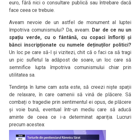
euro, fără nici o consultare publică sau întrebare dacă
face ceea ce trebuie.
Aveam nevoie de un astfel de monument al luptei
împotriva comunismului? Da, aveam.
Dar de ce nu un
spațiu verde, cu o fântână, cu copaci înfloriți și
bănci inscripționate cu numele deținuților politici?
Un loc pe care să-l și vizitezi, chit că o faci ca să tragi
un pic sufletul la adăpost de soare, un loc care să
semnifice lupta împotriva comunismului chiar prin
utilitatea sa.
Tendința în lume cam asta este, să creezi niște spații
de relaxare, în care oamenii să vină de plăcere. Să
combați o tragedie prin sentimentul ei opus, de plăcere
și voie bună, eventual într-un mediu care să aducă
aminte de ceea ce i-a determinat apariția. Lucruri
precum acestea: