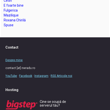
Cetin
E foarte bine
Fulgerica
Mazilique
Roxana Chirilă
Spuse
Contact
Despre mine
contact [at] nwradu.ro
YouTube
·
Facebook
·
Instagram
·
RSS Articole noi
Hosting
Cine se ocupă de
serverul tău?