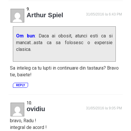
Arthur Spiel
31/05/2016 la 6:43 PM
Om bun
: Daca ai obosit, atunci esti ca si
mancat…asta ca sa folosesc o expersie
clasica.
Sa inteleg ca tu lupti in continuare din tastaura? Bravo
tie, baiete!
REPLY
ovidiu
31/05/2016 la 9:05 PM
bravo, Radu !
integral de acord !