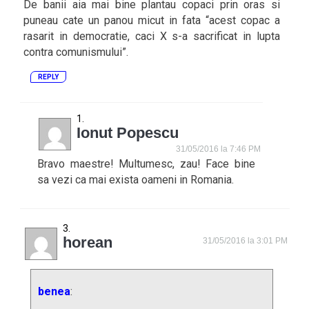
De banii aia mai bine plantau copaci prin oras si
puneau cate un panou micut in fata “acest copac a
rasarit in democratie, caci X s-a sacrificat in lupta
contra comunismului”.
REPLY
Ionut Popescu
31/05/2016 la 7:46 PM
Bravo maestre! Multumesc, zau! Face bine
sa vezi ca mai exista oameni in Romania.
horean
31/05/2016 la 3:01 PM
benea
: