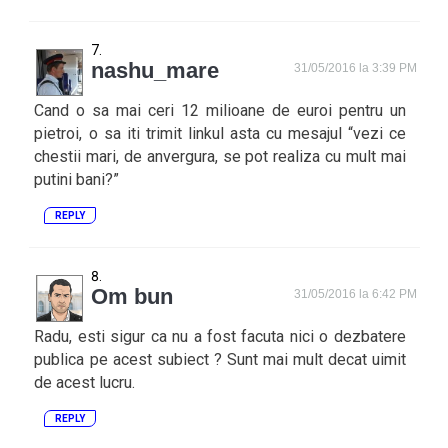
nashu_mare
31/05/2016 la 3:39 PM
Cand o sa mai ceri 12 milioane de euroi pentru un
pietroi, o sa iti trimit linkul asta cu mesajul “vezi ce
chestii mari, de anvergura, se pot realiza cu mult mai
putini bani?”
REPLY
Om bun
31/05/2016 la 6:42 PM
Radu, esti sigur ca nu a fost facuta nici o dezbatere
publica pe acest subiect ? Sunt mai mult decat uimit
de acest lucru.
REPLY