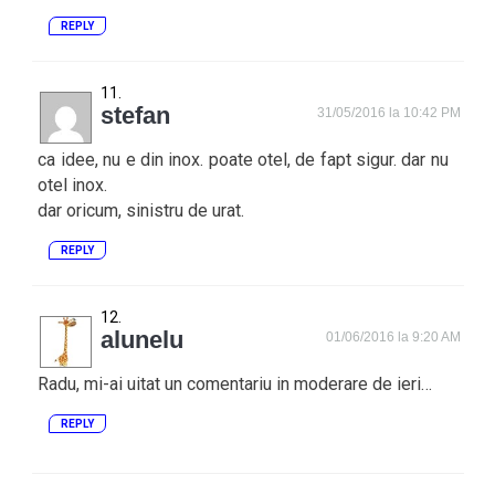
REPLY
stefan
31/05/2016 la 10:42 PM
ca idee, nu e din inox. poate otel, de fapt sigur. dar nu
otel inox.
dar oricum, sinistru de urat.
REPLY
alunelu
01/06/2016 la 9:20 AM
Radu, mi-ai uitat un comentariu in moderare de ieri…
REPLY