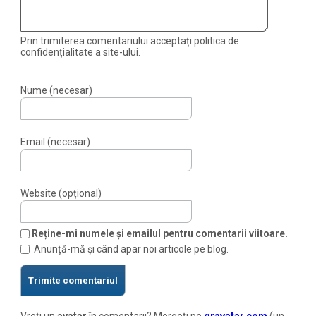
Prin trimiterea comentariului acceptați politica de
confidențialitate a site-ului.
Nume (necesar)
Email (necesar)
Website (opțional)
Reține-mi numele și emailul pentru comentarii viitoare.
Anunță-mă și când apar noi articole pe blog.
Vreți un
avatar
în comentarii? Mergeți pe
gravatar.com
(un