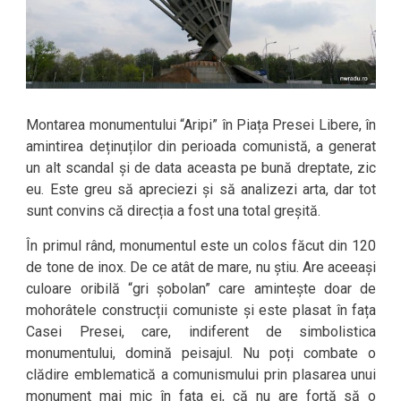
Montarea monumentului “Aripi” în Piața Presei Libere, în
amintirea deținuților din perioada comunistă, a generat
un alt scandal și de data aceasta pe bună dreptate, zic
eu. Este greu să apreciezi și să analizezi arta, dar tot
sunt convins că direcția a fost una total greșită.
În primul rând, monumentul este un colos făcut din 120
de tone de inox. De ce atât de mare, nu știu. Are aceeași
culoare oribilă “gri șobolan” care amintește doar de
mohorâtele construcții comuniste și este plasat în fața
Casei Presei, care, indiferent de simbolistica
monumentului, domină peisajul. Nu poți combate o
clădire emblematică a comunismului prin plasarea unui
monument mai mic în fața ei, că nu are forță să o