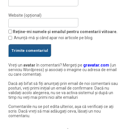
Website (opțional)
Reține-mi numele și emailul pentru comentarii viitoare.
Anunță-mă și când apar noi articole pe blog.
Vreți un
avatar
în comentarii? Mergeți pe
gravatar.com
(un
serviciu Wordpress) și asociați o imagine cu adresa de email
cu care comentați.
Dacă ați bifat să fiți anunțați prin email de noi comentarii sau
posturi, veți primi inițial un email de confirmare. Dacă nu
validați acolo alegerea, nu se va activa sistemul și după un
timp nu veți mai primi nici alte emailuri
Comentariile nu se pot edita ulterior, așa că verificați ce ați
scris. Dacă vreți să mai adăugați ceva, lăsați un nou
comentariu.