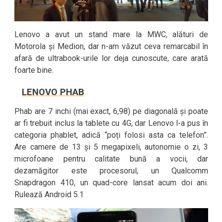
Lenovo a avut un stand mare la MWC, alături de
Motorola și Medion, dar n-am văzut ceva remarcabil în
afară de ultrabook-urile lor deja cunoscute, care arată
foarte bine.
LENOVO PHAB
Phab are 7 inchi (mai exact, 6,98) pe diagonală și poate
ar fi trebuit inclus la tablete cu 4G, dar Lenovo l-a pus în
categoria phablet, adică “poți folosi asta ca telefon”.
Are camere de 13 și 5 megapixeli, autonomie o zi, 3
microfoane pentru calitate bună a vocii, dar
dezamăgitor este procesorul, un Qualcomm
Snapdragon 410, un quad-core lansat acum doi ani.
Rulează Android 5.1