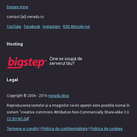
Despre mine
contact [at] nwradu.ro
YouTube
·
Facebook
·
Instagram
·
RSS Articole noi
Hosting
Cine se ocupă de
serverul tău?
Legal
Copyright © 2006 - 2016
nwradu blog
.
Reproducerea textelor și a imaginilor ce-mi aparțin este posibilă numai în
sistem "creative commons Attribution Non-Commercially Share-alike 3.0
CC BY-NC-SA
".
Termene și condiții
|
Politica de confidențialitate
|
Politica de cookies