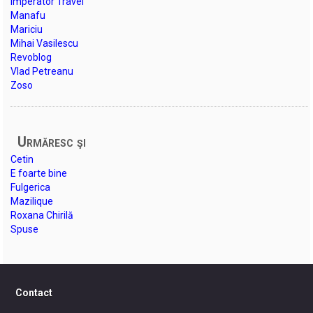
Imperator Travel
Manafu
Mariciu
Mihai Vasilescu
Revoblog
Vlad Petreanu
Zoso
Urmăresc şi
Cetin
E foarte bine
Fulgerica
Mazilique
Roxana Chirilă
Spuse
Contact