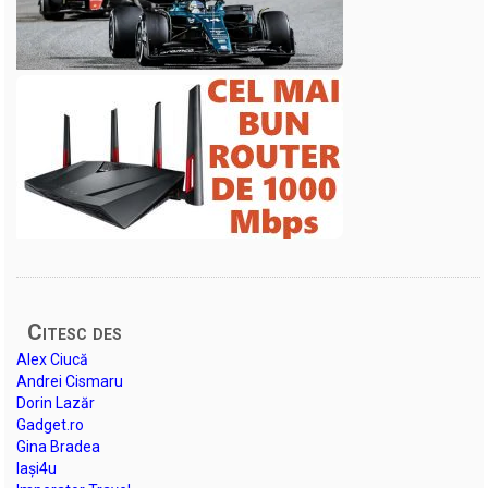
Citesc des
Alex Ciucă
Andrei Cismaru
Dorin Lazăr
Gadget.ro
Gina Bradea
Iași4u