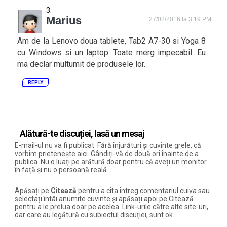
Marius
27/02/2016 la 3:19 PM
Am de la Lenovo doua tablete, Tab2 A7-30 si Yoga 8
cu Windows si un laptop. Toate merg impecabil. Eu
ma declar multumit de produsele lor.
REPLY
Alătură-te discuției, lasă un mesaj
E-mail-ul nu va fi publicat. Fără înjurături și cuvinte grele, că
vorbim prietenește aici. Gândiți-vă de două ori înainte de a
publica. Nu o luați pe arătură doar pentru că aveți un monitor
în față și nu o persoană reală.
Apăsați pe
Citează
pentru a cita întreg comentariul cuiva sau
selectați întâi anumite cuvinte și apăsați apoi pe Citează
pentru a le prelua doar pe acelea. Link-urile către alte site-uri,
dar care au legătură cu subiectul discuției, sunt ok.