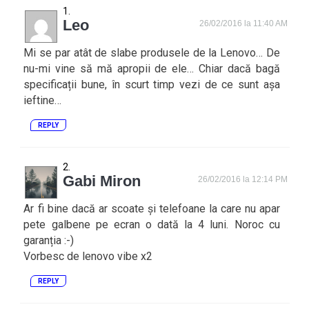
Leo
26/02/2016 la 11:40 AM
Mi se par atât de slabe produsele de la Lenovo… De
nu-mi vine să mă apropii de ele… Chiar dacă bagă
specificații bune, în scurt timp vezi de ce sunt așa
ieftine…
REPLY
Gabi Miron
26/02/2016 la 12:14 PM
Ar fi bine dacă ar scoate și telefoane la care nu apar
pete galbene pe ecran o dată la 4 luni. Noroc cu
garanția :-)
Vorbesc de lenovo vibe x2
REPLY