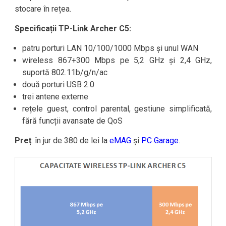
stocare în rețea.
Specificații TP-Link Archer C5:
patru porturi LAN 10/100/1000 Mbps și unul WAN
wireless 867+300 Mbps pe 5,2 GHz și 2,4 GHz,
suportă 802.11b/g/n/ac
două porturi USB 2.0
trei antene externe
rețele guest, control parental, gestiune simplificată,
fără funcții avansate de QoS
Preț
: în jur de 380 de lei la
eMAG
și
PC Garage
.