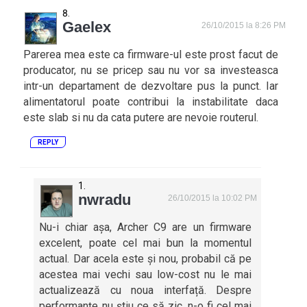
Gaelex
26/10/2015 la 8:26 PM
Parerea mea este ca firmware-ul este prost facut de
producator, nu se pricep sau nu vor sa investeasca
intr-un departament de dezvoltare pus la punct. Iar
alimentatorul poate contribui la instabilitate daca
este slab si nu da cata putere are nevoie routerul.
REPLY
nwradu
26/10/2015 la 10:02 PM
Nu-i chiar așa, Archer C9 are un firmware
excelent, poate cel mai bun la momentul
actual. Dar acela este și nou, probabil că pe
acestea mai vechi sau low-cost nu le mai
actualizează cu noua interfață. Despre
performanțe nu știu ce să zic, n-o fi cel mai