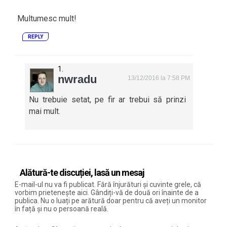
Multumesc mult!
REPLY
nwradu
13/12/2016 la 7:58 PM
Nu trebuie setat, pe fir ar trebui să prinzi
mai mult.
Alătură-te discuției, lasă un mesaj
E-mail-ul nu va fi publicat. Fără înjurături și cuvinte grele, că
vorbim prietenește aici. Gândiți-vă de două ori înainte de a
publica. Nu o luați pe arătură doar pentru că aveți un monitor
în față și nu o persoană reală.