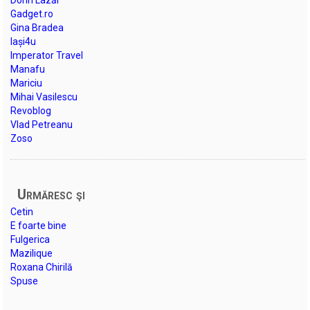
Gadget.ro
Gina Bradea
Iași4u
Imperator Travel
Manafu
Mariciu
Mihai Vasilescu
Revoblog
Vlad Petreanu
Zoso
Urmăresc şi
Cetin
E foarte bine
Fulgerica
Mazilique
Roxana Chirilă
Spuse