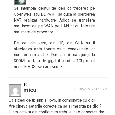
Se intampla destul de des ca trecerea pe
OpenWRT sau DD-WRT sa duca la pierderea
NAT realizat hardware. Adica se transfera
mai incet de pe WAN pe LAN si cu folosire
mai mare de procesor.
Pe cei din vest, din UE, din SUA nu ii
afecteaza asta foarte mult, conexiunile lor
sunt oricum slabe. Dar la noi, sa ajungi la
300Mbps fata de gigabit cand ai 1Gbps cat
ai de la RDS, se cam simte.
micu
26/10/2015 la 11:13 PM
Ca ziceai de tp-link si ipv6, in combinatie cu digi.
Are cineva setarile corecte ca sa si mearga pe digi?
L-am activat din config cum trebuie, si e conectat, dar