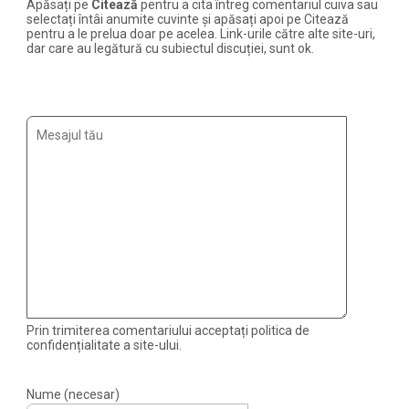
Apăsați pe
Citează
pentru a cita întreg comentariul cuiva sau
selectați întâi anumite cuvinte și apăsați apoi pe Citează
pentru a le prelua doar pe acelea. Link-urile către alte site-uri,
dar care au legătură cu subiectul discuției, sunt ok.
Prin trimiterea comentariului acceptați politica de
confidențialitate a site-ului.
Nume (necesar)