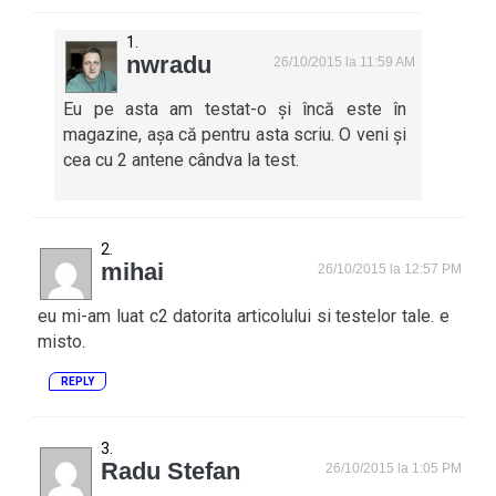
nwradu
26/10/2015 la 11:59 AM
Eu pe asta am testat-o și încă este în
magazine, așa că pentru asta scriu. O veni și
cea cu 2 antene cândva la test.
mihai
26/10/2015 la 12:57 PM
eu mi-am luat c2 datorita articolului si testelor tale. e
misto.
REPLY
Radu Stefan
26/10/2015 la 1:05 PM