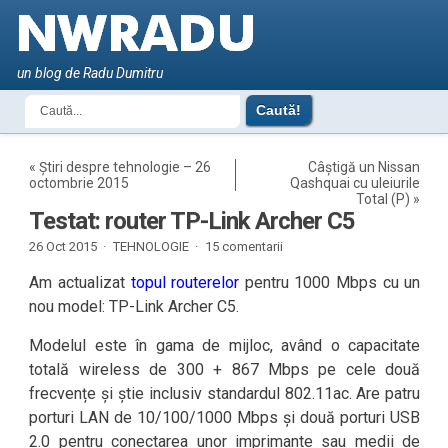
un blog de Radu Dumitru
«
Știri despre tehnologie – 26
Câștigă un Nissan
octombrie 2015
Qashquai cu uleiurile
Total (P)
»
Testat: router TP-Link Archer C5
26 Oct 2015 ·
TEHNOLOGIE
·
15 comentarii
Am actualizat
topul routerelor
pentru 1000 Mbps cu un
nou model: TP-Link Archer C5.
Modelul este în gama de mijloc, având o capacitate
totală wireless de 300 + 867 Mbps pe cele două
frecvențe și știe inclusiv standardul 802.11ac. Are patru
porturi LAN de 10/100/1000 Mbps și două porturi USB
2.0 pentru conectarea unor imprimante sau medii de