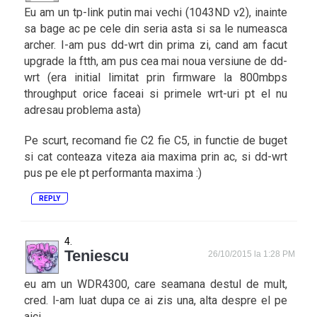
Eu am un tp-link putin mai vechi (1043ND v2), inainte
sa bage ac pe cele din seria asta si sa le numeasca
archer. I-am pus dd-wrt din prima zi, cand am facut
upgrade la ftth, am pus cea mai noua versiune de dd-
wrt (era initial limitat prin firmware la 800mbps
throughput orice faceai si primele wrt-uri pt el nu
adresau problema asta)
Pe scurt, recomand fie C2 fie C5, in functie de buget
si cat conteaza viteza aia maxima prin ac, si dd-wrt
pus pe ele pt performanta maxima :)
REPLY
Teniescu
26/10/2015 la 1:28 PM
eu am un WDR4300‎, care seamana destul de mult,
cred. l-am luat dupa ce ai zis una, alta despre el pe
aici.