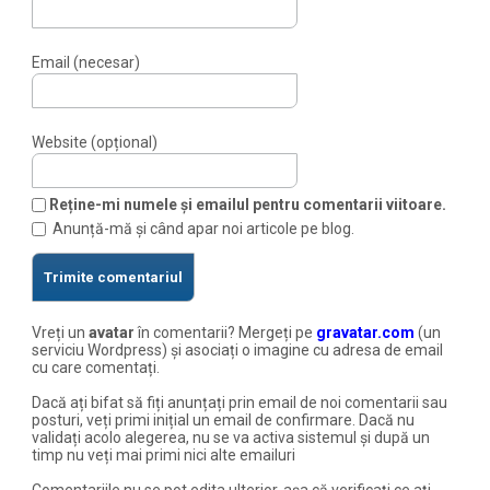
Email (necesar)
Website (opțional)
Reține-mi numele și emailul pentru comentarii viitoare.
Anunță-mă și când apar noi articole pe blog.
Vreți un
avatar
în comentarii? Mergeți pe
gravatar.com
(un
serviciu Wordpress) și asociați o imagine cu adresa de email
cu care comentați.
Dacă ați bifat să fiți anunțați prin email de noi comentarii sau
posturi, veți primi inițial un email de confirmare. Dacă nu
validați acolo alegerea, nu se va activa sistemul și după un
timp nu veți mai primi nici alte emailuri
Comentariile nu se pot edita ulterior, așa că verificați ce ați