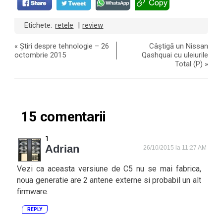
Etichete:
retele
review
|
«
Știri despre tehnologie – 26
Câștigă un Nissan
octombrie 2015
Qashquai cu uleiurile
Total (P)
»
15 comentarii
Adrian
26/10/2015 la 11:27 AM
Vezi ca aceasta versiune de C5 nu se mai fabrica,
noua generatie are 2 antene externe si probabil un alt
firmware.
REPLY