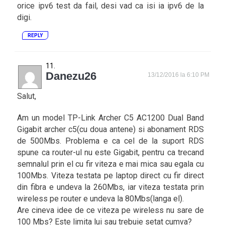
orice ipv6 test da fail, desi vad ca isi ia ipv6 de la
digi.
REPLY
Danezu26
13/12/2016 la 6:10 PM
Salut,
Am un model TP-Link Archer C5 AC1200 Dual Band
Gigabit archer c5(cu doua antene) si abonament RDS
de 500Mbs. Problema e ca cel de la suport RDS
spune ca router-ul nu este Gigabit, pentru ca trecand
semnalul prin el cu fir viteza e mai mica sau egala cu
100Mbs. Viteza testata pe laptop direct cu fir direct
din fibra e undeva la 260Mbs, iar viteza testata prin
wireless pe router e undeva la 80Mbs(langa el).
Are cineva idee de ce viteza pe wireless nu sare de
100 Mbs? Este limita lui sau trebuie setat cumva?