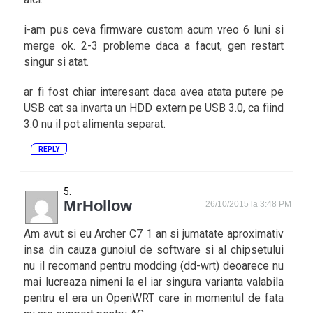
i-am pus ceva firmware custom acum vreo 6 luni si
merge ok. 2-3 probleme daca a facut, gen restart
singur si atat.
ar fi fost chiar interesant daca avea atata putere pe
USB cat sa invarta un HDD extern pe USB 3.0, ca fiind
3.0 nu il pot alimenta separat.
REPLY
MrHollow
26/10/2015 la 3:48 PM
Am avut si eu Archer C7 1 an si jumatate aproximativ
insa din cauza gunoiul de software si al chipsetului
nu il recomand pentru modding (dd-wrt) deoarece nu
mai lucreaza nimeni la el iar singura varianta valabila
pentru el era un OpenWRT care in momentul de fata