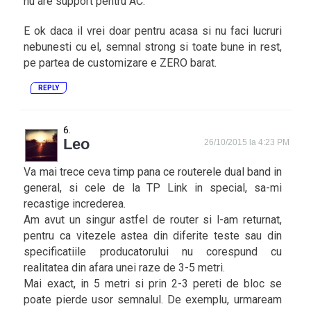
nu are support pentru AC.
E ok daca il vrei doar pentru acasa si nu faci lucruri
nebunesti cu el, semnal strong si toate bune in rest,
pe partea de customizare e ZERO barat.
REPLY
Leo
26/10/2015 la 4:23 PM
Va mai trece ceva timp pana ce routerele dual band in
general, si cele de la TP Link in special, sa-mi
recastige increderea.
Am avut un singur astfel de router si l-am returnat,
pentru ca vitezele astea din diferite teste sau din
specificatiile producatorului nu corespund cu
realitatea din afara unei raze de 3-5 metri.
Mai exact, in 5 metri si prin 2-3 pereti de bloc se
poate pierde usor semnalul. De exemplu, urmaream