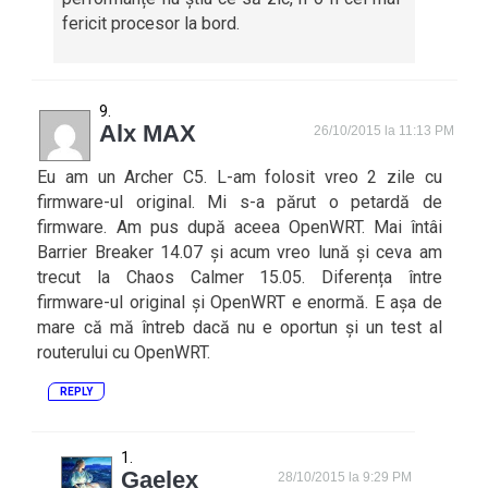
fericit procesor la bord.
Alx MAX
26/10/2015 la 11:13 PM
Eu am un Archer C5. L-am folosit vreo 2 zile cu
firmware-ul original. Mi s-a părut o petardă de
firmware. Am pus după aceea OpenWRT. Mai întâi
Barrier Breaker 14.07 și acum vreo lună și ceva am
trecut la Chaos Calmer 15.05. Diferența între
firmware-ul original și OpenWRT e enormă. E așa de
mare că mă întreb dacă nu e oportun și un test al
routerului cu OpenWRT.
REPLY
Gaelex
28/10/2015 la 9:29 PM