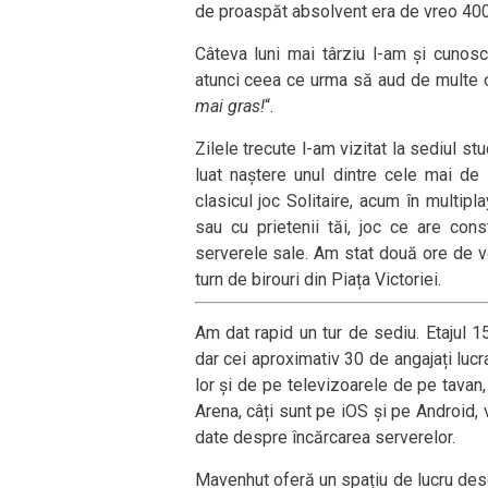
de proaspăt absolvent era de vreo 400 
Câteva luni mai târziu l-am și cunos
atunci ceea ce urma să aud de multe ori
mai gras!
“.
Zilele trecute l-am vizitat la sediul s
luat naștere unul dintre cele mai de 
clasicul joc Solitaire, acum în multipla
sau cu prietenii tăi, joc ce are cons
serverele sale. Am stat două ore de vo
turn de birouri din Piața Victoriei.
Am dat rapid un tur de sediu. Etajul 15
dar cei aproximativ 30 de angajați lucr
lor și de pe televizoarele de pe tavan, 
Arena, câți sunt pe iOS și pe Android, v
date despre încărcarea serverelor.
Mavenhut oferă un spațiu de lucru desch