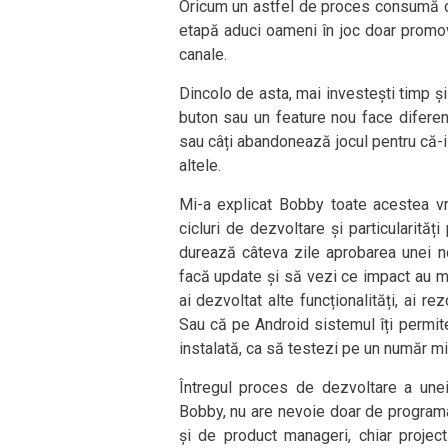
Oricum un astfel de proces consumă or
etapă aduci oameni în joc doar promov
canale.
Dincolo de asta, mai investești timp și 
buton sau un feature nou face diferenț
sau câți abandonează jocul pentru că-i
altele.
Mi-a explicat Bobby toate acestea vr
cicluri de dezvoltare și particularităț
durează câteva zile aprobarea unei noi 
facă update și să vezi ce impact au mod
ai dezvoltat alte funcționalități, ai r
Sau că pe Android sistemul îți permit
instalată, ca să testezi pe un număr 
Întregul proces de dezvoltare a unei
Bobby, nu are nevoie doar de programat
și de product manageri, chiar proje