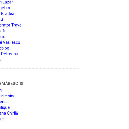
n Lazăr
get.ro
a Bradea
4u
rator Travel
afu
ciu
i Vasilescu
oblog
d Petreanu
o
rmăresc şi
n
arte bine
erica
lique
na Chirilă
se