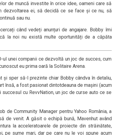
 orelor de muncă investite în orice idee, oameni care să
n dezvoltarea ei, să decidă ce se face și ce nu, să
ontinuă sau nu.
ncercați când vedeți anunțuri de angajare. Bobby îmi
că la noi nu există multe oportunități de a căpăta
EO-ul unei companii ce dezvoltă un joc de succes, cum
cunoscut eu prima oară la Solitaire Arena.
t și sper să-l prezinte chiar Bobby cândva în detaliu,
urt însă, a fost pasionat dintotdeauna de mașini (acum
ni succesul cu RevvNation, un joc de curse auto ce se
n job de Community Manager pentru Yahoo România, a
rsă de venit. A găsit o echipă bună, Mavenhut având
ntura la acceleratoarele de proiecte din străinătate,
doi, pe sume mari, dar pe care nu le voi spune acum