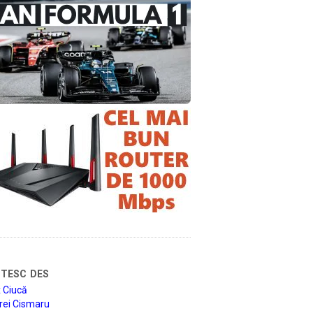
tesc des
 Ciucă
rei Cismaru