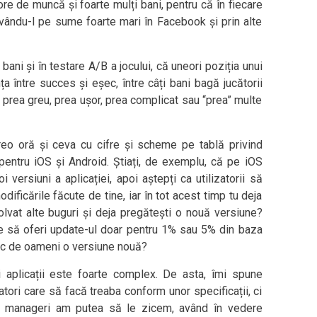
e de muncă și foarte mulți bani, pentru că în fiecare
ându-l pe sume foarte mari în Facebook și prin alte
bani și în testare A/B a jocului, că uneori poziția unui
a între succes și eșec, între câți bani bagă jucătorii
 prea greu, prea ușor, prea complicat sau “prea” multe
eo oră și ceva cu cifre și scheme pe tablă privind
i pentru iOS și Android. Știați, de exemplu, că pe iOS
versiuni a aplicației, apoi aștepți ca utilizatorii să
ificările făcute de tine, iar în tot acest timp tu deja
ezolvat alte buguri și deja pregătești o nouă versiune?
e să oferi update-ul doar pentru 1% sau 5% din baza
mic de oameni o versiune nouă?
 aplicații este foarte complex. De asta, îmi spune
ori care să facă treaba conform unor specificații, ci
ct manageri am putea să le zicem, având în vedere