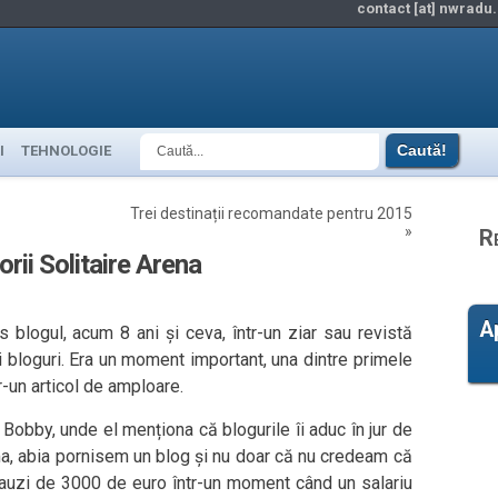
contact [at] nwradu.
I
TEHNOLOGIE
Trei destinații recomandate pentru 2015
»
R
orii Solitaire Arena
A
blogul, acum 8 ani și ceva, într-un ziar sau revistă
 bloguri. Era un moment important, una dintre primele
r-un articol de amploare.
cu Bobby, unde el menționa că blogurile îi aduc în jur de
ma, abia pornisem un blog și nu doar că nu credeam că
 auzi de 3000 de euro într-un moment când un salariu