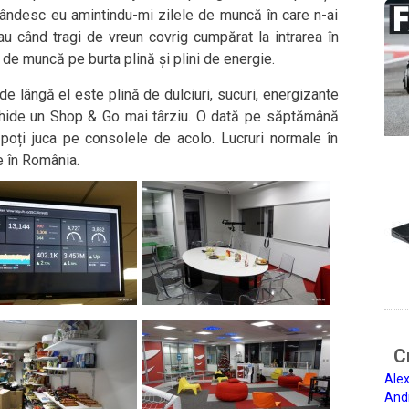
 gândesc eu amintindu-mi zilele de muncă în care n-ai
u când tragi de vreun covrig cumpărat la intrarea în
 de muncă pe burta plină și plini de energie.
e lângă el este plină de dulciuri, sucuri, energizante
chide un Shop & Go mai târziu. O dată pe săptămână
poți juca pe consolele de acolo. Lucruri normale în
te în România.
Ci
Alex
And