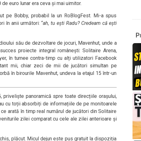
de euro lunar era ceva și mai uimitor.
cut pe Bobby, probabil la un RoBlogFest. Mi-a spus
 în anii următori: “
ah, tu ești Radu? Credeam că ești
Pr
tudioului său de dezvoltare de jocuri, Mavenhut, unde a
succes proiecte integral românești: Solitaire Arena,
yer, în turnee contra-timp cu alți utilizatori Facebook
tant mii, chiar zeci de mii de jucători simultan pe
rbă în birourile Mavenhut, undeva la etajul 15 într-un
, priveliște panoramică spre toate direcțiile orașului,
au cu toții absorbiți de informațiile de pe monitoarele
ce arată în timp real numărul de jucători din Solitaire
eniturile zilei comparat cu cele ale zilei anterioare și
is, plăcut. Micul dejun este pus gratuit la dispoziția