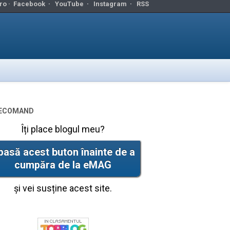
ro ·
Facebook
·
YouTube
·
Instagram
·
RSS
ecomand
Îți place blogul meu?
pasă acest buton înainte de a
cumpăra de la eMAG
și vei susține acest site.