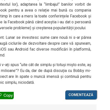
extul lor), adaptarea la “limbajul” banilor vorbit de
cebook pentru a avea o relație mai bună cu compania
 timp în care a mers la toate conferințele Facebook și
 de la Facebook până când aceștia i-au dat o persoană
versele probleme) și creșterea popularității jocului.
dent. Lunar se investesc sume care nouă ni s-ar părea
augă ciclurile de dezvoltare despre care vă spuneam,
OS sau Android fac diverse modificări în platformă,
md.
 v-ați spus “uite cât de simplu și totuși mișto este, aș
gat milioane”? Eu da, dar de după discuția cu Bobby mi-
iect are în spate o muncă imensă și continuă pentru
mic simplu, niciodată.
COMENTEAZĂ