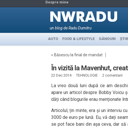
Despre mine
un blog de Radu Dumitru
AUTO
FOOD & LIFESTYLE
GÂNDURI
ȘTIR
«
Băsescu la final de mandat
În vizită la Mavenhut, creat
22 Dec 2014 ·
TEHNOLOGIE
·
2 comentarii
La vreo două luni după ce am deschis 
apare un articol despre Bobby Voicu și
dăți când blogurile erau menționate înt
Articolul, țin minte, era și un interviu 
3000 de euro pe lună. Eu, vă dați sea
se pot face bani din așa ceva, dar să