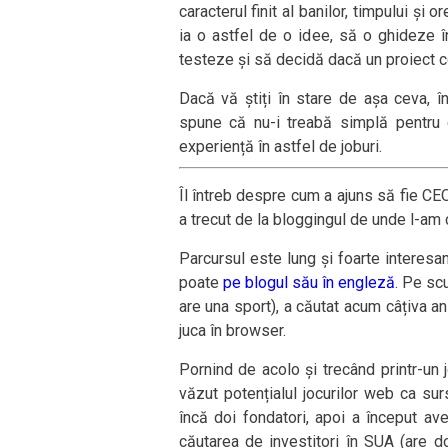
caracterul finit al banilor, timpului și
ia o astfel de o idee, să o ghideze î
testeze și să decidă dacă un proiect c
Dacă vă știți în stare de așa ceva, î
spune că nu-i treabă simplă pentru 
experiență în astfel de joburi.
Îl întreb despre cum a ajuns să fie C
a trecut de la bloggingul de unde l-am 
Parcursul este lung și foarte interesan
poate
pe blogul său în engleză
. Pe sc
are una sport), a căutat acum câțiva a
juca în browser.
Pornind de acolo și trecând printr-u
văzut potențialul jocurilor web ca su
încă doi fondatori, apoi a început ave
căutarea de investitori în SUA (are 