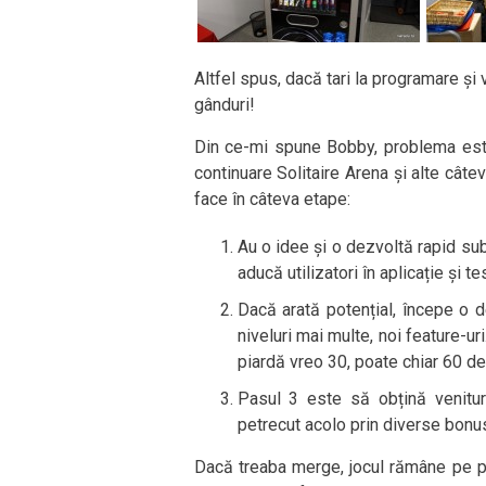
Altfel spus, dacă tari la programare și
gânduri!
Din ce-mi spune Bobby, problema este
continuare Solitaire Arena și alte câtev
face în câteva etape:
Au o idee și o dezvoltă rapid sub
aducă utilizatori în aplicație și 
Dacă arată potențial, începe o d
niveluri mai multe, noi feature-uri
piardă vreo 30, poate chiar 60 de
Pasul 3 este să obțină venituri
petrecut acolo prin diverse bonus
Dacă treaba merge, jocul rămâne pe pi