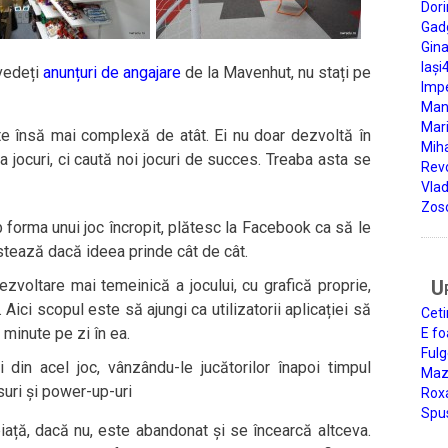
Dori
Gad
Gin
Iași
 vedeți
anunțuri de angajare
de la Mavenhut, nu stați pe
Impe
Man
Mari
 însă mai complexă de atât. Ei nu doar dezvoltă în
Miha
a jocuri, ci caută noi jocuri de succes. Treaba asta se
Rev
Vla
Zos
 forma unui joc încropit, plătesc la Facebook ca să le
testează dacă ideea prinde cât de cât.
ezvoltare mai temeinică a jocului, cu grafică proprie,
U
. Aici scopul este să ajungi ca utilizatorii aplicației să
Ceti
 minute pe zi în ea.
E fo
Fulg
 din acel joc, vânzându-le jucătorilor înapoi timpul
Mazi
uri și power-up-uri
Roxa
Spu
ață, dacă nu, este abandonat și se încearcă altceva.