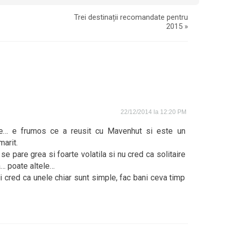
Trei destinații recomandate pentru
2015
»
22/12/2014 la 12:20 PM
e… e frumos ce a reusit cu Mavenhut si este un
marit.
 se pare grea si foarte volatila si nu cred ca solitaire
a… poate altele…
i cred ca unele chiar sunt simple, fac bani ceva timp