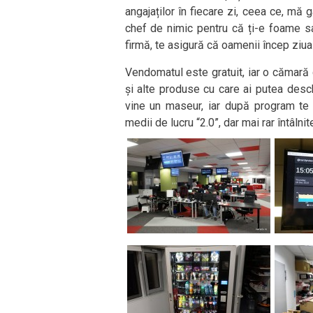
angajaților în fiecare zi, ceea ce, mă
chef de nimic pentru că ți-e foame sa
firmă, te asigură că oamenii încep ziua
Vendomatul este gratuit, iar o cămară d
și alte produse cu care ai putea des
vine un maseur, iar după program te 
medii de lucru “2.0”, dar mai rar întâlni