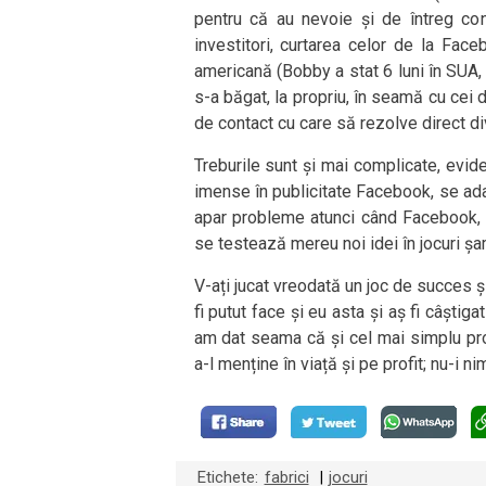
pentru că au nevoie și de întreg cont
investitori, curtarea celor de la Fa
americană (Bobby a stat 6 luni în SUA,
s-a băgat, la propriu, în seamă cu cei
de contact cu care să rezolve direct di
Treburile sunt și mai complicate, evi
imense în publicitate Facebook, se ad
apar probleme atunci când Facebook, i
se testează mereu noi idei în jocuri șa
V-ați jucat vreodată un joc de succes și
fi putut face și eu asta și aș fi câști
am dat seama că și cel mai simplu pro
a-l menține în viață și pe profit; nu-i ni
Etichete:
fabrici
jocuri
|