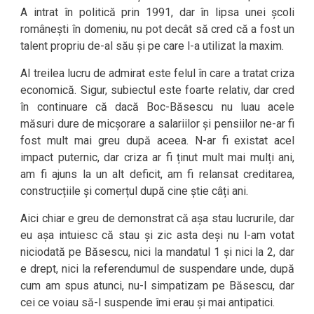
A intrat în politică prin 1991, dar în lipsa unei școli
românești în domeniu, nu pot decât să cred că a fost un
talent propriu de-al său și pe care l-a utilizat la maxim.
Al treilea lucru de admirat este felul în care a tratat criza
economică. Sigur, subiectul este foarte relativ, dar cred
în continuare că dacă Boc-Băsescu nu luau acele
măsuri dure de micșorare a salariilor și pensiilor ne-ar fi
fost mult mai greu după aceea. N-ar fi existat acel
impact puternic, dar criza ar fi ținut mult mai mulți ani,
am fi ajuns la un alt deficit, am fi relansat creditarea,
construcțiile și comerțul după cine știe câți ani.
Aici chiar e greu de demonstrat că așa stau lucrurile, dar
eu așa intuiesc că stau și zic asta deși nu l-am votat
niciodată pe Băsescu, nici la mandatul 1 și nici la 2, dar
e drept, nici la referendumul de suspendare unde, după
cum am spus atunci, nu-l simpatizam pe Băsescu, dar
cei ce voiau să-l suspende îmi erau și mai antipatici.