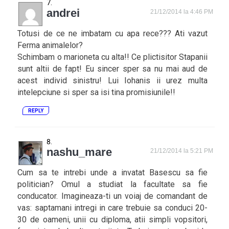
andrei
21/12/2014 la 4:46 PM
Totusi de ce ne imbatam cu apa rece??? Ati vazut
Ferma animalelor?
Schimbam o marioneta cu alta!! Ce plictisitor Stapanii
sunt altii de fapt! Eu sincer sper sa nu mai aud de
acest individ sinistru! Lui Iohanis ii urez multa
intelepciune si sper sa isi tina promisiunile!!
REPLY
nashu_mare
21/12/2014 la 5:21 PM
Cum sa te intrebi unde a invatat Basescu sa fie
politician? Omul a studiat la facultate sa fie
conducator. Imagineaza-ti un voiaj de comandant de
vas: saptamani intregi in care trebuie sa conduci 20-
30 de oameni, unii cu diploma, atii simpli vopsitori,