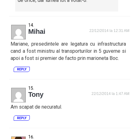
de orice, dar lumea tot a votat-o.
Mihai
22/12/2014 la 12:31 AM
Mariane, presedintele are legatura cu infrastructura
cand a fost ministru al transporturilor in 5 guverne si
apoi a fost si premier de facto prin marioneta Boc.
REPLY
Tony
22/12/2014 la 1:47 AM
Am scapat de necuratul.
REPLY