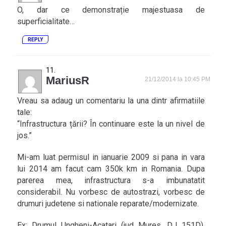
O, dar ce demonstrație majestuasa de
superficialitate…
REPLY
MariusR
21/12/2014 la 10:45 PM
Vreau sa adaug un comentariu la una dintr afirmatiile
tale:
“Infrastructura țării? În continuare este la un nivel de
jos.”
Mi-am luat permisul in ianuarie 2009 si pana in vara
lui 2014 am facut cam 350k km in Romania. Dupa
parerea mea, infrastructura s-a imbunatatit
considerabil. Nu vorbesc de autostrazi, vorbesc de
drumuri judetene si nationale reparate/modernizate.
Ex: Drumul Ungheni-Acatari (jud Mures, DJ 151D),