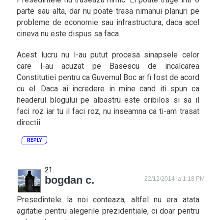
parte sau alta, dar nu poate trasa nimanui planuri pe
probleme de economie sau infrastructura, daca acel
cineva nu este dispus sa faca.
Acest lucru nu l-au putut procesa sinapsele celor
care l-au acuzat pe Basescu de incalcarea
Constitutiei pentru ca Guvernul Boc ar fi fost de acord
cu el. Daca ai incredere in mine cand iti spun ca
headerul blogului pe albastru este oribilos si sa il
faci roz iar tu il faci roz, nu inseamna ca ti-am trasat
directii.
REPLY
bogdan c.
22/12/2014 la 1:18 PM
Presedintele la noi conteaza, altfel nu era atata
agitatie pentru alegerile prezidentiale, ci doar pentru