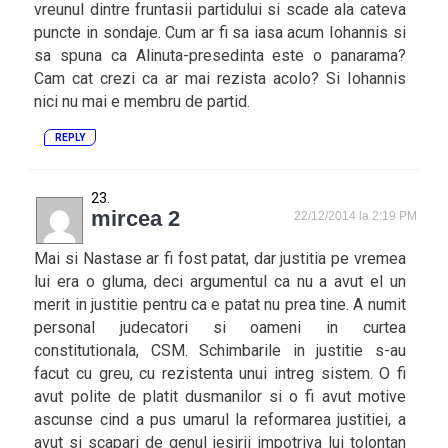
vreunul dintre fruntasii partidului si scade ala cateva
puncte in sondaje. Cum ar fi sa iasa acum Iohannis si
sa spuna ca Alinuta-presedinta este o panarama?
Cam cat crezi ca ar mai rezista acolo? Si Iohannis
nici nu mai e membru de partid.
REPLY
mircea 2
22/12/2014 la 2:19 PM
Mai si Nastase ar fi fost patat, dar justitia pe vremea
lui era o gluma, deci argumentul ca nu a avut el un
merit in justitie pentru ca e patat nu prea tine. A numit
personal judecatori si oameni in curtea
constitutionala, CSM. Schimbarile in justitie s-au
facut cu greu, cu rezistenta unui intreg sistem. O fi
avut polite de platit dusmanilor si o fi avut motive
ascunse cind a pus umarul la reformarea justitiei, a
avut si scapari de genul iesirii impotriva lui tolontan