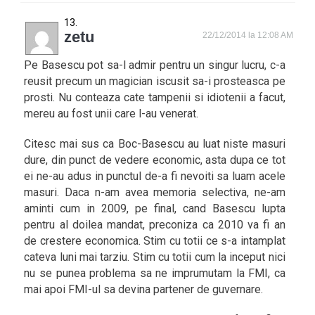
zetu
22/12/2014 la 12:08 AM
Pe Basescu pot sa-l admir pentru un singur lucru, c-a
reusit precum un magician iscusit sa-i prosteasca pe
prosti. Nu conteaza cate tampenii si idiotenii a facut,
mereu au fost unii care l-au venerat.
Citesc mai sus ca Boc-Basescu au luat niste masuri
dure, din punct de vedere economic, asta dupa ce tot
ei ne-au adus in punctul de-a fi nevoiti sa luam acele
masuri. Daca n-am avea memoria selectiva, ne-am
aminti cum in 2009, pe final, cand Basescu lupta
pentru al doilea mandat, preconiza ca 2010 va fi an
de crestere economica. Stim cu totii ce s-a intamplat
cateva luni mai tarziu. Stim cu totii cum la inceput nici
nu se punea problema sa ne imprumutam la FMI, ca
mai apoi FMI-ul sa devina partener de guvernare.