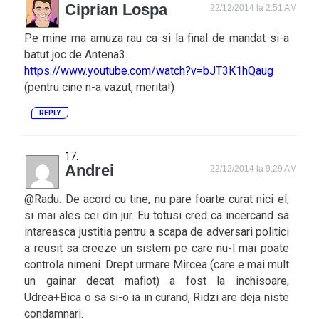
Ciprian Lospa
22/12/2014 la 2:51 AM
Pe mine ma amuza rau ca si la final de mandat si-a
batut joc de Antena3.
https://www.youtube.com/watch?v=bJT3K1hQaug
(pentru cine n-a vazut, merita!)
REPLY
Andrei
22/12/2014 la 9:29 AM
@Radu. De acord cu tine, nu pare foarte curat nici el,
si mai ales cei din jur. Eu totusi cred ca incercand sa
intareasca justitia pentru a scapa de adversari politici
a reusit sa creeze un sistem pe care nu-l mai poate
controla nimeni. Drept urmare Mircea (care e mai mult
un gainar decat mafiot) a fost la inchisoare,
Udrea+Bica o sa si-o ia in curand, Ridzi are deja niste
condamnari.