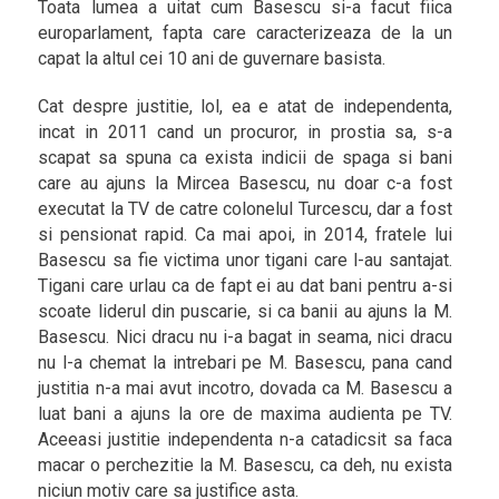
Toata lumea a uitat cum Basescu si-a facut fiica
europarlament, fapta care caracterizeaza de la un
capat la altul cei 10 ani de guvernare basista.
Cat despre justitie, lol, ea e atat de independenta,
incat in 2011 cand un procuror, in prostia sa, s-a
scapat sa spuna ca exista indicii de spaga si bani
care au ajuns la Mircea Basescu, nu doar c-a fost
executat la TV de catre colonelul Turcescu, dar a fost
si pensionat rapid. Ca mai apoi, in 2014, fratele lui
Basescu sa fie victima unor tigani care l-au santajat.
Tigani care urlau ca de fapt ei au dat bani pentru a-si
scoate liderul din puscarie, si ca banii au ajuns la M.
Basescu. Nici dracu nu i-a bagat in seama, nici dracu
nu l-a chemat la intrebari pe M. Basescu, pana cand
justitia n-a mai avut incotro, dovada ca M. Basescu a
luat bani a ajuns la ore de maxima audienta pe TV.
Aceeasi justitie independenta n-a catadicsit sa faca
macar o perchezitie la M. Basescu, ca deh, nu exista
niciun motiv care sa justifice asta.