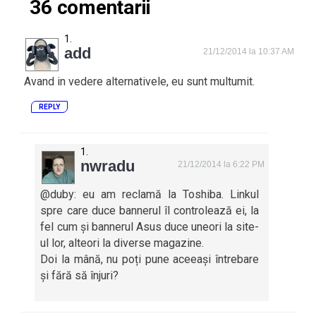
36 comentarii
add
21/12/2014 la 10:37 AM
Avand in vedere alternativele, eu sunt multumit.
REPLY
nwradu
21/12/2014 la 6:22 PM
@duby: eu am reclamă la Toshiba. Linkul
spre care duce bannerul îl controlează ei, la
fel cum și bannerul Asus duce uneori la site-
ul lor, alteori la diverse magazine.
Doi la mână, nu poți pune aceeași întrebare
și fără să înjuri?