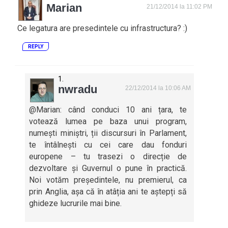
Marian
21/12/2014 la 11:02 PM
Ce legatura are presedintele cu infrastructura? :)
REPLY
nwradu
22/12/2014 la 10:06 AM
@Marian: când conduci 10 ani țara, te
votează lumea pe baza unui program,
numești miniștri, ții discursuri în Parlament,
te întâlnești cu cei care dau fonduri
europene – tu trasezi o direcție de
dezvoltare și Guvernul o pune în practică.
Noi votăm președintele, nu premierul, ca
prin Anglia, așa că în atâția ani te aștepți să
ghideze lucrurile mai bine.