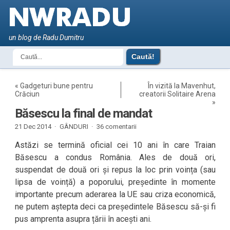
un blog de Radu Dumitru
«
Gadgeturi bune pentru
În vizită la Mavenhut,
Crăciun
creatorii Solitaire Arena
»
Băsescu la final de mandat
21 Dec 2014 ·
GÂNDURI
·
36 comentarii
Astăzi se termină oficial cei 10 ani în care Traian
Băsescu a condus România. Ales de două ori,
suspendat de două ori și repus la loc prin voința (sau
lipsa de voință) a poporului, președinte în momente
importante precum aderarea la UE sau criza economică,
ne putem aștepta deci ca președintele Băsescu să-și fi
pus amprenta asupra țării în acești ani.