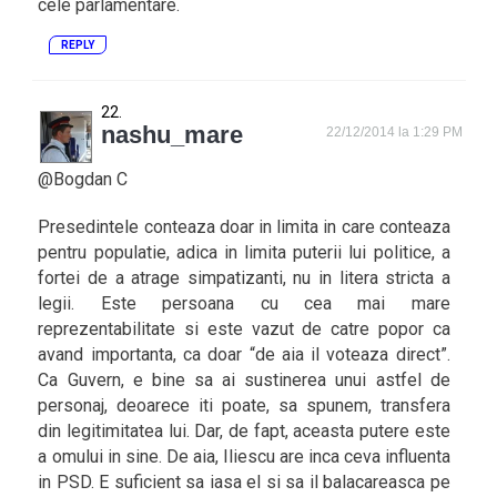
cele parlamentare.
REPLY
nashu_mare
22/12/2014 la 1:29 PM
@Bogdan C
Presedintele conteaza doar in limita in care conteaza
pentru populatie, adica in limita puterii lui politice, a
fortei de a atrage simpatizanti, nu in litera stricta a
legii. Este persoana cu cea mai mare
reprezentabilitate si este vazut de catre popor ca
avand importanta, ca doar “de aia il voteaza direct”.
Ca Guvern, e bine sa ai sustinerea unui astfel de
personaj, deoarece iti poate, sa spunem, transfera
din legitimitatea lui. Dar, de fapt, aceasta putere este
a omului in sine. De aia, Iliescu are inca ceva influenta
in PSD. E suficient sa iasa el si sa il balacareasca pe