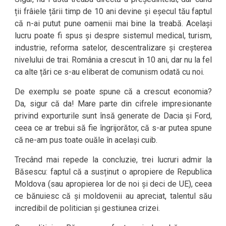
ții frâiele țării timp de 10 ani devine și eșecul tău faptul
că n-ai putut pune oamenii mai bine la treabă. Același
lucru poate fi spus și despre sistemul medical, turism,
industrie, reforma satelor, descentralizare și creșterea
nivelului de trai. România a crescut în 10 ani, dar nu la fel
ca alte țări ce s-au eliberat de comunism odată cu noi.
De exemplu se poate spune că a crescut economia?
Da, sigur că da! Mare parte din cifrele impresionante
privind exporturile sunt însă generate de Dacia și Ford,
ceea ce ar trebui să fie îngrijorător, că s-ar putea spune
că ne-am pus toate ouăle în același cuib.
Trecând mai repede la concluzie, trei lucruri admir la
Băsescu: faptul că a susținut o apropiere de Republica
Moldova (sau apropierea lor de noi și deci de UE), ceea
ce bănuiesc că și moldovenii au apreciat, talentul său
incredibil de politician și gestiunea crizei.