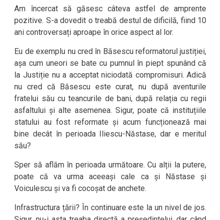
Am încercat să găsesc câteva astfel de amprente
pozitive. S-a dovedit o treabă destul de dificilă, fiind 10
ani controversați aproape în orice aspect al lor.
Eu de exemplu nu cred în Băsescu reformatorul justiției,
așa cum uneori se bate cu pumnul în piept spunând că
la Justiție nu a acceptat niciodată compromisuri. Adică
nu cred că Băsescu este curat, nu după aventurile
fratelui său cu teancurile de bani, după relația cu regii
asfaltului și alte asemenea. Sigur, poate că instituțiile
statului au fost reformate și acum funcționează mai
bine decât în perioada Iliescu-Năstase, dar e meritul
său?
Sper să aflăm în perioada următoare. Cu alții la putere,
poate că va urma aceeași cale ca și Năstase și
Voiculescu și va fi cocoșat de anchete.
Infrastructura țării? În continuare este la un nivel de jos.
Sigur, nu-i asta treaba directă a președintelui, dar când