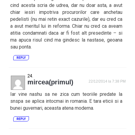
cind acesta scria de udrea, dar nu doar asta, a avut
chiar iesiri impotriva procurorilor care anchetau
pedelisti (nu mai retin exact cazurile), dar eu cred ca
a avut meritul lui in reforma. Chiar nu cred ca aveam
atitia condamnati daca ar fi fost alt presedinte – si
ma apuca risul cind ma gindesc la nastase, geoana
sau ponta.
REPLY
mircea(primul)
22/12/2014 la 7:38 PM
Iar vine nashu sa ne zica cum teoriile predate la
snspa se aplica intocmai in romania. E tara eticii si a
bunei guvernari, aceasta atena moderna.
REPLY