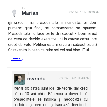
Marian
22/12/2014 la 10:29 AM
@nwradu : nu presedintele ii numeste, ei doar
primesc girul final, de complezenta sa spunem.
Presedintele nu face parte din executiv. Doar ia act
de ceea ce decide executivul si in cateva cazuri are
drept de veto. Politica este mereu un subiect tabu :)
Sa revenim la ceea ce stim noi cel mai bine, IT-ul.
REPLY
nwradu
22/12/2014 la 10:43 AM
@Marian: astea sunt idei de teorie, dar cred
că în 10 ani chiar Băsescu a dovedit că
președintele se implică și negociază cu
partidele și premierul și trasează direcții de