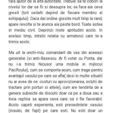
fara ajutor de la alta autoritate. Trebuie sa te cobori la
nivelul lor dar sa fii si deasupra lor, sa faca aia ceva
gresit (toti ceilalti depind de fiecare membru al
echipajului). Daca dai ordine gresite mult timp la rand,
apare revolta si te arunca aia peste bord. Toate astea
in mediu civil. Deprinzi niste aptitudini acolo. In
acelasi timp, intretii relatia cu armatorul care te-a
trimis acolo.
Ma uit la unchi-miu, comandant de vas din aceeasi
generatie (si anti-Basescu. Ar fi votat cu Ponta, dar
nu i-a trimis Nicusor urna mobila in mijlocul
Pacificului), cum se comporta acum, cum trage pentru
avantajul vasului pe care se afla( desi in multe situatii
nu ar avea de ce: costuri cu aprovizionarea, solutii de
tractare prin porturi si altele), cum are tendinta de a
genera subiecte de discutii doar ca pe a doua sau a
treia replica sa apara ceva care sa ii fie favorabil.
Acolo capeti experienta, esti presedintele vasului
(insulei, de fapt) pe care esti. Nu esti doar un