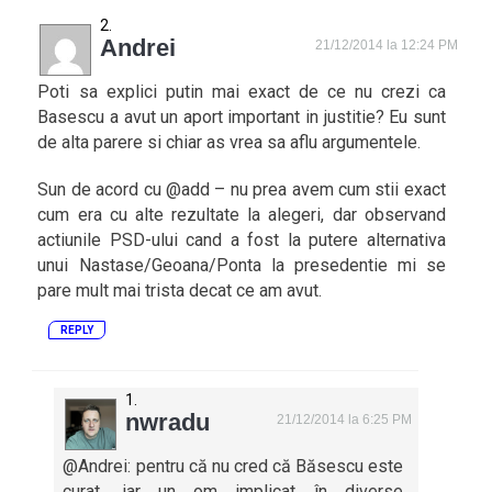
Andrei
21/12/2014 la 12:24 PM
Poti sa explici putin mai exact de ce nu crezi ca
Basescu a avut un aport important in justitie? Eu sunt
de alta parere si chiar as vrea sa aflu argumentele.
Sun de acord cu @add – nu prea avem cum stii exact
cum era cu alte rezultate la alegeri, dar observand
actiunile PSD-ului cand a fost la putere alternativa
unui Nastase/Geoana/Ponta la presedentie mi se
pare mult mai trista decat ce am avut.
REPLY
nwradu
21/12/2014 la 6:25 PM
@Andrei: pentru că nu cred că Băsescu este
curat, iar un om implicat în diverse