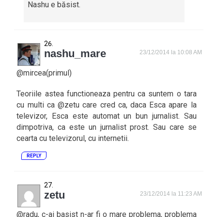
Nashu e băsist.
nashu_mare
23/12/2014 la 10:08 AM
@mircea(primul)
Teoriile astea functioneaza pentru ca suntem o tara
cu multi ca @zetu care cred ca, daca Esca apare la
televizor, Esca este automat un bun jurnalist. Sau
dimpotriva, ca este un jurnalist prost. Sau care se
cearta cu televizorul, cu internetii.
REPLY
zetu
23/12/2014 la 11:23 AM
@radu, c-ai basist n-ar fi o mare problema, problema