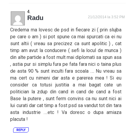
Radu
21/12/2014 la 3:52 PM
Credema ma lovesc de psd in fiecare zi ( prin slujba
pe care o am ) si pot spune ca mai spurcati ca ei nu
sunt altii ( vreau sa precizez ca sunt apolitic ) , cat
timp am avut la conducere ( sefi la locul de munca )
din alte partide a fost mult mai diplomati sa spun asa
, astia pur si simplu fura pe fata fara nici o taina plus
de asta 90 % sunt inculti fara scoala …. Nu vreau sa
ma cert cu nimeni dar asta e parerea mea ! Si eu
consider ca totusi justitia a mai bagat cate un
politician la zdup din cand in cand de cand a fost
Base la putere , sunt ferm convins ca nu sunt nici ai
lui curati dar cat timp a fost psd sa vandut tot din tara
asta industrie ….etc ! Va doresc o dupa amiaza
placuta !
REPLY