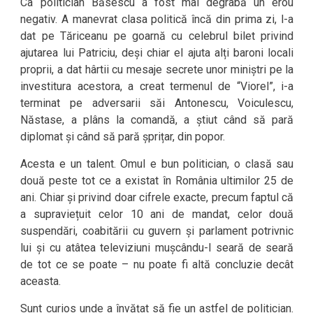
Ca politician Băsescu a fost mai degrabă un erou
negativ. A manevrat clasa politică încă din prima zi, l-a
dat pe Tăriceanu pe goarnă cu celebrul bilet privind
ajutarea lui Patriciu, deși chiar el ajuta alți baroni locali
proprii, a dat hârtii cu mesaje secrete unor miniștri pe la
investitura acestora, a creat termenul de “Viorel”, i-a
terminat pe adversarii săi Antonescu, Voiculescu,
Năstase, a plâns la comandă, a știut când să pară
diplomat și când să pară șprițar, din popor.
Acesta e un talent. Omul e bun politician, o clasă sau
două peste tot ce a existat în România ultimilor 25 de
ani. Chiar și privind doar cifrele exacte, precum faptul că
a supraviețuit celor 10 ani de mandat, celor două
suspendări, coabitării cu guvern și parlament potrivnic
lui și cu atâtea televiziuni mușcându-l seară de seară
de tot ce se poate – nu poate fi altă concluzie decât
aceasta.
Sunt curios unde a învățat să fie un astfel de politician.