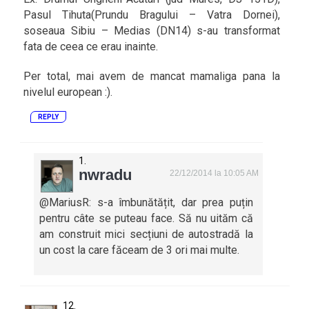
Pasul Tihuta(Prundu Bragului – Vatra Dornei),
soseaua Sibiu – Medias (DN14) s-au transformat
fata de ceea ce erau inainte.
Per total, mai avem de mancat mamaliga pana la
nivelul european :).
REPLY
nwradu
22/12/2014 la 10:05 AM
@MariusR: s-a îmbunătățit, dar prea puțin
pentru câte se puteau face. Să nu uităm că
am construit mici secțiuni de autostradă la
un cost la care făceam de 3 ori mai multe.