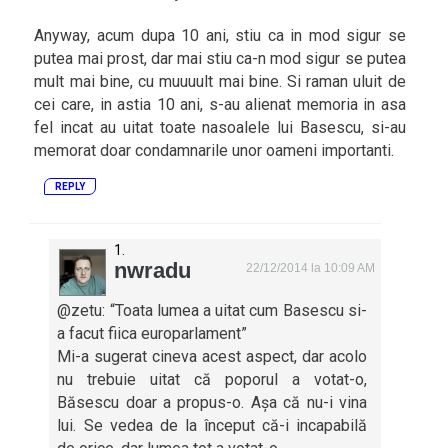
Anyway, acum dupa 10 ani, stiu ca in mod sigur se
putea mai prost, dar mai stiu ca-n mod sigur se putea
mult mai bine, cu muuuult mai bine. Si raman uluit de
cei care, in astia 10 ani, s-au alienat memoria in asa
fel incat au uitat toate nasoalele lui Basescu, si-au
memorat doar condamnarile unor oameni importanti.
REPLY
nwradu
22/12/2014 la 10:09 AM
@zetu: “Toata lumea a uitat cum Basescu si-
a facut fiica europarlament”
Mi-a sugerat cineva acest aspect, dar acolo
nu trebuie uitat că poporul a votat-o,
Băsescu doar a propus-o. Așa că nu-i vina
lui. Se vedea de la început că-i incapabilă