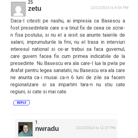
zetu
22/12/2014 la 8:54 PM
Daca-l citesti pe nashu, ai impresia ca Basescu a
fost presedintele care s-a tinut fix de ceea ce scrie-
n fisa postului, si nu el a iesit sa anunte taierile de
salarii, imprumuturile la fmi, nu el trasa in interviuri
interesul national si ce-ar trebui sa faca guvernul,
care guvern facea fix cum primea indicatiile de la
presedinte. Nu Basescu era ala care-l lua la pwla pe
Arafat pentru legea sanatatii, nu Basescu era ala care
ne anunta ca-i musai ca-n 6 luni de zile sa facem
regionalizare si sa impartim tara-n nu stiu cate
regiuni, si cate si mai cate.
REPLY
nwradu
22/12/2014 la 11:37 PM