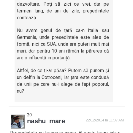
dezvoltare. Poți să zici ce vrei, dar pe
termen lung, de ani de zile, președintele
contează.
Nu avem genul de țară ca-n Italia sau
Germania, unde președintele este ales de
formă, nici ca SUA, unde are puteri mult mai
mari, dar pentru 10 ani rămân la părerea că
are o influență importanță.
Altfel, de ce ți-ar păsa? Putem să punem și
un delfin la Cotroceni, iar țara este condusă
de unii pe care nu-i alege de fapt poporul,
nu?
nashu_mare
22/12/2014 la 11:37 AM
Presedintele nu traseaza nimic. El poate trage intr-o