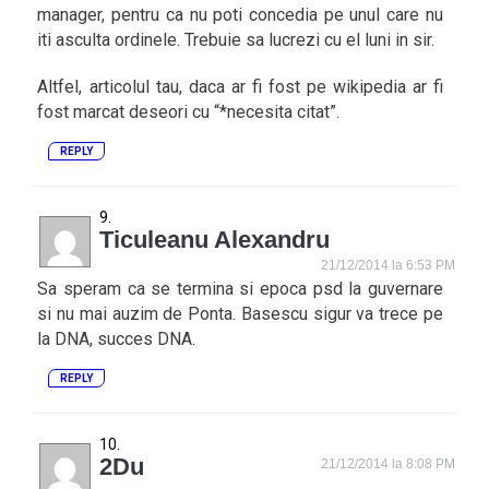
manager, pentru ca nu poti concedia pe unul care nu
iti asculta ordinele. Trebuie sa lucrezi cu el luni in sir.
Altfel, articolul tau, daca ar fi fost pe wikipedia ar fi
fost marcat deseori cu “*necesita citat”.
REPLY
Ticuleanu Alexandru
21/12/2014 la 6:53 PM
Sa speram ca se termina si epoca psd la guvernare
si nu mai auzim de Ponta. Basescu sigur va trece pe
la DNA, succes DNA.
REPLY
2Du
21/12/2014 la 8:08 PM