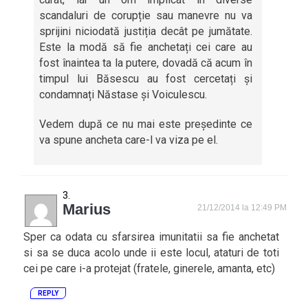
scandaluri de corupție sau manevre nu va
sprijini niciodată justiția decât pe jumătate.
Este la modă să fie anchetați cei care au
fost înaintea ta la putere, dovadă că acum în
timpul lui Băsescu au fost cercetați și
condamnați Năstase și Voiculescu.
Vedem după ce nu mai este președinte ce
va spune ancheta care-l va viza pe el.
Marius
21/12/2014 la 12:49 PM
Sper ca odata cu sfarsirea imunitatii sa fie anchetat
si sa se duca acolo unde ii este locul, ataturi de toti
cei pe care i-a protejat (fratele, ginerele, amanta, etc)
REPLY