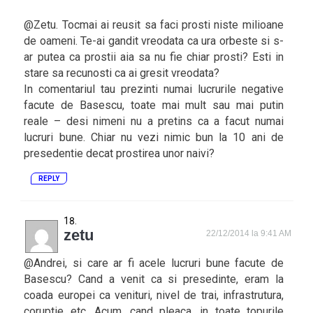
@Zetu. Tocmai ai reusit sa faci prosti niste milioane
de oameni. Te-ai gandit vreodata ca ura orbeste si s-
ar putea ca prostii aia sa nu fie chiar prosti? Esti in
stare sa recunosti ca ai gresit vreodata?
In comentariul tau prezinti numai lucrurile negative
facute de Basescu, toate mai mult sau mai putin
reale – desi nimeni nu a pretins ca a facut numai
lucruri bune. Chiar nu vezi nimic bun la 10 ani de
presedentie decat prostirea unor naivi?
REPLY
zetu
22/12/2014 la 9:41 AM
@Andrei, si care ar fi acele lucruri bune facute de
Basescu? Cand a venit ca si presedinte, eram la
coada europei ca venituri, nivel de trai, infrastrutura,
coruptie etc. Acum, cand pleaca, in toate topurile