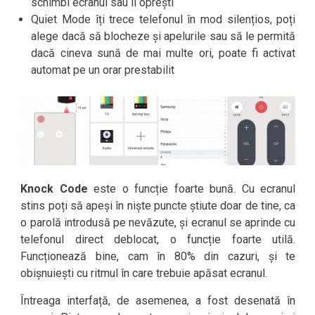
schimbi ecranul sau îl oprești
Quiet Mode îți trece telefonul în mod silențios, poți
alege dacă să blocheze și apelurile sau să le permită
dacă cineva sună de mai multe ori, poate fi activat
automat pe un orar prestabilit
Knock Code
este o funcție foarte bună. Cu ecranul
stins poți să apeși în niște puncte știute doar de tine, ca
o parolă introdusă pe nevăzute, și ecranul se aprinde cu
telefonul direct deblocat, o funcție foarte utilă.
Funcționează bine, cam în 80% din cazuri, și te
obișnuiești cu ritmul în care trebuie apăsat ecranul.
Întreaga interfață, de asemenea, a fost desenată în