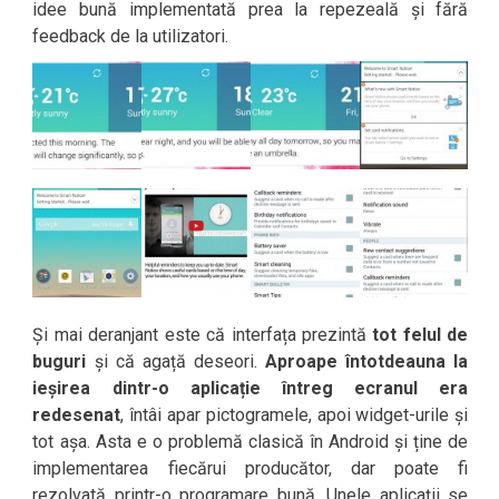
idee bună implementată prea la repezeală și fără
feedback de la utilizatori.
Și mai deranjant este că interfața prezintă
tot felul de
buguri
și că agață deseori.
Aproape întotdeauna la
ieșirea dintr-o aplicație întreg ecranul era
redesenat
, întâi apar pictogramele, apoi widget-urile și
tot așa. Asta e o problemă clasică în Android și ține de
implementarea fiecărui producător, dar poate fi
rezolvată printr-o programare bună. Unele aplicații se