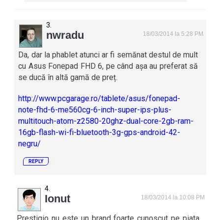
nwradu
18/03/2014 la 5:28 PM
Da, dar la phablet atunci ar fi semănat destul de mult
cu Asus Fonepad FHD 6, pe când așa au preferat să
se ducă în altă gamă de preț.
http://www.pcgarage.ro/tablete/asus/fonepad-
note-fhd-6-me560cg-6-inch-super-ips-plus-
multitouch-atom-z2580-20ghz-dual-core-2gb-ram-
16gb-flash-wi-fi-bluetooth-3g-gps-android-42-
negru/
REPLY
Ionut
18/03/2014 la 10:08 PM
Prestigio nu este un brand foarte cunoscut pe piata