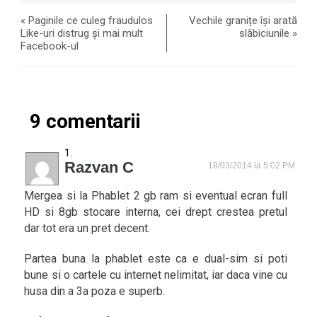
«
Paginile ce culeg fraudulos
Vechile granițe își arată
Like-uri distrug și mai mult
slăbiciunile
»
Facebook-ul
9 comentarii
Razvan C
18/03/2014 la 5:02 PM
Mergea si la Phablet 2 gb ram si eventual ecran full
HD si 8gb stocare interna, cei drept crestea pretul
dar tot era un pret decent.
Partea buna la phablet este ca e dual-sim si poti
bune si o cartele cu internet nelimitat, iar daca vine cu
husa din a 3a poza e superb.