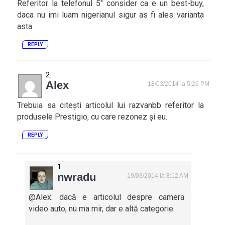
Referitor la telefonul 5″ consider ca e un best-buy,
daca nu imi luam nigerianul sigur as fi ales varianta
asta.
REPLY
Alex
18/03/2014 la 5:26 PM
Trebuia sa citești articolul lui razvanbb referitor la
produsele Prestigio, cu care rezonez și eu.
REPLY
nwradu
19/03/2014 la 8:12 AM
@Alex: dacă e articolul despre camera
video auto, nu ma mir, dar e altă categorie.