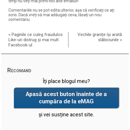
timp nu veți mai primi nici alte emailuri
Comentariile nu se pot edita ulterior, așa că verificați ce ați
scris. Dacă vreți să mai adăugați ceva, lăsați un nou
comentariu.
«
Paginile ce culeg fraudulos
Vechile granițe își arată
Like-uri distrug și mai mult
slăbiciunile
»
Facebook-ul
Recomand
Îți place blogul meu?
Apasă acest buton înainte de a
cumpăra de la eMAG
și vei susține acest site.