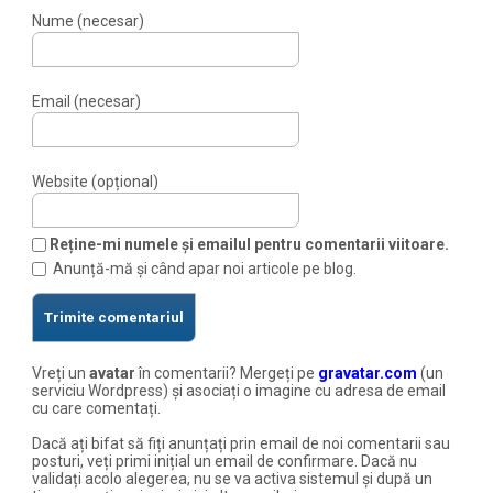
Nume (necesar)
Email (necesar)
Website (opțional)
Reține-mi numele și emailul pentru comentarii viitoare.
Anunță-mă și când apar noi articole pe blog.
Vreți un
avatar
în comentarii? Mergeți pe
gravatar.com
(un
serviciu Wordpress) și asociați o imagine cu adresa de email
cu care comentați.
Dacă ați bifat să fiți anunțați prin email de noi comentarii sau
posturi, veți primi inițial un email de confirmare. Dacă nu
validați acolo alegerea, nu se va activa sistemul și după un