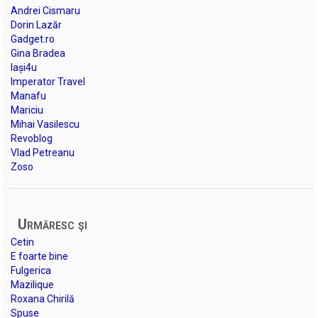
Andrei Cismaru
Dorin Lazăr
Gadget.ro
Gina Bradea
Iași4u
Imperator Travel
Manafu
Mariciu
Mihai Vasilescu
Revoblog
Vlad Petreanu
Zoso
Urmăresc şi
Cetin
E foarte bine
Fulgerica
Mazilique
Roxana Chirilă
Spuse