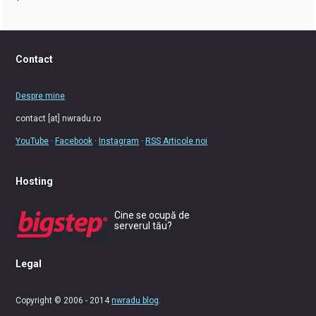
Contact
Despre mine
contact [at] nwradu.ro
YouTube
·
Facebook
·
Instagram
·
RSS Articole noi
Hosting
Cine se ocupă de
serverul tău?
Legal
Copyright © 2006 - 2014
nwradu blog
.