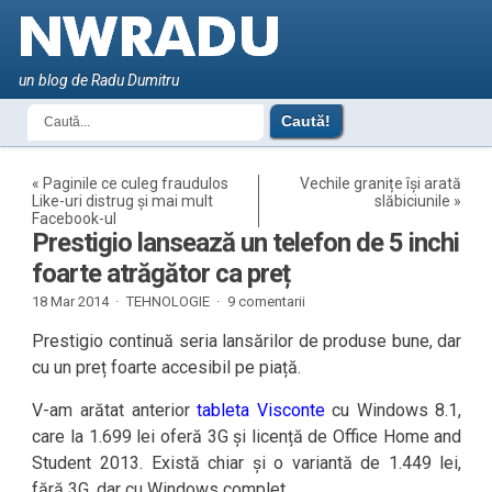
un blog de Radu Dumitru
«
Paginile ce culeg fraudulos
Vechile granițe își arată
Like-uri distrug și mai mult
slăbiciunile
»
Facebook-ul
Prestigio lansează un telefon de 5 inchi
foarte atrăgător ca preț
18 Mar 2014 ·
TEHNOLOGIE
·
9 comentarii
Prestigio continuă seria lansărilor de produse bune, dar
cu un preț foarte accesibil pe piață.
V-am arătat anterior
tableta Visconte
cu Windows 8.1,
care la 1.699 lei oferă 3G și licență de Office Home and
Student 2013. Există chiar și o variantă de 1.449 lei,
fără 3G, dar cu Windows complet.