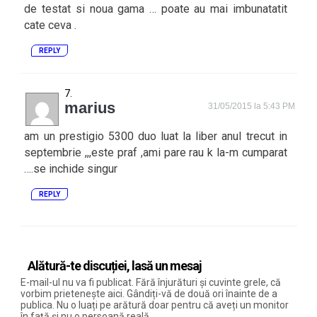
de testat si noua gama … poate au mai imbunatatit
cate ceva .
REPLY
marius
31/05/2015 la 5:43 PM
am un prestigio 5300 duo luat la liber anul trecut in
septembrie ,,,este praf ,ami pare rau k la-m cumparat
….se inchide singur
REPLY
Alătură-te discuției, lasă un mesaj
E-mail-ul nu va fi publicat. Fără înjurături și cuvinte grele, că
vorbim prietenește aici. Gândiți-vă de două ori înainte de a
publica. Nu o luați pe arătură doar pentru că aveți un monitor
în față și nu o persoană reală.