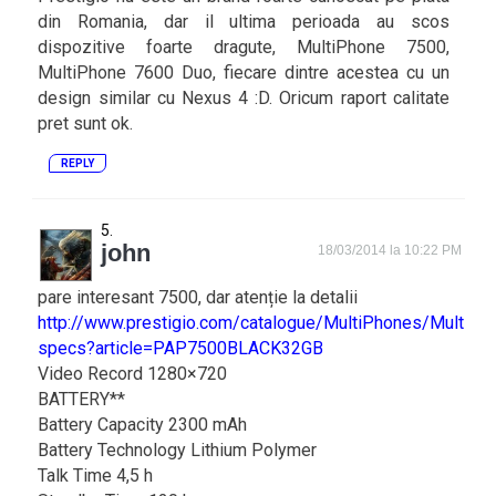
din Romania, dar il ultima perioada au scos
dispozitive foarte dragute, MultiPhone 7500,
MultiPhone 7600 Duo, fiecare dintre acestea cu un
design similar cu Nexus 4 :D. Oricum raport calitate
pret sunt ok.
REPLY
john
18/03/2014 la 10:22 PM
pare interesant 7500, dar atenție la detalii
http://www.prestigio.com/catalogue/MultiPhones/MultiP
specs?article=PAP7500BLACK32GB
Video Record 1280×720
BATTERY**
Battery Capacity 2300 mAh
Battery Technology Lithium Polymer
Talk Time 4,5 h