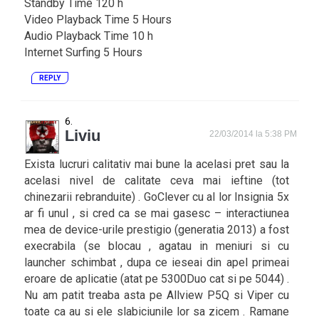
Standby Time 120 h
Video Playback Time 5 Hours
Audio Playback Time 10 h
Internet Surfing 5 Hours
REPLY
Liviu
22/03/2014 la 5:38 PM
Exista lucruri calitativ mai bune la acelasi pret sau la
acelasi nivel de calitate ceva mai ieftine (tot
chinezarii rebranduite) . GoClever cu al lor Insignia 5x
ar fi unul , si cred ca se mai gasesc – interactiunea
mea de device-urile prestigio (generatia 2013) a fost
execrabila (se blocau , agatau in meniuri si cu
launcher schimbat , dupa ce ieseai din apel primeai
eroare de aplicatie (atat pe 5300Duo cat si pe 5044) .
Nu am patit treaba asta pe Allview P5Q si Viper cu
toate ca au si ele slabiciunile lor sa zicem . Ramane