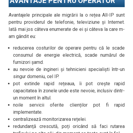
AVANTAJE PENTRU OPERATOR
Avantajele principale ale migrării la o rețea All-IP sunt
pentru providerul de telefonie, televiziune și Internet.
Iată mai jos câteva enumerate de ei și câteva la care m-
am gândit eu:
reducerea costurilor de operare pentru că le scade
consumul de energie electrică, scade numărul de
furnizori șamd.
au nevoie de ingineri și tehnicieni specialiști într-un
singur domeniu, cel IP.
pot extinde rapid rețeaua, îi pot crește rapid
capacitatea în zonele unde este nevoie, inclusiv dintr-
un moment în altul.
noile servicii oferite clienților pot fi rapid
implementate.
centralizează monitorizarea rețelei.
redundanță crescută, poți oricând să faci rutarea