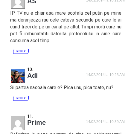
AS
14/02/2014 la 10:12 AM
IP TV nu e chiar asa mare scofala cel putin pe mine
ma deranjeaza rau cele cateva secunde pe care le ai
cand treci de pe un canal pe altul. Timpi morti care nu
pot fi imbunatatiti datorita protocolului in sine care
consuma acel timp
REPLY
Adi
14/02/2014 la 10:23 AM
Si partea nasoala care e? Pica unu, pica toate, nu?
REPLY
Prime
14/02/2014 la 10:39 AM