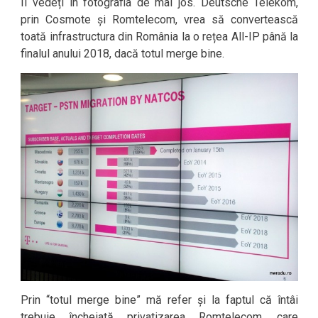
Îl vedeți în fotografia de mai jos. Deutsche Telekom,
prin Cosmote și Romtelecom, vrea să convertească
toată infrastructura din România la o rețea All-IP până la
finalul anului 2018, dacă totul merge bine.
Prin “totul merge bine” mă refer și la faptul că întâi
trebuie încheiată privatizarea Romtelecom, care