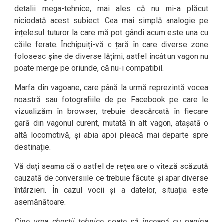
detalii mega-tehnice, mai ales că nu mi-a plăcut
niciodată acest subiect. Cea mai simplă analogie pe
înțelesul tuturor la care mă pot gândi acum este una cu
căile ferate. Închipuiți-vă o țară în care diverse zone
folosesc șine de diverse lățimi, astfel încât un vagon nu
poate merge pe oriunde, că nu-i compatibil.
Marfa din vagoane, care până la urmă reprezintă vocea
noastră sau fotografiile de pe Facebook pe care le
vizualizăm în browser, trebuie descărcată în fiecare
gară din vagonul curent, mutată în alt vagon, atașată o
altă locomotivă, și abia apoi pleacă mai departe spre
destinație.
Vă dați seama că o astfel de rețea are o viteză scăzută
cauzată de conversiile ce trebuie făcute și apar diverse
întârzieri. În cazul vocii și a datelor, situația este
asemănătoare.
Cine vrea chestii tehnice poate să înceapă cu pagina