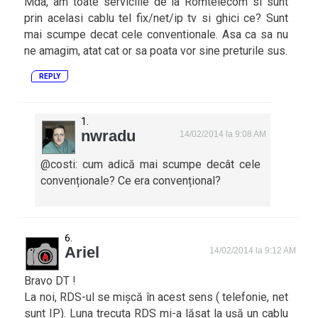
Mda, am toate serviciile de la Romtelecom si sunt
prin acelasi cablu tel fix/net/ip tv si ghici ce? Sunt
mai scumpe decat cele conventionale. Asa ca sa nu
ne amagim, atat cat or sa poata vor sine preturile sus.
REPLY
nwradu
14/02/2014 la 9:08 AM
@costi: cum adică mai scumpe decât cele
convenționale? Ce era convențional?
Ariel
14/02/2014 la 9:12 AM
Bravo DT !
La noi, RDS-ul se mișcă în acest sens ( telefonie, net
sunt IP). Luna trecuta RDS mi-a lăsat la ușă un cablu