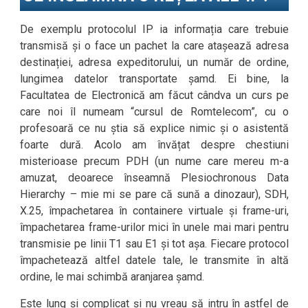
De exemplu protocolul IP ia informația care trebuie
transmisă și o face un pachet la care atașează adresa
destinației, adresa expeditorului, un număr de ordine,
lungimea datelor transportate șamd. Ei bine, la
Facultatea de Electronică am făcut cândva un curs pe
care noi îl numeam “cursul de Romtelecom”, cu o
profesoară ce nu știa să explice nimic și o asistentă
foarte dură. Acolo am învățat despre chestiuni
misterioase precum PDH (un nume care mereu m-a
amuzat, deoarece înseamnă Plesiochronous Data
Hierarchy – mie mi se pare că sună a dinozaur), SDH,
X.25, împachetarea în containere virtuale și frame-uri,
împachetarea frame-urilor mici în unele mai mari pentru
transmisie pe linii T1 sau E1 și tot așa. Fiecare protocol
împachetează altfel datele tale, le transmite în altă
ordine, le mai schimbă aranjarea șamd.
Este lung și complicat și nu vreau să intru în astfel de