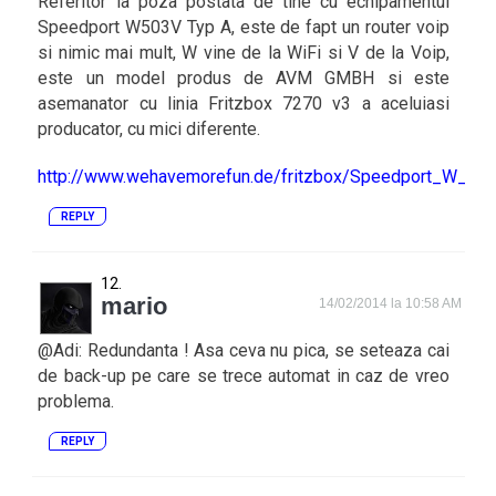
Referitor la poza postata de tine cu echipamentul
Speedport W503V Typ A, este de fapt un router voip
si nimic mai mult, W vine de la WiFi si V de la Voip,
este un model produs de AVM GMBH si este
asemanator cu linia Fritzbox 7270 v3 a aceluiasi
producator, cu mici diferente.
http://www.wehavemorefun.de/fritzbox/Speedport_W_50
REPLY
mario
14/02/2014 la 10:58 AM
@Adi: Redundanta ! Asa ceva nu pica, se seteaza cai
de back-up pe care se trece automat in caz de vreo
problema.
REPLY