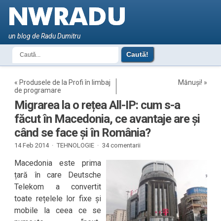
un blog de Radu Dumitru
«
Produsele de la Profi în limbaj
Mănuși!
»
de programare
Migrarea la o rețea All-IP: cum s-a
făcut în Macedonia, ce avantaje are și
când se face și în România?
14 Feb 2014 ·
TEHNOLOGIE
·
34 comentarii
Macedonia este prima
țară în care Deutsche
Telekom a convertit
toate rețelele lor fixe și
mobile la ceea ce se