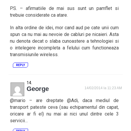
P.S. – afirmatiile de mai sus sunt un pamflet si
trebuie considerate ca atare.
In alta ordine de idei, mor cand aud pe cate unii cum
spun ca nu mai au nevoie de cabluri pe nicaieri. Asta
nu denota decat o slaba cunoastere a tehnologiei si
o intelegere incompleta a felului cum functioneaza
transmisiunile wireless.
REPLY
George
14/02/2014 la 11:23 AM
@mario – are dreptate @Adi, daca mediul de
transport pateste ceva (sau echipamentul din capat,
oricare ar fi el) nu mai ai nici unul dintre cele 3
servicii…