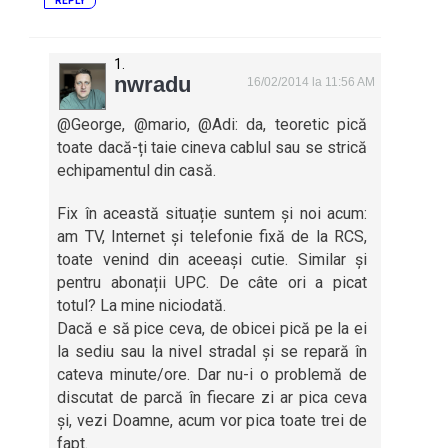
REPLY
nwradu
16/02/2014 la 11:56 AM
@George, @mario, @Adi: da, teoretic pică
toate dacă-ți taie cineva cablul sau se strică
echipamentul din casă.
Fix în această situație suntem și noi acum:
am TV, Internet și telefonie fixă de la RCS,
toate venind din aceeași cutie. Similar și
pentru abonații UPC. De câte ori a picat
totul? La mine niciodată.
Dacă e să pice ceva, de obicei pică pe la ei
la sediu sau la nivel stradal și se repară în
cateva minute/ore. Dar nu-i o problemă de
discutat de parcă în fiecare zi ar pica ceva
și, vezi Doamne, acum vor pica toate trei de
fapt.