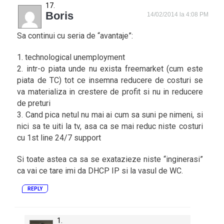
Boris
14/02/2014 la 4:08 PM
Sa continui cu seria de “avantaje”:
1. technological unemployment
2. intr-o piata unde nu exista freemarket (cum este
piata de TC) tot ce insemna reducere de costuri se
va materializa in crestere de profit si nu in reducere
de preturi
3. Cand pica netul nu mai ai cum sa suni pe nimeni, si
nici sa te uiti la tv, asa ca se mai reduc niste costuri
cu 1st line 24/7 support
Si toate astea ca sa se exatazieze niste “inginerasi”
ca vai ce tare imi da DHCP IP si la vasul de WC.
REPLY