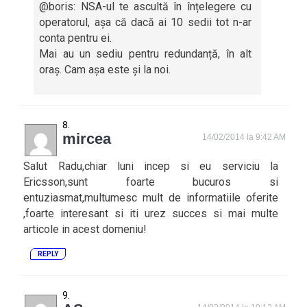
@boris: NSA-ul te ascultă în înțelegere cu
operatorul, așa că dacă ai 10 sedii tot n-ar
conta pentru ei.
Mai au un sediu pentru redundanță, în alt
oraș. Cam așa este și la noi.
mircea
14/02/2014 la 9:42 AM
Salut Radu,chiar luni incep si eu serviciu la
Ericsson,sunt foarte bucuros si
entuziasmat,multumesc mult de informatiile oferite
,foarte interesant si iti urez succes si mai multe
articole in acest domeniu!
REPLY