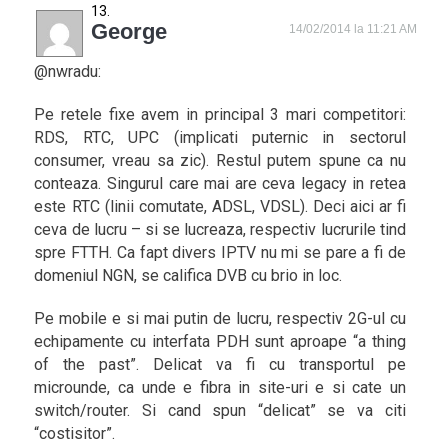
George
14/02/2014 la 11:21 AM
@nwradu:
Pe retele fixe avem in principal 3 mari competitori:
RDS, RTC, UPC (implicati puternic in sectorul
consumer, vreau sa zic). Restul putem spune ca nu
conteaza. Singurul care mai are ceva legacy in retea
este RTC (linii comutate, ADSL, VDSL). Deci aici ar fi
ceva de lucru – si se lucreaza, respectiv lucrurile tind
spre FTTH. Ca fapt divers IPTV nu mi se pare a fi de
domeniul NGN, se califica DVB cu brio in loc.
Pe mobile e si mai putin de lucru, respectiv 2G-ul cu
echipamente cu interfata PDH sunt aproape “a thing
of the past”. Delicat va fi cu transportul pe
microunde, ca unde e fibra in site-uri e si cate un
switch/router. Si cand spun “delicat” se va citi
“costisitor”.