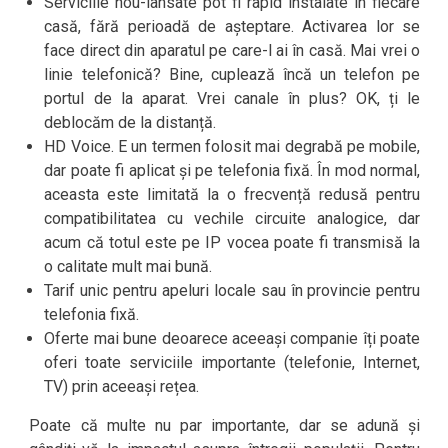
Serviciile nou-lansate pot fi rapid instalate în fiecare
casă, fără perioadă de așteptare. Activarea lor se
face direct din aparatul pe care-l ai în casă. Mai vrei o
linie telefonică? Bine, cuplează încă un telefon pe
portul de la aparat. Vrei canale în plus? OK, ți le
deblocăm de la distanță.
HD Voice. E un termen folosit mai degrabă pe mobile,
dar poate fi aplicat și pe telefonia fixă. În mod normal,
aceasta este limitată la o frecvență redusă pentru
compatibilitatea cu vechile circuite analogice, dar
acum că totul este pe IP vocea poate fi transmisă la
o calitate mult mai bună.
Tarif unic pentru apeluri locale sau în provincie pentru
telefonia fixă.
Oferte mai bune deoarece aceeași companie îți poate
oferi toate serviciile importante (telefonie, Internet,
TV) prin aceeași rețea.
Poate că multe nu par importante, dar se adună și