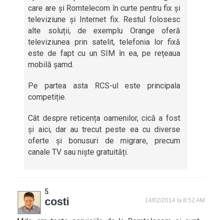
care are și Romtelecom în curte pentru fix și
televiziune și Internet fix. Restul folosesc
alte soluții, de exemplu Orange oferă
televiziunea prin satelit, telefonia lor fixă
este de fapt cu un SIM în ea, pe rețeaua
mobilă șamd.
Pe partea asta RCS-ul este principala
competiție.
Cât despre reticența oamenilor, cică a fost
și aici, dar au trecut peste ea cu diverse
oferte și bonusuri de migrare, precum
canale TV sau niște gratuități.
costi
14/02/2014 la 8:52 AM