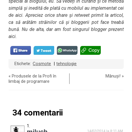
special al blogului, eu. Să vedeți în curând și ce metodă
simplă și inedită de plată cu mobilul au implementat cei
de aici. Apreciez orice share și retweet primit la articol,
ca să arătăm străinilor că și bloggerii pot face treabă
bună. Nu de alta, dar am fost singurul blogger prezent
aici.
Etichete:
Cosmote
tehnologie
|
«
Produsele de la Profi în
Mănuși!
»
limbaj de programare
34 comentarii
miluch
14/02/2014 la 8:11 AM