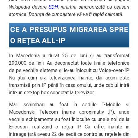
Wikipedia despre
SDH
, ierarhia sincronizată cu ceasuri
atomice. Dorința de cunoaștere vă va fi rapid calmată.
CE A PRESUPUS MIGRAREA SPRE
O REȚEA ALL-IP
În Macedonia a durat 25 de luni și au transformat
290.000 de linii. Au deconectat toate liniile telefonice
de pe vechile sisteme și le-au înlocuit cu Voice-over-IP.
Nu știu cum era televiziunea înainte, dar acum este
transmisă prin IP până în casa omului, unde cablul intră
într-un set-top box conectat la televizor.
Mari schimbări au fost în sediile T-Mobile și
Macedonski Telecom (nume aproximativ :P), unde
vechile echipamente au fost înlocuite cu unele noi de la
Ericsson, realizând o rețea IP. Ca cifre, înainte în
întreaga țară aveau 22 de sedii ce controlau rețelele din