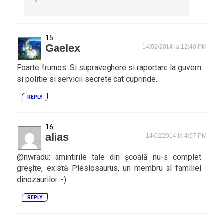
Gaelex
14/02/2014 la 12:40 PM
Foarte frumos. Si supraveghere si raportare la guvern
si politie si servicii secrete cat cuprinde.
REPLY
alias
14/02/2014 la 4:07 PM
@nwradu: amintirile tale din școală nu-s complet
greșite, există Plesiosaurus, un membru al familiei
dinozaurilor :-)
REPLY