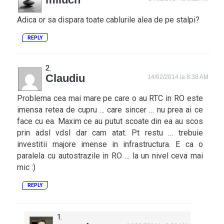
Adica or sa dispara toate cablurile alea de pe stalpi?
REPLY
Claudiu
14/02/2014 la 8:38 AM
Problema cea mai mare pe care o au RTC in RO este
imensa retea de cupru … care sincer … nu prea ai ce
face cu ea. Maxim ce au putut scoate din ea au scos
prin adsl vdsl dar cam atat. Pt restu … trebuie
investitii majore imense in infrastructura. E ca o
paralela cu autostrazile in RO … la un nivel ceva mai
mic :)
REPLY