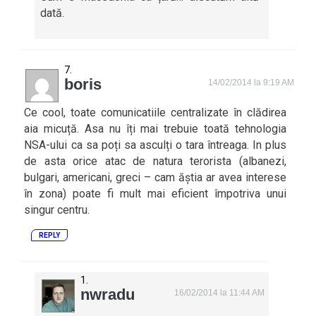
dată.
boris
14/02/2014 la 9:19 AM
Ce cool, toate comunicatiile centralizate în clădirea
aia micuță. Asa nu îți mai trebuie toată tehnologia
NSA-ului ca sa poți sa asculți o tara întreaga. In plus
de asta orice atac de natura terorista (albanezi,
bulgari, americani, greci – cam ăștia ar avea interese
în zona) poate fi mult mai eficient împotriva unui
singur centru.
REPLY
nwradu
16/02/2014 la 11:44 AM