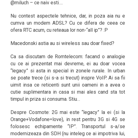
@miluch – ce naiv esti….
Nu contest aspectele tehnice, dar, in poza aia nu e
cumva un modem ADSL? Cu ce difera de ceea ce
ofera RTC acum, cu reteaua lor non-“all ip”? :P
Macedonski astia au si wireless sau doar fixed?
Ca sa discutam de Romtelecom: facand o analogie
cu ce ai prezentat mai devreme, ei au doar vocea
“legacy” si asta in special in zonele rurale. In urban
se poate trece (si s-a si trecut) inspre VoIP. Ai sa fii
uimit insa ce reticenti sunt unii oameni in a avea o
cutie suplimentara in casa si mai ales cand sta tot
timpul in priza si consuma. Stiu…
Despre Cosmote: 2G mai este “legacy” la ei (si la
Orange+Vodafone=love), in rest pentru 3G si 4G se
folosesc echipamente “IP”. Transportul s-a/se
modernizeaza din SDH (nu inteleg ce ai impotriva lui,