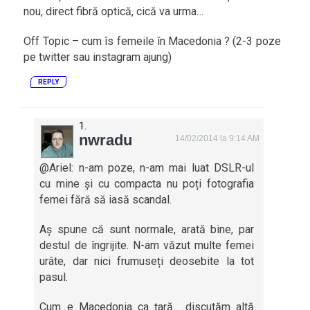
nou, direct fibră optică, cică va urma…
Off Topic – cum îs femeile în Macedonia ? (2-3 poze
pe twitter sau instagram ajung)
REPLY
nwradu
14/02/2014 la 9:14 AM
@Ariel: n-am poze, n-am mai luat DSLR-ul
cu mine și cu compacta nu poți fotografia
femei fără să iasă scandal.
Aș spune că sunt normale, arată bine, par
destul de îngrijite. N-am văzut multe femei
urâte, dar nici frumuseți deosebite la tot
pasul.
Cum e Macedonia ca țară… discutăm altă