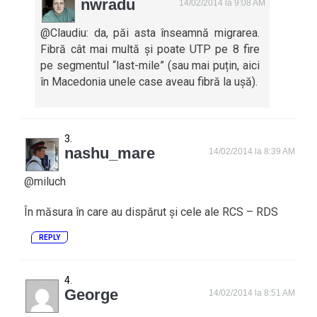
nwradu
14/02/2014 la 9:08 AM
@Claudiu: da, păi asta înseamnă migrarea.
Fibră cât mai multă și poate UTP pe 8 fire
pe segmentul “last-mile” (sau mai puțin, aici
în Macedonia unele case aveau fibră la ușă).
nashu_mare
14/02/2014 la 8:39 AM
@miluch
În măsura în care au dispărut și cele ale RCS – RDS
REPLY
George
14/02/2014 la 8:51 AM