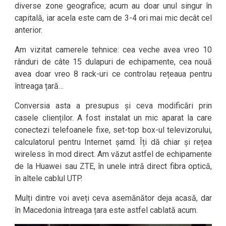
diverse zone geografice; acum au doar unul singur în
capitală, iar acela este cam de 3-4 ori mai mic decât cel
anterior.
Am vizitat camerele tehnice: cea veche avea vreo 10
rânduri de câte 15 dulapuri de echipamente, cea nouă
avea doar vreo 8 rack-uri ce controlau rețeaua pentru
întreaga țară…
Conversia asta a presupus și ceva modificări prin
casele clienților. A fost instalat un mic aparat la care
conectezi telefoanele fixe, set-top box-ul televizorului,
calculatorul pentru Internet șamd. Îți dă chiar și rețea
wireless în mod direct. Am văzut astfel de echipamente
de la Huawei sau ZTE, în unele intră direct fibra optică,
în altele cablul UTP.
Mulți dintre voi aveți ceva asemănător deja acasă, dar
în Macedonia întreaga țara este astfel cablată acum.