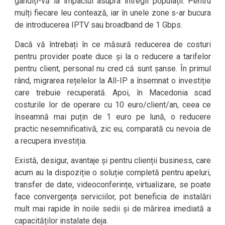
gândiți-vă la impactul asupra întregii populații. Pentru
mulți fiecare leu contează, iar în unele zone s-ar bucura
de introducerea IPTV sau broadband de 1 Gbps.
Dacă vă întrebați în ce măsură reducerea de costuri
pentru provider poate duce și la o reducere a tarifelor
pentru client, personal nu cred că sunt șanse. În primul
rând, migrarea rețelelor la All-IP a însemnat o investiție
care trebuie recuperată. Apoi, în Macedonia scad
costurile lor de operare cu 10 euro/client/an, ceea ce
înseamnă mai puțin de 1 euro pe lună, o reducere
practic nesemnificativă, zic eu, comparată cu nevoia de
a recupera investiția.
Există, desigur, avantaje și pentru clienții business, care
acum au la dispoziție o soluție completă pentru apeluri,
transfer de date, videoconferințe, virtualizare, se poate
face convergența serviciilor, pot beneficia de instalări
mult mai rapide în noile sedii și de mărirea imediată a
capacităților instalate deja.