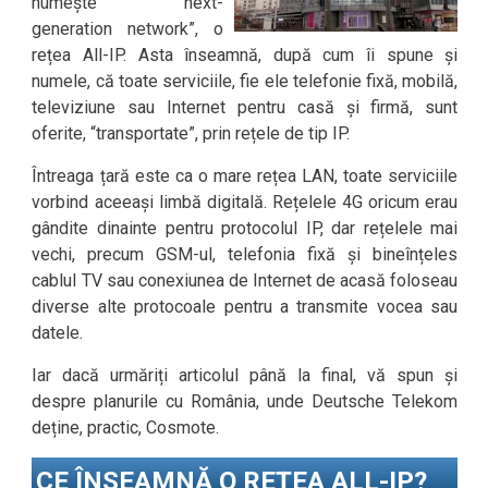
numește “next-
generation network”, o
rețea All-IP. Asta înseamnă, după cum îi spune și
numele, că toate serviciile, fie ele telefonie fixă, mobilă,
televiziune sau Internet pentru casă și firmă, sunt
oferite, “transportate”, prin rețele de tip IP.
Întreaga țară este ca o mare rețea LAN, toate serviciile
vorbind aceeași limbă digitală. Rețelele 4G oricum erau
gândite dinainte pentru protocolul IP, dar rețelele mai
vechi, precum GSM-ul, telefonia fixă și bineînțeles
cablul TV sau conexiunea de Internet de acasă foloseau
diverse alte protocoale pentru a transmite vocea sau
datele.
Iar dacă urmăriți articolul până la final, vă spun și
despre planurile cu România, unde Deutsche Telekom
deține, practic, Cosmote.
CE ÎNSEAMNĂ O REȚEA ALL-IP?