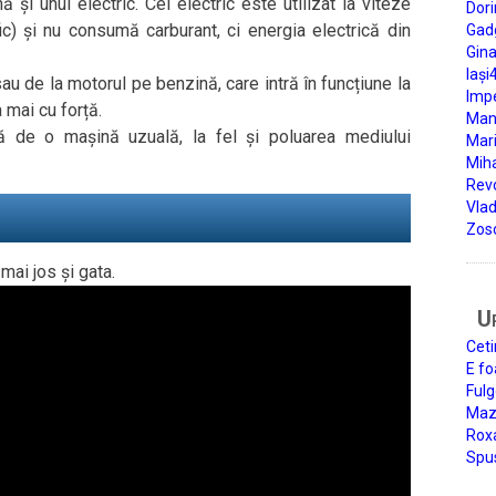
și unul electric. Cel electric este utilizat la viteze
Dori
ic) și nu consumă carburant, ci energia electrică din
Gad
Gin
Iași
sau de la motorul pe benzină, care intră în funcțiune la
Impe
 mai cu forță.
Man
ă de o mașină uzuală, la fel și poluarea mediului
Mari
Miha
Rev
Vla
Zos
mai jos și gata.
U
Ceti
E fo
Fulg
Mazi
Roxa
Spu