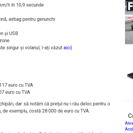
km/h în 10,9 secunde
rtină, airbag pentru genunchi
en și USB
 zone
e singur și volanul, l-ați văzut
aici
)
.117 euro cu TVA
007 euro cu TVA
chipări, dar să notăm că prețul nu-i rău deloc pentru o
a, de exemplu, costă 28.000 de euro cu TVA.
Ci
Alex
And