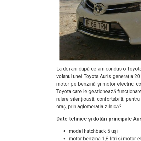
La doi ani după ce am condus o Toyota 
volanul unei Toyota Auris generația 20
motor pe benzină și motor electric, c
Toyota care le gestionează funcționare
rulare silențioasă, confortabilă, pent
oraș, prin aglomerația zilnică?
Date tehnice și dotări principale Aur
model hatchback 5 uși
motor benzină 1,8 litri și motor 