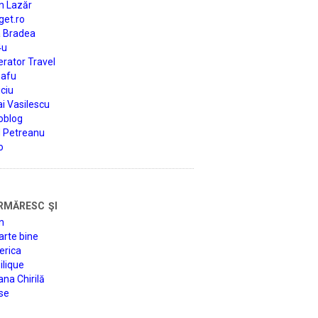
n Lazăr
get.ro
a Bradea
4u
rator Travel
afu
ciu
i Vasilescu
oblog
d Petreanu
o
rmăresc şi
n
arte bine
erica
lique
na Chirilă
se