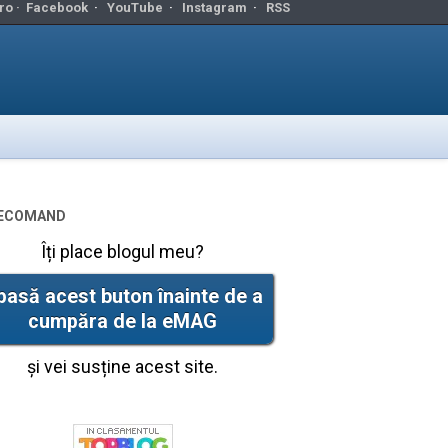
ro ·
Facebook
·
YouTube
·
Instagram
·
RSS
ecomand
Îți place blogul meu?
pasă acest buton înainte de a
cumpăra de la eMAG
și vei susține acest site.