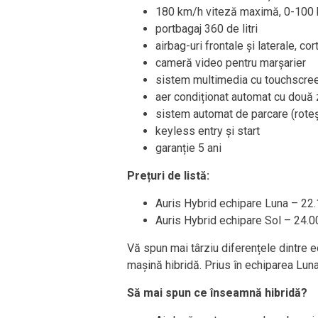
180 km/h viteză maximă, 0-100 
portbagaj 360 de litri
airbag-uri frontale și laterale, co
cameră video pentru marșarier
sistem multimedia cu touchscre
aer condiționat automat cu două
sistem automat de parcare (roteșt
keyless entry și start
garanție 5 ani
Prețuri de listă:
Auris Hybrid echipare Luna – 22
Auris Hybrid echipare Sol – 24.
Vă spun mai târziu diferențele dintre e
mașină hibridă. Prius în echiparea Lun
Să mai spun ce înseamnă hibridă?