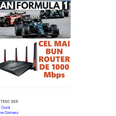
tesc des
 Ciucă
rei Cismaru