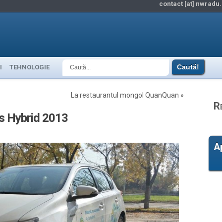
contact [at] nwradu.
I
TEHNOLOGIE
La restaurantul mongol QuanQuan
»
R
is Hybrid 2013
A