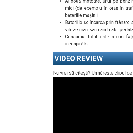
Ai două motoare, unul pe benzină 
mici (de exemplu în oraș în traf
bateriile mașinii.
Bateriile se încarcă prin frânare 
viteze mari sau când calci pedala
Consumul total este redus faț
înconjurător.
VIDEO REVIEW
Nu vrei să citești? Urmărește clipul de 