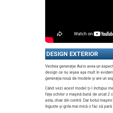
DESIGN EXTERIOR
Vechea generație Auris avea un aspect
design ce nu ieșea așa mult în evidență
generația nouă de modele și are un asp
Când vezi acest model ți-l închipui m
fața ochilor o mașină bună de urcat 2 co
asta, chiar din contră. Dar botul mașinii
înguste și grila mai mică o fac să pară 