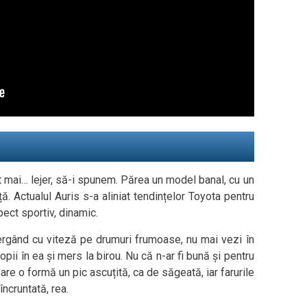
 mai… lejer, să-i spunem. Părea un model banal, cu un
. Actualul Auris s-a aliniat tendințelor Toyota pentru
ect sportiv, dinamic.
ergând cu viteză pe drumuri frumoase, nu mai vezi în
pii în ea și mers la birou. Nu că n-ar fi bună și pentru
 are o formă un pic ascuțită, ca de săgeată, iar farurile
încruntată, rea.