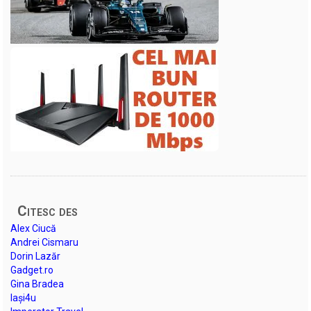
Citesc des
Alex Ciucă
Andrei Cismaru
Dorin Lazăr
Gadget.ro
Gina Bradea
Iași4u