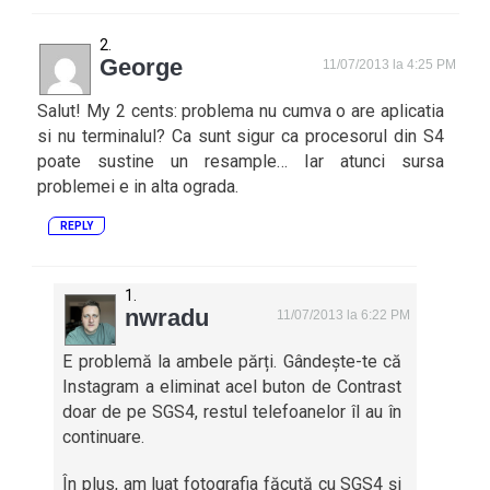
George
11/07/2013 la 4:25 PM
Salut! My 2 cents: problema nu cumva o are aplicatia
si nu terminalul? Ca sunt sigur ca procesorul din S4
poate sustine un resample… Iar atunci sursa
problemei e in alta ograda.
REPLY
nwradu
11/07/2013 la 6:22 PM
E problemă la ambele părți. Gândește-te că
Instagram a eliminat acel buton de Contrast
doar de pe SGS4, restul telefoanelor îl au în
continuare.
În plus, am luat fotografia făcută cu SGS4 și