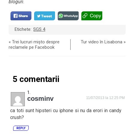
bloguri.
Etichete:
SGS 4
«
Trei lucruri mișto despre
Tur video în Lisabona
»
reclamele pe Facebook
5 comentarii
cosminv
11/07/2013 la 12:25 PM
ca toti sunt hipsteri cu iphone si nu da erori in candy
crush?
REPLY