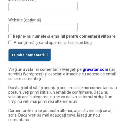
Website (opțional)
Reține-mi numele și emailul pentru comentarii viitoare.
Anunță-mă și când apar noi articole pe blog.
Vreți un
avatar
în comentarii? Mergeți pe
gravatar.com
(un
serviciu Wordpress) și asociați o imagine cu adresa de email
cu care comentați.
Dacă ați bifat să fiți anunțați prin email de noi comentarii sau
posturi, veți primi inițial un email de confirmare. Dacă nu
validați acolo alegerea, nu se va activa sistemul și după un
timp nu veți mai primi nici alte emailuri
Comentariile nu se pot edita ulterior, așa că verificați ce ați
scris. Dacă vreți să mai adăugați ceva, lăsați un nou
comentariu.