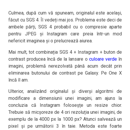
Culmea, după cum vă spuneam, originalul este același,
făcut cu SGS 4. Îl vedeți mai jos. Problema este deci de
ambele părți, SGS 4 probabil cu o compresie aparte
pentru JPEG și Instagram care preia într-un mod
nefericit imaginea și o prelucrează aiurea.
Mai mult, tot combinația SGS 4 + Instagram + buton de
contrast producea încă de la lansare o
culoare verde
în
imagini, problemă nerezolvată până acum decât prin
eliminarea butonului de contrast pe Galaxy. Pe One X
încă îl am.
Ulterior, analizând originalul și diverși algoritmi de
modificare a dimensiunii unei imagini, am ajuns la
concluzia că Instagram foloseșțe un resize chior.
Trebuie să micșoreze de 4 ori rezoluția unei imagini, de
exemplu de la 4000 px la 1000 px? Atunci salvează un
pixel și pe următorii 3 în taie. Metoda este foarte