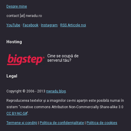
Despre mine
contact [at] nwradu.ro
YouTube
·
Facebook
·
Instagram
·
RSS Articole noi
Hosting
Cine se ocupă de
serverul tău?
Legal
Copyright © 2006 - 2013
nwradu blog
.
Reproducerea textelor și a imaginilor ce-mi aparțin este posibilă numai în
sistem "creative commons Attribution Non-Commercially Share-alike 3.0
CC BY-NC-SA
".
Termene și condiții
|
Politica de confidențialitate
|
Politica de cookies