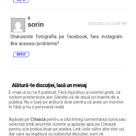
sorin
15/07/2013 la 11:06 PM
Sharuieste fotografia pe facebook, fara instagram.
Are aceeasi problema?
REPLY
Alătură-te discuției, lasă un mesaj
E-mail-ul nu va fi publicat. Fără înjurături și cuvinte grele, că
vorbim prietenește aici. Gândiți-vă de două ori înainte de a
publica. Nu o luați pe arătură doar pentru că aveți un monitor
în față și nu o persoană reală.
Apăsați pe
Citează
pentru a cita întreg comentariul cuiva sau
selectați întâi anumite cuvinte și apăsați apoi pe Citează
pentru a le prelua doar pe acelea. Link-urile către alte site-uri,
dar care au legătură cu subiectul discuției, sunt ok.