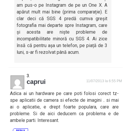
am pus-o pe Instagram de pe un One X. A
apărut mult mai bine (prima comparație). E
clar deci că SGS 4 predă cumva greșit
fotografia mai departe spre Instagram, care
și acesta are niște probleme de
incompatibilitate minoră cu SGS 4. Ai zice
însă că pentru așa un telefon, pe piață de 3
luni, s-ar fi rezolvat până acum.
caprui
11/07/2013 la 6:55 PM
Adica ai un hardware pe care poti folosi corect tz-
spe aplicatii de camera si efecte de imagini .. si mai
ai o aplicatie, e drept foarte populara, care are
probleme. Si de aici deducem ca problema e de
ambele parti. Interesant.
REPLY