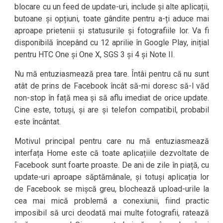
blocare cu un feed de update-uri, include și alte aplicații,
butoane și opțiuni, toate gândite pentru a-ți aduce mai
aproape prietenii și statusurile și fotografiile lor. Va fi
disponibilă începând cu 12 aprilie în Google Play, inițial
pentru HTC One și One X, SGS 3 și 4 și Note II.
Nu mă entuziasmează prea tare. Întâi pentru că nu sunt
atât de prins de Facebook încât să-mi doresc să-l văd
non-stop în față mea și să aflu imediat de orice update.
Cine este, totuși, și are și telefon compatibil, probabil
este încântat.
Motivul principal pentru care nu mă entuziasmează
interfața Home este că toate aplicațiile dezvoltate de
Facebook sunt foarte proaste. De ani de zile în piață, cu
update-uri aproape săptămânale, și totuși aplicația lor
de Facebook se mișcă greu, blochează upload-urile la
cea mai mică problemă a conexiunii, fiind practic
imposibil să urci deodată mai multe fotografii, ratează