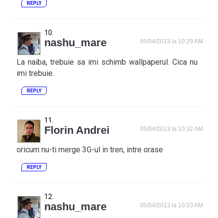
REPLY
nashu_mare
05/04/2013 la 10:29 AM
La naiba, trebuie sa imi schimb wallpaperul. Cica nu
imi trebuie.
REPLY
Florin Andrei
05/04/2013 la 10:32 AM
oricum nu-ti merge 3G-ul in tren, intre orase
REPLY
nashu_mare
05/04/2013 la 10:33 AM