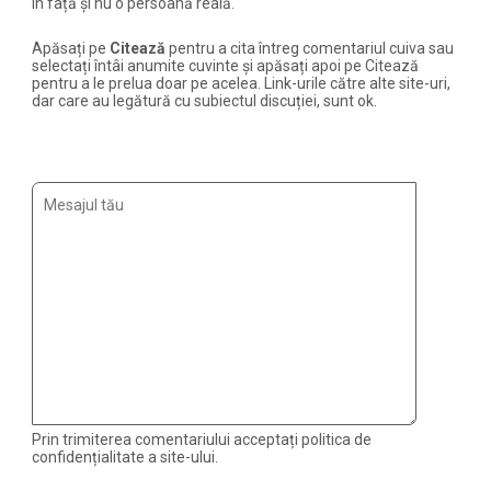
în față și nu o persoană reală.
Apăsați pe
Citează
pentru a cita întreg comentariul cuiva sau
selectați întâi anumite cuvinte și apăsați apoi pe Citează
pentru a le prelua doar pe acelea. Link-urile către alte site-uri,
dar care au legătură cu subiectul discuției, sunt ok.
Prin trimiterea comentariului acceptați politica de
confidențialitate a site-ului.