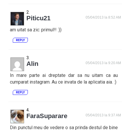
Piticu21
05/04/2013 la 8:52 AM
am uitat sa zic: primul!! :))
REPLY
Alin
05/04/2013 la 9:20 AM
In mare parte ai dreptate dar sa nu uitam ca au
cumparat instagram. Au ce invata de la aplicatia aia. :)
REPLY
FaraSuparare
05/04/2013 la 9:37 AM
Din punctul meu de vedere o sa prinda destul de bine