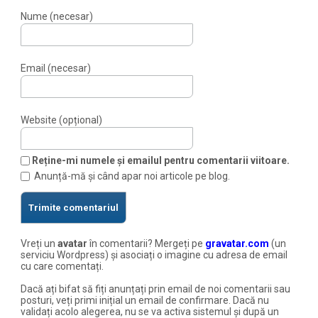
Nume (necesar)
Email (necesar)
Website (opțional)
Reține-mi numele și emailul pentru comentarii viitoare.
Anunță-mă și când apar noi articole pe blog.
Vreți un
avatar
în comentarii? Mergeți pe
gravatar.com
(un
serviciu Wordpress) și asociați o imagine cu adresa de email
cu care comentați.
Dacă ați bifat să fiți anunțați prin email de noi comentarii sau
posturi, veți primi inițial un email de confirmare. Dacă nu
validați acolo alegerea, nu se va activa sistemul și după un