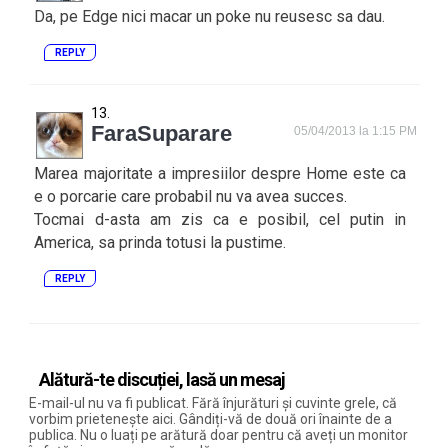
Da, pe Edge nici macar un poke nu reusesc sa dau.
REPLY
FaraSuparare
05/04/2013 la 1:15 PM
Marea majoritate a impresiilor despre Home este ca
e o porcarie care probabil nu va avea succes.
Tocmai d-asta am zis ca e posibil, cel putin in
America, sa prinda totusi la pustime.
REPLY
Alătură-te discuției, lasă un mesaj
E-mail-ul nu va fi publicat. Fără înjurături și cuvinte grele, că
vorbim prietenește aici. Gândiți-vă de două ori înainte de a
publica. Nu o luați pe arătură doar pentru că aveți un monitor