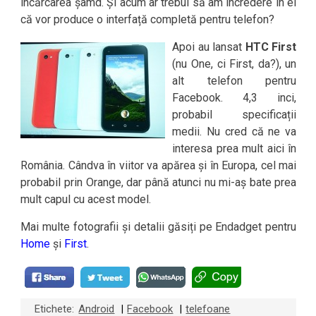
încărcarea șamd. Și acum ar trebui să am încredere în ei
că vor produce o interfață completă pentru telefon?
Apoi au lansat
HTC First
(nu One, ci First, da?), un
alt telefon pentru
Facebook. 4,3 inci,
probabil specificații
medii. Nu cred că ne va
interesa prea mult aici în
România. Cândva în viitor va apărea și în Europa, cel mai
probabil prin Orange, dar până atunci nu mi-aș bate prea
mult capul cu acest model.
Mai multe fotografii și detalii găsiți pe Endadget pentru
Home
și
First
.
Etichete:
Android
Facebook
telefoane
|
|