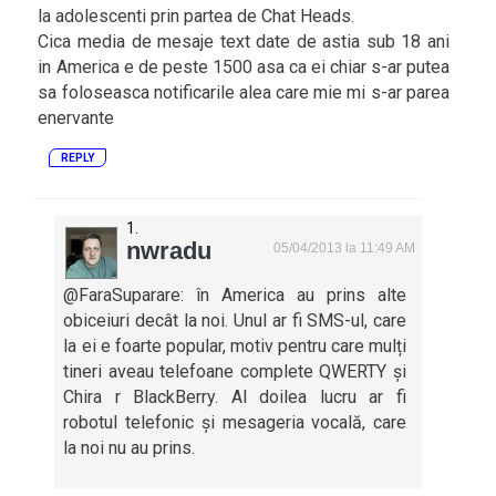
la adolescenti prin partea de Chat Heads.
Cica media de mesaje text date de astia sub 18 ani
in America e de peste 1500 asa ca ei chiar s-ar putea
sa foloseasca notificarile alea care mie mi s-ar parea
enervante
REPLY
nwradu
05/04/2013 la 11:49 AM
@FaraSuparare: în America au prins alte
obiceiuri decât la noi. Unul ar fi SMS-ul, care
la ei e foarte popular, motiv pentru care mulți
tineri aveau telefoane complete QWERTY și
Chira r BlackBerry. Al doilea lucru ar fi
robotul telefonic și mesageria vocală, care
la noi nu au prins.