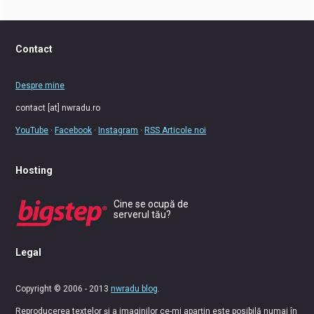
Contact
Despre mine
contact [at] nwradu.ro
YouTube
·
Facebook
·
Instagram
·
RSS Articole noi
Hosting
Cine se ocupă de
serverul tău?
Legal
Copyright © 2006 - 2013
nwradu blog
.
Reproducerea textelor și a imaginilor ce-mi aparțin este posibilă numai în