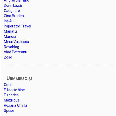
Andrei Cismaru
Dorin Lazăr
Gadget.ro
Gina Bradea
Iași4u
Imperator Travel
Manafu
Mariciu
Mihai Vasilescu
Revoblog
Vlad Petreanu
Zoso
Urmăresc şi
Cetin
E foarte bine
Fulgerica
Mazilique
Roxana Chirilă
Spuse