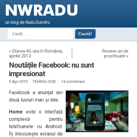
un blog de Radu Dumitru
«
Starea 4G-ului în România,
Review-uri de
aprilie 2013
prostituate
»
Noutățile Facebook: nu sunt
impresionat
5 Apr 2013 ·
TEHNOLOGIE
·
14 comentarii
Facebook a anunțat ieri
două lucruri mari și late.
Home
este o interfață
complexă pentru
telefoanele cu Android.
Îți înlocuiește ecranul de