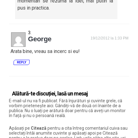
momentan se rezuma la idei, mai putin la
pus in practica.
George
19/12/2012 la 1:33 PM
Arata bine, vreau sa incerc si eu!
REPLY
Alătură-te discuției, lasă un mesaj
E-mail-ul nu va fi publicat. Fără înjurături și cuvinte grele, că
vorbim prietenește aici. Gândiți-vă de două ori înainte de a
publica. Nu o luați pe arătură doar pentru că aveți un monitor
în față și nu o persoană reală.
Apăsați pe
Citează
pentru a cita întreg comentariul cuiva sau
selectați întâi anumite cuvinte și apăsați apoi pe Citează