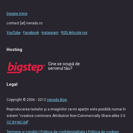
Despre mine
contact [at] nwradu.ro
YouTube
·
Facebook
·
Instagram
·
RSS Articole noi
Hosting
Cine se ocupă de
serverul tău?
Legal
Copyright © 2006 - 2012
nwradu blog
.
Reproducerea textelor și a imaginilor ce-mi aparțin este posibilă numai în
sistem "creative commons Attribution Non-Commercially Share-alike 3.0
CC BY-NC-SA
".
Termene și condiții
|
Politica de confidențialitate
|
Politica de cookies