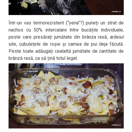
Într-un vas termorezistent (“yena”?) puneți un strat de
nachos cu 50% intercalare între bucățile individuale,
peste care presărați jumătate din brânza rasă, ardeiul
iute, cubulețele de roșie și carnea de pui deja făcută.
Peste toate adăugați cealaltă jumătate de cantitate de
brânză rasă, ca să țină totul legat.