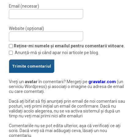
Email (necesar)
Website (opțional)
Reține-mi numele și emailul pentru comentarii viitoare.
Anunță-mă și când apar noi articole pe blog.
Vreți un
avatar
în comentarii? Mergeți pe
gravatar.com
(un
serviciu Wordpress) și asociați o imagine cu adresa de email
cu care comentați.
Dacă ați bifat să fiți anunțați prin email de noi comentarii sau
posturi, veți primi inițial un email de confirmare. Dacă nu
validați acolo alegerea, nu se va activa sistemul și după un
timp nu veți mai primi nici alte emailuri
Comentariile nu se pot edita ulterior, așa că verificați ce ați
scris. Dacă vreți să mai adăugați ceva, lăsați un nou
comentariu.