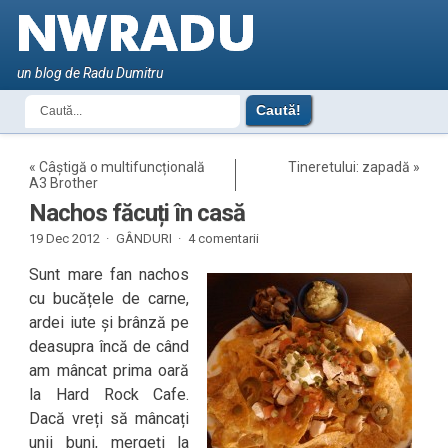
un blog de Radu Dumitru
«
Câștigă o multifuncțională
Tineretului: zapadă
»
A3 Brother
Nachos făcuți în casă
19 Dec 2012 ·
GÂNDURI
·
4 comentarii
Sunt mare fan nachos
cu bucățele de carne,
ardei iute și brânză pe
deasupra încă de când
am mâncat prima oară
la Hard Rock Cafe.
Dacă vreți să mâncați
unii buni, mergeți la