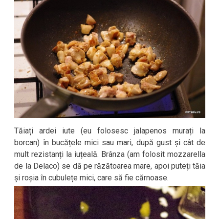
Tăiați ardei iute (eu folosesc jalapenos murați la
borcan) în bucățele mici sau mari, după gust și cât de
mult rezistanți la iuțeală. Brânza (am folosit mozzarella
de la Delaco) se dă pe răzătoarea mare, apoi puteți tăia
și roșia în cubulețe mici, care să fie cărnoase.