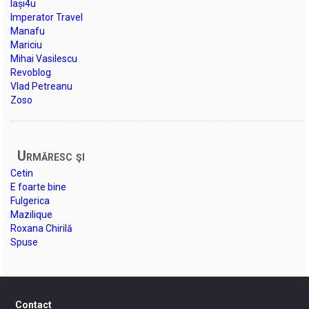
Iași4u
Imperator Travel
Manafu
Mariciu
Mihai Vasilescu
Revoblog
Vlad Petreanu
Zoso
Urmăresc şi
Cetin
E foarte bine
Fulgerica
Mazilique
Roxana Chirilă
Spuse
Contact