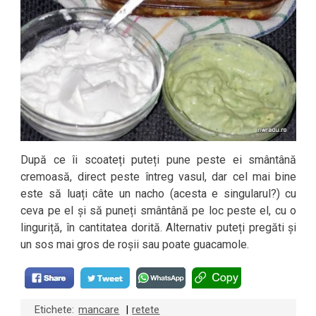
După ce îi scoateți puteți pune peste ei smântână
cremoasă, direct peste întreg vasul, dar cel mai bine
este să luați câte un nacho (acesta e singularul?) cu
ceva pe el și să puneți smântână pe loc peste el, cu o
linguriță, în cantitatea dorită. Alternativ puteți pregăti și
un sos mai gros de roșii sau poate guacamole.
Etichete:
mancare
retete
|