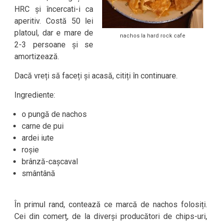
HRC și încercati-i ca
aperitiv. Costă 50 lei
platoul, dar e mare de
nachos la hard rock cafe
2-3 persoane și se
amortizează.
Dacă vreți să faceți și acasă, citiți în continuare.
Ingrediente:
o pungă de nachos
carne de pui
ardei iute
roșie
brânză-cașcaval
smântână
În primul rand, contează ce marcă de nachos folosiți.
Cei din comerț, de la diverși producători de chips-uri,