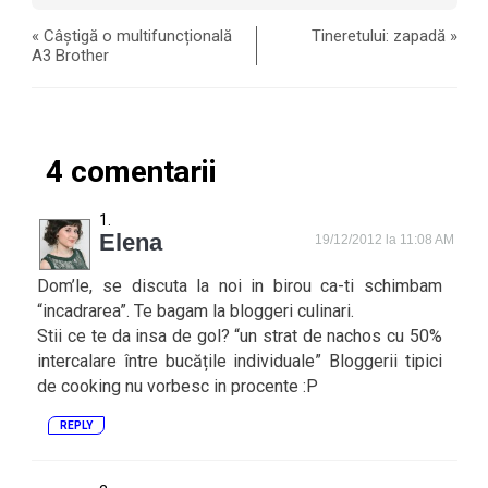
«
Câștigă o multifuncțională
Tineretului: zapadă
»
A3 Brother
4 comentarii
Elena
19/12/2012 la 11:08 AM
Dom’le, se discuta la noi in birou ca-ti schimbam
“incadrarea”. Te bagam la bloggeri culinari.
Stii ce te da insa de gol? “un strat de nachos cu 50%
intercalare între bucățile individuale” Bloggerii tipici
de cooking nu vorbesc in procente :P
REPLY