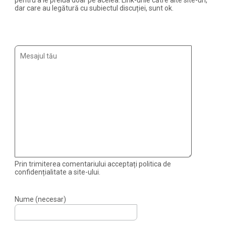
pentru a le prelua doar pe acelea. Link-urile către alte site-uri,
dar care au legătură cu subiectul discuției, sunt ok.
Prin trimiterea comentariului acceptați politica de
confidențialitate a site-ului.
Nume (necesar)