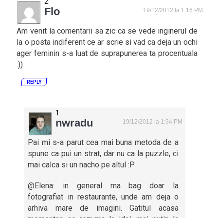
Flo
19/12/2012 la 1:16 PM
Am venit la comentarii sa zic ca se vede inginerul de
la o posta indiferent ce ar scrie si vad ca deja un ochi
ager feminin s-a luat de suprapunerea ta procentuala
:))
REPLY
nwradu
19/12/2012 la 1:34 PM
Pai mi s-a parut cea mai buna metoda de a
spune ca pui un strat, dar nu ca la puzzle, ci
mai calca si un nacho pe altul :P
@Elena: in general ma bag doar la
fotografiat in restaurante, unde am deja o
arhiva mare de imagini. Gatitul acasa