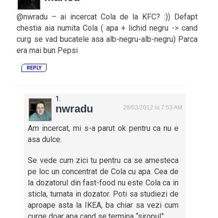
@nwradu – ai incercat Cola de la KFC? :)) Defapt
chestia aia numita Cola ( apa + lichid negru -> cand
curg se vad bucatele asa alb-negru-alb-negru) Parca
era mai bun Pepsi
REPLY
nwradu
28/03/2012 la 7:53 AM
Am incercat, mi s-a parut ok pentru ca nu e
asa dulce.
Se vede cum zici tu pentru ca se amesteca
pe loc un concentrat de Cola cu apa. Cea de
la dozatorul din fast-food nu este Cola ca in
sticla, turnata in dozator. Poti sa studiezi de
aproape asta la IKEA, ba chiar sa vezi cum
curge doar apa cand se termina “siropul”.