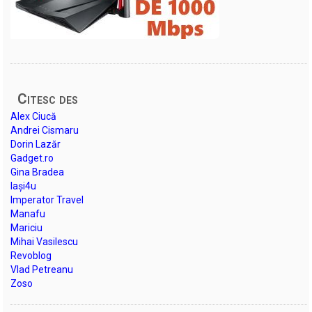
Citesc des
Alex Ciucă
Andrei Cismaru
Dorin Lazăr
Gadget.ro
Gina Bradea
Iași4u
Imperator Travel
Manafu
Mariciu
Mihai Vasilescu
Revoblog
Vlad Petreanu
Zoso