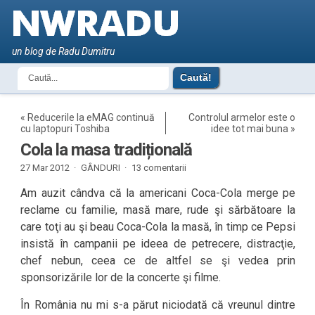
un blog de Radu Dumitru
«
Reducerile la eMAG continuă
Controlul armelor este o
cu laptopuri Toshiba
idee tot mai buna
»
Cola la masa tradițională
27 Mar 2012 ·
GÂNDURI
·
13 comentarii
Am auzit cândva că la americani Coca-Cola merge pe
reclame cu familie, masă mare, rude şi sărbătoare la
care toţi au şi beau Coca-Cola la masă, în timp ce Pepsi
insistă în campanii pe ideea de petrecere, distracţie,
chef nebun, ceea ce de altfel se şi vedea prin
sponsorizările lor de la concerte şi filme.
În România nu mi s-a părut niciodată că vreunul dintre