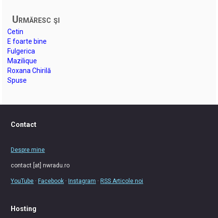
Urmăresc şi
Cetin
E foarte bine
Fulgerica
Mazilique
Roxana Chirilă
Spuse
Contact
Despre mine
contact [at] nwradu.ro
YouTube
·
Facebook
·
Instagram
·
RSS Articole noi
Hosting