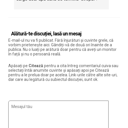
Alătură-te discuției, lasă un mesaj
E-mail-ul nu va fi publicat. Fără înjurături și cuvinte grele, că
vorbim prietenește aici. Gândiți-vă de două ori înainte de a
publica. Nu o luați pe arătură doar pentru că aveți un monitor
în față și nu o persoană reală.
Apăsați pe
Citează
pentru a cita întreg comentariul cuiva sau
selectați întâi anumite cuvinte și apăsați apoi pe Citează
pentru a le prelua doar pe acelea. Link-urile către alte site-uri,
dar care au legătură cu subiectul discuției, sunt ok.