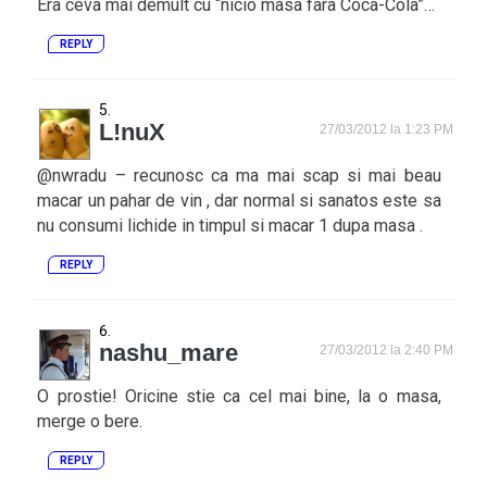
Era ceva mai demult cu “nicio masa fara Coca-Cola”…
REPLY
L!nuX
27/03/2012 la 1:23 PM
@nwradu – recunosc ca ma mai scap si mai beau
macar un pahar de vin , dar normal si sanatos este sa
nu consumi lichide in timpul si macar 1 dupa masa .
REPLY
nashu_mare
27/03/2012 la 2:40 PM
O prostie! Oricine stie ca cel mai bine, la o masa,
merge o bere.
REPLY