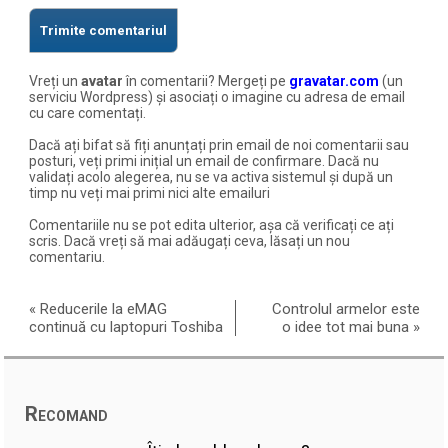
Vreți un
avatar
în comentarii? Mergeți pe
gravatar.com
(un
serviciu Wordpress) și asociați o imagine cu adresa de email
cu care comentați.
Dacă ați bifat să fiți anunțați prin email de noi comentarii sau
posturi, veți primi inițial un email de confirmare. Dacă nu
validați acolo alegerea, nu se va activa sistemul și după un
timp nu veți mai primi nici alte emailuri
Comentariile nu se pot edita ulterior, așa că verificați ce ați
scris. Dacă vreți să mai adăugați ceva, lăsați un nou
comentariu.
«
Reducerile la eMAG
Controlul armelor este
continuă cu laptopuri Toshiba
o idee tot mai buna
»
Recomand