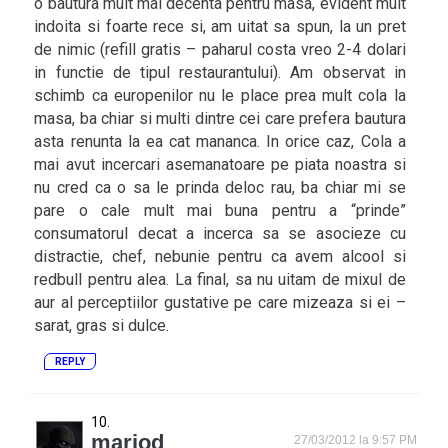
o bautura mult mai decenta pentru masa, evident mult
indoita si foarte rece si, am uitat sa spun, la un pret
de nimic (refill gratis – paharul costa vreo 2-4 dolari
in functie de tipul restaurantului). Am observat in
schimb ca europenilor nu le place prea mult cola la
masa, ba chiar si multi dintre cei care prefera bautura
asta renunta la ea cat mananca. In orice caz, Cola a
mai avut incercari asemanatoare pe piata noastra si
nu cred ca o sa le prinda deloc rau, ba chiar mi se
pare o cale mult mai buna pentru a “prinde”
consumatorul decat a incerca sa se asocieze cu
distractie, chef, nebunie pentru ca avem alcool si
redbull pentru alea. La final, sa nu uitam de mixul de
aur al perceptiilor gustative pe care mizeaza si ei –
sarat, gras si dulce.
REPLY
mariod
27/03/2012 la 9:57 PM