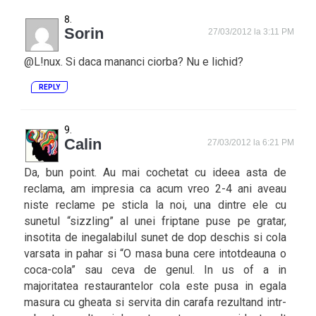
Sorin
27/03/2012 la 3:11 PM
@L!nux. Si daca mananci ciorba? Nu e lichid?
REPLY
Calin
27/03/2012 la 6:21 PM
Da, bun point. Au mai cochetat cu ideea asta de
reclama, am impresia ca acum vreo 2-4 ani aveau
niste reclame pe sticla la noi, una dintre ele cu
sunetul “sizzling” al unei friptane puse pe gratar,
insotita de inegalabilul sunet de dop deschis si cola
varsata in pahar si “O masa buna cere intotdeauna o
coca-cola” sau ceva de genul. In us of a in
majoritatea restaurantelor cola este pusa in egala
masura cu gheata si servita din carafa rezultand intr-