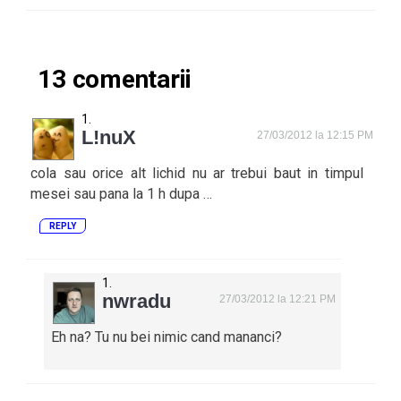
13 comentarii
L!nuX
27/03/2012 la 12:15 PM
cola sau orice alt lichid nu ar trebui baut in timpul
mesei sau pana la 1 h dupa …
REPLY
nwradu
27/03/2012 la 12:21 PM
Eh na? Tu nu bei nimic cand mananci?