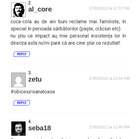
al_core
27/03/2012 la 12:37 PM
coca-cola au de ani buni reclame mai familiste, în
special în perioada sărbătorilor (paște, crăciun etc).
nu știu ce impact au, mie personal insistența lor în
direcția asta nu’mi pare că are cine știe ce rezultat!
REPLY
zetu
27/03/2012 la 12:44 PM
#obiceiurisanatoase
REPLY
seba18
27/03/2012 la 12:46 PM