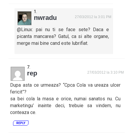
nwradu
27/03/2012 la 3:01 PM
@Linux: pai nu ti se face sete? Daca e
picanta mancarea? Gatul, ca si alte organe,
merge mai bine cand este lubrifiat.
rep
27/03/2012 la 3:10 PM
Dupa asta ce urmeaza? “Cpca Cola va ureaza ulcer
fericit”?
sa bei cola la masa e orice, numai sanatos nu. Cu
marketingu’ inainte deci, trebuie sa vindem, nu
conteaza ce.
REPLY