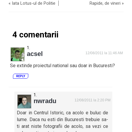
«
Iata Lotus-ul de Politie
Rapide, de vineri
»
4 comentarii
acsel
12/08/2011 la 11:46 AM
Se extinde proiectul national sau doar in Bucuresti?
REPLY
nwradu
12/08/2011 la 2:20 PM
Doar in Centrul Istoric, ca acolo e buluc de
lume. Daca nu esti din Bucuresti trebuie sa-
ti arat niste fotografii de acolo, sa vezi ce