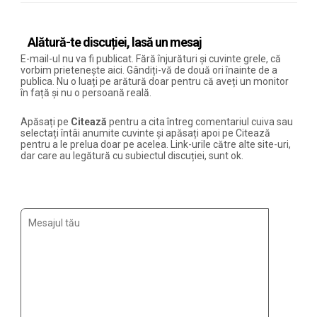
Alătură-te discuției, lasă un mesaj
E-mail-ul nu va fi publicat. Fără înjurături și cuvinte grele, că
vorbim prietenește aici. Gândiți-vă de două ori înainte de a
publica. Nu o luați pe arătură doar pentru că aveți un monitor
în față și nu o persoană reală.
Apăsați pe
Citează
pentru a cita întreg comentariul cuiva sau
selectați întâi anumite cuvinte și apăsați apoi pe Citează
pentru a le prelua doar pe acelea. Link-urile către alte site-uri,
dar care au legătură cu subiectul discuției, sunt ok.