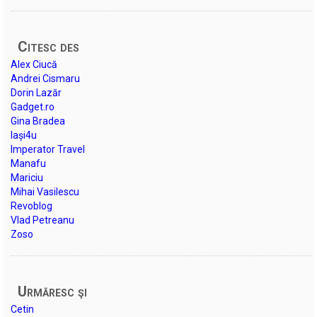
Citesc des
Alex Ciucă
Andrei Cismaru
Dorin Lazăr
Gadget.ro
Gina Bradea
Iași4u
Imperator Travel
Manafu
Mariciu
Mihai Vasilescu
Revoblog
Vlad Petreanu
Zoso
Urmăresc şi
Cetin