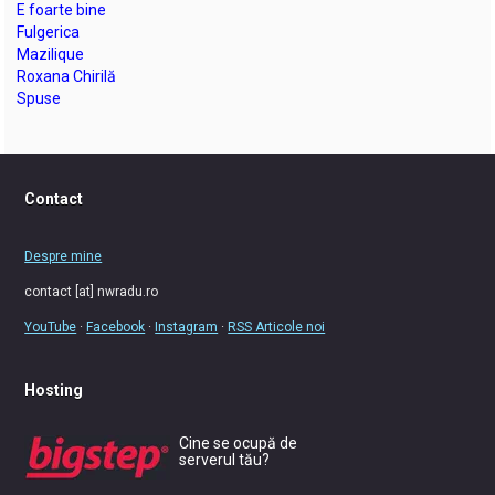
E foarte bine
Fulgerica
Mazilique
Roxana Chirilă
Spuse
Contact
Despre mine
contact [at] nwradu.ro
YouTube
·
Facebook
·
Instagram
·
RSS Articole noi
Hosting
Cine se ocupă de
serverul tău?