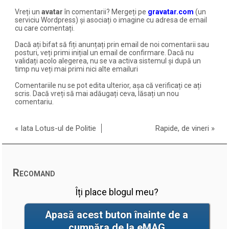
Vreți un
avatar
în comentarii? Mergeți pe
gravatar.com
(un
serviciu Wordpress) și asociați o imagine cu adresa de email
cu care comentați.
Dacă ați bifat să fiți anunțați prin email de noi comentarii sau
posturi, veți primi inițial un email de confirmare. Dacă nu
validați acolo alegerea, nu se va activa sistemul și după un
timp nu veți mai primi nici alte emailuri
Comentariile nu se pot edita ulterior, așa că verificați ce ați
scris. Dacă vreți să mai adăugați ceva, lăsați un nou
comentariu.
«
Iata Lotus-ul de Politie
Rapide, de vineri
»
Recomand
Îți place blogul meu?
Apasă acest buton înainte de a
cumpăra de la eMAG