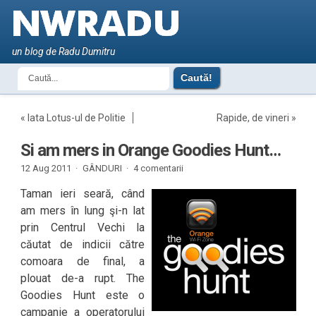
un blog de Radu Dumitru
«
Iata Lotus-ul de Politie
Rapide, de vineri
»
Si am mers in Orange Goodies Hunt…
12 Aug 2011 ·
GÂNDURI
·
4 comentarii
Taman ieri seară, când
am mers în lung şi-n lat
prin Centrul Vechi la
căutat de indicii către
comoara de final, a
plouat de-a rupt. The
Goodies Hunt este o
campanie a operatorului