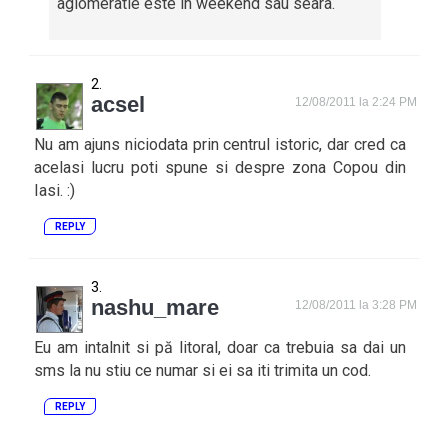
aglomeratie este in weekend sau seara.
acsel
12/08/2011 la 2:24 PM
Nu am ajuns niciodata prin centrul istoric, dar cred ca
acelasi lucru poti spune si despre zona Copou din
Iasi. :)
REPLY
nashu_mare
12/08/2011 la 3:28 PM
Eu am intalnit si pă litoral, doar ca trebuia sa dai un
sms la nu stiu ce numar si ei sa iti trimita un cod.
REPLY