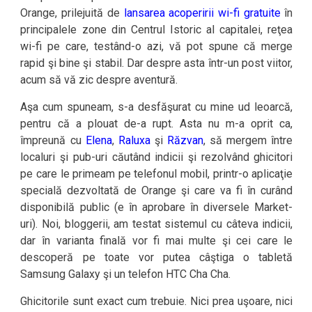
Orange, prilejuită de
lansarea acoperirii wi-fi gratuite
în
principalele zone din Centrul Istoric al capitalei, reţea
wi-fi pe care, testând-o azi, vă pot spune că merge
rapid şi bine şi stabil. Dar despre asta într-un post viitor,
acum să vă zic despre aventură.
Aşa cum spuneam, s-a desfăşurat cu mine ud leoarcă,
pentru că a plouat de-a rupt. Asta nu m-a oprit ca,
împreună cu
Elena
,
Raluxa
şi
Răzvan
, să mergem între
localuri şi pub-uri căutând indicii şi rezolvând ghicitori
pe care le primeam pe telefonul mobil, printr-o aplicaţie
specială dezvoltată de Orange şi care va fi în curând
disponibilă public (e în aprobare în diversele Market-
uri). Noi, bloggerii, am testat sistemul cu câteva indicii,
dar în varianta finală vor fi mai multe şi cei care le
descoperă pe toate vor putea câştiga o tabletă
Samsung Galaxy şi un telefon HTC Cha Cha.
Ghicitorile sunt exact cum trebuie. Nici prea uşoare, nici