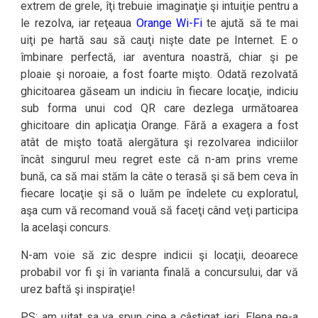
extrem de grele, îţi trebuie imaginaţie şi intuiţie pentru a
le rezolva, iar reţeaua
Orange Wi-Fi
te ajută să te mai
uiţi pe hartă sau să cauţi nişte date pe Internet. E o
îmbinare perfectă, iar aventura noastră, chiar şi pe
ploaie şi noroaie, a fost foarte mişto. Odată rezolvată
ghicitoarea găseam un indiciu în fiecare locaţie, indiciu
sub forma unui cod QR care dezlega următoarea
ghicitoare din aplicaţia Orange. Fără a exagera a fost
atât de mişto toată alergătura şi rezolvarea indiciilor
încât singurul meu regret este că n-am prins vreme
bună, ca să mai stăm la câte o terasă şi să bem ceva în
fiecare locaţie şi să o luăm pe îndelete cu exploratul,
aşa cum vă recomand vouă să faceţi când veţi participa
la acelaşi concurs.
N-am voie să zic despre indicii şi locaţii, deoarece
probabil vor fi şi în varianta finală a concursului, dar vă
urez baftă şi inspiraţie!
PS: am uitat sa va spun cine a câștigat ieri. Elena ne-a