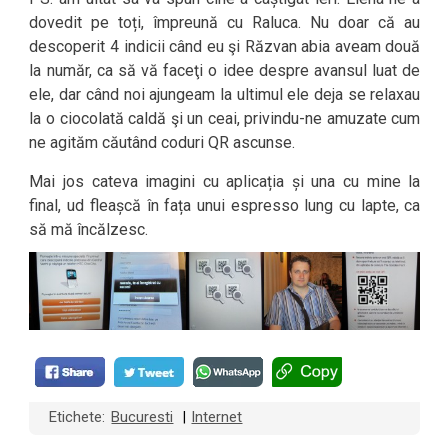
dovedit pe toți, împreună cu Raluca. Nu doar că au
descoperit 4 indicii când eu şi Răzvan abia aveam două
la număr, ca să vă faceţi o idee despre avansul luat de
ele, dar când noi ajungeam la ultimul ele deja se relaxau
la o ciocolată caldă şi un ceai, privindu-ne amuzate cum
ne agităm căutând coduri QR ascunse.
Mai jos cateva imagini cu aplicația și una cu mine la
final, ud fleașcă în fața unui espresso lung cu lapte, ca
să mă încălzesc.
Etichete:
Bucuresti
Internet
|