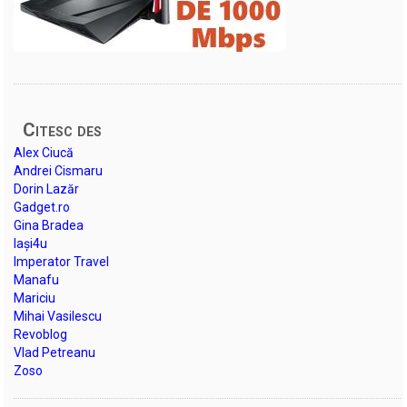
Citesc des
Alex Ciucă
Andrei Cismaru
Dorin Lazăr
Gadget.ro
Gina Bradea
Iași4u
Imperator Travel
Manafu
Mariciu
Mihai Vasilescu
Revoblog
Vlad Petreanu
Zoso