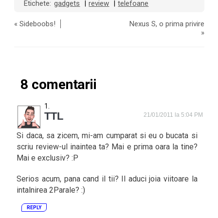
Etichete:
gadgets
review
telefoane
|
|
«
Sideboobs!
Nexus S, o prima privire
»
8 comentarii
TTL
21/01/2011 la 5:04 PM
Si daca, sa zicem, mi-am cumparat si eu o bucata si
scriu review-ul inaintea ta? Mai e prima oara la tine?
Mai e exclusiv? :P
Serios acum, pana cand il tii? Il aduci joia viitoare la
intalnirea 2Parale? :)
REPLY