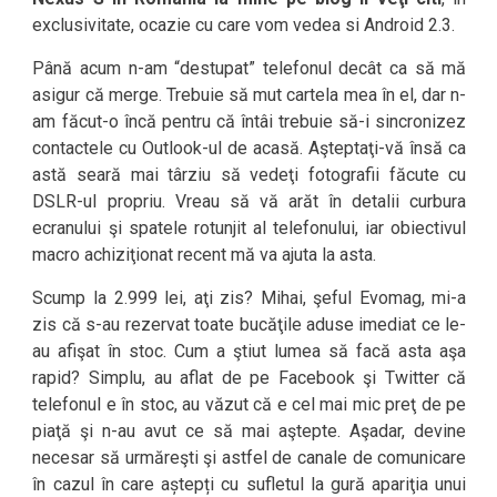
exclusivitate, ocazie cu care vom vedea si Android 2.3.
Până acum n-am “destupat” telefonul decât ca să mă
asigur că merge. Trebuie să mut cartela mea în el, dar n-
am făcut-o încă pentru că întâi trebuie să-i sincronizez
contactele cu Outlook-ul de acasă. Aşteptaţi-vă însă ca
astă seară mai târziu să vedeţi fotografii făcute cu
DSLR-ul propriu. Vreau să vă arăt în detalii curbura
ecranului şi spatele rotunjit al telefonului, iar obiectivul
macro achiziţionat recent mă va ajuta la asta.
Scump la 2.999 lei, aţi zis? Mihai, şeful Evomag, mi-a
zis că s-au rezervat toate bucăţile aduse imediat ce le-
au afişat în stoc. Cum a ştiut lumea să facă asta aşa
rapid? Simplu, au aflat de pe Facebook şi Twitter că
telefonul e în stoc, au văzut că e cel mai mic preţ de pe
piaţă şi n-au avut ce să mai aştepte. Aşadar, devine
necesar să urmăreşti şi astfel de canale de comunicare
în cazul în care aștepți cu sufletul la gură apariţia unui