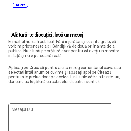
REPLY
Alătură-te discuției, lasă un mesaj
E-mail-ul nu va fi publicat. Fără înjurături și cuvinte grele, că
vorbim prietenește aici. Gândiți-vă de două ori înainte de a
publica. Nu o luați pe arătură doar pentru că aveți un monitor
în față și nu o persoană reală.
Apăsați pe
Citează
pentru a cita întreg comentariul cuiva sau
selectați întâi anumite cuvinte și apăsați apoi pe Citează
pentru a le prelua doar pe acelea. Link-urile către alte site-uri,
dar care au legătură cu subiectul discuției, sunt ok.