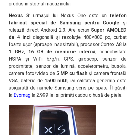
produs în stoc-ul magazinului.
Nexus S
: urmaşul lui Nexus One este un
telefon
fabricat special de Samsung pentru Google
şi
rulează direct Android 2.3. Are ecran
Super AMOLED
de 4 inci
diagonală şi rezoluţie 480×800 px, curbat
foarte uşor (aproape insesizabil), procesor Cortex A8 la
1 GHz, 16 GB de memorie internă
, conectivitate
HSPA şi WiFi b/g/n, GPS, giroscop, senzor de
proximitate, senzor de lumină, accelerometru, busola,
camera foto/video de
5 MP cu flash
şi camera frontală
VGA, baterie de
1500 mAh
, iar calitatea generală este
asigurată de numele Samsung scris pe spate. Îl găsiţi
la
Evomag
la 2.999 lei și primiți cadou o husă de piele.