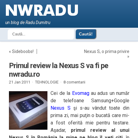
un blog de Radu Dumitru
«
Sideboobs!
Nexus S, o prima privire
»
Primul review la Nexus S va fi pe
nwradu.ro
21 Jan 2011 ·
TEHNOLOGIE
·
8 comentarii
Cei de la
Evomag
au adus un număr
de telefoane Samsung+Google
Nexus S
şi s-au vândut toate din
prima zi, mai puţin o bucată care mi-
a fost oferită mie pentru testare.
Aşadar,
primul review al unui
Nexus S în România la mine pe blog îl veţi citi
, în