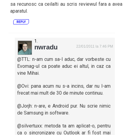
sa recunosc ca ceilalti au scris reviewul fara a avea
aparatul.
REPLY
nwradu
22/01/2011 la 7:46 PM
@TTL: n-am cum sa-l aduc, dar vorbeste cu
Evomag-ul ca poate aduc ei altul, in caz ca
vine Mihai.
@Ovi: pana acum nu s-a incins, dar nu l-am
frecat mai mult de 30 de minute continuu.
@Jorjh: n-are, e Android pur. Nu scrie nimic
de Samsung in software.
@silvertuxx: metoda ta am aplicat-o, pentru
ca o sincronizare cu Outlook ar fi fost mai