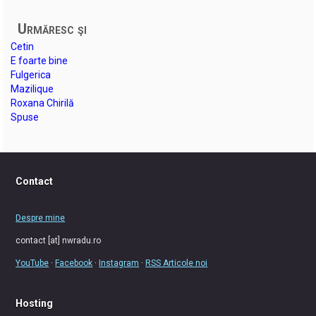
Urmăresc şi
Cetin
E foarte bine
Fulgerica
Mazilique
Roxana Chirilă
Spuse
Contact
Despre mine
contact [at] nwradu.ro
YouTube
·
Facebook
·
Instagram
·
RSS Articole noi
Hosting