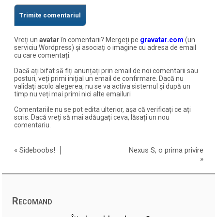
Vreți un
avatar
în comentarii? Mergeți pe
gravatar.com
(un
serviciu Wordpress) și asociați o imagine cu adresa de email
cu care comentați.
Dacă ați bifat să fiți anunțați prin email de noi comentarii sau
posturi, veți primi inițial un email de confirmare. Dacă nu
validați acolo alegerea, nu se va activa sistemul și după un
timp nu veți mai primi nici alte emailuri
Comentariile nu se pot edita ulterior, așa că verificați ce ați
scris. Dacă vreți să mai adăugați ceva, lăsați un nou
comentariu.
«
Sideboobs!
Nexus S, o prima privire
»
Recomand