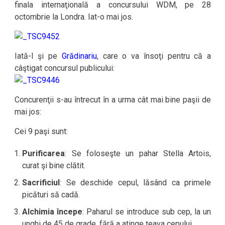
finala internaţională a concursului WDM, pe 28
octombrie la Londra. Iat-o mai jos.
Iată-l şi pe
Grădinariu
, care o va însoţi pentru că a
câştigat concursul publicului:
Concurenţii s-au întrecut în a urma cât mai bine paşii de
mai jos:
Cei 9 paşi sunt:
Purificarea
: Se foloseşte un pahar Stella Artois,
curat şi bine clătit.
Sacrificiul
: Se deschide cepul, lăsând ca primele
picături să cadă.
Alchimia începe
: Paharul se introduce sub cep, la un
unghi de 45 de grade, fără a atinge ţeava cepului.