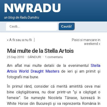
un blog de Radu Dumitru
«
A fii sau a nu fii
Pisici si mancare in
weekend
»
Mai multe de la Stella Artois
25 Sep 2010 ·
GÂNDURI
·
1 comentariu
Am aflat mai multe detalii de la evenimentul
Stella
Artois World Draught Masters
de ieri şi am primit şi
fotografii mai bune.
În primul rând, consider că merită amintită ceva mai
bine câştigătoarea, nu doar printr-un “şi a câştigat o
femeie”. Se numeşte Nicoleta Tănase, lucrează în
White Horse din Bucureşti şi va reprezenta România în