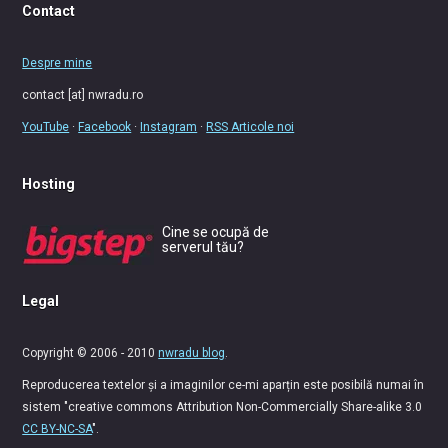
Contact
Despre mine
contact [at] nwradu.ro
YouTube
·
Facebook
·
Instagram
·
RSS Articole noi
Hosting
Cine se ocupă de
serverul tău?
Legal
Copyright © 2006 - 2010
nwradu blog
.
Reproducerea textelor și a imaginilor ce-mi aparțin este posibilă numai în
sistem "creative commons Attribution Non-Commercially Share-alike 3.0
CC BY-NC-SA
".