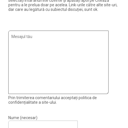
selectați întâi anumite cuvinte și apăsați apoi pe Citează
pentru a le prelua doar pe acelea. Link-urile către alte site-uri,
dar care au legătură cu subiectul discuției, sunt ok.
Prin trimiterea comentariului acceptați politica de
confidențialitate a site-ului.
Nume (necesar)