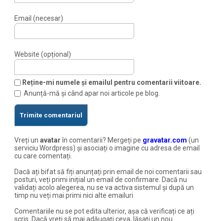
Email (necesar)
Website (opțional)
Reține-mi numele și emailul pentru comentarii viitoare.
Anunță-mă și când apar noi articole pe blog.
Vreți un
avatar
în comentarii? Mergeți pe
gravatar.com
(un
serviciu Wordpress) și asociați o imagine cu adresa de email
cu care comentați.
Dacă ați bifat să fiți anunțați prin email de noi comentarii sau
posturi, veți primi inițial un email de confirmare. Dacă nu
validați acolo alegerea, nu se va activa sistemul și după un
timp nu veți mai primi nici alte emailuri
Comentariile nu se pot edita ulterior, așa că verificați ce ați
scris. Dacă vreți să mai adăugați ceva, lăsați un nou