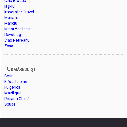
Gina Bradea
Iași4u
Imperator Travel
Manafu
Mariciu
Mihai Vasilescu
Revoblog
Vlad Petreanu
Zoso
Urmăresc şi
Cetin
E foarte bine
Fulgerica
Mazilique
Roxana Chirilă
Spuse