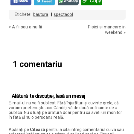
Etichete:
bautura
spectacol
|
«
A fii sau a nu fii
Pisici si mancare in
weekend
»
1 comentariu
Alătură-te discuției, lasă un mesaj
E-mail-ul nu va fi publicat. Fără înjurături și cuvinte grele, că
vorbim prietenește aici. Gândiți-vă de două ori înainte de a
publica. Nu o luați pe arătură doar pentru că aveți un monitor
în față și nu o persoană reală.
Apăsați pe
Citează
pentru a cita întreg comentariul cuiva sau