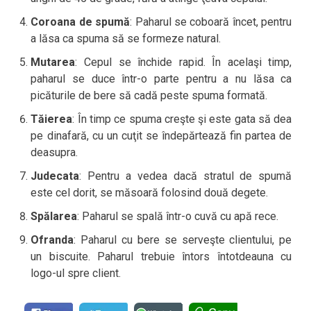
Coroana de spumă
: Paharul se coboară încet, pentru
a lăsa ca spuma să se formeze natural.
Mutarea
: Cepul se închide rapid. În acelaşi timp,
paharul se duce într-o parte pentru a nu lăsa ca
picăturile de bere să cadă peste spuma formată.
Tăierea
: În timp ce spuma creşte şi este gata să dea
pe dinafară, cu un cuţit se îndepărtează fin partea de
deasupra.
Judecata
: Pentru a vedea dacă stratul de spumă
este cel dorit, se măsoară folosind două degete.
Spălarea
: Paharul se spală într-o cuvă cu apă rece.
Ofranda
: Paharul cu bere se serveşte clientului, pe
un biscuite. Paharul trebuie întors întotdeauna cu
logo-ul spre client.