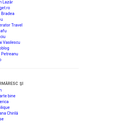
n Lazăr
get.ro
a Bradea
4u
rator Travel
afu
ciu
i Vasilescu
oblog
d Petreanu
o
rmăresc şi
n
arte bine
erica
lique
na Chirilă
se