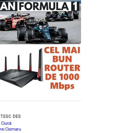
tesc des
 Ciucă
rei Cismaru