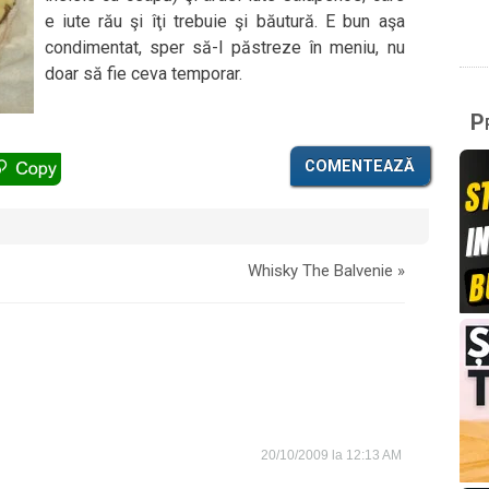
e iute rău şi îţi trebuie şi băutură. E bun aşa
condimentat, sper să-l păstreze în meniu, nu
doar să fie ceva temporar.
Pr
COMENTEAZĂ
Whisky The Balvenie
»
20/10/2009 la 12:13 AM