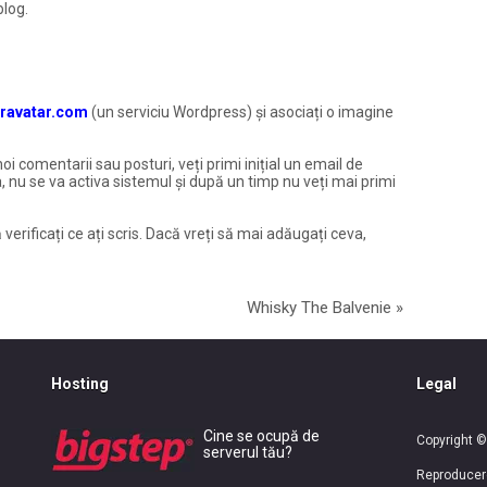
blog.
ravatar.com
(un serviciu Wordpress) și asociați o imagine
noi comentarii sau posturi, veți primi inițial un email de
, nu se va activa sistemul și după un timp nu veți mai primi
 verificați ce ați scris. Dacă vreți să mai adăugați ceva,
Whisky The Balvenie
»
Hosting
Legal
Cine se ocupă de
Copyright ©
serverul tău?
Reproducerea