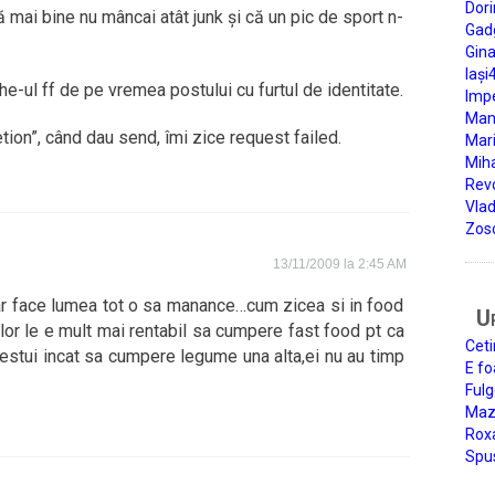
Dori
 mai bine nu mâncai atât junk și că un pic de sport n-
Gad
Gin
Iași
e-ul ff de pe vremea postului cu furtul de identitate.
Impe
Man
tion”, când dau send, îmi zice request failed.
Mari
Miha
Rev
Vla
Zos
13/11/2009 la 2:45 AM
r face lumea tot o sa manance…cum zicea si in food
U
..lor le e mult mai rentabil sa cumpere fast food pt ca
Ceti
estui incat sa cumpere legume una alta,ei nu au timp
E fo
Fulg
Mazi
Roxa
Spu