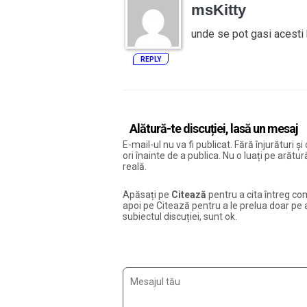
msKitty
unde se pot gasi acesti b
REPLY
Alătură-te discuției, lasă un mesaj
E-mail-ul nu va fi publicat. Fără înjurături 
ori înainte de a publica. Nu o luați pe arăt
reală.
Apăsați pe
Citează
pentru a cita întreg com
apoi pe Citează pentru a le prelua doar pe ac
subiectul discuției, sunt ok.