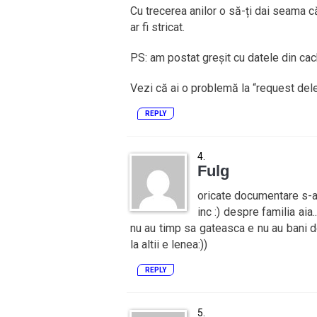
Cu trecerea anilor o să-ți dai seama că
ar fi stricat.
PS: am postat greșit cu datele din cach
Vezi că ai o problemă la “request dele
REPLY
Fulg
oricate documentare s-a
inc :) despre familia aia
nu au timp sa gateasca e nu au bani d
la altii e lenea:))
REPLY