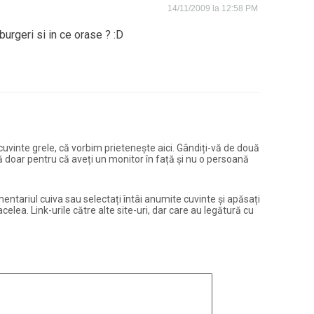
14/11/2009 la 12:58 PM
urgeri si in ce orase ? :D
și cuvinte grele, că vorbim prietenește aici. Gândiți-vă de două
ură doar pentru că aveți un monitor în față și nu o persoană
entariul cuiva sau selectați întâi anumite cuvinte și apăsați
elea. Link-urile către alte site-uri, dar care au legătură cu