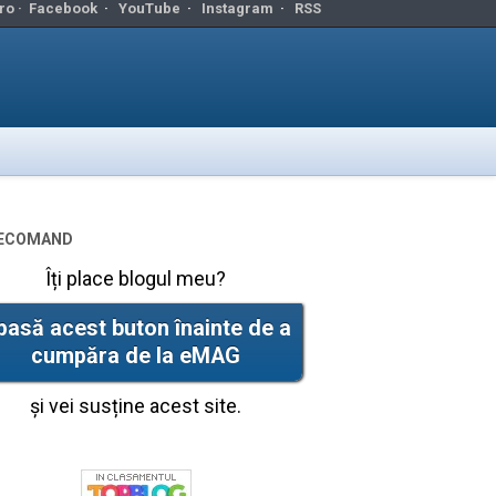
ro ·
Facebook
·
YouTube
·
Instagram
·
RSS
ecomand
Îți place blogul meu?
pasă acest buton înainte de a
cumpăra de la eMAG
și vei susține acest site.