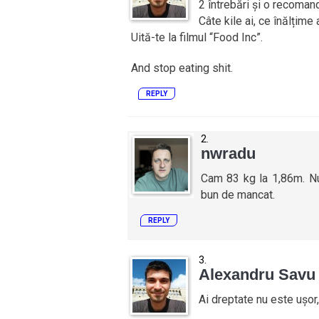
2 întrebări și o recoman
Câte kile ai, ce înălțime 
Uită-te la filmul “Food Inc”.
And stop eating shit.
REPLY
nwradu
Cam 83 kg la 1,86m. Nu
bun de mancat.
REPLY
Alexandru Savu
Ai dreptate nu este ușor