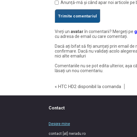
Anunță-mă și când apar noi articole pe 
Vreți un
avatar
în comentarii? Mergeți pe
g
cu adresa de email cu care comentați.
Dacă ați bifat să fiți anunțați prin email de 
confirmare. Dacă nu validați acolo alegerea
nici alte emailuri
Comentariile nu se pot edita ulterior, așa că
lăsați un nou comentariu.
«
HTC HD2 disponibil la comanda
Contact
Despre mine
contact [at] nwradu.ro