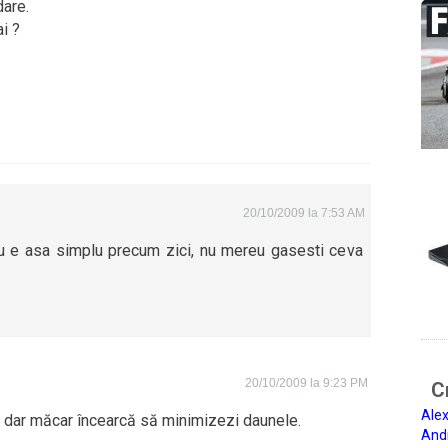
dare.
ai ?
20/10/2009 la 7:53 AM
 e asa simplu precum zici, nu mereu gasesti ceva
20/10/2009 la 9:23 PM
Ci
Alex
, dar măcar încearcă să minimizezi daunele.
And