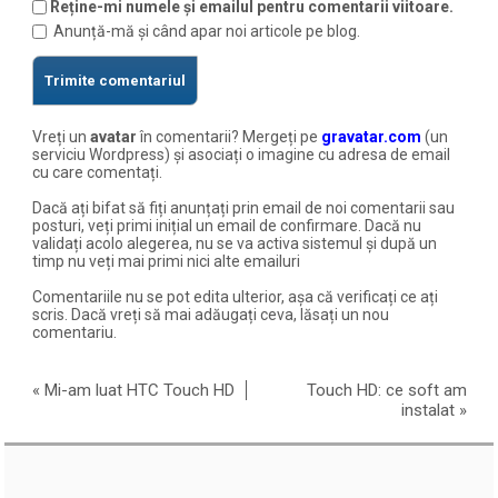
Reține-mi numele și emailul pentru comentarii viitoare.
Anunță-mă și când apar noi articole pe blog.
Vreți un
avatar
în comentarii? Mergeți pe
gravatar.com
(un
serviciu Wordpress) și asociați o imagine cu adresa de email
cu care comentați.
Dacă ați bifat să fiți anunțați prin email de noi comentarii sau
posturi, veți primi inițial un email de confirmare. Dacă nu
validați acolo alegerea, nu se va activa sistemul și după un
timp nu veți mai primi nici alte emailuri
Comentariile nu se pot edita ulterior, așa că verificați ce ați
scris. Dacă vreți să mai adăugați ceva, lăsați un nou
comentariu.
«
Mi-am luat HTC Touch HD
Touch HD: ce soft am
instalat
»