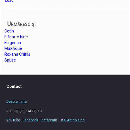
Zoso
Urmăresc şi
Cetin
E foarte bine
Fulgerica
Mazilique
Roxana Chirilă
Spuse
Contact
Despre mine
contact [at] nwradu.ro
YouTube
·
Facebook
·
Instagram
·
RSS Articole noi