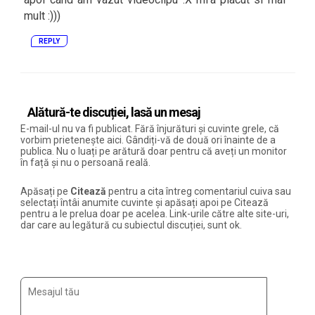
mult :)))
REPLY
Alătură-te discuției, lasă un mesaj
E-mail-ul nu va fi publicat. Fără înjurături și cuvinte grele, că
vorbim prietenește aici. Gândiți-vă de două ori înainte de a
publica. Nu o luați pe arătură doar pentru că aveți un monitor
în față și nu o persoană reală.
Apăsați pe
Citează
pentru a cita întreg comentariul cuiva sau
selectați întâi anumite cuvinte și apăsați apoi pe Citează
pentru a le prelua doar pe acelea. Link-urile către alte site-uri,
dar care au legătură cu subiectul discuției, sunt ok.