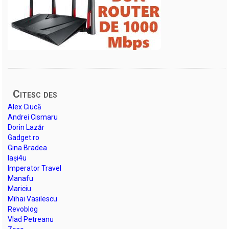
Citesc des
Alex Ciucă
Andrei Cismaru
Dorin Lazăr
Gadget.ro
Gina Bradea
Iași4u
Imperator Travel
Manafu
Mariciu
Mihai Vasilescu
Revoblog
Vlad Petreanu