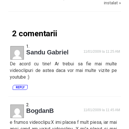
instalat
»
2 comentarii
Sandu Gabriel
11/01/2009 la 11:25 AM
De acord cu tine! Ar trebui sa fie mai multe
videoclipuri de astea daca vor mai multe vizite pe
youtube :)
REPLY
BogdanB
11/01/2009 la 11:45 AM
e frumos videoclipu:X imi placea f mult piesa, iar mai
apoi cand am vazut videoclipu :X mi’a placut si mai