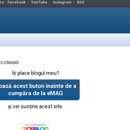
ro ·
Facebook
·
YouTube
·
Instagram
·
RSS
ecomand
Îți place blogul meu?
pasă acest buton înainte de a
cumpăra de la eMAG
și vei susține acest site.