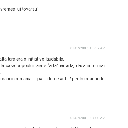
 vremea lui tovarsu’
01/07/2007 la 5:57 AM
alta tara era o initiative laudabila.
da casa popoului, aia e “arta” iar arta, daca nu e mai
.
orani in romania …. pai… de ce ar fi ? pentru reactii de
01/07/2007 la 7:00 AM