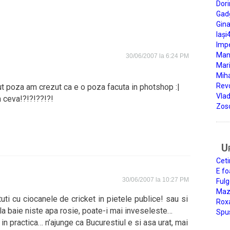
Dori
Gad
Gin
Iași
Impe
Man
30/06/2007 la 6:24 PM
Mari
Miha
Rev
t poza am crezut ca e o poza facuta in photshop :|
Vla
a ceva!?!?!??!?!
Zos
U
Ceti
E fo
30/06/2007 la 10:27 PM
Fulg
Mazi
atuti cu ciocanele de cricket in pietele publice! sau si
Roxa
 la baie niste apa rosie, poate-i mai inveseleste…
Spu
n in practica… n’ajunge ca Bucurestiul e si asa urat, mai