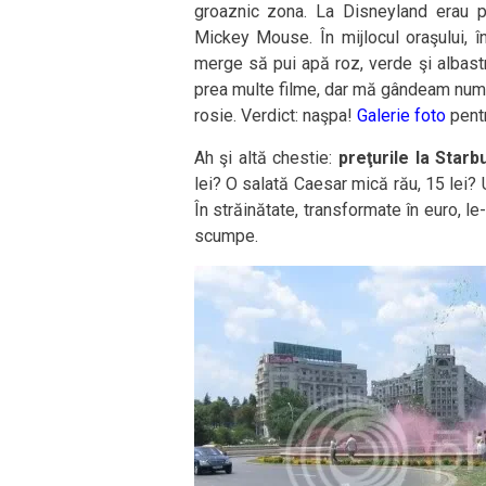
groaznic zona. La Disneyland erau pl
Mickey Mouse. În mijlocul oraşului, î
merge să pui apă roz, verde şi albast
prea multe filme, dar mă gândeam numa
rosie. Verdict: naşpa!
Galerie foto
pentr
Ah şi altă chestie:
preţurile la Star
lei? O salată Caesar mică rău, 15 lei? U
În străinătate, transformate în euro, l
scumpe.