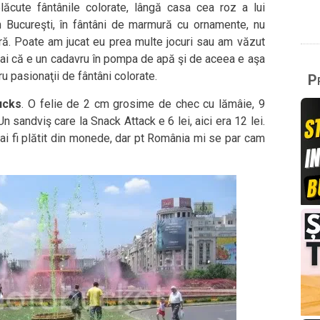
ăcute fântânile colorate, lângă casa cea roz a lui
n Bucureşti, în fântâni de marmură cu ornamente, nu
ră. Poate am jucat eu prea multe jocuri sau am văzut
i că e un cadavru în pompa de apă şi de aceea e aşa
u pasionaţii de fântâni colorate.
Pr
bucks
. O felie de 2 cm grosime de chec cu lămâie, 9
n sandviş care la Snack Attack e 6 lei, aici era 12 lei.
e-ai fi plătit din monede, dar pt România mi se par cam