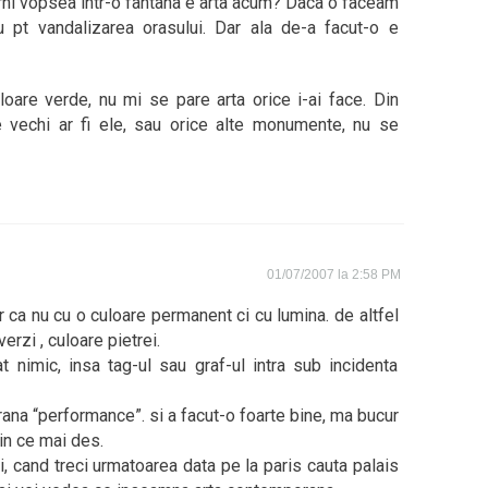
rni vopsea intr-o fantana e arta acum? Daca o faceam
 pt vandalizarea orasului. Dar ala de-a facut-o e
are verde, nu mi se pare arta orice i-ai face. Din
de vechi ar fi ele, sau orice alte monumente, nu se
01/07/2007 la 2:58 PM
 ca nu cu o culoare permanent ci cu lumina. de altfel
erzi , culoare pietrei.
t nimic, insa tag-ul sau graf-ul intra sub incidenta
ana “performance”. si a facut-o foarte bine, ma bucur
in ce mai des.
, cand treci urmatoarea data pe la paris cauta palais