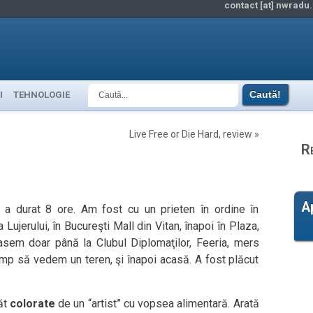
contact [at] nwradu.
I
TEHNOLOGIE
Live Free or Die Hard, review
»
R
A
r a durat 8 ore. Am fost cu un prieten în ordine în
 Lujerului, în Bucureşti Mall din Vitan, înapoi în Plaza,
sem doar până la Clubul Diplomaţilor, Feeria, mers
âmp să vedem un teren, şi înapoi acasă. A fost plăcut
ăt
colorate
de un “artist” cu vopsea alimentară. Arată