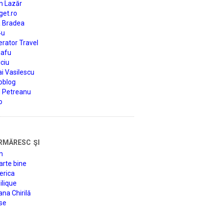
n Lazăr
get.ro
a Bradea
4u
rator Travel
afu
ciu
i Vasilescu
oblog
d Petreanu
o
rmăresc şi
n
arte bine
erica
lique
na Chirilă
se