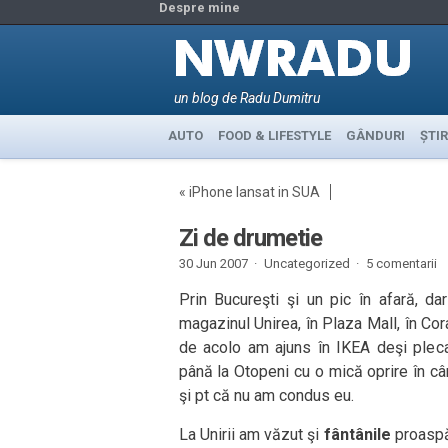
Despre mine
un blog de Radu Dumitru
AUTO
FOOD & LIFESTYLE
GÂNDURI
ȘTIR
«
iPhone lansat in SUA
Zi de drumetie
30 Jun 2007 ·
Uncategorized ·
5 comentarii
Prin Bucureşti şi un pic în afară, da
magazinul Unirea, în Plaza Mall, în Cora
de acolo am ajuns în IKEA deşi pleca
până la Otopeni cu o mică oprire în c
şi pt că nu am condus eu.
La Unirii am văzut şi
fântânile
proasp