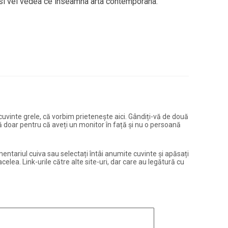
 si vei vedea ce inseamna arta contemporana.
și cuvinte grele, că vorbim prietenește aici. Gândiți-vă de două
ură doar pentru că aveți un monitor în față și nu o persoană
entariul cuiva sau selectați întâi anumite cuvinte și apăsați
elea. Link-urile către alte site-uri, dar care au legătură cu