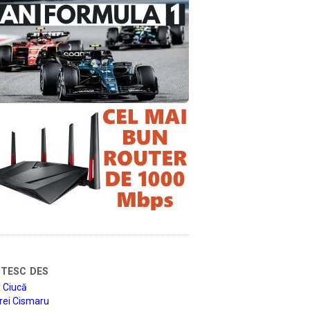
tesc des
 Ciucă
rei Cismaru