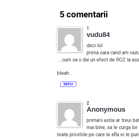
5 comentarii
vudu84
deci lol
prima oara cand am vazu
…..cum sa ii dai un efect de ROZ la as
bleah….
REPLY
Anonymous
primarii astia ar treui b
mai bine, sa le curga lor
toate prostiile pe care le afla ei le pu