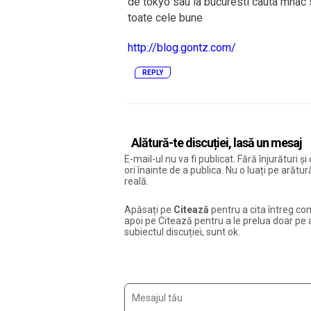
de tokyo sau la bucuresti cauta mnac
toate cele bune
http://blog.gontz.com/
REPLY
Alătură-te discuției, lasă un mesaj
E-mail-ul nu va fi publicat. Fără înjurături 
ori înainte de a publica. Nu o luați pe arăt
reală.
Apăsați pe
Citează
pentru a cita întreg com
apoi pe Citează pentru a le prelua doar pe ac
subiectul discuției, sunt ok.