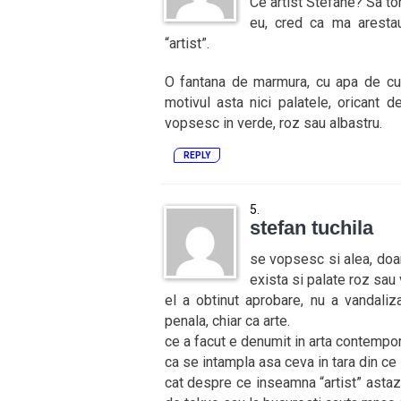
Ce artist Stefane? Sa to
eu, cred ca ma arestau
“artist”.
O fantana de marmura, cu apa de culo
motivul asta nici palatele, oricant 
vopsesc in verde, roz sau albastru.
REPLY
stefan tuchila
se vopsesc si alea, doar
exista si palate roz sau v
el a obtinut aprobare, nu a vandaliza
penala, chiar ca arte.
ce a facut e denumit in arta contempor
ca se intampla asa ceva in tara din ce 
cat despre ce inseamna “artist” astazi