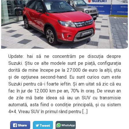
Update: hai să ne concentrăm pe discuția despre
Suzuki. Știu ce alte modele sunt pe piață, configurația
dorită de mine începe pe la 27.000 de euro la alții, știu
și de opțiunea second-hand. Eu sunt curios cum este
Suzuki pentru că-i foarte ieftin. Și am uitat să zic că eu
fac în jur de 12.000 km pe an, 70% în oraș. De vreun an
de zile mă bate ideea să iau un SUV cu transmisie
automată, asta fiind o condiție principală, și cu sistem
4×4. Vreau SUV în primul rând pentru […]