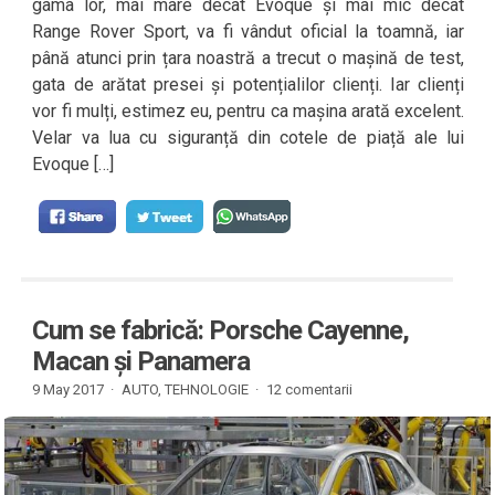
gama lor, mai mare decât Evoque și mai mic decât
Range Rover Sport, va fi vândut oficial la toamnă, iar
până atunci prin țara noastră a trecut o mașină de test,
gata de arătat presei și potențialilor clienți. Iar clienți
vor fi mulți, estimez eu, pentru ca mașina arată excelent.
Velar va lua cu siguranță din cotele de piață ale lui
Evoque […]
Cum se fabrică: Porsche Cayenne,
Macan și Panamera
9 May 2017 ·
AUTO
,
TEHNOLOGIE
·
12 comentarii