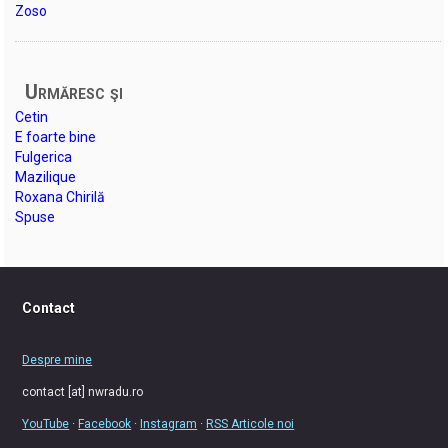
Zoso
Urmăresc şi
Cetin
E foarte bine
Fulgerica
Mazilique
Roxana Chirilă
Spuse
Contact
Despre mine
contact [at] nwradu.ro
YouTube
·
Facebook
·
Instagram
·
RSS Articole noi