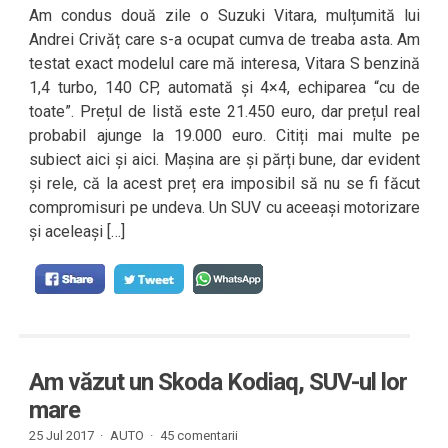
Am condus două zile o Suzuki Vitara, mulțumită lui
Andrei Crivăț care s-a ocupat cumva de treaba asta. Am
testat exact modelul care mă interesa, Vitara S benzină
1,4 turbo, 140 CP, automată și 4×4, echiparea “cu de
toate”. Prețul de listă este 21.450 euro, dar prețul real
probabil ajunge la 19.000 euro. Citiți mai multe pe
subiect aici și aici. Mașina are și părți bune, dar evident
și rele, că la acest preț era imposibil să nu se fi făcut
compromisuri pe undeva. Un SUV cu aceeași motorizare
și aceleași […]
Am văzut un Skoda Kodiaq, SUV-ul lor
mare
25 Jul 2017 ·
AUTO
·
45 comentarii