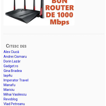
Citesc des
Alex Ciucă
Andrei Cismaru
Dorin Lazăr
Gadget.ro
Gina Bradea
Iași4u
Imperator Travel
Manafu
Mariciu
Mihai Vasilescu
Revoblog
Vlad Petreanu