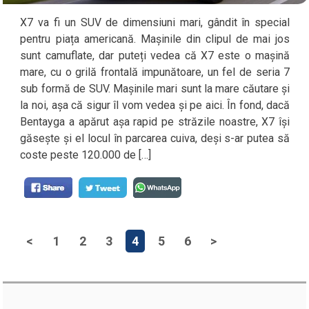
X7 va fi un SUV de dimensiuni mari, gândit în special
pentru piața americană. Mașinile din clipul de mai jos
sunt camuflate, dar puteți vedea că X7 este o mașină
mare, cu o grilă frontală impunătoare, un fel de seria 7
sub formă de SUV. Mașinile mari sunt la mare căutare și
la noi, așa că sigur îl vom vedea și pe aici. În fond, dacă
Bentayga a apărut așa rapid pe străzile noastre, X7 își
găsește și el locul în parcarea cuiva, deși s-ar putea să
coste peste 120.000 de […]
<
1
2
3
4
5
6
>